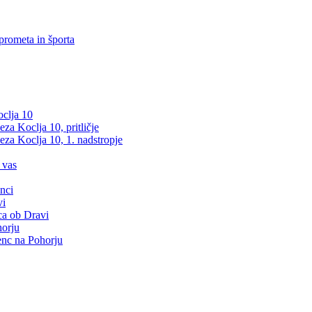
prometa in športa
clja 10
a Koclja 10, pritličje
za Koclja 10, 1. nadstropje
 vas
nci
vi
ca ob Dravi
orju
nc na Pohorju