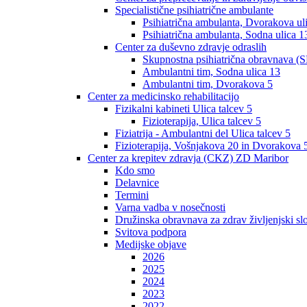
Specialistične psihiatrične ambulante
Psihiatrična ambulanta, Dvorakova ul
Psihiatrična ambulanta, Sodna ulica 1
Center za duševno zdravje odraslih
Skupnostna psihiatrična obravnava (S
Ambulantni tim, Sodna ulica 13
Ambulantni tim, Dvorakova 5
Center za medicinsko rehabilitacijo
Fizikalni kabineti Ulica talcev 5
Fizioterapija, Ulica talcev 5
Fiziatrija - Ambulantni del Ulica talcev 5
Fizioterapija, Vošnjakova 20 in Dvorakova 
Center za krepitev zdravja (CKZ) ZD Maribor
Kdo smo
Delavnice
Termini
Varna vadba v nosečnosti
Družinska obravnava za zdrav življenjski sl
Svitova podpora
Medijske objave
2026
2025
2024
2023
2022