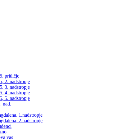
 pritličje
, 2. nadstropje
, 3. nadstropje
, 4. nadstropje
, 5. nadstropje
. nad.
dalena, 1.nadstropje
dalena, 2.nadstropje
udenci
zno
va vas