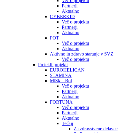
Več o projektu
Partnerji
Aktualno
CYBERKID
Več o projektu
Partnerji
Aktualno
POT
Več o projektu
Aktualno
Aktivno in zdravo staranje v SVZ
Več o projektu
Pretekli projekti
EUROHELICAN
STAMINA
MiSk – Bol
Več o projektu
Partnerji
Aktualno
FORTUNA
Več o projektu
Partnerji
Aktualno
Tečaji
Za zdravstvene delavce