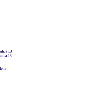
ulica 13
ulica 13
lena