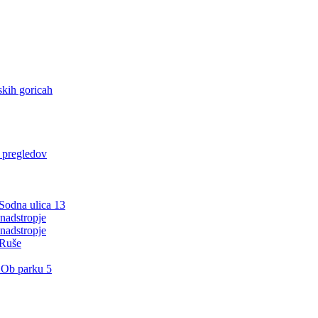
kih goricah
h pregledov
 Sodna ulica 13
nadstropje
nadstropje
 Ruše
 Ob parku 5