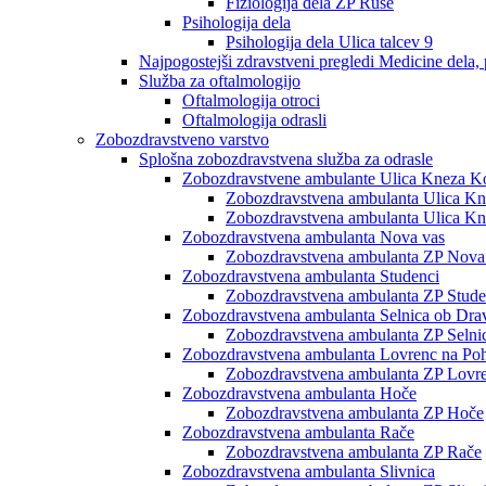
Fiziologija dela ZP Ruše
Psihologija dela
Psihologija dela Ulica talcev 9
Najpogostejši zdravstveni pregledi Medicine dela, 
Služba za oftalmologijo
Oftalmologija otroci
Oftalmologija odrasli
Zobozdravstveno varstvo
Splošna zobozdravstvena služba za odrasle
Zobozdravstvene ambulante Ulica Kneza Ko
Zobozdravstvena ambulanta Ulica Knez
Zobozdravstvena ambulanta Ulica Kne
Zobozdravstvena ambulanta Nova vas
Zobozdravstvena ambulanta ZP Nova
Zobozdravstvena ambulanta Studenci
Zobozdravstvena ambulanta ZP Stude
Zobozdravstvena ambulanta Selnica ob Dra
Zobozdravstvena ambulanta ZP Selni
Zobozdravstvena ambulanta Lovrenc na Poh
Zobozdravstvena ambulanta ZP Lovre
Zobozdravstvena ambulanta Hoče
Zobozdravstvena ambulanta ZP Hoče
Zobozdravstvena ambulanta Rače
Zobozdravstvena ambulanta ZP Rače
Zobozdravstvena ambulanta Slivnica