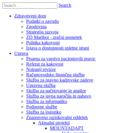
Search
Zdravstveni dom
Podatki o zavodu
Zgodovina
Strategija razvoja
ZD Maribor - zračni posnetek
Politika kakovosti
Izjava o dostopnosti spletne strani
Uprava
Pisarna za varstvo pacientovih pravic
Referat za kakovost
Notranji revizor
Računovodsko finančna služba
Služba za pravno kadrovske zadeve
Upravna služba
Služba za načrtovanje in analize
Služba za javna naročila in nabavo
Služba za informatiko
Podporne službe
Služba za logistiko
Znanstveno raziskovalni oddelek
Aktualni projekti
MOUNTADAPT