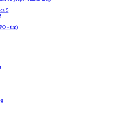
ica 5
3
PO - tim)
5
og