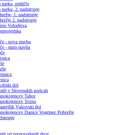
arku, pritličje
parku, 2. nadstropje
ežje, 1. nadstropje
režje 2. nadstropje
zno Volodjeva
sposvetska
e - nova stavba
 - stara stavba
oče
vnica
še
rše
amnica
rnica
obski dol
ilj v Slovenskih goricah
upokojencev Tabor
upokojencev Tezno
arejših Vukovski dol
pokojencev Danice Vogrinec Pobrežje
dstropje
snih od prepovedanih drog