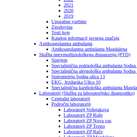
2021
2020
2019
Uporabne vsebine
Zgodovina
Testi hoje
Katalog informacij javnega značaja
Antikoagulantna ambulanta
Antikoagulantna ambulanta Magdalena
Služba pnevmoftiziološkega dispanzerja (PTD)
Sprejem
Specialistična pulmološka ambulanta Sodna 
Specialistična alergološka ambulanta Sodna 
Spirometrija Sodna ulica 13
EKG, Jezdarska Ulica 10
Specialistična kardiološka ambulanta Magda
Laboratorij (Služba za laboratorijsko diagnostiko)
Centralni laboratorij
Področni laboratoriji
Laboratorij Vošnjakova
Laboratorij ZP Ruše
Laboratorij ZP Nova vas
Laboratorij ZP Tezno
Laboratorij ZP Rače