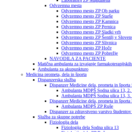
Laboratorij ZP Magdalena
Odvzemna mesta
Odvzemno mesto ZP Ob parku
Odvzemno mesto ZP Starše
Odvzemno mesto ZP Kamnica
Odvzemno mesto ZP Pernica
Odvzemno mesto ZP Sladki vrh
Odvzemno mesto ZP Šentilj v Slovens
Odvzemno mesto ZP Slivnica
Odvzemno mesto ZP Hoče
Odvzemno mesto ZP Pobrežje
NAVODILA ZA PACIENTE
Matična ambulanta za izvajanje farmakoterapijski
Ambulanta za akupunkturo
Medicina prometa, dela in športa
Dispanzerska služba
Dispanzer Medicine dela, prometa in športa
Ambulanta MDPŠ Sodna ulica 13, 2. 
Ambulanta MDPŠ Sodna ulica 13, 3. 
Dispanzer Medicine dela, prometa in športa
Ambulanta MDPŠ ZP Ruše
Dispanzer za zdravstveno varstvo študentov
Služba za skupne potrebe
Fiziologija dela
Fiziologija dela Sodna ulica 13