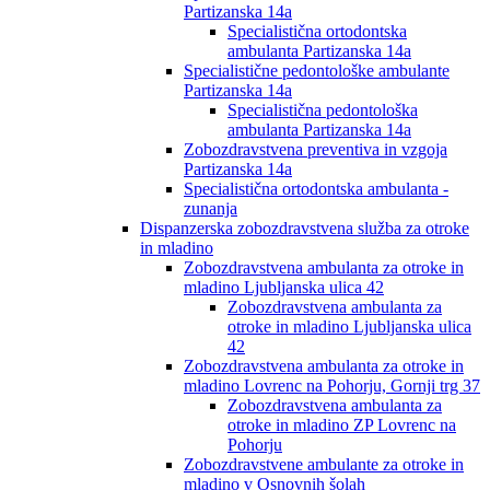
Partizanska 14a
Specialistična ortodontska
ambulanta Partizanska 14a
Specialistične pedontološke ambulante
Partizanska 14a
Specialistična pedontološka
ambulanta Partizanska 14a
Zobozdravstvena preventiva in vzgoja
Partizanska 14a
Specialistična ortodontska ambulanta -
zunanja
Dispanzerska zobozdravstvena služba za otroke
in mladino
Zobozdravstvena ambulanta za otroke in
mladino Ljubljanska ulica 42
Zobozdravstvena ambulanta za
otroke in mladino Ljubljanska ulica
42
Zobozdravstvena ambulanta za otroke in
mladino Lovrenc na Pohorju, Gornji trg 37
Zobozdravstvena ambulanta za
otroke in mladino ZP Lovrenc na
Pohorju
Zobozdravstvene ambulante za otroke in
mladino v Osnovnih šolah