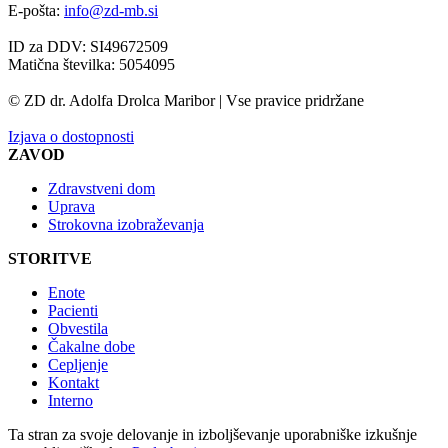
E-pošta:
info@zd-mb.si
ID za DDV: SI49672509
Matična številka: 5054095
© ZD dr. Adolfa Drolca Maribor | Vse pravice pridržane
Izjava o dostopnosti
ZAVOD
Zdravstveni dom
Uprava
Strokovna izobraževanja
STORITVE
Enote
Pacienti
Obvestila
Čakalne dobe
Cepljenje
Kontakt
Interno
Ta stran za svoje delovanje in izboljševanje uporabniške izkušnje