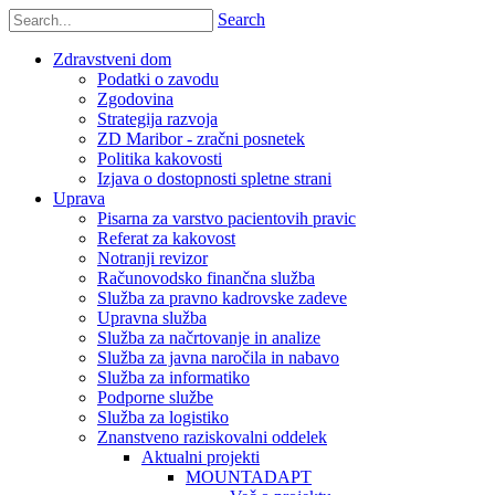
Search
Zdravstveni dom
Podatki o zavodu
Zgodovina
Strategija razvoja
ZD Maribor - zračni posnetek
Politika kakovosti
Izjava o dostopnosti spletne strani
Uprava
Pisarna za varstvo pacientovih pravic
Referat za kakovost
Notranji revizor
Računovodsko finančna služba
Služba za pravno kadrovske zadeve
Upravna služba
Služba za načrtovanje in analize
Služba za javna naročila in nabavo
Služba za informatiko
Podporne službe
Služba za logistiko
Znanstveno raziskovalni oddelek
Aktualni projekti
MOUNTADAPT