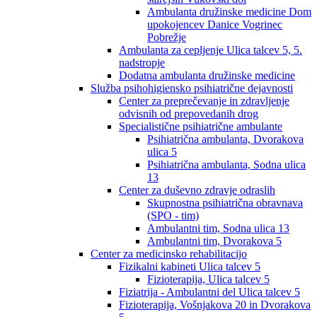
Ambulanta družinske medicine Dom
upokojencev Danice Vogrinec
Pobrežje
Ambulanta za cepljenje Ulica talcev 5, 5.
nadstropje
Dodatna ambulanta družinske medicine
Služba psihohigiensko psihiatrične dejavnosti
Center za preprečevanje in zdravljenje
odvisnih od prepovedanih drog
Specialistične psihiatrične ambulante
Psihiatrična ambulanta, Dvorakova
ulica 5
Psihiatrična ambulanta, Sodna ulica
13
Center za duševno zdravje odraslih
Skupnostna psihiatrična obravnava
(SPO - tim)
Ambulantni tim, Sodna ulica 13
Ambulantni tim, Dvorakova 5
Center za medicinsko rehabilitacijo
Fizikalni kabineti Ulica talcev 5
Fizioterapija, Ulica talcev 5
Fiziatrija - Ambulantni del Ulica talcev 5
Fizioterapija, Vošnjakova 20 in Dvorakova