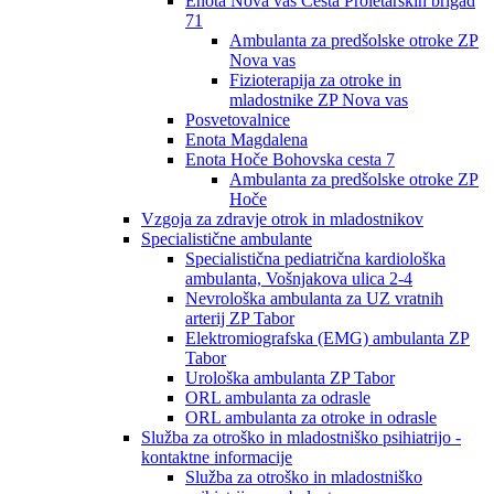
Enota Nova vas Cesta Proletarskih brigad
71
Ambulanta za predšolske otroke ZP
Nova vas
Fizioterapija za otroke in
mladostnike ZP Nova vas
Posvetovalnice
Enota Magdalena
Enota Hoče Bohovska cesta 7
Ambulanta za predšolske otroke ZP
Hoče
Vzgoja za zdravje otrok in mladostnikov
Specialistične ambulante
Specialistična pediatrična kardiološka
ambulanta, Vošnjakova ulica 2-4
Nevrološka ambulanta za UZ vratnih
arterij ZP Tabor
Elektromiografska (EMG) ambulanta ZP
Tabor
Urološka ambulanta ZP Tabor
ORL ambulanta za odrasle
ORL ambulanta za otroke in odrasle
Služba za otroško in mladostniško psihiatrijo -
kontaktne informacije
Služba za otroško in mladostniško