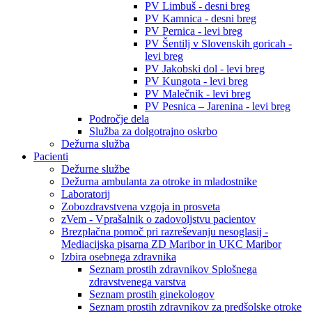
PV Limbuš - desni breg
PV Kamnica - desni breg
PV Pernica - levi breg
PV Šentilj v Slovenskih goricah -
levi breg
PV Jakobski dol - levi breg
PV Kungota - levi breg
PV Malečnik - levi breg
PV Pesnica – Jarenina - levi breg
Področje dela
Služba za dolgotrajno oskrbo
Dežurna služba
Pacienti
Dežurne službe
Dežurna ambulanta za otroke in mladostnike
Laboratorij
Zobozdravstvena vzgoja in prosveta
zVem - Vprašalnik o zadovoljstvu pacientov
Brezplačna pomoč pri razreševanju nesoglasij -
Mediacijska pisarna ZD Maribor in UKC Maribor
Izbira osebnega zdravnika
Seznam prostih zdravnikov Splošnega
zdravstvenega varstva
Seznam prostih ginekologov
Seznam prostih zdravnikov za predšolske otroke