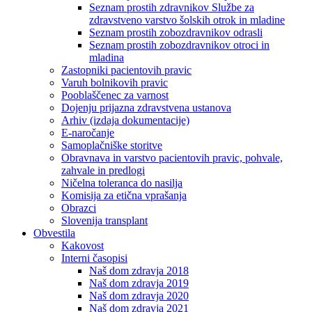
Seznam prostih zdravnikov Službe za
zdravstveno varstvo šolskih otrok in mladine
Seznam prostih zobozdravnikov odrasli
Seznam prostih zobozdravnikov otroci in
mladina
Zastopniki pacientovih pravic
Varuh bolnikovih pravic
Pooblaščenec za varnost
Dojenju prijazna zdravstvena ustanova
Arhiv (izdaja dokumentacije)
E-naročanje
Samoplačniške storitve
Obravnava in varstvo pacientovih pravic, pohvale,
zahvale in predlogi
Ničelna toleranca do nasilja
Komisija za etična vprašanja
Obrazci
Slovenija transplant
Obvestila
Kakovost
Interni časopisi
Naš dom zdravja 2018
Naš dom zdravja 2019
Naš dom zdravja 2020
Naš dom zdravja 2021