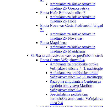
Ambulanta za šolske otroke in
mladino ZP Gosposvetska
Enota Hoče Bohovska ulica 7
Ambulanta za šolske otroke in
mladino ZP Hoče
Enota Nova vas Cesta Proletarskih brigad
71
Ambulanta za šolske otroke in
mladino ZP Nova vas
Enota Magdalena
Ambulanta za šolske otroke in
mladino ZP Magdalena
Služba za zdravstveno varstvo predšolskih otrok
Enota Center Vošnjakova 2-4
Ambulanta za predšolske otroke
Vošnjakova ulica 2-4, 1. nadstropje
Ambulanta za predšolske otroke
Vošnjakova ulica 2-4, 2. nadstropje
Razvojna ambulanta s Centrom za
zgodnjo obravnavo Maribor
Vošnjakova ulica 2-4
Specialistična pediatrična
kardiološka ambulanta, Vošnjakova
ulica 2-4