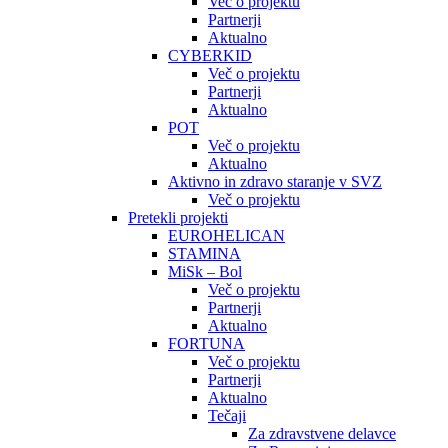
Več o projektu
Partnerji
Aktualno
CYBERKID
Več o projektu
Partnerji
Aktualno
POT
Več o projektu
Aktualno
Aktivno in zdravo staranje v SVZ
Več o projektu
Pretekli projekti
EUROHELICAN
STAMINA
MiSk – Bol
Več o projektu
Partnerji
Aktualno
FORTUNA
Več o projektu
Partnerji
Aktualno
Tečaji
Za zdravstvene delavce