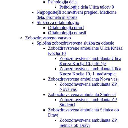
Psihologija dela
Psihologija dela Ulica talcev 9
Najpogostejši zdravstveni pregledi Medicine
dela, prometa in športa
Služba za oftalmologijo
Oftalmologija otroci
Oftalmologija odrasli
Zobozdravstveno varstvo
Splošna zobozdravstvena služba za odrasle
Zobozdravstvene ambulante Ulica Kneza
Koclja 10
Zobozdravstvena ambulanta Ulica
Kneza Koclja 10, pritličje
Zobozdravstvena ambulanta Ulica
Kneza Koclja 10, 1. nadstropje
Zobozdravstvena ambulanta Nova vas
Zobozdravstvena ambulanta ZP
Nova vas
Zobozdravstvena ambulanta Studenci
Zobozdravstvena ambulanta ZP
Studenci
Zobozdravstvena ambulanta Selnica ob
Dravi
Zobozdravstvena ambulanta ZP
Selnica ob Dravi