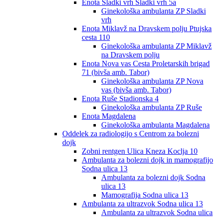
Enota Sladki vrh Sladki vrh 5a
Ginekološka ambulanta ZP Sladki
vrh
Enota Miklavž na Dravskem polju Ptujska
cesta 110
Ginekološka ambulanta ZP Miklavž
na Dravskem polju
Enota Nova vas Cesta Proletarskih brigad
71 (bivša amb. Tabor)
Ginekološka ambulanta ZP Nova
vas (bivša amb. Tabor)
Enota Ruše Stadionska 4
Ginekološka ambulanta ZP Ruše
Enota Magdalena
Ginekološka ambulanta Magdalena
Oddelek za radiologijo s Centrom za bolezni
dojk
Zobni rentgen Ulica Kneza Koclja 10
Ambulanta za bolezni dojk in mamografijo
Sodna ulica 13
Ambulanta za bolezni dojk Sodna
ulica 13
Mamografija Sodna ulica 13
Ambulanta za ultrazvok Sodna ulica 13
Ambulanta za ultrazvok Sodna ulica