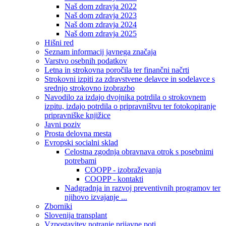
Naš dom zdravja 2022
Naš dom zdravja 2023
Naš dom zdravja 2024
Naš dom zdravja 2025
Hišni red
Seznam informacij javnega značaja
Varstvo osebnih podatkov
Letna in strokovna poročila ter finančni načrti
Strokovni izpiti za zdravstvene delavce in sodelavce s
srednjo strokovno izobrazbo
Navodilo za izdajo dvojnika potrdila o strokovnem
izpitu, izdajo potrdila o pripravništvu ter fotokopiranje
pripravniške knjižice
Javni poziv
Prosta delovna mesta
Evropski socialni sklad
Celostna zgodnja obravnava otrok s posebnimi
potrebami
COOPP - izobraževanja
COOPP - kontakti
Nadgradnja in razvoj preventivnih programov ter
njihovo izvajanje ...
Zborniki
Slovenija transplant
Vzpostavitev notranje prijavne poti