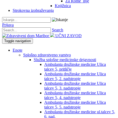
Za Rome_inje
Knjižnica
Strokovna izobraževanja
Prijava
Search
UČNI ZAVOD
Toggle navigation
Enote
Splošno zdravstveno varstvo
Služba splošne medicinske dejavnosti
Ambulanta družinske medicine Ulica
talcev 5, pritličje
Ambulanta družinske medicine Ulica
talcev 5, 2. nadstropje
Ambulanta družinske medicine Ulica
talcev 5, 3. nadstropje
Ambulanta družinske medicine Ulica
talcev 5, 4. nadstropje
Ambulanta družinske medicine Ulica
talcev 5, 5. nadstropje
Ambulanta družinske medicine ul.talcev 5,
6. nad.