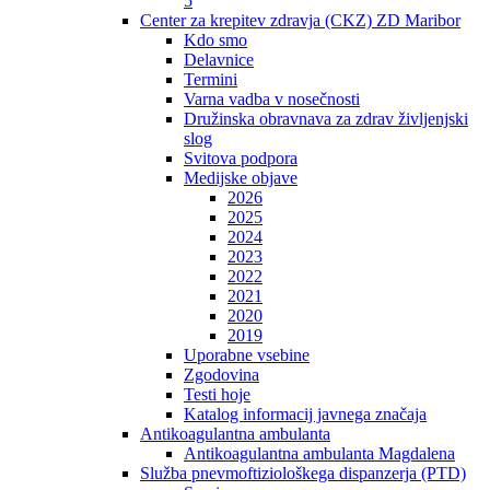
5
Center za krepitev zdravja (CKZ) ZD Maribor
Kdo smo
Delavnice
Termini
Varna vadba v nosečnosti
Družinska obravnava za zdrav življenjski
slog
Svitova podpora
Medijske objave
2026
2025
2024
2023
2022
2021
2020
2019
Uporabne vsebine
Zgodovina
Testi hoje
Katalog informacij javnega značaja
Antikoagulantna ambulanta
Antikoagulantna ambulanta Magdalena
Služba pnevmoftiziološkega dispanzerja (PTD)