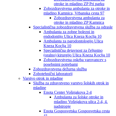
otroke in mladino ZP Pri parku
Zobozdravstvena ambulanta za otroke in
mladino Kamnica, Vrbanska cesta 97
Zobozdravstvena ambulanta za
otroke in mladino ZP Kamnica
Specialistična zobozdravstvena služba za odrasle
Ambulanta za zobne bolezni in
endodontijo Ulica Kneza Koclja 10
Ambulanta za parodontologijo Ulica
Kneza Koclja 10
Specialistična dejavnost za čeljustno
(oralno) kirurgijo Ulica Kneza Koclja 10
Zobozdravstvena oskrba varovancev s
posebnimi potrebami
Zobozdravstvena dežurna služba
Zobotehnični laboratorij
Varstvo otrok in mladine
Služba za zdravstveno varstvo šolskih otrok in
mladine
Enota Center Vošnjakova 2-4
Ambulanta za šolske otroke in
mladino Vošnjakova ulica 2-4, 4.
nadstropje
Enota Gosposvetska Gosposvetska cesta
41