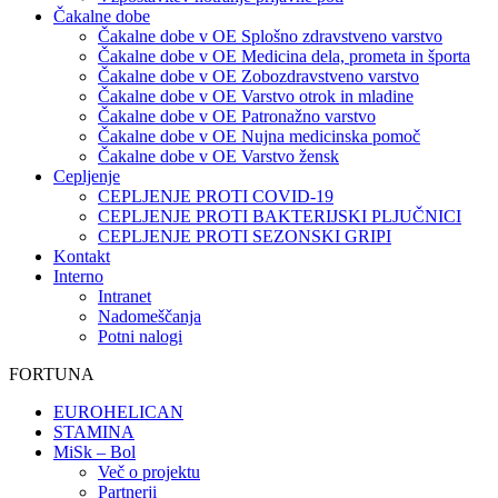
Čakalne dobe
Čakalne dobe v OE Splošno zdravstveno varstvo
Čakalne dobe v OE Medicina dela, prometa in športa
Čakalne dobe v OE Zobozdravstveno varstvo
Čakalne dobe v OE Varstvo otrok in mladine
Čakalne dobe v OE Patronažno varstvo
Čakalne dobe v OE Nujna medicinska pomoč
Čakalne dobe v OE Varstvo žensk
Cepljenje
CEPLJENJE PROTI COVID-19
CEPLJENJE PROTI BAKTERIJSKI PLJUČNICI
CEPLJENJE PROTI SEZONSKI GRIPI
Kontakt
Interno
Intranet
Nadomeščanja
Potni nalogi
FORTUNA
EUROHELICAN
STAMINA
MiSk – Bol
Več o projektu
Partnerji