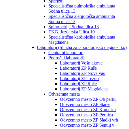
Sprejem
Specialistična pulmološka ambulanta
Sodna ulica 13
Specialistična alergološka ambulanta
Sodna ulica 13
Spirometrija Sodna ulica 13
EKG, Jezdarska Ulica 10
Specialistična kardiološka ambulanta
Magdalena
Laboratorij (Služba za laboratorijsko diagnostiko)
Centralni laboratorij
Področni laboratoriji
Laboratorij Vošnjakova
Laboratorij ZP Ruše
Laboratorij ZP Nova vas
Laboratorij ZP Tezno
Laboratorij ZP Rače
Laboratorij ZP Magdalena
Odvzemna mesta
Odvzemno mesto ZP Ob parku
Odvzemno mesto ZP Starše
Odvzemno mesto ZP Kamnica
Odvzemno mesto ZP Pernica
Odvzemno mesto ZP Sladki vrh
Odvzemno mesto ZP Šentilj v