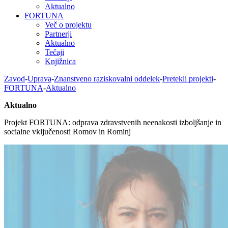
Aktualno
FORTUNA
Več o projektu
Partnerji
Aktualno
Tečaji
Knjižnica
Zavod
-
Uprava
-
Znanstveno raziskovalni oddelek
-
Pretekli projekti
-
FORTUNA
-
Aktualno
Aktualno
Projekt FORTUNA: odprava zdravstvenih neenakosti izboljšanje in
socialne vključenosti Romov in Rominj