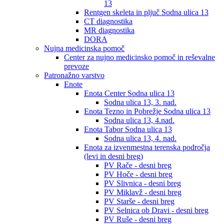
13
Rentgen skeleta in pljuč Sodna ulica 13
CT diagnostika
MR diagnostika
DORA
Nujna medicinska pomoč
Center za nujno medicinsko pomoč in reševalne
prevoze
Patronažno varstvo
Enote
Enota Center Sodna ulica 13
Sodna ulica 13, 3. nad.
Enota Tezno in Pobrežje Sodna ulica 13
Sodna ulica 13, 4.nad.
Enota Tabor Sodna ulica 13
Sodna ulica 13, 4. nad.
Enota za izvenmestna terenska področja
(levi in desni breg)
PV Rače - desni breg
PV Hoče - desni breg
PV Slivnica - desni breg
PV Miklavž - desni breg
PV Starše - desni breg
PV Selnica ob Dravi - desni breg
PV Ruše - desni breg