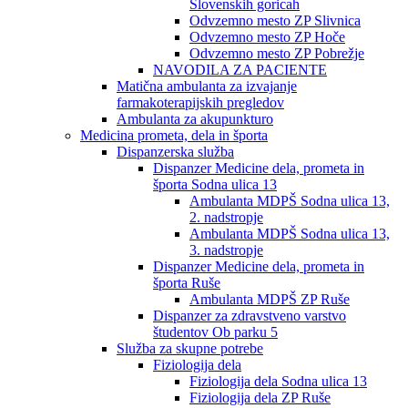
Slovenskih goricah
Odvzemno mesto ZP Slivnica
Odvzemno mesto ZP Hoče
Odvzemno mesto ZP Pobrežje
NAVODILA ZA PACIENTE
Matična ambulanta za izvajanje
farmakoterapijskih pregledov
Ambulanta za akupunkturo
Medicina prometa, dela in športa
Dispanzerska služba
Dispanzer Medicine dela, prometa in
športa Sodna ulica 13
Ambulanta MDPŠ Sodna ulica 13,
2. nadstropje
Ambulanta MDPŠ Sodna ulica 13,
3. nadstropje
Dispanzer Medicine dela, prometa in
športa Ruše
Ambulanta MDPŠ ZP Ruše
Dispanzer za zdravstveno varstvo
študentov Ob parku 5
Služba za skupne potrebe
Fiziologija dela
Fiziologija dela Sodna ulica 13
Fiziologija dela ZP Ruše