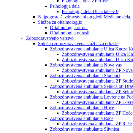
Fiziologija dela ZP Ruše
Psihologija dela
Psihologija dela Ulica talcev 9
Najpogostejši zdravstveni pregledi Medicine dela, 
Služba za oftalmologijo
Oftalmologija otroci
Oftalmologija odrasli
Zobozdravstveno varstvo
Splošna zobozdravstvena služba za odrasle
Zobozdravstvene ambulante Ulica Kneza Ko
Zobozdravstvena ambulanta Ulica Knez
Zobozdravstvena ambulanta Ulica Kne
Zobozdravstvena ambulanta Nova vas
Zobozdravstvena ambulanta ZP Nova
Zobozdravstvena ambulanta Studenci
Zobozdravstvena ambulanta ZP Stude
Zobozdravstvena ambulanta Selnica ob Dra
Zobozdravstvena ambulanta ZP Selni
Zobozdravstvena ambulanta Lovrenc na Poh
Zobozdravstvena ambulanta ZP Lovre
Zobozdravstvena ambulanta Hoče
Zobozdravstvena ambulanta ZP Hoče
Zobozdravstvena ambulanta Rače
Zobozdravstvena ambulanta ZP Rače
Zobozdravstvena ambulanta Slivnica