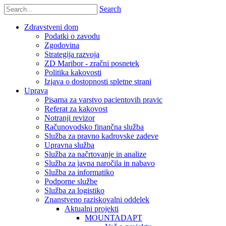
Search
Zdravstveni dom
Podatki o zavodu
Zgodovina
Strategija razvoja
ZD Maribor - zračni posnetek
Politika kakovosti
Izjava o dostopnosti spletne strani
Uprava
Pisarna za varstvo pacientovih pravic
Referat za kakovost
Notranji revizor
Računovodsko finančna služba
Služba za pravno kadrovske zadeve
Upravna služba
Služba za načrtovanje in analize
Služba za javna naročila in nabavo
Služba za informatiko
Podporne službe
Služba za logistiko
Znanstveno raziskovalni oddelek
Aktualni projekti
MOUNTADAPT