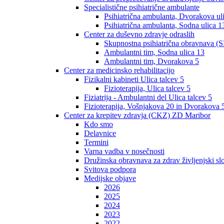
Specialistične psihiatrične ambulante
Psihiatrična ambulanta, Dvorakova ul
Psihiatrična ambulanta, Sodna ulica 1
Center za duševno zdravje odraslih
Skupnostna psihiatrična obravnava (S
Ambulantni tim, Sodna ulica 13
Ambulantni tim, Dvorakova 5
Center za medicinsko rehabilitacijo
Fizikalni kabineti Ulica talcev 5
Fizioterapija, Ulica talcev 5
Fiziatrija - Ambulantni del Ulica talcev 5
Fizioterapija, Vošnjakova 20 in Dvorakova 
Center za krepitev zdravja (CKZ) ZD Maribor
Kdo smo
Delavnice
Termini
Varna vadba v nosečnosti
Družinska obravnava za zdrav življenjski sl
Svitova podpora
Medijske objave
2026
2025
2024
2023
2022