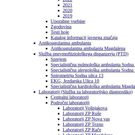
2021
2020
2019
Uporabne vsebine
Zgodovina
Testi hoje
Katalog informacij javnega značaja
Antikoagulantna ambulanta
Antikoagulantna ambulanta Magdalena
Služba pnevmoftiziološkega dispanzerja (PTD)
Sprejem
Specialistična pulmološka ambulanta Sodna 
Specialistična alergološka ambulanta Sodna 
Spirometrija Sodna ulica 13
EKG, Jezdarska Ulica 10
Specialistična kardiološka ambulanta Magda
Laboratorij (Služba za laboratorijsko diagnostiko)
Centralni laboratorij
Področni laboratoriji
Laboratorij Vošnjakova
Laboratorij ZP Ruše
Laboratorij ZP Nova vas
Laboratorij ZP Tezno
Laboratorij ZP Rače