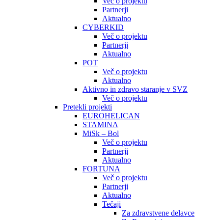
Več o projektu
Partnerji
Aktualno
CYBERKID
Več o projektu
Partnerji
Aktualno
POT
Več o projektu
Aktualno
Aktivno in zdravo staranje v SVZ
Več o projektu
Pretekli projekti
EUROHELICAN
STAMINA
MiSk – Bol
Več o projektu
Partnerji
Aktualno
FORTUNA
Več o projektu
Partnerji
Aktualno
Tečaji
Za zdravstvene delavce