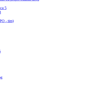
ica 5
3
PO - tim)
5
og