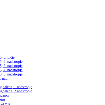
 pritličje
, 2. nadstropje
, 3. nadstropje
, 4. nadstropje
, 5. nadstropje
. nad.
dalena, 1.nadstropje
dalena, 2.nadstropje
udenci
zno
va vas