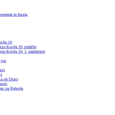
prometa in športa
clja 10
a Koclja 10, pritličje
za Koclja 10, 1. nadstropje
 vas
nci
vi
ca ob Dravi
orju
nc na Pohorju