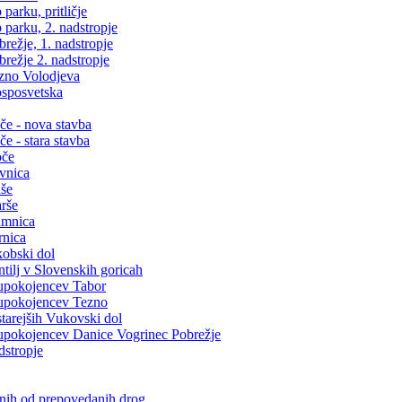
arku, pritličje
parku, 2. nadstropje
ežje, 1. nadstropje
režje 2. nadstropje
zno Volodjeva
sposvetska
e - nova stavba
 - stara stavba
oče
vnica
še
rše
amnica
rnica
obski dol
ilj v Slovenskih goricah
upokojencev Tabor
upokojencev Tezno
arejših Vukovski dol
pokojencev Danice Vogrinec Pobrežje
dstropje
snih od prepovedanih drog