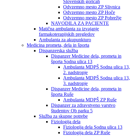
Slovenskih goricah
Odvzemno mesto ZP Slivnica
Odvzemno mesto ZP Hoče
Odvzemno mesto ZP Pobrežje
NAVODILA ZA PACIENTE
Matična ambulanta za izvajanje
farmakoterapijskih pregledov
Ambulanta za akupunkturo
Medicina prometa, dela in športa
Dispanzerska služba
Dispanzer Medicine dela, prometa in
športa Sodna ulica 13
Ambulanta MDPŠ Sodna ulica 13,
2. nadstropje
Ambulanta MDPŠ Sodna ulica 13,
3. nadstropje
Dispanzer Medicine dela, prometa in
športa Ruše
Ambulanta MDPŠ ZP Ruše
Dispanzer za zdravstveno varstvo
študentov Ob parku 5
Služba za skupne potrebe
Fiziologija dela
Fiziologija dela Sodna ulica 13
Fiziologija dela ZP Ruše