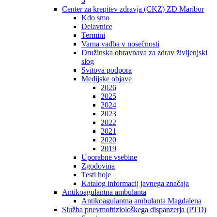
5
Center za krepitev zdravja (CKZ) ZD Maribor
Kdo smo
Delavnice
Termini
Varna vadba v nosečnosti
Družinska obravnava za zdrav življenjski
slog
Svitova podpora
Medijske objave
2026
2025
2024
2023
2022
2021
2020
2019
Uporabne vsebine
Zgodovina
Testi hoje
Katalog informacij javnega značaja
Antikoagulantna ambulanta
Antikoagulantna ambulanta Magdalena
Služba pnevmoftiziološkega dispanzerja (PTD)