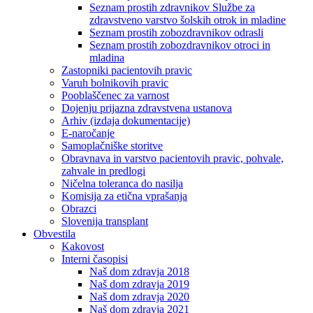
Seznam prostih zdravnikov Službe za
zdravstveno varstvo šolskih otrok in mladine
Seznam prostih zobozdravnikov odrasli
Seznam prostih zobozdravnikov otroci in
mladina
Zastopniki pacientovih pravic
Varuh bolnikovih pravic
Pooblaščenec za varnost
Dojenju prijazna zdravstvena ustanova
Arhiv (izdaja dokumentacije)
E-naročanje
Samoplačniške storitve
Obravnava in varstvo pacientovih pravic, pohvale,
zahvale in predlogi
Ničelna toleranca do nasilja
Komisija za etična vprašanja
Obrazci
Slovenija transplant
Obvestila
Kakovost
Interni časopisi
Naš dom zdravja 2018
Naš dom zdravja 2019
Naš dom zdravja 2020
Naš dom zdravja 2021