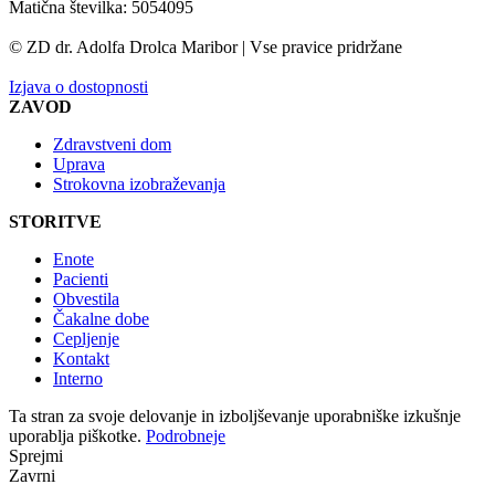
Matična številka: 5054095
© ZD dr. Adolfa Drolca Maribor | Vse pravice pridržane
Izjava o dostopnosti
ZAVOD
Zdravstveni dom
Uprava
Strokovna izobraževanja
STORITVE
Enote
Pacienti
Obvestila
Čakalne dobe
Cepljenje
Kontakt
Interno
Ta stran za svoje delovanje in izboljševanje uporabniške izkušnje
uporablja piškotke.
Podrobneje
Sprejmi
Zavrni