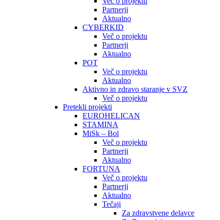
Več o projektu
Partnerji
Aktualno
CYBERKID
Več o projektu
Partnerji
Aktualno
POT
Več o projektu
Aktualno
Aktivno in zdravo staranje v SVZ
Več o projektu
Pretekli projekti
EUROHELICAN
STAMINA
MiSk – Bol
Več o projektu
Partnerji
Aktualno
FORTUNA
Več o projektu
Partnerji
Aktualno
Tečaji
Za zdravstvene delavce