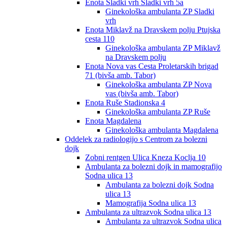
Enota Sladki vrh Sladki vrh 5a
Ginekološka ambulanta ZP Sladki
vrh
Enota Miklavž na Dravskem polju Ptujska
cesta 110
Ginekološka ambulanta ZP Miklavž
na Dravskem polju
Enota Nova vas Cesta Proletarskih brigad
71 (bivša amb. Tabor)
Ginekološka ambulanta ZP Nova
vas (bivša amb. Tabor)
Enota Ruše Stadionska 4
Ginekološka ambulanta ZP Ruše
Enota Magdalena
Ginekološka ambulanta Magdalena
Oddelek za radiologijo s Centrom za bolezni
dojk
Zobni rentgen Ulica Kneza Koclja 10
Ambulanta za bolezni dojk in mamografijo
Sodna ulica 13
Ambulanta za bolezni dojk Sodna
ulica 13
Mamografija Sodna ulica 13
Ambulanta za ultrazvok Sodna ulica 13
Ambulanta za ultrazvok Sodna ulica