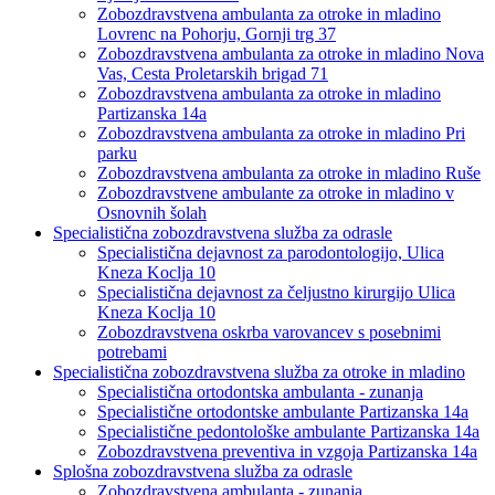
Zobozdravstvena ambulanta za otroke in mladino
Lovrenc na Pohorju, Gornji trg 37
Zobozdravstvena ambulanta za otroke in mladino Nova
Vas, Cesta Proletarskih brigad 71
Zobozdravstvena ambulanta za otroke in mladino
Partizanska 14a
Zobozdravstvena ambulanta za otroke in mladino Pri
parku
Zobozdravstvena ambulanta za otroke in mladino Ruše
Zobozdravstvene ambulante za otroke in mladino v
Osnovnih šolah
Specialistična zobozdravstvena služba za odrasle
Specialistična dejavnost za parodontologijo, Ulica
Kneza Koclja 10
Specialistična dejavnost za čeljustno kirurgijo Ulica
Kneza Koclja 10
Zobozdravstvena oskrba varovancev s posebnimi
potrebami
Specialistična zobozdravstvena služba za otroke in mladino
Specialistična ortodontska ambulanta - zunanja
Specialistične ortodontske ambulante Partizanska 14a
Specialistične pedontološke ambulante Partizanska 14a
Zobozdravstvena preventiva in vzgoja Partizanska 14a
Splošna zobozdravstvena služba za odrasle
Zobozdravstvena ambulanta - zunanja