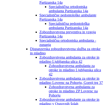
Partizanska 14a
Specialistična ortodontska
ambulanta Partizanska 14a
Specialistične pedontološke ambulante
Partizanska 14a
Specialistična pedontološka
ambulanta Partizanska 14a
Zobozdravstvena preventiva in vzgoja
Partizanska 14a
Specialistična ortodontska ambulanta -
zunanja
Dispanzerska zobozdravstvena služba za otroke
in mladino
Zobozdravstvena ambulanta za otroke in
mladino Ljubljanska ulica 42
Zobozdravstvena ambulanta za
otroke in mladino Ljubljanska ulica
42
Zobozdravstvena ambulanta za otroke in
mladino Lovrenc na Pohorju, Gornji trg 37
Zobozdravstvena ambulanta za
otroke in mladino ZP Lovrenc na
Pohorju
Zobozdravstvene ambulante za otroke in
mladino v Osnovnih šolah