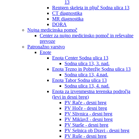
13
Rentgen skeleta in pljuč Sodna ulica 13
CT diagnostika
MR diagnostika
DORA
Nujna medicinska pomoč
Center za nujno medicinsko pomoč in reševalne
prevoze
Patronažno varstvo
Enote
Enota Center Sodna ulica 13
Sodna ulica 13, 3. nad.
Enota Tezno in Pobrežje Sodna ulica 13
Sodna ulica 13, 4.nad.
Enota Tabor Sodna ulica 13
Sodna ulica 13, 4. nad.
Enota za izvenmestna terenska področja
(levi in desni breg)
PV Rače - desni breg
PV Hoče - desni breg
PV Slivnica - desni breg
PV Miklavž - desni breg
PV Starše - desni breg
PV Selnica ob Dravi - desni breg
PV Ruše - desni breg