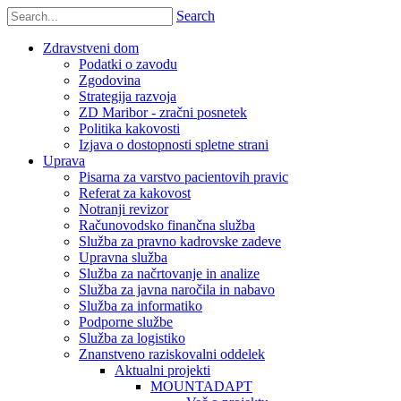
Search
Zdravstveni dom
Podatki o zavodu
Zgodovina
Strategija razvoja
ZD Maribor - zračni posnetek
Politika kakovosti
Izjava o dostopnosti spletne strani
Uprava
Pisarna za varstvo pacientovih pravic
Referat za kakovost
Notranji revizor
Računovodsko finančna služba
Služba za pravno kadrovske zadeve
Upravna služba
Služba za načrtovanje in analize
Služba za javna naročila in nabavo
Služba za informatiko
Podporne službe
Služba za logistiko
Znanstveno raziskovalni oddelek
Aktualni projekti
MOUNTADAPT