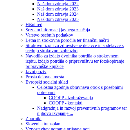
Naš dom zdravja 2022
Naš dom zdravja 2023
Naš dom zdravja 2024
Naš dom zdravja 2025
Hišni red
Seznam informacij javnega značaja
Varstvo osebnih podatkov
Letna in strokovna poročila ter finančni načrti
Strokovni izpiti za zdravstvene delavce in sodelavce s
srednjo strokovno izobrazbo
Navodilo za izdajo dvojnika potrdila o strokovnem
izpitu, izdajo potrdila o pripravništvu ter fotokopiranje
pripravniške knjižice
Javni poziv
Prosta delovna mesta
Evropski socialni sklad
Celostna zgodnja obravnava otrok s posebnimi
potrebami
COOPP - izobraževanja
COOPP - kontakti
Nadgradnja in razvoj preventivnih programov ter
njihovo izvajanje ...
Zborniki
Slovenija transplant
Vzpostavitev notranje prijavne poti