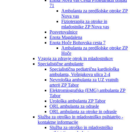
Enota Nova vas Cesta Proletarskih brigad
71
Ambulanta za predšolske otroke ZP
Nova vas
Fizioterapija za otroke in
mladostnike ZP Nova vas
Posvetovalnice
Enota Magdalena
Enota Hoče Bohovska cesta 7
Ambulanta za predšolske otroke ZP
Hoče
Vzgoja za zdravje otrok in mladostnikov
Specialistične ambulante
Specialistična pediatrična kardiološka
ambulanta, Vošnjakova ulica 2-4
Nevrološka ambulanta za UZ vratnih
arterij ZP Tabor
Elektromiografska (EMG) ambulanta ZP
Tabor
Urološka ambulanta ZP Tabor
ORL ambulanta za odrasle
ORL ambulanta za otroke in odrasle
Služba za otroško in mladostniško psihiatrijo -
kontaktne informacije
Služba za otroško in mladostniško