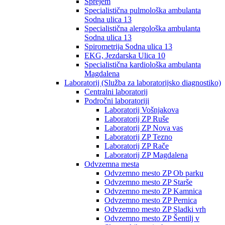
Sprejem
Specialistična pulmološka ambulanta
Sodna ulica 13
Specialistična alergološka ambulanta
Sodna ulica 13
Spirometrija Sodna ulica 13
EKG, Jezdarska Ulica 10
Specialistična kardiološka ambulanta
Magdalena
Laboratorij (Služba za laboratorijsko diagnostiko)
Centralni laboratorij
Področni laboratoriji
Laboratorij Vošnjakova
Laboratorij ZP Ruše
Laboratorij ZP Nova vas
Laboratorij ZP Tezno
Laboratorij ZP Rače
Laboratorij ZP Magdalena
Odvzemna mesta
Odvzemno mesto ZP Ob parku
Odvzemno mesto ZP Starše
Odvzemno mesto ZP Kamnica
Odvzemno mesto ZP Pernica
Odvzemno mesto ZP Sladki vrh
Odvzemno mesto ZP Šentilj v