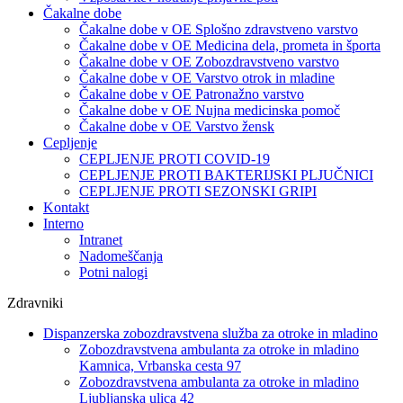
Čakalne dobe
Čakalne dobe v OE Splošno zdravstveno varstvo
Čakalne dobe v OE Medicina dela, prometa in športa
Čakalne dobe v OE Zobozdravstveno varstvo
Čakalne dobe v OE Varstvo otrok in mladine
Čakalne dobe v OE Patronažno varstvo
Čakalne dobe v OE Nujna medicinska pomoč
Čakalne dobe v OE Varstvo žensk
Cepljenje
CEPLJENJE PROTI COVID-19
CEPLJENJE PROTI BAKTERIJSKI PLJUČNICI
CEPLJENJE PROTI SEZONSKI GRIPI
Kontakt
Interno
Intranet
Nadomeščanja
Potni nalogi
Zdravniki
Dispanzerska zobozdravstvena služba za otroke in mladino
Zobozdravstvena ambulanta za otroke in mladino
Kamnica, Vrbanska cesta 97
Zobozdravstvena ambulanta za otroke in mladino
Ljubljanska ulica 42