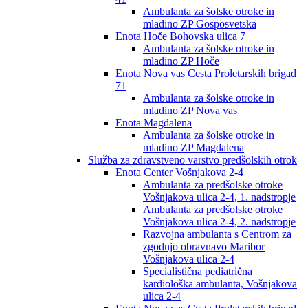
Ambulanta za šolske otroke in
mladino ZP Gosposvetska
Enota Hoče Bohovska ulica 7
Ambulanta za šolske otroke in
mladino ZP Hoče
Enota Nova vas Cesta Proletarskih brigad
71
Ambulanta za šolske otroke in
mladino ZP Nova vas
Enota Magdalena
Ambulanta za šolske otroke in
mladino ZP Magdalena
Služba za zdravstveno varstvo predšolskih otrok
Enota Center Vošnjakova 2-4
Ambulanta za predšolske otroke
Vošnjakova ulica 2-4, 1. nadstropje
Ambulanta za predšolske otroke
Vošnjakova ulica 2-4, 2. nadstropje
Razvojna ambulanta s Centrom za
zgodnjo obravnavo Maribor
Vošnjakova ulica 2-4
Specialistična pediatrična
kardiološka ambulanta, Vošnjakova
ulica 2-4