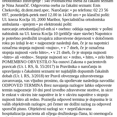
ortodontsko zdravljenje : 540 Pooblaščena oseba za čakalni seznam
je Nina Jurančič. Odgovorna oseba za čakalni seznam: Enis
Chekovikj, dr.dent.med.spec. Naročanje: • po telefonu: 02 23 56
697, ponedeljek-petek med 12.00 in 14.00 uro • po klasični pošti:
Ul. kneza Koclja 10, 2000 Maribor, Specialistična ortodontska
ambulanta - sprejem • po elektronski pošti:
narocanje.ortodontija@zd-mb.si • osebno: oddaja napotnic v poštni
nabiralnik na Ul. kneza Koclja 10 (pritličje stare stavbe) Napotnico
je potrebno predložiti izvajalcu zdravstvene dejavnosti v določenem
roku po izdaji le-te: • najpozneje naslednji dan, če je na napotnici
označena stopnja nujnosti »nujno«, • v 7 dneh, če je označena
stopnja nujnosti »zelo hitro«, • v 21 dneh, če je stopnja nujnosti
»hitro« ali »redno«. Stopnje nujnosti so: • redno, • hitro, • zelo hitro
POMEMBNO OBVESTILO Na osnovi Zakona o pacientovih
pravicah (Ur. l. RS, št. 55/2017) in Pravilnika o naročanju in
upravljanju s čakalnimi seznami ter najdaljših dopustnih čakalnih
dobah (Ur. l. RS, 3/2018) ter Pravil obveznega zdravstvenega
zavarovanja, vas vljudno prosimo, da upoštevate naslednja navodila:
ODPOVED TERMINA Brez navajanja razlogov lahko odpoveste
termin najpozneje 10 dni pred izvedbo zdravstvene storitve, in sicer
le enkrat v okviru iste napotitve in le v okviru napotitve s stopnjo
nujnosti hitro ali redno. Poznejša odpoved termina je dopustna le iz
vaših objektivnih razlogov, pri čemer ste dolžni razlog za odpoved
sporočiti pisno. Objektivni razlogi so: • nepričakovana
hospitalizacija pacienta ali ožjega družinskega člana, ki onemogoča