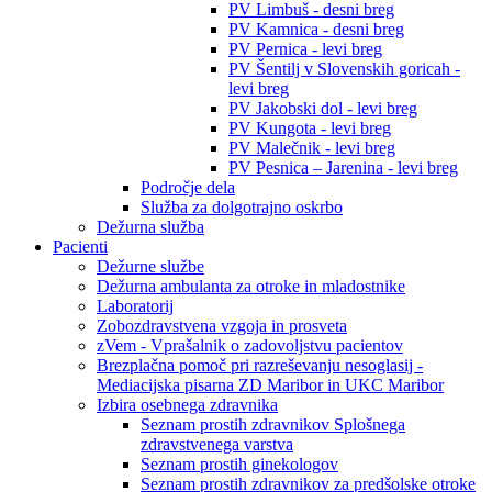
PV Limbuš - desni breg
PV Kamnica - desni breg
PV Pernica - levi breg
PV Šentilj v Slovenskih goricah -
levi breg
PV Jakobski dol - levi breg
PV Kungota - levi breg
PV Malečnik - levi breg
PV Pesnica – Jarenina - levi breg
Področje dela
Služba za dolgotrajno oskrbo
Dežurna služba
Pacienti
Dežurne službe
Dežurna ambulanta za otroke in mladostnike
Laboratorij
Zobozdravstvena vzgoja in prosveta
zVem - Vprašalnik o zadovoljstvu pacientov
Brezplačna pomoč pri razreševanju nesoglasij -
Mediacijska pisarna ZD Maribor in UKC Maribor
Izbira osebnega zdravnika
Seznam prostih zdravnikov Splošnega
zdravstvenega varstva
Seznam prostih ginekologov
Seznam prostih zdravnikov za predšolske otroke