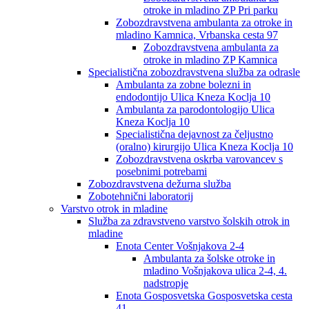
otroke in mladino ZP Pri parku
Zobozdravstvena ambulanta za otroke in
mladino Kamnica, Vrbanska cesta 97
Zobozdravstvena ambulanta za
otroke in mladino ZP Kamnica
Specialistična zobozdravstvena služba za odrasle
Ambulanta za zobne bolezni in
endodontijo Ulica Kneza Koclja 10
Ambulanta za parodontologijo Ulica
Kneza Koclja 10
Specialistična dejavnost za čeljustno
(oralno) kirurgijo Ulica Kneza Koclja 10
Zobozdravstvena oskrba varovancev s
posebnimi potrebami
Zobozdravstvena dežurna služba
Zobotehnični laboratorij
Varstvo otrok in mladine
Služba za zdravstveno varstvo šolskih otrok in
mladine
Enota Center Vošnjakova 2-4
Ambulanta za šolske otroke in
mladino Vošnjakova ulica 2-4, 4.
nadstropje
Enota Gosposvetska Gosposvetska cesta
41