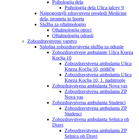
Psihologija dela
Psihologija dela Ulica talcev 9
Najpogostejši zdravstveni pregledi Medicine
dela, prometa in športa
Služba za oftalmologijo
Oftalmologija otroci
Oftalmologija odrasli
Zobozdravstveno varstvo
Splošna zobozdravstvena služba za odrasle
Zobozdravstvene ambulante Ulica Kneza
Koclja 10
Zobozdravstvena ambulanta Ulica
Kneza Koclja 10, pritličje
Zobozdravstvena ambulanta Ulica
Kneza Koclja 10, 1. nadstropje
Zobozdravstvena ambulanta Nova vas
Zobozdravstvena ambulanta ZP
Nova vas
Zobozdravstvena ambulanta Studenci
Zobozdravstvena ambulanta ZP
Studenci
Zobozdravstvena ambulanta Selnica ob
Dravi
Zobozdravstvena ambulanta ZP
Selnica ob Dravi