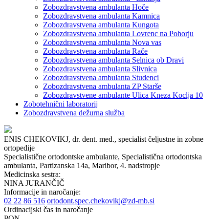
Zobozdravstvena ambulanta Hoče
Zobozdravstvena ambulanta Kamnica
Zobozdravstvena ambulanta Kungota
Zobozdravstvena ambulanta Lovrenc na Pohorju
Zobozdravstvena ambulanta Nova vas
Zobozdravstvena ambulanta Rače
Zobozdravstvena ambulanta Selnica ob Dravi
Zobozdravstvena ambulanta Slivnica
Zobozdravstvena ambulanta Studenci
Zobozdravstvena ambulanta ZP Starše
Zobozdravstvene ambulante Ulica Kneza Koclja 10
Zobotehnični laboratorij
Zobozdravstvena dežurna služba
ENIS CHEKOVIKJ, dr. dent. med., specialist čeljustne in zobne
ortopedije
Specialistične ortodontske ambulante,
Specialistična ortodontska
ambulanta,
Partizanska 14a, Maribor, 4. nadstropje
Medicinska sestra:
NINA JURANČIČ
Informacije in naročanje:
02 22 86 516
ortodont.spec.chekovikj@zd-mb.si
Ordinacijski čas in naročanje
PON