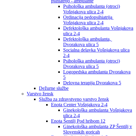
psihiatrijo - ambulante
Psihološka ambulanta (otroci)
Vošnjakova ulica 2-4
Ordinacija pedopsihiatrija
Vošnjakova ulica 2-4
Defektološka ambulanta Vošnjakova
ulica 2-4
Defektološka ambulanta,
Dvorakova ulica 5
Socialna delavka Vošnjakova ulica
2-4
Psihološka ambulanta (otroci)
Dvorakova ulica 5
Logopedska ambulanta Dvorakova
5
Delovna terapija Dvorakova 5
Dežurne službe
Varstvo žensk
Služba za zdravstveno varstvo žensk
Enota Center Vošnjakova 2-4
Ginekološka ambulanta Vošnjakova
ulica 2-4
Enota Šentilj Pod hribom 12
Ginekološka ambulanta ZP Šentilj v
Slovenskih goricah