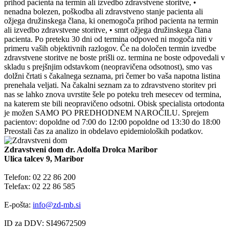
prihod pacienta na termin ali izvedbo zdravstvene storitve, •
nenadna bolezen, poškodba ali zdravstveno stanje pacienta ali
ožjega družinskega člana, ki onemogoča prihod pacienta na termin
ali izvedbo zdravstvene storitve, • smrt ožjega družinskega člana
pacienta. Po preteku 30 dni od termina odpoved ni mogoča niti v
primeru vaših objektivnih razlogov. Če na določen termin izvedbe
zdravstvene storitve ne boste prišli oz. termina ne boste odpovedali v
skladu s prejšnjim odstavkom (neopravičena odsotnost), smo vas
dolžni črtati s čakalnega seznama, pri čemer bo vaša napotna listina
prenehala veljati. Na čakalni seznam za to zdravstveno storitev pri
nas se lahko znova uvrstite šele po poteku treh mesecev od termina,
na katerem ste bili neopravičeno odsotni. Obisk specialista ortodonta
je možen SAMO PO PREDHODNEM NAROČILU. Sprejem
pacientov: dopoldne od 7:00 do 12:00 popoldne od 13:30 do 18:00
Preostali čas za analizo in obdelavo epidemioloških podatkov.
Zdravstveni dom dr. Adolfa Drolca Maribor
Ulica talcev 9, Maribor
Telefon: 02 22 86 200
Telefax: 02 22 86 585
E-pošta:
info@zd-mb.si
ID za DDV: SI49672509