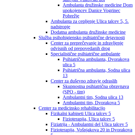
Ambulanta družinske medicine Dom
upokojencev Danice Vogrinec
Pobrežje
Ambulanta za cepljenje Ulica talcev 5, 5.
nadstropje
Dodatna ambulanta družinske medicine
Služba psihohigiensko psihiatrične dejavnosti
Center za preprečevanje in zdravljenje
odvisnih od prepovedanih drog
Specialistične psihiatrične ambulante
Psihiatrična ambulanta, Dvorakova
ulica 5
Psihiatrična ambulanta, Sodna ulica
13
Center za duševno zdravje odraslih
Skupnostna psihiatrična obravnava
(SPO - tim)
Ambulantni tim, Sodna ulica 13
Ambulantni tim, Dvorakova 5
Center za medicinsko rehabilitacijo
Fizikalni kabineti Ulica talcev 5
Fizioterapija, Ulica talcev 5
Fiziatrija - Ambulantni del Ulica talcev 5
Fizioterapija, Vošnjakova 20 in Dvorakova