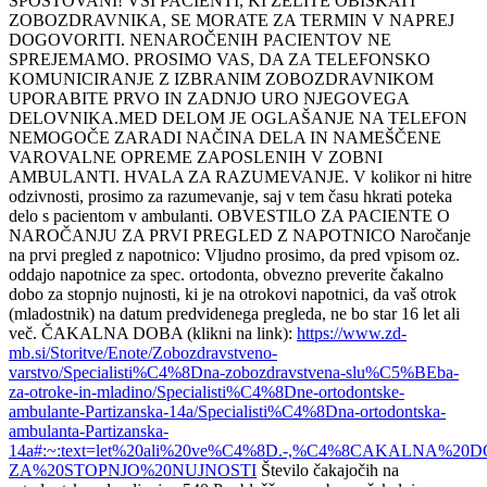
SPOŠTOVANI! VSI PACIENTI, KI ŽELITE OBISKATI
ZOBOZDRAVNIKA, SE MORATE ZA TERMIN V NAPREJ
DOGOVORITI. NENAROČENIH PACIENTOV NE
SPREJEMAMO. PROSIMO VAS, DA ZA TELEFONSKO
KOMUNICIRANJE Z IZBRANIM ZOBOZDRAVNIKOM
UPORABITE PRVO IN ZADNJO URO NJEGOVEGA
DELOVNIKA.MED DELOM JE OGLAŠANJE NA TELEFON
NEMOGOČE ZARADI NAČINA DELA IN NAMEŠČENE
VAROVALNE OPREME ZAPOSLENIH V ZOBNI
AMBULANTI. HVALA ZA RAZUMEVANJE. V kolikor ni hitre
odzivnosti, prosimo za razumevanje, saj v tem času hkrati poteka
delo s pacientom v ambulanti. OBVESTILO ZA PACIENTE O
NAROČANJU ZA PRVI PREGLED Z NAPOTNICO Naročanje
na prvi pregled z napotnico: Vljudno prosimo, da pred vpisom oz.
oddajo napotnice za spec. ortodonta, obvezno preverite čakalno
dobo za stopnjo nujnosti, ki je na otrokovi napotnici, da vaš otrok
(mladostnik) na datum predvidenega pregleda, ne bo star 16 let ali
več. ČAKALNA DOBA (klikni na link):
https://www.zd-
mb.si/Storitve/Enote/Zobozdravstveno-
varstvo/Specialisti%C4%8Dna-zobozdravstvena-slu%C5%BEba-
za-otroke-in-mladino/Specialisti%C4%8Dne-ortodontske-
ambulante-Partizanska-14a/Specialisti%C4%8Dna-ortodontska-
ambulanta-Partizanska-
14a#:~:text=let%20ali%20ve%C4%8D.-,%C4%8CAKALNA%20D
ZA%20STOPNJO%20NUJNOSTI
Število čakajočih na