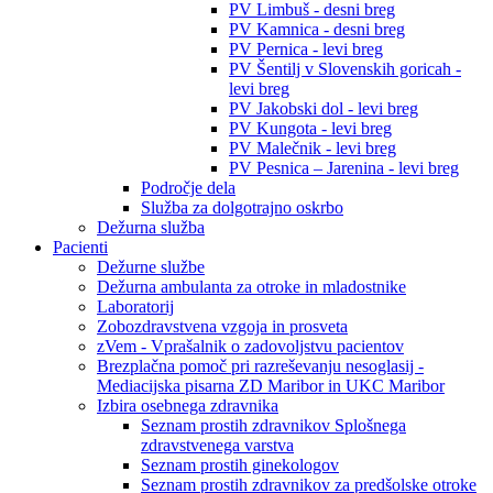
PV Limbuš - desni breg
PV Kamnica - desni breg
PV Pernica - levi breg
PV Šentilj v Slovenskih goricah -
levi breg
PV Jakobski dol - levi breg
PV Kungota - levi breg
PV Malečnik - levi breg
PV Pesnica – Jarenina - levi breg
Področje dela
Služba za dolgotrajno oskrbo
Dežurna služba
Pacienti
Dežurne službe
Dežurna ambulanta za otroke in mladostnike
Laboratorij
Zobozdravstvena vzgoja in prosveta
zVem - Vprašalnik o zadovoljstvu pacientov
Brezplačna pomoč pri razreševanju nesoglasij -
Mediacijska pisarna ZD Maribor in UKC Maribor
Izbira osebnega zdravnika
Seznam prostih zdravnikov Splošnega
zdravstvenega varstva
Seznam prostih ginekologov
Seznam prostih zdravnikov za predšolske otroke