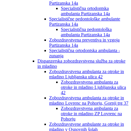
Partizanska 14a
Specialistična ortodontska
ambulanta Partizanska 14a
Specialistične pedontološke ambulante
Partizanska 14a
Specialistična pedontološka
ambulanta Partizanska 14a
Zobozdravstvena preventiva in vzgoja
Partizanska 14a
Specialistična ortodontska ambulanta -
zunanja
Dispanzerska zobozdravstvena služba za otroke
in mladino
Zobozdravstvena ambulanta za otroke in
mladino Ljubljanska ulica 42
Zobozdravstvena ambulanta za
otroke in mladino Ljubljanska ulica
42
Zobozdravstvena ambulanta za otroke in
mladino Lovrenc na Pohorju, Gornji trg 37
Zobozdravstvena ambulanta za
otroke in mladino ZP Lovrenc na
Pohorju
Zobozdravstvene ambulante za otroke in
mladino v Osnovnih šolah