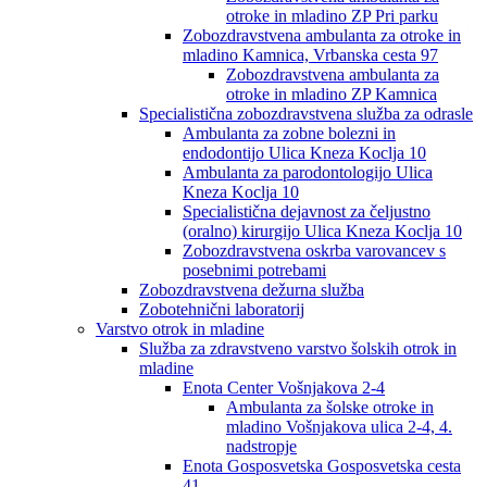
otroke in mladino ZP Pri parku
Zobozdravstvena ambulanta za otroke in
mladino Kamnica, Vrbanska cesta 97
Zobozdravstvena ambulanta za
otroke in mladino ZP Kamnica
Specialistična zobozdravstvena služba za odrasle
Ambulanta za zobne bolezni in
endodontijo Ulica Kneza Koclja 10
Ambulanta za parodontologijo Ulica
Kneza Koclja 10
Specialistična dejavnost za čeljustno
(oralno) kirurgijo Ulica Kneza Koclja 10
Zobozdravstvena oskrba varovancev s
posebnimi potrebami
Zobozdravstvena dežurna služba
Zobotehnični laboratorij
Varstvo otrok in mladine
Služba za zdravstveno varstvo šolskih otrok in
mladine
Enota Center Vošnjakova 2-4
Ambulanta za šolske otroke in
mladino Vošnjakova ulica 2-4, 4.
nadstropje
Enota Gosposvetska Gosposvetska cesta
41