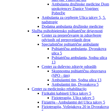
Ambulanta družinske medicine Dom
upokojencev Danice Vogrinec
Pobrežje
Ambulanta za cepljenje Ulica talcev 5, 5.
nadstropje
Dodatna ambulanta družinske medicine
Služba psihohigiensko psihiatrične dejavnosti
Center za preprečevanje in zdravljenje
odvisnih od prepovedanih drog
Specialistične psihiatrične ambulante
Psihiatrična ambulanta, Dvorakova
ulica 5
Psihiatrična ambulanta, Sodna ulica
13
Center za duševno zdravje odraslih
Skupnostna psihiatrična obravnava
(SPO - tim)
Ambulantni tim, Sodna ulica 13
Ambulantni tim, Dvorakova 5
Center za medicinsko rehabilitacijo
Fizikalni kabineti Ulica talcev 5
Fizioterapija, Ulica talcev 5
Fiziatrija - Ambulantni del Ulica talcev 5
Fizioterapija, Vošnjakova 20 in Dvorakova