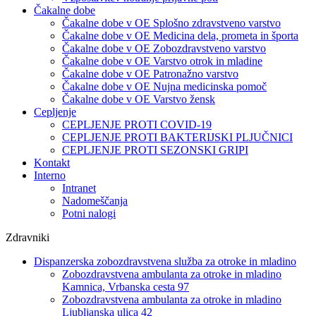
Čakalne dobe
Čakalne dobe v OE Splošno zdravstveno varstvo
Čakalne dobe v OE Medicina dela, prometa in športa
Čakalne dobe v OE Zobozdravstveno varstvo
Čakalne dobe v OE Varstvo otrok in mladine
Čakalne dobe v OE Patronažno varstvo
Čakalne dobe v OE Nujna medicinska pomoč
Čakalne dobe v OE Varstvo žensk
Cepljenje
CEPLJENJE PROTI COVID-19
CEPLJENJE PROTI BAKTERIJSKI PLJUČNICI
CEPLJENJE PROTI SEZONSKI GRIPI
Kontakt
Interno
Intranet
Nadomeščanja
Potni nalogi
Zdravniki
Dispanzerska zobozdravstvena služba za otroke in mladino
Zobozdravstvena ambulanta za otroke in mladino
Kamnica, Vrbanska cesta 97
Zobozdravstvena ambulanta za otroke in mladino
Ljubljanska ulica 42