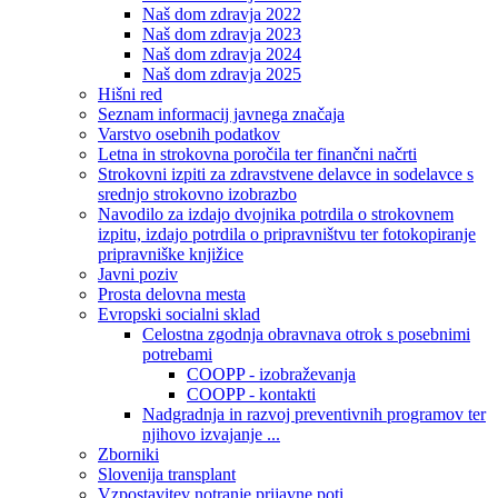
Naš dom zdravja 2022
Naš dom zdravja 2023
Naš dom zdravja 2024
Naš dom zdravja 2025
Hišni red
Seznam informacij javnega značaja
Varstvo osebnih podatkov
Letna in strokovna poročila ter finančni načrti
Strokovni izpiti za zdravstvene delavce in sodelavce s
srednjo strokovno izobrazbo
Navodilo za izdajo dvojnika potrdila o strokovnem
izpitu, izdajo potrdila o pripravništvu ter fotokopiranje
pripravniške knjižice
Javni poziv
Prosta delovna mesta
Evropski socialni sklad
Celostna zgodnja obravnava otrok s posebnimi
potrebami
COOPP - izobraževanja
COOPP - kontakti
Nadgradnja in razvoj preventivnih programov ter
njihovo izvajanje ...
Zborniki
Slovenija transplant
Vzpostavitev notranje prijavne poti