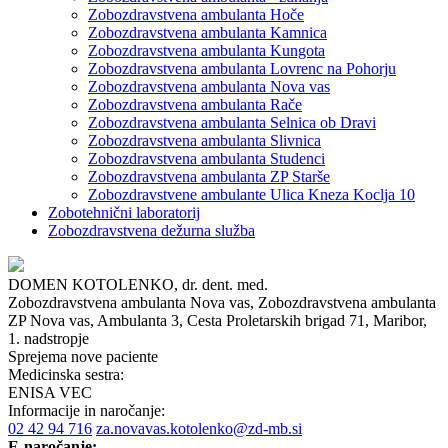
Zobozdravstvena ambulanta Hoče
Zobozdravstvena ambulanta Kamnica
Zobozdravstvena ambulanta Kungota
Zobozdravstvena ambulanta Lovrenc na Pohorju
Zobozdravstvena ambulanta Nova vas
Zobozdravstvena ambulanta Rače
Zobozdravstvena ambulanta Selnica ob Dravi
Zobozdravstvena ambulanta Slivnica
Zobozdravstvena ambulanta Studenci
Zobozdravstvena ambulanta ZP Starše
Zobozdravstvene ambulante Ulica Kneza Koclja 10
Zobotehnični laboratorij
Zobozdravstvena dežurna služba
DOMEN KOTOLENKO, dr. dent. med.
Zobozdravstvena ambulanta Nova vas,
Zobozdravstvena ambulanta
ZP Nova vas,
Ambulanta 3,
Cesta Proletarskih brigad 71, Maribor,
1. nadstropje
Sprejema nove paciente
Medicinska sestra:
ENISA VEC
Informacije in naročanje:
02 42 94 716
za.novavas.kotolenko@zd-mb.si
E-naročanje: