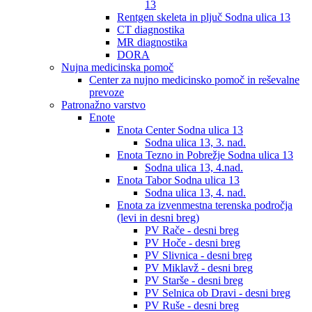
13
Rentgen skeleta in pljuč Sodna ulica 13
CT diagnostika
MR diagnostika
DORA
Nujna medicinska pomoč
Center za nujno medicinsko pomoč in reševalne
prevoze
Patronažno varstvo
Enote
Enota Center Sodna ulica 13
Sodna ulica 13, 3. nad.
Enota Tezno in Pobrežje Sodna ulica 13
Sodna ulica 13, 4.nad.
Enota Tabor Sodna ulica 13
Sodna ulica 13, 4. nad.
Enota za izvenmestna terenska področja
(levi in desni breg)
PV Rače - desni breg
PV Hoče - desni breg
PV Slivnica - desni breg
PV Miklavž - desni breg
PV Starše - desni breg
PV Selnica ob Dravi - desni breg
PV Ruše - desni breg