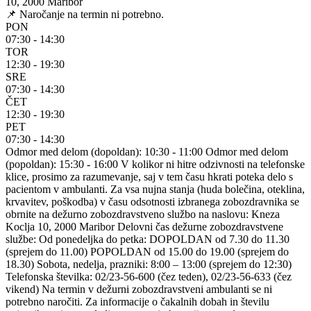
10, 2000 Maribor
📌 Naročanje na termin ni potrebno.
PON
07:30 - 14:30
TOR
12:30 - 19:30
SRE
07:30 - 14:30
ČET
12:30 - 19:30
PET
07:30 - 14:30
Odmor med delom (dopoldan): 10:30 - 11:00 Odmor med delom
(popoldan): 15:30 - 16:00 V kolikor ni hitre odzivnosti na telefonske
klice, prosimo za razumevanje, saj v tem času hkrati poteka delo s
pacientom v ambulanti. Za vsa nujna stanja (huda bolečina, oteklina,
krvavitev, poškodba) v času odsotnosti izbranega zobozdravnika se
obrnite na dežurno zobozdravstveno službo na naslovu: Kneza
Koclja 10, 2000 Maribor Delovni čas dežurne zobozdravstvene
službe: Od ponedeljka do petka: DOPOLDAN od 7.30 do 11.30
(sprejem do 11.00) POPOLDAN od 15.00 do 19.00 (sprejem do
18.30) Sobota, nedelja, prazniki: 8:00 – 13:00 (sprejem do 12:30)
Telefonska številka: 02/23-56-600 (čez teden), 02/23-56-633 (čez
vikend) Na termin v dežurni zobozdravstveni ambulanti se ni
potrebno naročiti. Za informacije o čakalnih dobah in številu