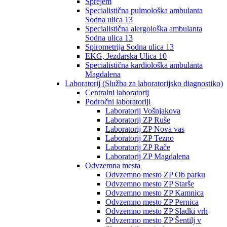
Sprejem
Specialistična pulmološka ambulanta
Sodna ulica 13
Specialistična alergološka ambulanta
Sodna ulica 13
Spirometrija Sodna ulica 13
EKG, Jezdarska Ulica 10
Specialistična kardiološka ambulanta
Magdalena
Laboratorij (Služba za laboratorijsko diagnostiko)
Centralni laboratorij
Področni laboratoriji
Laboratorij Vošnjakova
Laboratorij ZP Ruše
Laboratorij ZP Nova vas
Laboratorij ZP Tezno
Laboratorij ZP Rače
Laboratorij ZP Magdalena
Odvzemna mesta
Odvzemno mesto ZP Ob parku
Odvzemno mesto ZP Starše
Odvzemno mesto ZP Kamnica
Odvzemno mesto ZP Pernica
Odvzemno mesto ZP Sladki vrh
Odvzemno mesto ZP Šentilj v