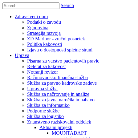
Search
Zdravstveni dom
Podatki o zavodu
Zgodovina
Strategija razvoja
ZD Maribor - zračni posnetek
Politika kakovosti
Izjava o dostopnosti spletne strani
Uprava
Pisarna za varstvo pacientovih pravic
Referat za kakovost
Notranji revizor
Računovodsko finančna služba
Služba za pravno kadrovske zadeve
Upravna služba
Služba za načrtovanje in analize
Služba za javna naročila in nabavo
Služba za informatiko
Podporne službe
Služba za logistiko
Znanstveno raziskovalni oddelek
Aktualni projekti
MOUNTADAPT