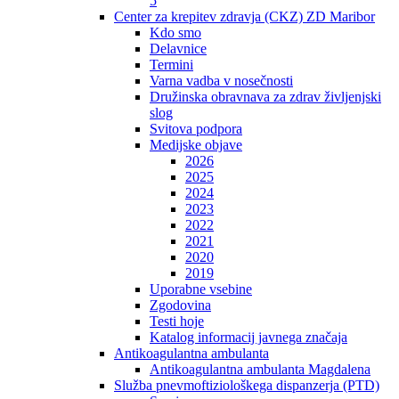
5
Center za krepitev zdravja (CKZ) ZD Maribor
Kdo smo
Delavnice
Termini
Varna vadba v nosečnosti
Družinska obravnava za zdrav življenjski
slog
Svitova podpora
Medijske objave
2026
2025
2024
2023
2022
2021
2020
2019
Uporabne vsebine
Zgodovina
Testi hoje
Katalog informacij javnega značaja
Antikoagulantna ambulanta
Antikoagulantna ambulanta Magdalena
Služba pnevmoftiziološkega dispanzerja (PTD)