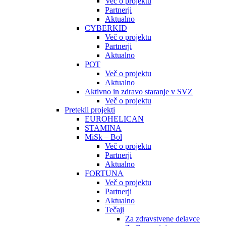
Več o projektu
Partnerji
Aktualno
CYBERKID
Več o projektu
Partnerji
Aktualno
POT
Več o projektu
Aktualno
Aktivno in zdravo staranje v SVZ
Več o projektu
Pretekli projekti
EUROHELICAN
STAMINA
MiSk – Bol
Več o projektu
Partnerji
Aktualno
FORTUNA
Več o projektu
Partnerji
Aktualno
Tečaji
Za zdravstvene delavce