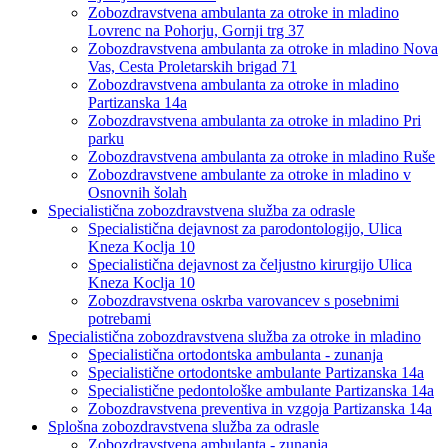
Zobozdravstvena ambulanta za otroke in mladino
Lovrenc na Pohorju, Gornji trg 37
Zobozdravstvena ambulanta za otroke in mladino Nova
Vas, Cesta Proletarskih brigad 71
Zobozdravstvena ambulanta za otroke in mladino
Partizanska 14a
Zobozdravstvena ambulanta za otroke in mladino Pri
parku
Zobozdravstvena ambulanta za otroke in mladino Ruše
Zobozdravstvene ambulante za otroke in mladino v
Osnovnih šolah
Specialistična zobozdravstvena služba za odrasle
Specialistična dejavnost za parodontologijo, Ulica
Kneza Koclja 10
Specialistična dejavnost za čeljustno kirurgijo Ulica
Kneza Koclja 10
Zobozdravstvena oskrba varovancev s posebnimi
potrebami
Specialistična zobozdravstvena služba za otroke in mladino
Specialistična ortodontska ambulanta - zunanja
Specialistične ortodontske ambulante Partizanska 14a
Specialistične pedontološke ambulante Partizanska 14a
Zobozdravstvena preventiva in vzgoja Partizanska 14a
Splošna zobozdravstvena služba za odrasle
Zobozdravstvena ambulanta - zunanja