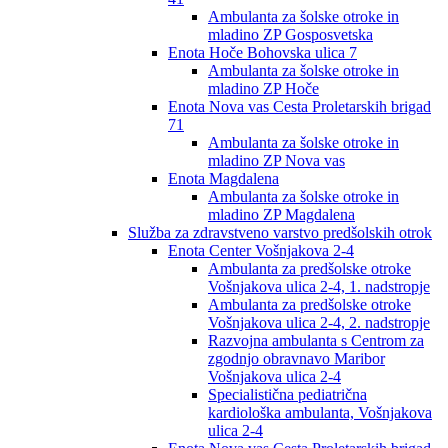
Ambulanta za šolske otroke in
mladino ZP Gosposvetska
Enota Hoče Bohovska ulica 7
Ambulanta za šolske otroke in
mladino ZP Hoče
Enota Nova vas Cesta Proletarskih brigad
71
Ambulanta za šolske otroke in
mladino ZP Nova vas
Enota Magdalena
Ambulanta za šolske otroke in
mladino ZP Magdalena
Služba za zdravstveno varstvo predšolskih otrok
Enota Center Vošnjakova 2-4
Ambulanta za predšolske otroke
Vošnjakova ulica 2-4, 1. nadstropje
Ambulanta za predšolske otroke
Vošnjakova ulica 2-4, 2. nadstropje
Razvojna ambulanta s Centrom za
zgodnjo obravnavo Maribor
Vošnjakova ulica 2-4
Specialistična pediatrična
kardiološka ambulanta, Vošnjakova
ulica 2-4