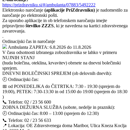
https://prizdravniku.si/#/ambulanta/07883/5492222
Elektronsko naročanje
(aplikacije PriZdravniku)
je nadomestilo za
naročanje po elektronski pošti.
Za uporabo aplikacije in ob telefonskem naročanju imejte
pripravljeno
številko ZZZS
, ki je navedena na kartici zdravstvenega
zavarovanja.
.
Ordinacijski čas in naročanje
Ambulanta ZAPRTA: 6.8.2026
do 11.8.2026
V času odsotnosti izbranega zobozdravnika se lahko v primeru
NUJNIH STANJ
(huda bolečina, oteklina, krvavitev) obrnete na dnevni bolečinski
sprejem.
DNEVNI BOLEČINSKI SPREJEM (ob delovnih dnevih):
🕗 Ordinacijski čas:
📅 od PONEDELJKA do ČETRTKA: 7:30 - 19:30 (sprejem do
19:00), PETEK: 7:30-13:30 in od 15:00 do 19:00 (sprejem do 18:30
)
📞 Telefon: 02 / 23 56 600
ZOBNA DEŽURNA SLUŽBA (sobote, nedelje in prazniki):
🕗 Ordinacijski čas: 8:00 – 13:00 (sprejem do 12:30)
📞 Telefon: 02 / 23 56 633
📍 Lokacija: OE Zdravstvenega doma Maribor, Ulica Kneza Koclja