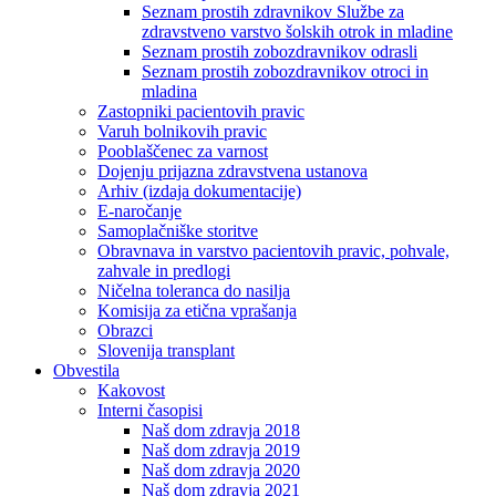
Seznam prostih zdravnikov Službe za
zdravstveno varstvo šolskih otrok in mladine
Seznam prostih zobozdravnikov odrasli
Seznam prostih zobozdravnikov otroci in
mladina
Zastopniki pacientovih pravic
Varuh bolnikovih pravic
Pooblaščenec za varnost
Dojenju prijazna zdravstvena ustanova
Arhiv (izdaja dokumentacije)
E-naročanje
Samoplačniške storitve
Obravnava in varstvo pacientovih pravic, pohvale,
zahvale in predlogi
Ničelna toleranca do nasilja
Komisija za etična vprašanja
Obrazci
Slovenija transplant
Obvestila
Kakovost
Interni časopisi
Naš dom zdravja 2018
Naš dom zdravja 2019
Naš dom zdravja 2020
Naš dom zdravja 2021