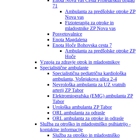
Enota Nova vas Cesta Proletarskih brigad
71
Ambulanta za predšolske otroke ZP
Nova vas
Fizioterapija za otroke in
mladostnike ZP Nova vas
Posvetovalnice
Enota Magdalena
Enota Hoče Bohovska cesta 7
Ambulanta za predšolske otroke ZP
Hoče
Vzgoja za zdravje otrok in mladostnikov
Specialistične ambulante
Specialistična pediatrična kardiološka
ambulanta, Vošnjakova ulica 2-4
Nevrološka ambulanta za UZ vratnih
arterij ZP Tabor
Elektromiografska (EMG) ambulanta ZP
Tabor
Urološka ambulanta ZP Tabor
ORL ambulanta za odrasle
ORL ambulanta za otroke in odrasle
Služba za otroško in mladostniško psihiatrijo -
kontaktne informacije
Služba za otroško in mladostniško