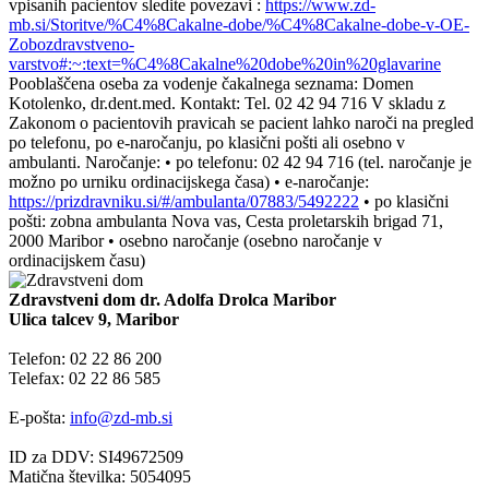
vpisanih pacientov sledite povezavi :
https://www.zd-
mb.si/Storitve/%C4%8Cakalne-dobe/%C4%8Cakalne-dobe-v-OE-
Zobozdravstveno-
varstvo#:~:text=%C4%8Cakalne%20dobe%20in%20glavarine
Pooblaščena oseba za vodenje čakalnega seznama: Domen
Kotolenko, dr.dent.med. Kontakt: Tel. 02 42 94 716 V skladu z
Zakonom o pacientovih pravicah se pacient lahko naroči na pregled
po telefonu, po e-naročanju, po klasični pošti ali osebno v
ambulanti. Naročanje: • po telefonu: 02 42 94 716 (tel. naročanje je
možno po urniku ordinacijskega časa) • e-naročanje:
https://prizdravniku.si/#/ambulanta/07883/5492222
• po klasični
pošti: zobna ambulanta Nova vas, Cesta proletarskih brigad 71,
2000 Maribor • osebno naročanje (osebno naročanje v
ordinacijskem času)
Zdravstveni dom dr. Adolfa Drolca Maribor
Ulica talcev 9, Maribor
Telefon: 02 22 86 200
Telefax: 02 22 86 585
E-pošta:
info@zd-mb.si
ID za DDV: SI49672509
Matična številka: 5054095