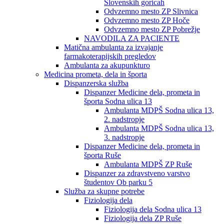
Slovenskih goricah
Odvzemno mesto ZP Slivnica
Odvzemno mesto ZP Hoče
Odvzemno mesto ZP Pobrežje
NAVODILA ZA PACIENTE
Matična ambulanta za izvajanje
farmakoterapijskih pregledov
Ambulanta za akupunkturo
Medicina prometa, dela in športa
Dispanzerska služba
Dispanzer Medicine dela, prometa in
športa Sodna ulica 13
Ambulanta MDPŠ Sodna ulica 13,
2. nadstropje
Ambulanta MDPŠ Sodna ulica 13,
3. nadstropje
Dispanzer Medicine dela, prometa in
športa Ruše
Ambulanta MDPŠ ZP Ruše
Dispanzer za zdravstveno varstvo
študentov Ob parku 5
Služba za skupne potrebe
Fiziologija dela
Fiziologija dela Sodna ulica 13
Fiziologija dela ZP Ruše