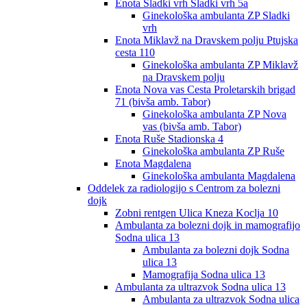
Enota Sladki vrh Sladki vrh 5a
Ginekološka ambulanta ZP Sladki
vrh
Enota Miklavž na Dravskem polju Ptujska
cesta 110
Ginekološka ambulanta ZP Miklavž
na Dravskem polju
Enota Nova vas Cesta Proletarskih brigad
71 (bivša amb. Tabor)
Ginekološka ambulanta ZP Nova
vas (bivša amb. Tabor)
Enota Ruše Stadionska 4
Ginekološka ambulanta ZP Ruše
Enota Magdalena
Ginekološka ambulanta Magdalena
Oddelek za radiologijo s Centrom za bolezni
dojk
Zobni rentgen Ulica Kneza Koclja 10
Ambulanta za bolezni dojk in mamografijo
Sodna ulica 13
Ambulanta za bolezni dojk Sodna
ulica 13
Mamografija Sodna ulica 13
Ambulanta za ultrazvok Sodna ulica 13
Ambulanta za ultrazvok Sodna ulica