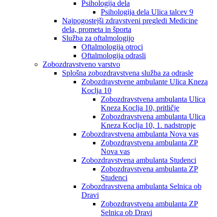
Psihologija dela
Psihologija dela Ulica talcev 9
Najpogostejši zdravstveni pregledi Medicine
dela, prometa in športa
Služba za oftalmologijo
Oftalmologija otroci
Oftalmologija odrasli
Zobozdravstveno varstvo
Splošna zobozdravstvena služba za odrasle
Zobozdravstvene ambulante Ulica Kneza
Koclja 10
Zobozdravstvena ambulanta Ulica
Kneza Koclja 10, pritličje
Zobozdravstvena ambulanta Ulica
Kneza Koclja 10, 1. nadstropje
Zobozdravstvena ambulanta Nova vas
Zobozdravstvena ambulanta ZP
Nova vas
Zobozdravstvena ambulanta Studenci
Zobozdravstvena ambulanta ZP
Studenci
Zobozdravstvena ambulanta Selnica ob
Dravi
Zobozdravstvena ambulanta ZP
Selnica ob Dravi