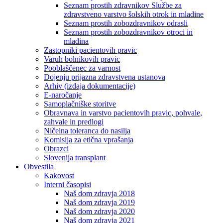
Seznam prostih zdravnikov Službe za
zdravstveno varstvo šolskih otrok in mladine
Seznam prostih zobozdravnikov odrasli
Seznam prostih zobozdravnikov otroci in
mladina
Zastopniki pacientovih pravic
Varuh bolnikovih pravic
Pooblaščenec za varnost
Dojenju prijazna zdravstvena ustanova
Arhiv (izdaja dokumentacije)
E-naročanje
Samoplačniške storitve
Obravnava in varstvo pacientovih pravic, pohvale,
zahvale in predlogi
Ničelna toleranca do nasilja
Komisija za etična vprašanja
Obrazci
Slovenija transplant
Obvestila
Kakovost
Interni časopisi
Naš dom zdravja 2018
Naš dom zdravja 2019
Naš dom zdravja 2020
Naš dom zdravja 2021