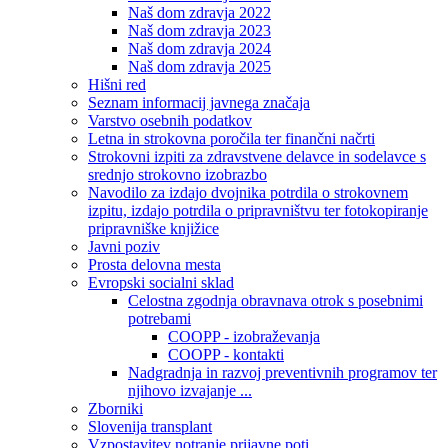
Naš dom zdravja 2022
Naš dom zdravja 2023
Naš dom zdravja 2024
Naš dom zdravja 2025
Hišni red
Seznam informacij javnega značaja
Varstvo osebnih podatkov
Letna in strokovna poročila ter finančni načrti
Strokovni izpiti za zdravstvene delavce in sodelavce s
srednjo strokovno izobrazbo
Navodilo za izdajo dvojnika potrdila o strokovnem
izpitu, izdajo potrdila o pripravništvu ter fotokopiranje
pripravniške knjižice
Javni poziv
Prosta delovna mesta
Evropski socialni sklad
Celostna zgodnja obravnava otrok s posebnimi
potrebami
COOPP - izobraževanja
COOPP - kontakti
Nadgradnja in razvoj preventivnih programov ter
njihovo izvajanje ...
Zborniki
Slovenija transplant
Vzpostavitev notranje prijavne poti