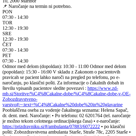
10, 2000 Maribor
📌 Naročanje na termin ni potrebno.
PON
07:30 - 14:30
TOR
12:30 - 19:30
SRE
12:30 - 19:30
ČET
07:30 - 14:30
PET
07:30 - 14:30
Odmor med delom (dopoldan): 10:30 - 11:00 Odmor med delom
(popoldan): 15:30 - 16:00 V skladu z Zakonom o pacientovih
pravicah se pacient lahko naroči na pregled po telefonu, po e-
naročanju, po klasični pošti. Za informacije o čakalnih dobah in
številu vpisanih pacientov sledite povezavi :
https://www.zd-
mb.si/Storitve/%C4%8Cakalne-dobe/%C4%8Cakalne-dobe-v-OE-
Zobozdravstveno-
varstvo#:~:text=%C4%8Cakalne%20dobe%20in%20glavarine
Pooblaščena oseba za vodenje čakalnega seznama: Helena Sapač,
dr. dent. med. Naročanje: • Po telefonu: 02 6201764 (tel. naročanje
je možno tekom celotnega ordinacijskega časa) • e-naročanje:
https://prizdravniku.si/#/ambulanta/07883/6072222
• po klasični
pošti: Zobozdravstvena ambulanta Starše, Straše 78c, 2205 Starše •