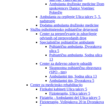
Ambulanta družinske medicine Dom
upokojencev Danice Vogrinec
Pobrežje
Ambulanta za cepljenje Ulica talcev 5, 5.
nadstropje
Dodatna ambulanta družinske medicine
Služba psihohigiensko psihiatrične dejavnosti
Center za preprečevanje in zdravljenje
odvisnih od prepovedanih drog
Specialistične psihiatrične ambulante
Psihiatrična ambulanta, Dvorakova
ulica 5
Psihiatrična ambulanta, Sodna ulica
13
Center za duševno zdravje odraslih
Skupnostna psihiatrična obravnava
(SPO - tim)
Ambulantni tim, Sodna ulica 13
Ambulantni tim, Dvorakova 5
Center za medicinsko rehabilitacijo
Fizikalni kabineti Ulica talcev 5
Fizioterapija, Ulica talcev 5
Fiziatrija - Ambulantni del Ulica talcev 5
Fizioterapija, Vošnjakova 20 in Dvorakova