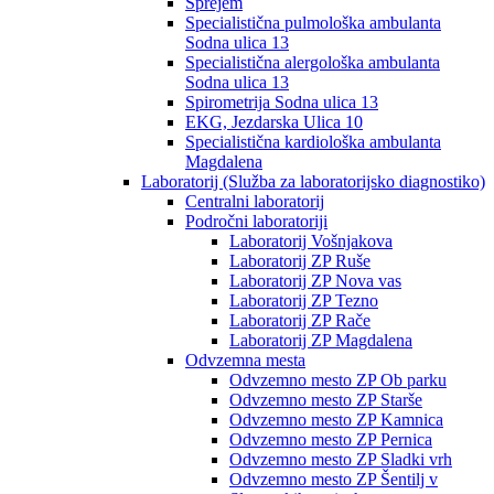
Sprejem
Specialistična pulmološka ambulanta
Sodna ulica 13
Specialistična alergološka ambulanta
Sodna ulica 13
Spirometrija Sodna ulica 13
EKG, Jezdarska Ulica 10
Specialistična kardiološka ambulanta
Magdalena
Laboratorij (Služba za laboratorijsko diagnostiko)
Centralni laboratorij
Področni laboratoriji
Laboratorij Vošnjakova
Laboratorij ZP Ruše
Laboratorij ZP Nova vas
Laboratorij ZP Tezno
Laboratorij ZP Rače
Laboratorij ZP Magdalena
Odvzemna mesta
Odvzemno mesto ZP Ob parku
Odvzemno mesto ZP Starše
Odvzemno mesto ZP Kamnica
Odvzemno mesto ZP Pernica
Odvzemno mesto ZP Sladki vrh
Odvzemno mesto ZP Šentilj v