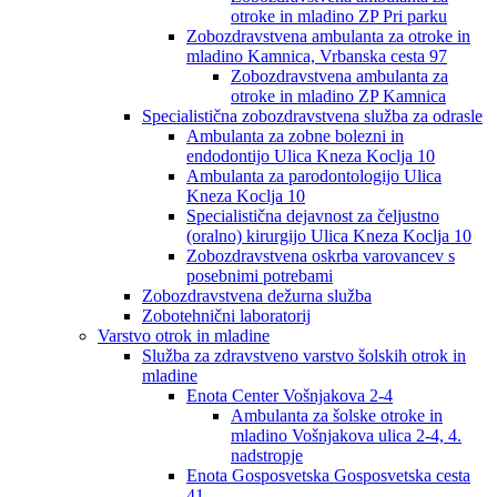
otroke in mladino ZP Pri parku
Zobozdravstvena ambulanta za otroke in
mladino Kamnica, Vrbanska cesta 97
Zobozdravstvena ambulanta za
otroke in mladino ZP Kamnica
Specialistična zobozdravstvena služba za odrasle
Ambulanta za zobne bolezni in
endodontijo Ulica Kneza Koclja 10
Ambulanta za parodontologijo Ulica
Kneza Koclja 10
Specialistična dejavnost za čeljustno
(oralno) kirurgijo Ulica Kneza Koclja 10
Zobozdravstvena oskrba varovancev s
posebnimi potrebami
Zobozdravstvena dežurna služba
Zobotehnični laboratorij
Varstvo otrok in mladine
Služba za zdravstveno varstvo šolskih otrok in
mladine
Enota Center Vošnjakova 2-4
Ambulanta za šolske otroke in
mladino Vošnjakova ulica 2-4, 4.
nadstropje
Enota Gosposvetska Gosposvetska cesta
41