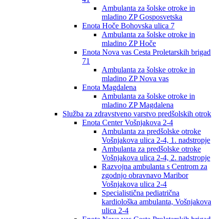
Ambulanta za šolske otroke in
mladino ZP Gosposvetska
Enota Hoče Bohovska ulica 7
Ambulanta za šolske otroke in
mladino ZP Hoče
Enota Nova vas Cesta Proletarskih brigad
71
Ambulanta za šolske otroke in
mladino ZP Nova vas
Enota Magdalena
Ambulanta za šolske otroke in
mladino ZP Magdalena
Služba za zdravstveno varstvo predšolskih otrok
Enota Center Vošnjakova 2-4
Ambulanta za predšolske otroke
Vošnjakova ulica 2-4, 1. nadstropje
Ambulanta za predšolske otroke
Vošnjakova ulica 2-4, 2. nadstropje
Razvojna ambulanta s Centrom za
zgodnjo obravnavo Maribor
Vošnjakova ulica 2-4
Specialistična pediatrična
kardiološka ambulanta, Vošnjakova
ulica 2-4