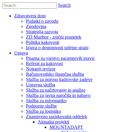
Search
Zdravstveni dom
Podatki o zavodu
Zgodovina
Strategija razvoja
ZD Maribor - zračni posnetek
Politika kakovosti
Izjava o dostopnosti spletne strani
Uprava
Pisarna za varstvo pacientovih pravic
Referat za kakovost
Notranji revizor
Računovodsko finančna služba
Služba za pravno kadrovske zadeve
Upravna služba
Služba za načrtovanje in analize
Služba za javna naročila in nabavo
Služba za informatiko
Podporne službe
Služba za logistiko
Znanstveno raziskovalni oddelek
Aktualni projekti
MOUNTADAPT