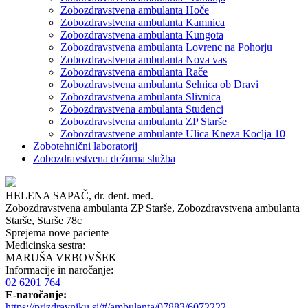
Zobozdravstvena ambulanta Hoče
Zobozdravstvena ambulanta Kamnica
Zobozdravstvena ambulanta Kungota
Zobozdravstvena ambulanta Lovrenc na Pohorju
Zobozdravstvena ambulanta Nova vas
Zobozdravstvena ambulanta Rače
Zobozdravstvena ambulanta Selnica ob Dravi
Zobozdravstvena ambulanta Slivnica
Zobozdravstvena ambulanta Studenci
Zobozdravstvena ambulanta ZP Starše
Zobozdravstvene ambulante Ulica Kneza Koclja 10
Zobotehnični laboratorij
Zobozdravstvena dežurna služba
HELENA SAPAČ, dr. dent. med.
Zobozdravstvena ambulanta ZP Starše,
Zobozdravstvena ambulanta
Starše,
Starše 78c
Sprejema nove paciente
Medicinska sestra:
MARUŠA VRBOVŠEK
Informacije in naročanje:
02 6201 764
E-naročanje:
https://prizdravniku.si/#/ambulanta/07883/6072222