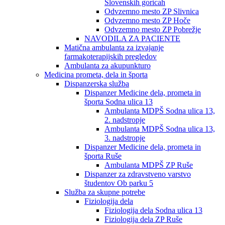
Slovenskih goricah
Odvzemno mesto ZP Slivnica
Odvzemno mesto ZP Hoče
Odvzemno mesto ZP Pobrežje
NAVODILA ZA PACIENTE
Matična ambulanta za izvajanje
farmakoterapijskih pregledov
Ambulanta za akupunkturo
Medicina prometa, dela in športa
Dispanzerska služba
Dispanzer Medicine dela, prometa in
športa Sodna ulica 13
Ambulanta MDPŠ Sodna ulica 13,
2. nadstropje
Ambulanta MDPŠ Sodna ulica 13,
3. nadstropje
Dispanzer Medicine dela, prometa in
športa Ruše
Ambulanta MDPŠ ZP Ruše
Dispanzer za zdravstveno varstvo
študentov Ob parku 5
Služba za skupne potrebe
Fiziologija dela
Fiziologija dela Sodna ulica 13
Fiziologija dela ZP Ruše