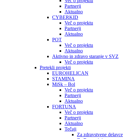
Več o projektu
Partnerji
Aktualno
CYBERKID
Več o projektu
Partnerji
Aktualno
POT
Več o projektu
Aktualno
Aktivno in zdravo staranje v SVZ
Več o projektu
Pretekli projekti
EUROHELICAN
STAMINA
MiSk – Bol
Več o projektu
Partnerji
Aktualno
FORTUNA
Več o projektu
Partnerji
Aktualno
Tečaji
Za zdravstvene delavce