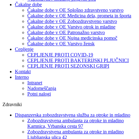
Čakalne dobe
Čakalne dobe v OE Splošno zdravstveno varstvo
Čakalne dobe v OE Medicina dela, prometa in športa
Čakalne dobe v OE Zobozdravstveno varstvo
Čakalne dobe v OE Varstvo otrok in mladine
Čakalne dobe v OE Patronažno varstvo
Čakalne dobe v OE Nujna medicinska pomoč
Čakalne dobe v OE Varstvo žensk
Cepljenje
CEPLJENJE PROTI COVID-19
CEPLJENJE PROTI BAKTERIJSKI PLJUČNICI
CEPLJENJE PROTI SEZONSKI GRIPI
Kontakt
Interno
Intranet
Nadomeščanja
Potni nalogi
Zdravniki
Dispanzerska zobozdravstvena služba za otroke in mladino
Zobozdravstvena ambulanta za otroke in mladino
Kamnica, Vrbanska cesta 97
Zobozdravstvena ambulanta za otroke in mladino
Ljubljanska ulica 42