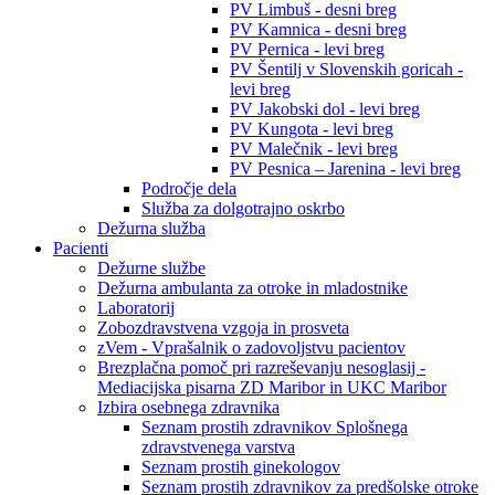
PV Limbuš - desni breg
PV Kamnica - desni breg
PV Pernica - levi breg
PV Šentilj v Slovenskih goricah -
levi breg
PV Jakobski dol - levi breg
PV Kungota - levi breg
PV Malečnik - levi breg
PV Pesnica – Jarenina - levi breg
Področje dela
Služba za dolgotrajno oskrbo
Dežurna služba
Pacienti
Dežurne službe
Dežurna ambulanta za otroke in mladostnike
Laboratorij
Zobozdravstvena vzgoja in prosveta
zVem - Vprašalnik o zadovoljstvu pacientov
Brezplačna pomoč pri razreševanju nesoglasij -
Mediacijska pisarna ZD Maribor in UKC Maribor
Izbira osebnega zdravnika
Seznam prostih zdravnikov Splošnega
zdravstvenega varstva
Seznam prostih ginekologov
Seznam prostih zdravnikov za predšolske otroke