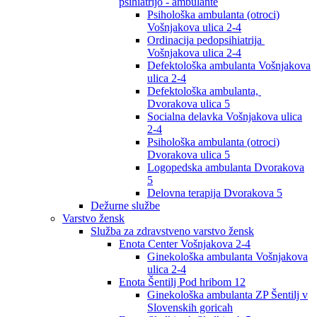
psihiatrijo - ambulante
Psihološka ambulanta (otroci)
Vošnjakova ulica 2-4
Ordinacija pedopsihiatrija
Vošnjakova ulica 2-4
Defektološka ambulanta Vošnjakova
ulica 2-4
Defektološka ambulanta,
Dvorakova ulica 5
Socialna delavka Vošnjakova ulica
2-4
Psihološka ambulanta (otroci)
Dvorakova ulica 5
Logopedska ambulanta Dvorakova
5
Delovna terapija Dvorakova 5
Dežurne službe
Varstvo žensk
Služba za zdravstveno varstvo žensk
Enota Center Vošnjakova 2-4
Ginekološka ambulanta Vošnjakova
ulica 2-4
Enota Šentilj Pod hribom 12
Ginekološka ambulanta ZP Šentilj v
Slovenskih goricah