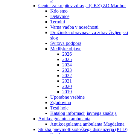
5
Center za krepitev zdravja (CKZ) ZD Maribor
Kdo smo
Delavnice
Termini
Varna vadba v nosečnosti
Družinska obravnava za zdrav življenjski
slog
Svitova podpora
Medijske objave
2026
2025
2024
2023
2022
2021
2020
2019
Uporabne vsebine
Zgodovina
Testi hoje
Katalog informacij javnega značaja
Antikoagulantna ambulanta
Antikoagulantna ambulanta Magdalena
Služba pnevmoftiziološkega dispanzerja (PTD)