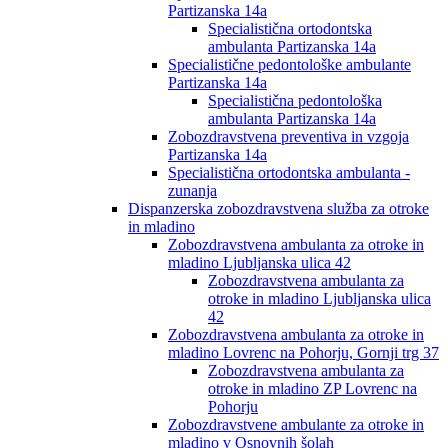
Partizanska 14a
Specialistična ortodontska
ambulanta Partizanska 14a
Specialistične pedontološke ambulante
Partizanska 14a
Specialistična pedontološka
ambulanta Partizanska 14a
Zobozdravstvena preventiva in vzgoja
Partizanska 14a
Specialistična ortodontska ambulanta -
zunanja
Dispanzerska zobozdravstvena služba za otroke
in mladino
Zobozdravstvena ambulanta za otroke in
mladino Ljubljanska ulica 42
Zobozdravstvena ambulanta za
otroke in mladino Ljubljanska ulica
42
Zobozdravstvena ambulanta za otroke in
mladino Lovrenc na Pohorju, Gornji trg 37
Zobozdravstvena ambulanta za
otroke in mladino ZP Lovrenc na
Pohorju
Zobozdravstvene ambulante za otroke in
mladino v Osnovnih šolah