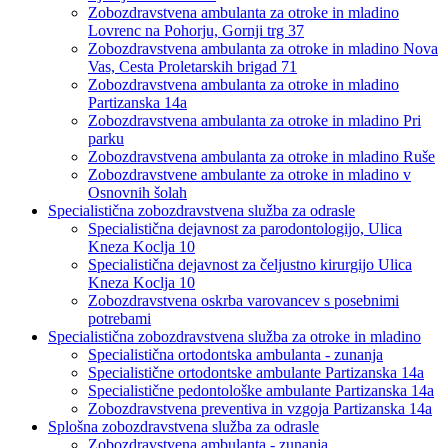
Zobozdravstvena ambulanta za otroke in mladino
Lovrenc na Pohorju, Gornji trg 37
Zobozdravstvena ambulanta za otroke in mladino Nova
Vas, Cesta Proletarskih brigad 71
Zobozdravstvena ambulanta za otroke in mladino
Partizanska 14a
Zobozdravstvena ambulanta za otroke in mladino Pri
parku
Zobozdravstvena ambulanta za otroke in mladino Ruše
Zobozdravstvene ambulante za otroke in mladino v
Osnovnih šolah
Specialistična zobozdravstvena služba za odrasle
Specialistična dejavnost za parodontologijo, Ulica
Kneza Koclja 10
Specialistična dejavnost za čeljustno kirurgijo Ulica
Kneza Koclja 10
Zobozdravstvena oskrba varovancev s posebnimi
potrebami
Specialistična zobozdravstvena služba za otroke in mladino
Specialistična ortodontska ambulanta - zunanja
Specialistične ortodontske ambulante Partizanska 14a
Specialistične pedontološke ambulante Partizanska 14a
Zobozdravstvena preventiva in vzgoja Partizanska 14a
Splošna zobozdravstvena služba za odrasle
Zobozdravstvena ambulanta - zunanja