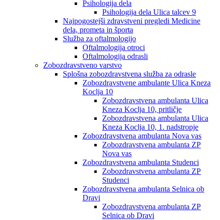
Psihologija dela
Psihologija dela Ulica talcev 9
Najpogostejši zdravstveni pregledi Medicine
dela, prometa in športa
Služba za oftalmologijo
Oftalmologija otroci
Oftalmologija odrasli
Zobozdravstveno varstvo
Splošna zobozdravstvena služba za odrasle
Zobozdravstvene ambulante Ulica Kneza
Koclja 10
Zobozdravstvena ambulanta Ulica
Kneza Koclja 10, pritličje
Zobozdravstvena ambulanta Ulica
Kneza Koclja 10, 1. nadstropje
Zobozdravstvena ambulanta Nova vas
Zobozdravstvena ambulanta ZP
Nova vas
Zobozdravstvena ambulanta Studenci
Zobozdravstvena ambulanta ZP
Studenci
Zobozdravstvena ambulanta Selnica ob
Dravi
Zobozdravstvena ambulanta ZP
Selnica ob Dravi