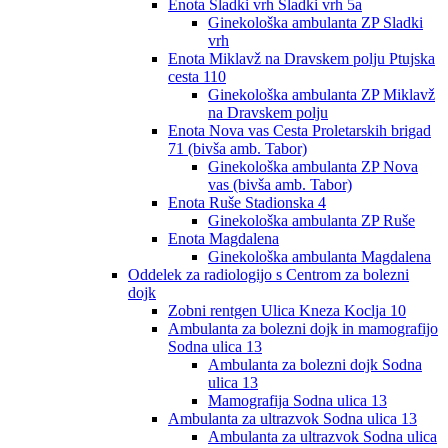
Enota Sladki vrh Sladki vrh 5a
Ginekološka ambulanta ZP Sladki
vrh
Enota Miklavž na Dravskem polju Ptujska
cesta 110
Ginekološka ambulanta ZP Miklavž
na Dravskem polju
Enota Nova vas Cesta Proletarskih brigad
71 (bivša amb. Tabor)
Ginekološka ambulanta ZP Nova
vas (bivša amb. Tabor)
Enota Ruše Stadionska 4
Ginekološka ambulanta ZP Ruše
Enota Magdalena
Ginekološka ambulanta Magdalena
Oddelek za radiologijo s Centrom za bolezni
dojk
Zobni rentgen Ulica Kneza Koclja 10
Ambulanta za bolezni dojk in mamografijo
Sodna ulica 13
Ambulanta za bolezni dojk Sodna
ulica 13
Mamografija Sodna ulica 13
Ambulanta za ultrazvok Sodna ulica 13
Ambulanta za ultrazvok Sodna ulica