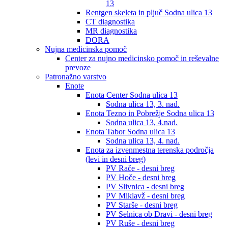
13
Rentgen skeleta in pljuč Sodna ulica 13
CT diagnostika
MR diagnostika
DORA
Nujna medicinska pomoč
Center za nujno medicinsko pomoč in reševalne
prevoze
Patronažno varstvo
Enote
Enota Center Sodna ulica 13
Sodna ulica 13, 3. nad.
Enota Tezno in Pobrežje Sodna ulica 13
Sodna ulica 13, 4.nad.
Enota Tabor Sodna ulica 13
Sodna ulica 13, 4. nad.
Enota za izvenmestna terenska področja
(levi in desni breg)
PV Rače - desni breg
PV Hoče - desni breg
PV Slivnica - desni breg
PV Miklavž - desni breg
PV Starše - desni breg
PV Selnica ob Dravi - desni breg
PV Ruše - desni breg