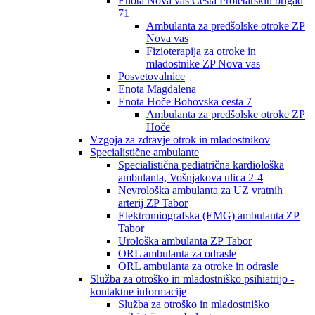
Enota Nova vas Cesta Proletarskih brigad
71
Ambulanta za predšolske otroke ZP
Nova vas
Fizioterapija za otroke in
mladostnike ZP Nova vas
Posvetovalnice
Enota Magdalena
Enota Hoče Bohovska cesta 7
Ambulanta za predšolske otroke ZP
Hoče
Vzgoja za zdravje otrok in mladostnikov
Specialistične ambulante
Specialistična pediatrična kardiološka
ambulanta, Vošnjakova ulica 2-4
Nevrološka ambulanta za UZ vratnih
arterij ZP Tabor
Elektromiografska (EMG) ambulanta ZP
Tabor
Urološka ambulanta ZP Tabor
ORL ambulanta za odrasle
ORL ambulanta za otroke in odrasle
Služba za otroško in mladostniško psihiatrijo -
kontaktne informacije
Služba za otroško in mladostniško