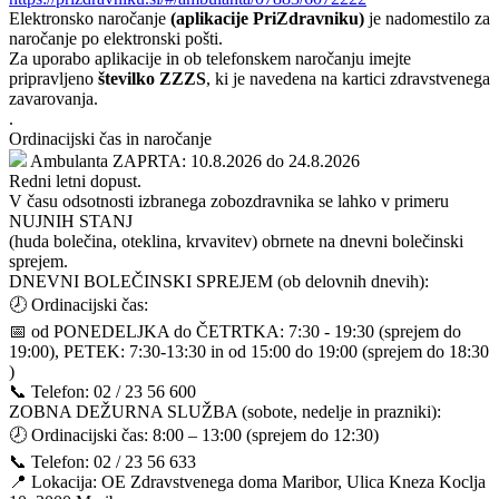
Elektronsko naročanje
(aplikacije PriZdravniku)
je nadomestilo za
naročanje po elektronski pošti.
Za uporabo aplikacije in ob telefonskem naročanju imejte
pripravljeno
številko ZZZS
, ki je navedena na kartici zdravstvenega
zavarovanja.
.
Ordinacijski čas in naročanje
Ambulanta ZAPRTA: 10.8.2026
do 24.8.2026
Redni letni dopust.
V času odsotnosti izbranega zobozdravnika se lahko v primeru
NUJNIH STANJ
(huda bolečina, oteklina, krvavitev) obrnete na dnevni bolečinski
sprejem.
DNEVNI BOLEČINSKI SPREJEM (ob delovnih dnevih):
🕗 Ordinacijski čas:
📅 od PONEDELJKA do ČETRTKA: 7:30 - 19:30 (sprejem do
19:00), PETEK: 7:30-13:30 in od 15:00 do 19:00 (sprejem do 18:30
)
📞 Telefon: 02 / 23 56 600
ZOBNA DEŽURNA SLUŽBA (sobote, nedelje in prazniki):
🕗 Ordinacijski čas: 8:00 – 13:00 (sprejem do 12:30)
📞 Telefon: 02 / 23 56 633
📍 Lokacija: OE Zdravstvenega doma Maribor, Ulica Kneza Koclja