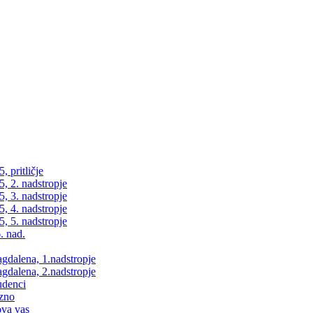
 pritličje
, 2. nadstropje
, 3. nadstropje
, 4. nadstropje
, 5. nadstropje
. nad.
dalena, 1.nadstropje
dalena, 2.nadstropje
udenci
zno
va vas