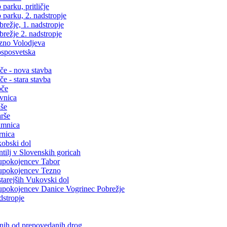
arku, pritličje
parku, 2. nadstropje
ežje, 1. nadstropje
režje 2. nadstropje
zno Volodjeva
sposvetska
e - nova stavba
 - stara stavba
oče
vnica
še
rše
amnica
rnica
obski dol
ilj v Slovenskih goricah
upokojencev Tabor
upokojencev Tezno
arejših Vukovski dol
pokojencev Danice Vogrinec Pobrežje
dstropje
snih od prepovedanih drog