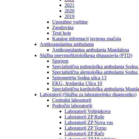
2021
2020
2019
Uporabne vsebine
Zgodovina
Testi hoje
Katalog informacij javnega značaja
Antikoagulantna ambulanta
Antikoagulantna ambulanta Magdalena
Služba pnevmoftiziološkega dispanzerja (PTD)
Sprejem
Specialistična pulmološka ambulanta Sodna 
Specialistična alergološka ambulanta Sodna 
Spirometrija Sodna ulica 13
EKG, Jezdarska Ulica 10
Specialistična kardiološka ambulanta Magda
Laboratorij (Služba za laboratorijsko diagnostiko)
Centralni laboratorij
Področni laboratoriji
Laboratorij Vošnjakova
Laboratorij ZP Ruše
Laboratorij ZP Nova vas
Laboratorij ZP Tezno
Laboratorij ZP Rače