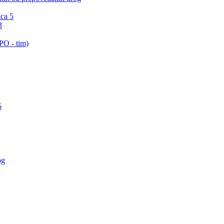
ica 5
3
PO - tim)
5
og