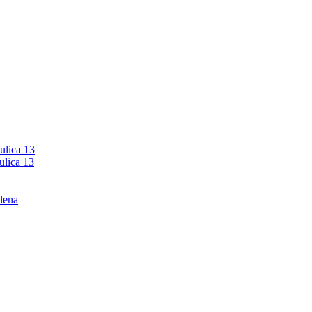
ulica 13
ulica 13
lena