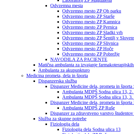
Laboratorij ZP Magdalena
Odvzemna mesta
Odvzemno mesto ZP Ob parku
Odvzemno mesto ZP Starše
Odvzemno mesto ZP Kamnica
Odvzemno mesto ZP Pernica
Odvzemno mesto ZP Sladki vrh
Odvzemno mesto ZP Šentilj v Slovens
Odvzemno mesto ZP Slivnica
Odvzemno mesto ZP Hoče
Odvzemno mesto ZP Pobrežje
NAVODILA ZA PACIENTE
Matična ambulanta za izvajanje farmakoterapijski
Ambulanta za akupunkturo
Medicina prometa, dela in športa
Dispanzerska služba
Dispanzer Medicine dela, prometa in športa
Ambulanta MDPŠ Sodna ulica 13, 2. 
Ambulanta MDPŠ Sodna ulica 13, 3. 
Dispanzer Medicine dela, prometa in športa
Ambulanta MDPŠ ZP Ruše
Dispanzer za zdravstveno varstvo študentov
Služba za skupne potrebe
Fiziologija dela
Fiziologija dela Sodna ulica 13