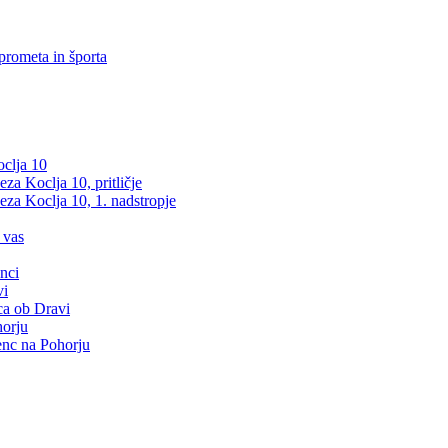
prometa in športa
clja 10
a Koclja 10, pritličje
za Koclja 10, 1. nadstropje
 vas
nci
vi
ca ob Dravi
orju
nc na Pohorju