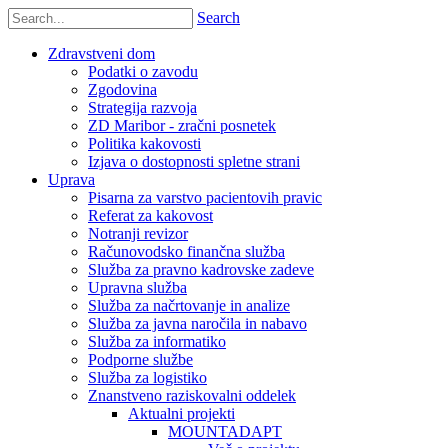
Search
Zdravstveni dom
Podatki o zavodu
Zgodovina
Strategija razvoja
ZD Maribor - zračni posnetek
Politika kakovosti
Izjava o dostopnosti spletne strani
Uprava
Pisarna za varstvo pacientovih pravic
Referat za kakovost
Notranji revizor
Računovodsko finančna služba
Služba za pravno kadrovske zadeve
Upravna služba
Služba za načrtovanje in analize
Služba za javna naročila in nabavo
Služba za informatiko
Podporne službe
Služba za logistiko
Znanstveno raziskovalni oddelek
Aktualni projekti
MOUNTADAPT