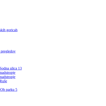
kih goricah
h pregledov
 Sodna ulica 13
nadstropje
nadstropje
 Ruše
 Ob parku 5