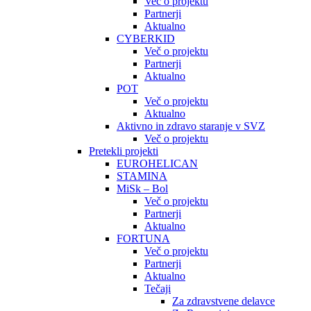
Več o projektu
Partnerji
Aktualno
CYBERKID
Več o projektu
Partnerji
Aktualno
POT
Več o projektu
Aktualno
Aktivno in zdravo staranje v SVZ
Več o projektu
Pretekli projekti
EUROHELICAN
STAMINA
MiSk – Bol
Več o projektu
Partnerji
Aktualno
FORTUNA
Več o projektu
Partnerji
Aktualno
Tečaji
Za zdravstvene delavce