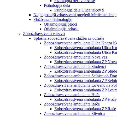
Fiziologija dela ZP Ruše
Psihologija dela
Psihologija dela Ulica talcev 9
Najpogostejši zdravstveni pregledi Medicine dela, 
Služba za oftalmologijo
Oftalmologija otroci
Oftalmologija odrasli
Zobozdravstveno varstvo
Splošna zobozdravstvena služba za odrasle
Zobozdravstvene ambulante Ulica Kneza Ko
Zobozdravstvena ambulanta Ulica Knez
Zobozdravstvena ambulanta Ulica Kne
Zobozdravstvena ambulanta Nova vas
Zobozdravstvena ambulanta ZP Nova
Zobozdravstvena ambulanta Studenci
Zobozdravstvena ambulanta ZP Stude
Zobozdravstvena ambulanta Selnica ob Dra
Zobozdravstvena ambulanta ZP Selni
Zobozdravstvena ambulanta Lovrenc na Poh
Zobozdravstvena ambulanta ZP Lovre
Zobozdravstvena ambulanta Hoče
Zobozdravstvena ambulanta ZP Hoče
Zobozdravstvena ambulanta Rače
Zobozdravstvena ambulanta ZP Rače
Zobozdravstvena ambulanta Slivnica