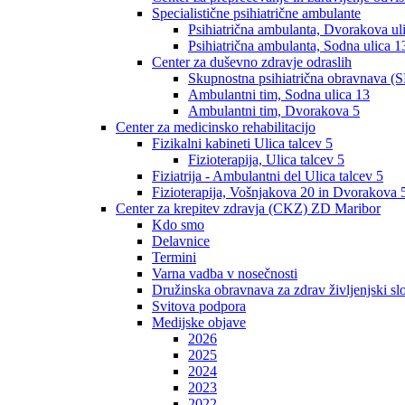
Specialistične psihiatrične ambulante
Psihiatrična ambulanta, Dvorakova ul
Psihiatrična ambulanta, Sodna ulica 1
Center za duševno zdravje odraslih
Skupnostna psihiatrična obravnava (S
Ambulantni tim, Sodna ulica 13
Ambulantni tim, Dvorakova 5
Center za medicinsko rehabilitacijo
Fizikalni kabineti Ulica talcev 5
Fizioterapija, Ulica talcev 5
Fiziatrija - Ambulantni del Ulica talcev 5
Fizioterapija, Vošnjakova 20 in Dvorakova 
Center za krepitev zdravja (CKZ) ZD Maribor
Kdo smo
Delavnice
Termini
Varna vadba v nosečnosti
Družinska obravnava za zdrav življenjski sl
Svitova podpora
Medijske objave
2026
2025
2024
2023
2022