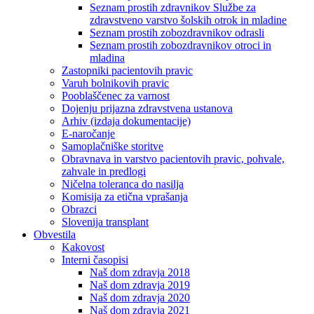
Seznam prostih zdravnikov Službe za
zdravstveno varstvo šolskih otrok in mladine
Seznam prostih zobozdravnikov odrasli
Seznam prostih zobozdravnikov otroci in
mladina
Zastopniki pacientovih pravic
Varuh bolnikovih pravic
Pooblaščenec za varnost
Dojenju prijazna zdravstvena ustanova
Arhiv (izdaja dokumentacije)
E-naročanje
Samoplačniške storitve
Obravnava in varstvo pacientovih pravic, pohvale,
zahvale in predlogi
Ničelna toleranca do nasilja
Komisija za etična vprašanja
Obrazci
Slovenija transplant
Obvestila
Kakovost
Interni časopisi
Naš dom zdravja 2018
Naš dom zdravja 2019
Naš dom zdravja 2020
Naš dom zdravja 2021