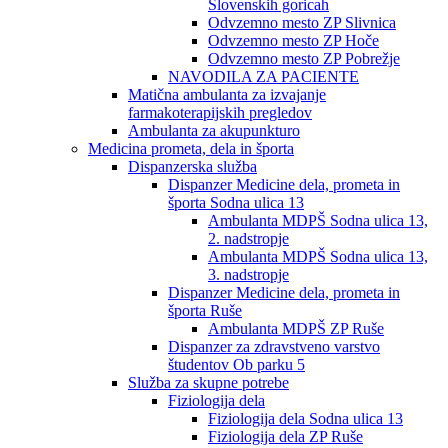
Slovenskih goricah
Odvzemno mesto ZP Slivnica
Odvzemno mesto ZP Hoče
Odvzemno mesto ZP Pobrežje
NAVODILA ZA PACIENTE
Matična ambulanta za izvajanje
farmakoterapijskih pregledov
Ambulanta za akupunkturo
Medicina prometa, dela in športa
Dispanzerska služba
Dispanzer Medicine dela, prometa in
športa Sodna ulica 13
Ambulanta MDPŠ Sodna ulica 13,
2. nadstropje
Ambulanta MDPŠ Sodna ulica 13,
3. nadstropje
Dispanzer Medicine dela, prometa in
športa Ruše
Ambulanta MDPŠ ZP Ruše
Dispanzer za zdravstveno varstvo
študentov Ob parku 5
Služba za skupne potrebe
Fiziologija dela
Fiziologija dela Sodna ulica 13
Fiziologija dela ZP Ruše