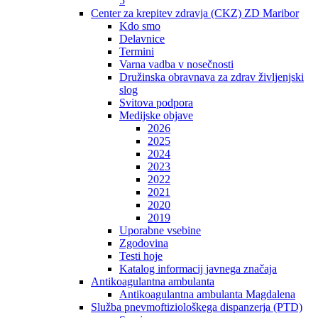
5
Center za krepitev zdravja (CKZ) ZD Maribor
Kdo smo
Delavnice
Termini
Varna vadba v nosečnosti
Družinska obravnava za zdrav življenjski
slog
Svitova podpora
Medijske objave
2026
2025
2024
2023
2022
2021
2020
2019
Uporabne vsebine
Zgodovina
Testi hoje
Katalog informacij javnega značaja
Antikoagulantna ambulanta
Antikoagulantna ambulanta Magdalena
Služba pnevmoftiziološkega dispanzerja (PTD)