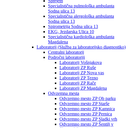
Sprejem
Specialistična pulmološka ambulanta
Sodna ulica 13
Specialistična alergološka ambulanta
Sodna ulica 13
Spirometrija Sodna ulica 13
EKG, Jezdarska Ulica 10
Specialistična kardiološka ambulanta
Magdalena
Laboratorij (Služba za laboratorijsko diagnostiko)
Centralni laboratorij
Področni laboratoriji
Laboratorij Vošnjakova
Laboratorij ZP Ruše
Laboratorij ZP Nova vas
Laboratorij ZP Tezno
Laboratorij ZP Rače
Laboratorij ZP Magdalena
Odvzemna mesta
Odvzemno mesto ZP Ob parku
Odvzemno mesto ZP Starše
Odvzemno mesto ZP Kamnica
Odvzemno mesto ZP Pernica
Odvzemno mesto ZP Sladki vrh
Odvzemno mesto ZP Šentilj v