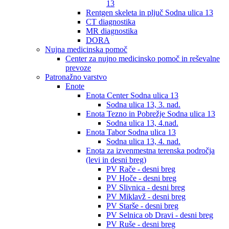
13
Rentgen skeleta in pljuč Sodna ulica 13
CT diagnostika
MR diagnostika
DORA
Nujna medicinska pomoč
Center za nujno medicinsko pomoč in reševalne
prevoze
Patronažno varstvo
Enote
Enota Center Sodna ulica 13
Sodna ulica 13, 3. nad.
Enota Tezno in Pobrežje Sodna ulica 13
Sodna ulica 13, 4.nad.
Enota Tabor Sodna ulica 13
Sodna ulica 13, 4. nad.
Enota za izvenmestna terenska področja
(levi in desni breg)
PV Rače - desni breg
PV Hoče - desni breg
PV Slivnica - desni breg
PV Miklavž - desni breg
PV Starše - desni breg
PV Selnica ob Dravi - desni breg
PV Ruše - desni breg