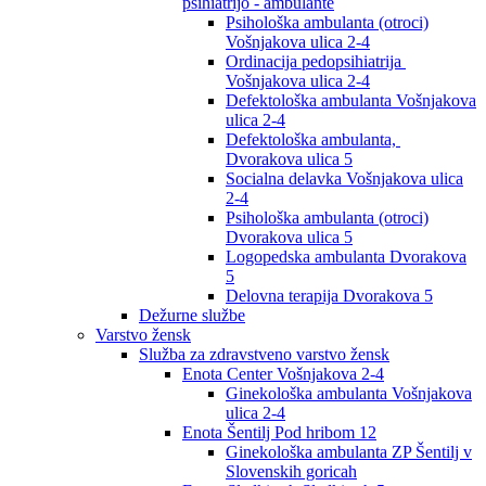
psihiatrijo - ambulante
Psihološka ambulanta (otroci)
Vošnjakova ulica 2-4
Ordinacija pedopsihiatrija
Vošnjakova ulica 2-4
Defektološka ambulanta Vošnjakova
ulica 2-4
Defektološka ambulanta,
Dvorakova ulica 5
Socialna delavka Vošnjakova ulica
2-4
Psihološka ambulanta (otroci)
Dvorakova ulica 5
Logopedska ambulanta Dvorakova
5
Delovna terapija Dvorakova 5
Dežurne službe
Varstvo žensk
Služba za zdravstveno varstvo žensk
Enota Center Vošnjakova 2-4
Ginekološka ambulanta Vošnjakova
ulica 2-4
Enota Šentilj Pod hribom 12
Ginekološka ambulanta ZP Šentilj v
Slovenskih goricah