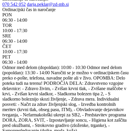
070 542 052
darja.peklar@zd-mb.si
Ordinacijski čas in naročanje
PON
06:30 - 14:00
TOR
10:00 - 17:30
SRE
06:30 - 14:00
ČET
10:00 - 17:30
PET
06:30 - 14:00
Odmor med delom (dopoldan): 10:00 - 10:30 Odmor med delom
(popoldan): 13:30 - 14:00 Naročiti se je možno v ordinacijskem času
preko e-pošte, telefona, navadne pošte ali v živo. OPOMBA: Delo
poteka tudi na terenu! PODROČJA DELA: Zdravstveno vzgojne
delavnice: - Zdravo živim, - Zvišan krvni tlak, - Zvišane maščobe v
krvi, - Zvišan krvni sladkor, - Sladkorna bolezen tipa 2, - S
sladkorno boleznijo skozi življenje, - Zdrava mera. Individualni
posveti: - Načrt za zdrav življenjski slog, - Izvedba kontrolnih
meritev (krvni tlak, obseg pasu, ITM), - Obvladovanje dejavnikov
tveganja, - Nefarmakološki ukrepi za SB2, - Predstavitev programa
DORA, ZORA, SVIT, - Izpostavljanje soncu, - Higiena kot zaščita
pred okužbami, - Strokovno gradivo (zloženke, trganke), -
Samopregledovanje (dojke, moda, koža).