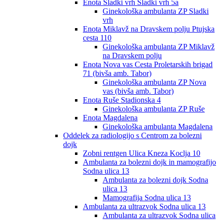
Enota Sladki vrh Sladki vrh 5a
Ginekološka ambulanta ZP Sladki
vrh
Enota Miklavž na Dravskem polju Ptujska
cesta 110
Ginekološka ambulanta ZP Miklavž
na Dravskem polju
Enota Nova vas Cesta Proletarskih brigad
71 (bivša amb. Tabor)
Ginekološka ambulanta ZP Nova
vas (bivša amb. Tabor)
Enota Ruše Stadionska 4
Ginekološka ambulanta ZP Ruše
Enota Magdalena
Ginekološka ambulanta Magdalena
Oddelek za radiologijo s Centrom za bolezni
dojk
Zobni rentgen Ulica Kneza Koclja 10
Ambulanta za bolezni dojk in mamografijo
Sodna ulica 13
Ambulanta za bolezni dojk Sodna
ulica 13
Mamografija Sodna ulica 13
Ambulanta za ultrazvok Sodna ulica 13
Ambulanta za ultrazvok Sodna ulica