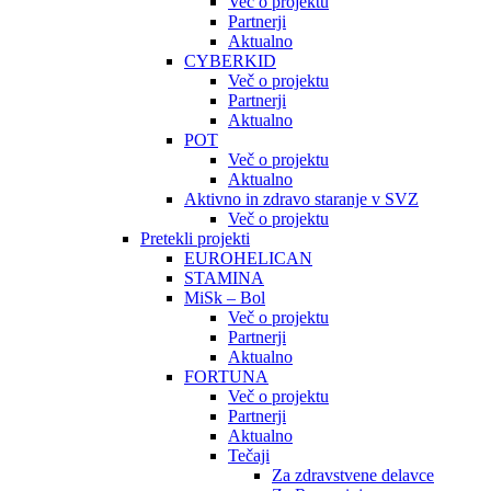
Več o projektu
Partnerji
Aktualno
CYBERKID
Več o projektu
Partnerji
Aktualno
POT
Več o projektu
Aktualno
Aktivno in zdravo staranje v SVZ
Več o projektu
Pretekli projekti
EUROHELICAN
STAMINA
MiSk – Bol
Več o projektu
Partnerji
Aktualno
FORTUNA
Več o projektu
Partnerji
Aktualno
Tečaji
Za zdravstvene delavce