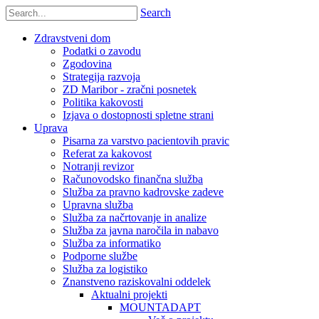
Search
Zdravstveni dom
Podatki o zavodu
Zgodovina
Strategija razvoja
ZD Maribor - zračni posnetek
Politika kakovosti
Izjava o dostopnosti spletne strani
Uprava
Pisarna za varstvo pacientovih pravic
Referat za kakovost
Notranji revizor
Računovodsko finančna služba
Služba za pravno kadrovske zadeve
Upravna služba
Služba za načrtovanje in analize
Služba za javna naročila in nabavo
Služba za informatiko
Podporne službe
Služba za logistiko
Znanstveno raziskovalni oddelek
Aktualni projekti
MOUNTADAPT