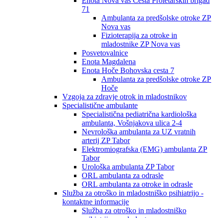
Enota Nova vas Cesta Proletarskih brigad
71
Ambulanta za predšolske otroke ZP
Nova vas
Fizioterapija za otroke in
mladostnike ZP Nova vas
Posvetovalnice
Enota Magdalena
Enota Hoče Bohovska cesta 7
Ambulanta za predšolske otroke ZP
Hoče
Vzgoja za zdravje otrok in mladostnikov
Specialistične ambulante
Specialistična pediatrična kardiološka
ambulanta, Vošnjakova ulica 2-4
Nevrološka ambulanta za UZ vratnih
arterij ZP Tabor
Elektromiografska (EMG) ambulanta ZP
Tabor
Urološka ambulanta ZP Tabor
ORL ambulanta za odrasle
ORL ambulanta za otroke in odrasle
Služba za otroško in mladostniško psihiatrijo -
kontaktne informacije
Služba za otroško in mladostniško