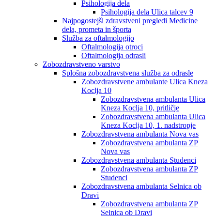
Psihologija dela
Psihologija dela Ulica talcev 9
Najpogostejši zdravstveni pregledi Medicine
dela, prometa in športa
Služba za oftalmologijo
Oftalmologija otroci
Oftalmologija odrasli
Zobozdravstveno varstvo
Splošna zobozdravstvena služba za odrasle
Zobozdravstvene ambulante Ulica Kneza
Koclja 10
Zobozdravstvena ambulanta Ulica
Kneza Koclja 10, pritličje
Zobozdravstvena ambulanta Ulica
Kneza Koclja 10, 1. nadstropje
Zobozdravstvena ambulanta Nova vas
Zobozdravstvena ambulanta ZP
Nova vas
Zobozdravstvena ambulanta Studenci
Zobozdravstvena ambulanta ZP
Studenci
Zobozdravstvena ambulanta Selnica ob
Dravi
Zobozdravstvena ambulanta ZP
Selnica ob Dravi