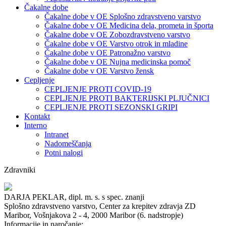
Čakalne dobe
Čakalne dobe v OE Splošno zdravstveno varstvo
Čakalne dobe v OE Medicina dela, prometa in športa
Čakalne dobe v OE Zobozdravstveno varstvo
Čakalne dobe v OE Varstvo otrok in mladine
Čakalne dobe v OE Patronažno varstvo
Čakalne dobe v OE Nujna medicinska pomoč
Čakalne dobe v OE Varstvo žensk
Cepljenje
CEPLJENJE PROTI COVID-19
CEPLJENJE PROTI BAKTERIJSKI PLJUČNICI
CEPLJENJE PROTI SEZONSKI GRIPI
Kontakt
Interno
Intranet
Nadomeščanja
Potni nalogi
Zdravniki
DARJA PEKLAR, dipl. m. s. s spec. znanji
Splošno zdravstveno varstvo,
Center za krepitev zdravja ZD
Maribor,
Vošnjakova 2 - 4, 2000 Maribor (6. nadstropje)
Informacije in naročanje: