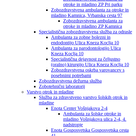
otroke in mladino ZP Pri parku
Zobozdravstvena ambulanta za otroke in
mladino Kamnica, Vrbanska cesta 97
Zobozdravstvena ambulanta za
otroke in mladino ZP Kamnica
Specialistična zobozdravstvena služba za odrasle
Ambulanta za zobne bolezni in
endodontijo Ulica Kneza Koclja 10
Ambulanta za parodontologijo Ulica
Kneza Koclja 10
Specialistična dejavnost za čeljustno
(oralno) kirurgijo Ulica Kneza Koclja 10
Zobozdravstvena oskrba varovancev s
posebnimi potrebami
Zobozdravstvena dežurna služba
Zobotehnični laboratorij
Varstvo otrok in mladine
Služba za zdravstveno varstvo šolskih otrok in
mladine
Enota Center Vošnjakova 2-4
Ambulanta za šolske otroke in
mladino Vošnjakova ulica 2-4, 4.
nadstropje
Enota Gosposvetska Gosposvetska cesta
41