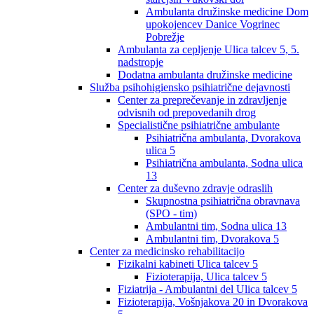
Ambulanta družinske medicine Dom
upokojencev Danice Vogrinec
Pobrežje
Ambulanta za cepljenje Ulica talcev 5, 5.
nadstropje
Dodatna ambulanta družinske medicine
Služba psihohigiensko psihiatrične dejavnosti
Center za preprečevanje in zdravljenje
odvisnih od prepovedanih drog
Specialistične psihiatrične ambulante
Psihiatrična ambulanta, Dvorakova
ulica 5
Psihiatrična ambulanta, Sodna ulica
13
Center za duševno zdravje odraslih
Skupnostna psihiatrična obravnava
(SPO - tim)
Ambulantni tim, Sodna ulica 13
Ambulantni tim, Dvorakova 5
Center za medicinsko rehabilitacijo
Fizikalni kabineti Ulica talcev 5
Fizioterapija, Ulica talcev 5
Fiziatrija - Ambulantni del Ulica talcev 5
Fizioterapija, Vošnjakova 20 in Dvorakova