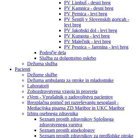
PV Limbuš - desni breg
PV Kamnica - desni breg
PV Pernica - levi breg
PV Šentilj v Slovenskih goricah -
levi breg
PV Jakobski dol - levi breg
PV Kungota - levi breg
PV Malečnik - levi breg
PV Pesnica – Jarenina - levi breg
Področje dela
Služba za dolgotrajno oskrbo
Dežurna služba
Pacienti
Dežurne službe
Dežurna ambulanta za otroke in mladostnike
Laboratorij
Zobozdravstvena vzgoja in prosveta
zVem - Vprašalnik o zadovoljstvu pacientov
Brezplačna pomoč pri razreševanju nesoglasij -
Mediacijska pisarna ZD Maribor in UKC Maribor
Izbira osebnega zdravnika
Seznam prostih zdravnikov Splošnega
zdravstvenega varstva
Seznam prostih ginekologov
Seznam prostih zdravnikov za predšolske otroke