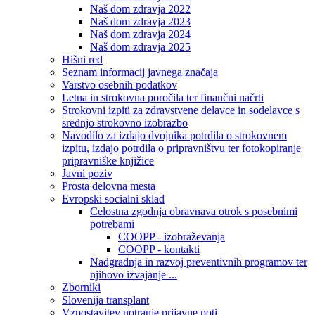
Naš dom zdravja 2022
Naš dom zdravja 2023
Naš dom zdravja 2024
Naš dom zdravja 2025
Hišni red
Seznam informacij javnega značaja
Varstvo osebnih podatkov
Letna in strokovna poročila ter finančni načrti
Strokovni izpiti za zdravstvene delavce in sodelavce s
srednjo strokovno izobrazbo
Navodilo za izdajo dvojnika potrdila o strokovnem
izpitu, izdajo potrdila o pripravništvu ter fotokopiranje
pripravniške knjižice
Javni poziv
Prosta delovna mesta
Evropski socialni sklad
Celostna zgodnja obravnava otrok s posebnimi
potrebami
COOPP - izobraževanja
COOPP - kontakti
Nadgradnja in razvoj preventivnih programov ter
njihovo izvajanje ...
Zborniki
Slovenija transplant
Vzpostavitev notranje prijavne poti