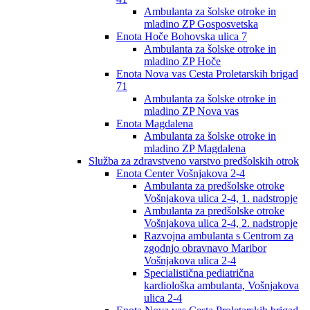
Ambulanta za šolske otroke in
mladino ZP Gosposvetska
Enota Hoče Bohovska ulica 7
Ambulanta za šolske otroke in
mladino ZP Hoče
Enota Nova vas Cesta Proletarskih brigad
71
Ambulanta za šolske otroke in
mladino ZP Nova vas
Enota Magdalena
Ambulanta za šolske otroke in
mladino ZP Magdalena
Služba za zdravstveno varstvo predšolskih otrok
Enota Center Vošnjakova 2-4
Ambulanta za predšolske otroke
Vošnjakova ulica 2-4, 1. nadstropje
Ambulanta za predšolske otroke
Vošnjakova ulica 2-4, 2. nadstropje
Razvojna ambulanta s Centrom za
zgodnjo obravnavo Maribor
Vošnjakova ulica 2-4
Specialistična pediatrična
kardiološka ambulanta, Vošnjakova
ulica 2-4