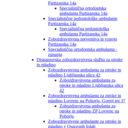
Partizanska 14a
Specialistična ortodontska
ambulanta Partizanska 14a
Specialistične pedontološke ambulante
Partizanska 14a
Specialistična pedontološka
ambulanta Partizanska 14a
Zobozdravstvena preventiva in vzgoja
Partizanska 14a
Specialistična ortodontska ambulanta -
zunanja
Dispanzerska zobozdravstvena služba za otroke
in mladino
Zobozdravstvena ambulanta za otroke in
mladino Ljubljanska ulica 42
Zobozdravstvena ambulanta za
otroke in mladino Ljubljanska ulica
42
Zobozdravstvena ambulanta za otroke in
mladino Lovrenc na Pohorju, Gornji trg 37
Zobozdravstvena ambulanta za
otroke in mladino ZP Lovrenc na
Pohorju
Zobozdravstvene ambulante za otroke in
mladino v Osnovnih šolah