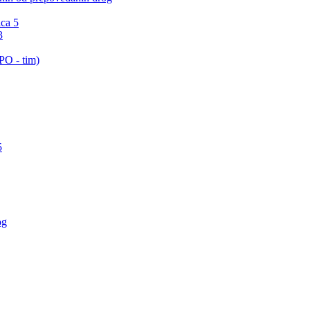
ica 5
3
PO - tim)
5
og