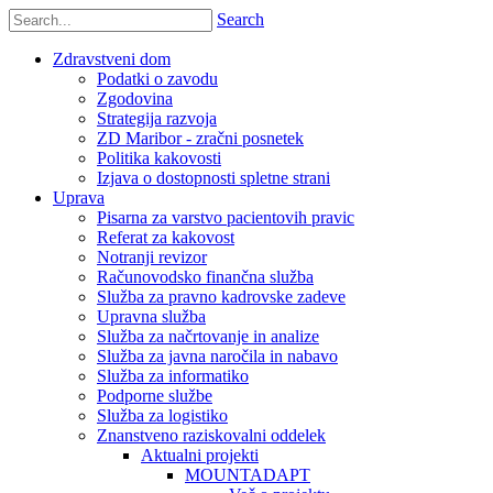
Search
Zdravstveni dom
Podatki o zavodu
Zgodovina
Strategija razvoja
ZD Maribor - zračni posnetek
Politika kakovosti
Izjava o dostopnosti spletne strani
Uprava
Pisarna za varstvo pacientovih pravic
Referat za kakovost
Notranji revizor
Računovodsko finančna služba
Služba za pravno kadrovske zadeve
Upravna služba
Služba za načrtovanje in analize
Služba za javna naročila in nabavo
Služba za informatiko
Podporne službe
Služba za logistiko
Znanstveno raziskovalni oddelek
Aktualni projekti
MOUNTADAPT