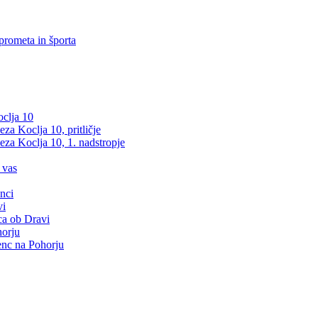
prometa in športa
clja 10
a Koclja 10, pritličje
za Koclja 10, 1. nadstropje
 vas
nci
vi
ca ob Dravi
orju
nc na Pohorju