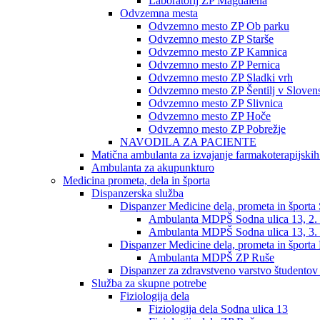
Laboratorij ZP Magdalena
Odvzemna mesta
Odvzemno mesto ZP Ob parku
Odvzemno mesto ZP Starše
Odvzemno mesto ZP Kamnica
Odvzemno mesto ZP Pernica
Odvzemno mesto ZP Sladki vrh
Odvzemno mesto ZP Šentilj v Slovens
Odvzemno mesto ZP Slivnica
Odvzemno mesto ZP Hoče
Odvzemno mesto ZP Pobrežje
NAVODILA ZA PACIENTE
Matična ambulanta za izvajanje farmakoterapijski
Ambulanta za akupunkturo
Medicina prometa, dela in športa
Dispanzerska služba
Dispanzer Medicine dela, prometa in športa
Ambulanta MDPŠ Sodna ulica 13, 2. 
Ambulanta MDPŠ Sodna ulica 13, 3. 
Dispanzer Medicine dela, prometa in športa
Ambulanta MDPŠ ZP Ruše
Dispanzer za zdravstveno varstvo študentov
Služba za skupne potrebe
Fiziologija dela
Fiziologija dela Sodna ulica 13