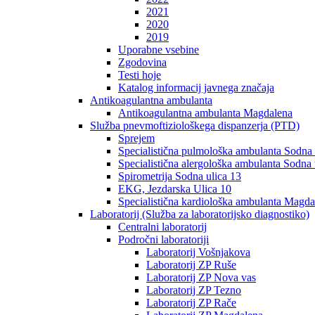
2021
2020
2019
Uporabne vsebine
Zgodovina
Testi hoje
Katalog informacij javnega značaja
Antikoagulantna ambulanta
Antikoagulantna ambulanta Magdalena
Služba pnevmoftiziološkega dispanzerja (PTD)
Sprejem
Specialistična pulmološka ambulanta Sodna 
Specialistična alergološka ambulanta Sodna 
Spirometrija Sodna ulica 13
EKG, Jezdarska Ulica 10
Specialistična kardiološka ambulanta Magda
Laboratorij (Služba za laboratorijsko diagnostiko)
Centralni laboratorij
Področni laboratoriji
Laboratorij Vošnjakova
Laboratorij ZP Ruše
Laboratorij ZP Nova vas
Laboratorij ZP Tezno
Laboratorij ZP Rače