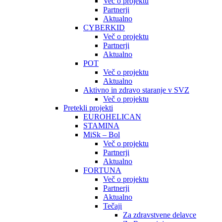
Več o projektu
Partnerji
Aktualno
CYBERKID
Več o projektu
Partnerji
Aktualno
POT
Več o projektu
Aktualno
Aktivno in zdravo staranje v SVZ
Več o projektu
Pretekli projekti
EUROHELICAN
STAMINA
MiSk – Bol
Več o projektu
Partnerji
Aktualno
FORTUNA
Več o projektu
Partnerji
Aktualno
Tečaji
Za zdravstvene delavce