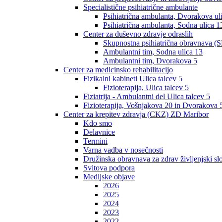
Specialistične psihiatrične ambulante
Psihiatrična ambulanta, Dvorakova ul
Psihiatrična ambulanta, Sodna ulica 1
Center za duševno zdravje odraslih
Skupnostna psihiatrična obravnava (S
Ambulantni tim, Sodna ulica 13
Ambulantni tim, Dvorakova 5
Center za medicinsko rehabilitacijo
Fizikalni kabineti Ulica talcev 5
Fizioterapija, Ulica talcev 5
Fiziatrija - Ambulantni del Ulica talcev 5
Fizioterapija, Vošnjakova 20 in Dvorakova 
Center za krepitev zdravja (CKZ) ZD Maribor
Kdo smo
Delavnice
Termini
Varna vadba v nosečnosti
Družinska obravnava za zdrav življenjski sl
Svitova podpora
Medijske objave
2026
2025
2024
2023
2022