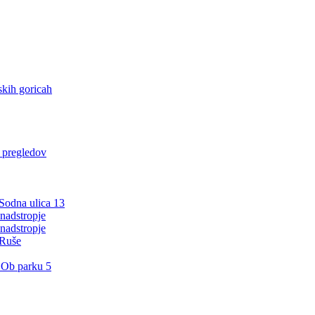
kih goricah
h pregledov
 Sodna ulica 13
nadstropje
nadstropje
 Ruše
 Ob parku 5