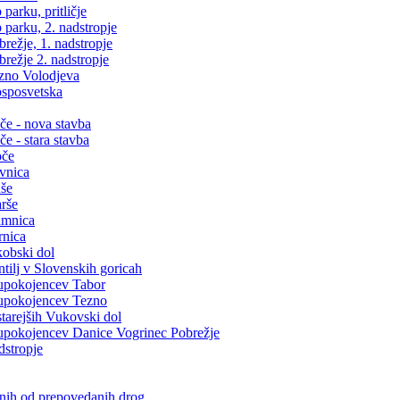
arku, pritličje
parku, 2. nadstropje
ežje, 1. nadstropje
režje 2. nadstropje
zno Volodjeva
sposvetska
e - nova stavba
 - stara stavba
oče
vnica
še
rše
amnica
rnica
obski dol
ilj v Slovenskih goricah
upokojencev Tabor
upokojencev Tezno
arejših Vukovski dol
pokojencev Danice Vogrinec Pobrežje
dstropje
snih od prepovedanih drog