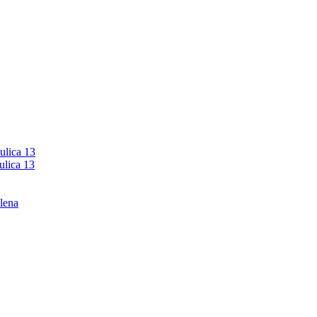
ulica 13
ulica 13
lena