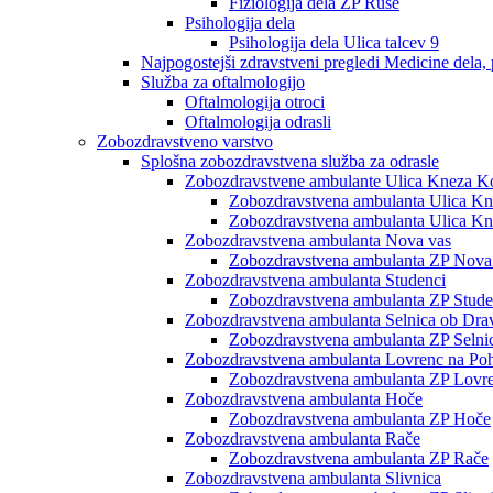
Fiziologija dela ZP Ruše
Psihologija dela
Psihologija dela Ulica talcev 9
Najpogostejši zdravstveni pregledi Medicine dela, 
Služba za oftalmologijo
Oftalmologija otroci
Oftalmologija odrasli
Zobozdravstveno varstvo
Splošna zobozdravstvena služba za odrasle
Zobozdravstvene ambulante Ulica Kneza Ko
Zobozdravstvena ambulanta Ulica Knez
Zobozdravstvena ambulanta Ulica Kne
Zobozdravstvena ambulanta Nova vas
Zobozdravstvena ambulanta ZP Nova
Zobozdravstvena ambulanta Studenci
Zobozdravstvena ambulanta ZP Stude
Zobozdravstvena ambulanta Selnica ob Dra
Zobozdravstvena ambulanta ZP Selni
Zobozdravstvena ambulanta Lovrenc na Poh
Zobozdravstvena ambulanta ZP Lovre
Zobozdravstvena ambulanta Hoče
Zobozdravstvena ambulanta ZP Hoče
Zobozdravstvena ambulanta Rače
Zobozdravstvena ambulanta ZP Rače
Zobozdravstvena ambulanta Slivnica