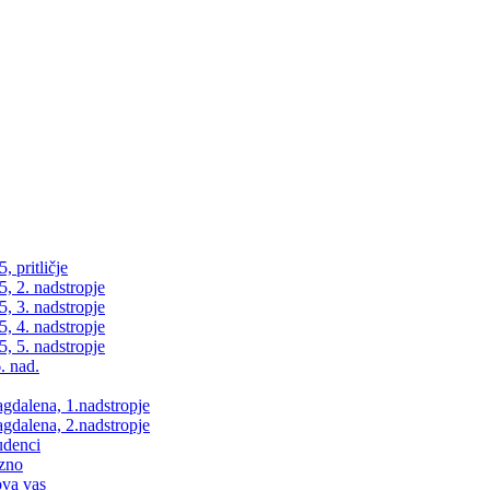
 pritličje
, 2. nadstropje
, 3. nadstropje
, 4. nadstropje
, 5. nadstropje
. nad.
dalena, 1.nadstropje
dalena, 2.nadstropje
udenci
zno
va vas