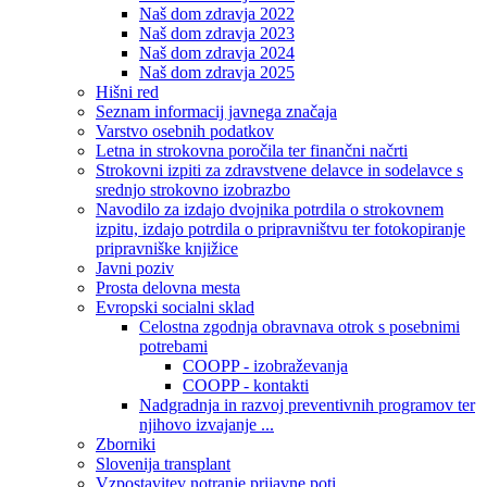
Naš dom zdravja 2022
Naš dom zdravja 2023
Naš dom zdravja 2024
Naš dom zdravja 2025
Hišni red
Seznam informacij javnega značaja
Varstvo osebnih podatkov
Letna in strokovna poročila ter finančni načrti
Strokovni izpiti za zdravstvene delavce in sodelavce s
srednjo strokovno izobrazbo
Navodilo za izdajo dvojnika potrdila o strokovnem
izpitu, izdajo potrdila o pripravništvu ter fotokopiranje
pripravniške knjižice
Javni poziv
Prosta delovna mesta
Evropski socialni sklad
Celostna zgodnja obravnava otrok s posebnimi
potrebami
COOPP - izobraževanja
COOPP - kontakti
Nadgradnja in razvoj preventivnih programov ter
njihovo izvajanje ...
Zborniki
Slovenija transplant
Vzpostavitev notranje prijavne poti