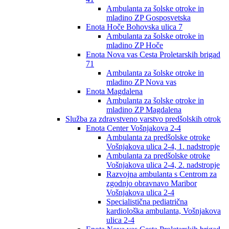
Ambulanta za šolske otroke in
mladino ZP Gosposvetska
Enota Hoče Bohovska ulica 7
Ambulanta za šolske otroke in
mladino ZP Hoče
Enota Nova vas Cesta Proletarskih brigad
71
Ambulanta za šolske otroke in
mladino ZP Nova vas
Enota Magdalena
Ambulanta za šolske otroke in
mladino ZP Magdalena
Služba za zdravstveno varstvo predšolskih otrok
Enota Center Vošnjakova 2-4
Ambulanta za predšolske otroke
Vošnjakova ulica 2-4, 1. nadstropje
Ambulanta za predšolske otroke
Vošnjakova ulica 2-4, 2. nadstropje
Razvojna ambulanta s Centrom za
zgodnjo obravnavo Maribor
Vošnjakova ulica 2-4
Specialistična pediatrična
kardiološka ambulanta, Vošnjakova
ulica 2-4