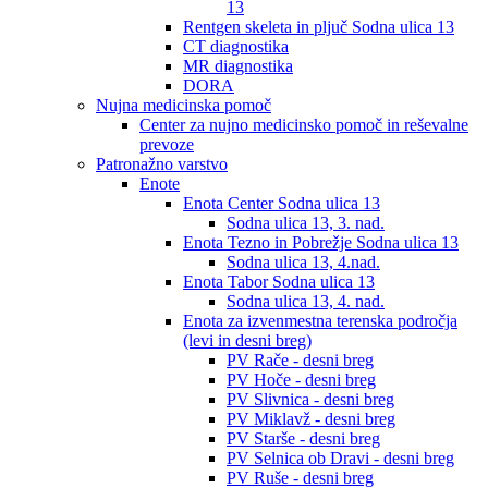
13
Rentgen skeleta in pljuč Sodna ulica 13
CT diagnostika
MR diagnostika
DORA
Nujna medicinska pomoč
Center za nujno medicinsko pomoč in reševalne
prevoze
Patronažno varstvo
Enote
Enota Center Sodna ulica 13
Sodna ulica 13, 3. nad.
Enota Tezno in Pobrežje Sodna ulica 13
Sodna ulica 13, 4.nad.
Enota Tabor Sodna ulica 13
Sodna ulica 13, 4. nad.
Enota za izvenmestna terenska področja
(levi in desni breg)
PV Rače - desni breg
PV Hoče - desni breg
PV Slivnica - desni breg
PV Miklavž - desni breg
PV Starše - desni breg
PV Selnica ob Dravi - desni breg
PV Ruše - desni breg