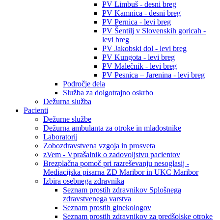
PV Limbuš - desni breg
PV Kamnica - desni breg
PV Pernica - levi breg
PV Šentilj v Slovenskih goricah -
levi breg
PV Jakobski dol - levi breg
PV Kungota - levi breg
PV Malečnik - levi breg
PV Pesnica – Jarenina - levi breg
Področje dela
Služba za dolgotrajno oskrbo
Dežurna služba
Pacienti
Dežurne službe
Dežurna ambulanta za otroke in mladostnike
Laboratorij
Zobozdravstvena vzgoja in prosveta
zVem - Vprašalnik o zadovoljstvu pacientov
Brezplačna pomoč pri razreševanju nesoglasij -
Mediacijska pisarna ZD Maribor in UKC Maribor
Izbira osebnega zdravnika
Seznam prostih zdravnikov Splošnega
zdravstvenega varstva
Seznam prostih ginekologov
Seznam prostih zdravnikov za predšolske otroke