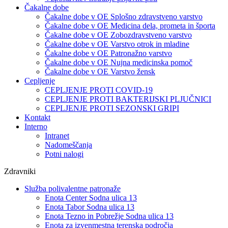
Čakalne dobe
Čakalne dobe v OE Splošno zdravstveno varstvo
Čakalne dobe v OE Medicina dela, prometa in športa
Čakalne dobe v OE Zobozdravstveno varstvo
Čakalne dobe v OE Varstvo otrok in mladine
Čakalne dobe v OE Patronažno varstvo
Čakalne dobe v OE Nujna medicinska pomoč
Čakalne dobe v OE Varstvo žensk
Cepljenje
CEPLJENJE PROTI COVID-19
CEPLJENJE PROTI BAKTERIJSKI PLJUČNICI
CEPLJENJE PROTI SEZONSKI GRIPI
Kontakt
Interno
Intranet
Nadomeščanja
Potni nalogi
Zdravniki
Služba polivalentne patronaže
Enota Center Sodna ulica 13
Enota Tabor Sodna ulica 13
Enota Tezno in Pobrežje Sodna ulica 13
Enota za izvenmestna terenska področja