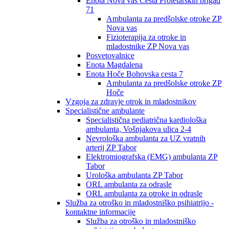
Enota Nova vas Cesta Proletarskih brigad
71
Ambulanta za predšolske otroke ZP
Nova vas
Fizioterapija za otroke in
mladostnike ZP Nova vas
Posvetovalnice
Enota Magdalena
Enota Hoče Bohovska cesta 7
Ambulanta za predšolske otroke ZP
Hoče
Vzgoja za zdravje otrok in mladostnikov
Specialistične ambulante
Specialistična pediatrična kardiološka
ambulanta, Vošnjakova ulica 2-4
Nevrološka ambulanta za UZ vratnih
arterij ZP Tabor
Elektromiografska (EMG) ambulanta ZP
Tabor
Urološka ambulanta ZP Tabor
ORL ambulanta za odrasle
ORL ambulanta za otroke in odrasle
Služba za otroško in mladostniško psihiatrijo -
kontaktne informacije
Služba za otroško in mladostniško