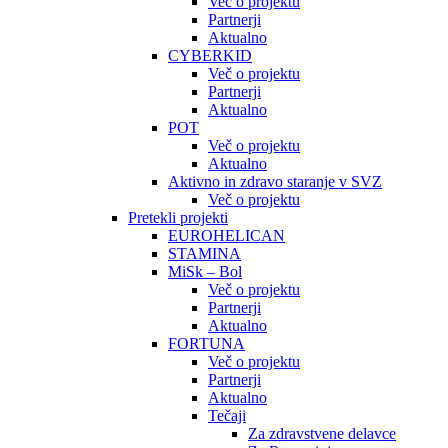
Več o projektu
Partnerji
Aktualno
CYBERKID
Več o projektu
Partnerji
Aktualno
POT
Več o projektu
Aktualno
Aktivno in zdravo staranje v SVZ
Več o projektu
Pretekli projekti
EUROHELICAN
STAMINA
MiSk – Bol
Več o projektu
Partnerji
Aktualno
FORTUNA
Več o projektu
Partnerji
Aktualno
Tečaji
Za zdravstvene delavce