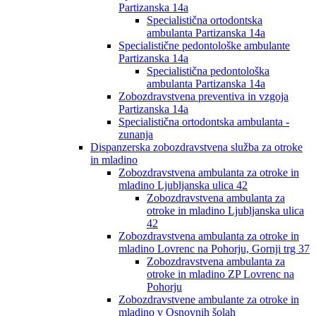
Partizanska 14a
Specialistična ortodontska
ambulanta Partizanska 14a
Specialistične pedontološke ambulante
Partizanska 14a
Specialistična pedontološka
ambulanta Partizanska 14a
Zobozdravstvena preventiva in vzgoja
Partizanska 14a
Specialistična ortodontska ambulanta -
zunanja
Dispanzerska zobozdravstvena služba za otroke
in mladino
Zobozdravstvena ambulanta za otroke in
mladino Ljubljanska ulica 42
Zobozdravstvena ambulanta za
otroke in mladino Ljubljanska ulica
42
Zobozdravstvena ambulanta za otroke in
mladino Lovrenc na Pohorju, Gornji trg 37
Zobozdravstvena ambulanta za
otroke in mladino ZP Lovrenc na
Pohorju
Zobozdravstvene ambulante za otroke in
mladino v Osnovnih šolah