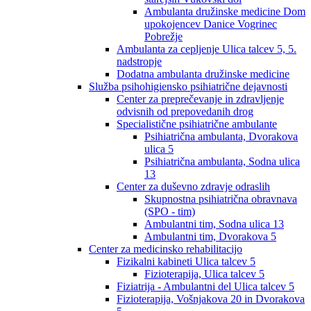
Ambulanta družinske medicine Dom
upokojencev Danice Vogrinec
Pobrežje
Ambulanta za cepljenje Ulica talcev 5, 5.
nadstropje
Dodatna ambulanta družinske medicine
Služba psihohigiensko psihiatrične dejavnosti
Center za preprečevanje in zdravljenje
odvisnih od prepovedanih drog
Specialistične psihiatrične ambulante
Psihiatrična ambulanta, Dvorakova
ulica 5
Psihiatrična ambulanta, Sodna ulica
13
Center za duševno zdravje odraslih
Skupnostna psihiatrična obravnava
(SPO - tim)
Ambulantni tim, Sodna ulica 13
Ambulantni tim, Dvorakova 5
Center za medicinsko rehabilitacijo
Fizikalni kabineti Ulica talcev 5
Fizioterapija, Ulica talcev 5
Fiziatrija - Ambulantni del Ulica talcev 5
Fizioterapija, Vošnjakova 20 in Dvorakova