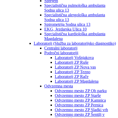
Sprejem
Specialistična pulmološka ambulanta
Sodna ulica 13
Specialistična alergološka ambulanta
Sodna ulica 13
Spirometrija Sodna ulica 13
EKG, Jezdarska Ulica 10
Specialistična kardiološka ambulanta
Magdalena
Laboratorij (Služba za laboratorijsko diagnostiko)
Centralni laboratorij
Področni laboratoriji
Laboratorij Vošnjakova
Laboratorij ZP Ruše
Laboratorij ZP Nova vas
Laboratorij ZP Tezno
Laboratorij ZP Rače
Laboratorij ZP Magdalena
Odvzemna mesta
Odvzemno mesto ZP Ob parku
Odvzemno mesto ZP Starše
Odvzemno mesto ZP Kamnica
Odvzemno mesto ZP Pernica
Odvzemno mesto ZP Sladki vrh
Odvzemno mesto ZP Šentilj v