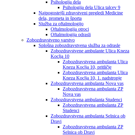
Psihologija dela
Psihologija dela Ulica talcev 9
Najpogostejši zdravstveni pregledi Medicine
dela, prometa in športa
Služba za oftalmologijo
Oftalmologija otroci
Oftalmologija odrasli
Zobozdravstveno varstvo
Splošna zobozdravstvena služba za odrasle
Zobozdravstvene ambulante Ulica Kneza
Koclja 10
Zobozdravstvena ambulanta Ulica
Kneza Koclja 10, pritličje
Zobozdravstvena ambulanta Ulica
Kneza Koclja 10, 1. nadstropje
Zobozdravstvena ambulanta Nova vas
Zobozdravstvena ambulanta ZP
Nova vas
Zobozdravstvena ambulanta Studenci
Zobozdravstvena ambulanta ZP
Studenci
Zobozdravstvena ambulanta Selnica ob
Dravi
Zobozdravstvena ambulanta ZP
Selnica ob Dravi