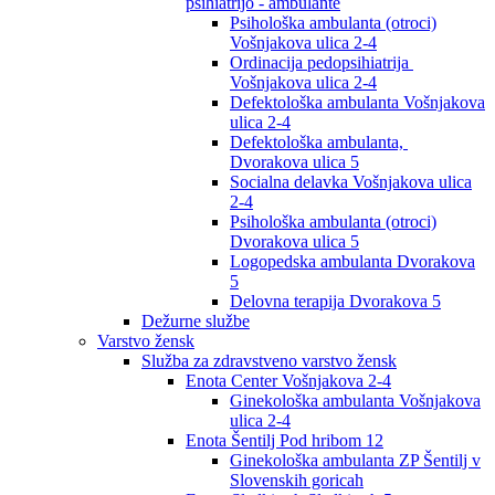
psihiatrijo - ambulante
Psihološka ambulanta (otroci)
Vošnjakova ulica 2-4
Ordinacija pedopsihiatrija
Vošnjakova ulica 2-4
Defektološka ambulanta Vošnjakova
ulica 2-4
Defektološka ambulanta,
Dvorakova ulica 5
Socialna delavka Vošnjakova ulica
2-4
Psihološka ambulanta (otroci)
Dvorakova ulica 5
Logopedska ambulanta Dvorakova
5
Delovna terapija Dvorakova 5
Dežurne službe
Varstvo žensk
Služba za zdravstveno varstvo žensk
Enota Center Vošnjakova 2-4
Ginekološka ambulanta Vošnjakova
ulica 2-4
Enota Šentilj Pod hribom 12
Ginekološka ambulanta ZP Šentilj v
Slovenskih goricah