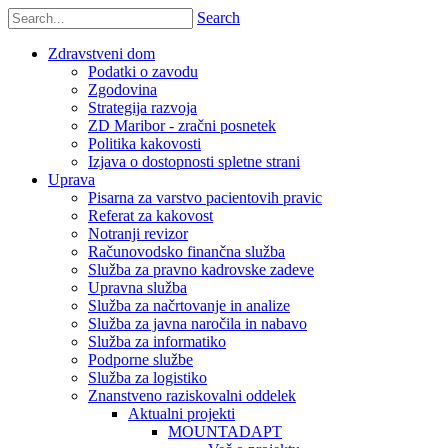
Search
Zdravstveni dom
Podatki o zavodu
Zgodovina
Strategija razvoja
ZD Maribor - zračni posnetek
Politika kakovosti
Izjava o dostopnosti spletne strani
Uprava
Pisarna za varstvo pacientovih pravic
Referat za kakovost
Notranji revizor
Računovodsko finančna služba
Služba za pravno kadrovske zadeve
Upravna služba
Služba za načrtovanje in analize
Služba za javna naročila in nabavo
Služba za informatiko
Podporne službe
Služba za logistiko
Znanstveno raziskovalni oddelek
Aktualni projekti
MOUNTADAPT