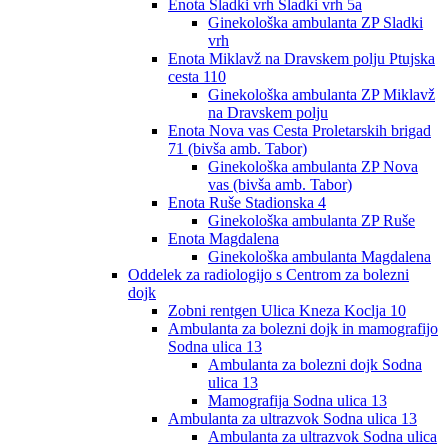
Enota Sladki vrh Sladki vrh 5a
Ginekološka ambulanta ZP Sladki
vrh
Enota Miklavž na Dravskem polju Ptujska
cesta 110
Ginekološka ambulanta ZP Miklavž
na Dravskem polju
Enota Nova vas Cesta Proletarskih brigad
71 (bivša amb. Tabor)
Ginekološka ambulanta ZP Nova
vas (bivša amb. Tabor)
Enota Ruše Stadionska 4
Ginekološka ambulanta ZP Ruše
Enota Magdalena
Ginekološka ambulanta Magdalena
Oddelek za radiologijo s Centrom za bolezni
dojk
Zobni rentgen Ulica Kneza Koclja 10
Ambulanta za bolezni dojk in mamografijo
Sodna ulica 13
Ambulanta za bolezni dojk Sodna
ulica 13
Mamografija Sodna ulica 13
Ambulanta za ultrazvok Sodna ulica 13
Ambulanta za ultrazvok Sodna ulica