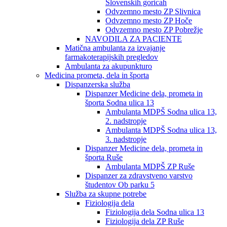
Slovenskih goricah
Odvzemno mesto ZP Slivnica
Odvzemno mesto ZP Hoče
Odvzemno mesto ZP Pobrežje
NAVODILA ZA PACIENTE
Matična ambulanta za izvajanje
farmakoterapijskih pregledov
Ambulanta za akupunkturo
Medicina prometa, dela in športa
Dispanzerska služba
Dispanzer Medicine dela, prometa in
športa Sodna ulica 13
Ambulanta MDPŠ Sodna ulica 13,
2. nadstropje
Ambulanta MDPŠ Sodna ulica 13,
3. nadstropje
Dispanzer Medicine dela, prometa in
športa Ruše
Ambulanta MDPŠ ZP Ruše
Dispanzer za zdravstveno varstvo
študentov Ob parku 5
Služba za skupne potrebe
Fiziologija dela
Fiziologija dela Sodna ulica 13
Fiziologija dela ZP Ruše