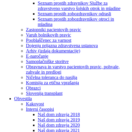
Seznam prostih zdravnikov Službe za
zdravstveno varstvo šolskih otrok in mladine
Seznam prostih zobozdravnikov odrasli
Seznam prostih zobozdravnikov otroci in
mladina
Zastopniki pacientovih pravic
Varuh bolnikovih pravic
Pooblaščenec za varnost
Dojenju prijazna zdravstvena ustanova
Arhiv (izdaja dokumentacije)
E-naročanje
Samoplačniške storitve
Obravnava in varstvo pacientovih pravic, pohvale,
zahvale in predlogi
Ničelna toleranca do nasilja
Komisija za etična vprašanja
Obrazci
Slovenija transplant
Obvestila
Kakovost
Interni časopisi
Naš dom zdravja 2018
Naš dom zdravja 2019
Naš dom zdravja 2020
Naš dom zdravja 2021