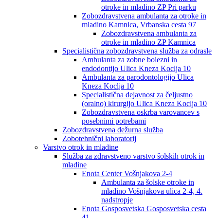
otroke in mladino ZP Pri parku
Zobozdravstvena ambulanta za otroke in
mladino Kamnica, Vrbanska cesta 97
Zobozdravstvena ambulanta za
otroke in mladino ZP Kamnica
Specialistična zobozdravstvena služba za odrasle
Ambulanta za zobne bolezni in
endodontijo Ulica Kneza Koclja 10
Ambulanta za parodontologijo Ulica
Kneza Koclja 10
Specialistična dejavnost za čeljustno
(oralno) kirurgijo Ulica Kneza Koclja 10
Zobozdravstvena oskrba varovancev s
posebnimi potrebami
Zobozdravstvena dežurna služba
Zobotehnični laboratorij
Varstvo otrok in mladine
Služba za zdravstveno varstvo šolskih otrok in
mladine
Enota Center Vošnjakova 2-4
Ambulanta za šolske otroke in
mladino Vošnjakova ulica 2-4, 4.
nadstropje
Enota Gosposvetska Gosposvetska cesta
41