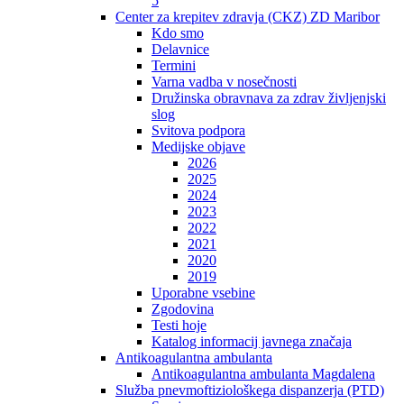
5
Center za krepitev zdravja (CKZ) ZD Maribor
Kdo smo
Delavnice
Termini
Varna vadba v nosečnosti
Družinska obravnava za zdrav življenjski
slog
Svitova podpora
Medijske objave
2026
2025
2024
2023
2022
2021
2020
2019
Uporabne vsebine
Zgodovina
Testi hoje
Katalog informacij javnega značaja
Antikoagulantna ambulanta
Antikoagulantna ambulanta Magdalena
Služba pnevmoftiziološkega dispanzerja (PTD)