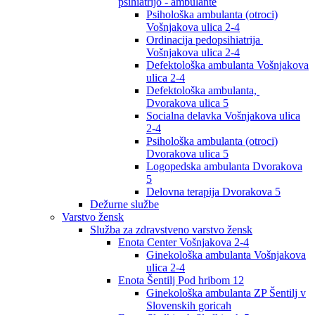
psihiatrijo - ambulante
Psihološka ambulanta (otroci)
Vošnjakova ulica 2-4
Ordinacija pedopsihiatrija
Vošnjakova ulica 2-4
Defektološka ambulanta Vošnjakova
ulica 2-4
Defektološka ambulanta,
Dvorakova ulica 5
Socialna delavka Vošnjakova ulica
2-4
Psihološka ambulanta (otroci)
Dvorakova ulica 5
Logopedska ambulanta Dvorakova
5
Delovna terapija Dvorakova 5
Dežurne službe
Varstvo žensk
Služba za zdravstveno varstvo žensk
Enota Center Vošnjakova 2-4
Ginekološka ambulanta Vošnjakova
ulica 2-4
Enota Šentilj Pod hribom 12
Ginekološka ambulanta ZP Šentilj v
Slovenskih goricah