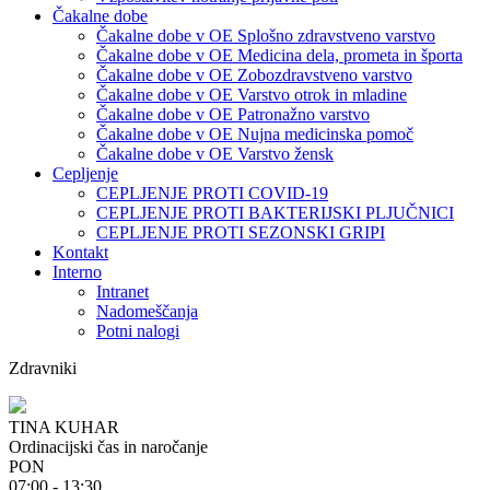
Čakalne dobe
Čakalne dobe v OE Splošno zdravstveno varstvo
Čakalne dobe v OE Medicina dela, prometa in športa
Čakalne dobe v OE Zobozdravstveno varstvo
Čakalne dobe v OE Varstvo otrok in mladine
Čakalne dobe v OE Patronažno varstvo
Čakalne dobe v OE Nujna medicinska pomoč
Čakalne dobe v OE Varstvo žensk
Cepljenje
CEPLJENJE PROTI COVID-19
CEPLJENJE PROTI BAKTERIJSKI PLJUČNICI
CEPLJENJE PROTI SEZONSKI GRIPI
Kontakt
Interno
Intranet
Nadomeščanja
Potni nalogi
Zdravniki
TINA KUHAR
Ordinacijski čas in naročanje
PON
07:00 - 13:30