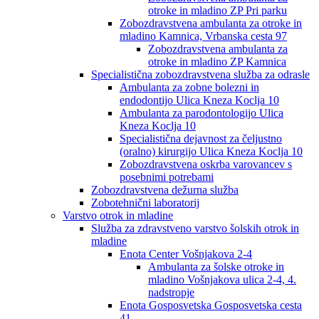
otroke in mladino ZP Pri parku
Zobozdravstvena ambulanta za otroke in
mladino Kamnica, Vrbanska cesta 97
Zobozdravstvena ambulanta za
otroke in mladino ZP Kamnica
Specialistična zobozdravstvena služba za odrasle
Ambulanta za zobne bolezni in
endodontijo Ulica Kneza Koclja 10
Ambulanta za parodontologijo Ulica
Kneza Koclja 10
Specialistična dejavnost za čeljustno
(oralno) kirurgijo Ulica Kneza Koclja 10
Zobozdravstvena oskrba varovancev s
posebnimi potrebami
Zobozdravstvena dežurna služba
Zobotehnični laboratorij
Varstvo otrok in mladine
Služba za zdravstveno varstvo šolskih otrok in
mladine
Enota Center Vošnjakova 2-4
Ambulanta za šolske otroke in
mladino Vošnjakova ulica 2-4, 4.
nadstropje
Enota Gosposvetska Gosposvetska cesta
41