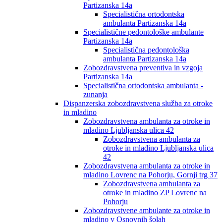
Partizanska 14a
Specialistična ortodontska
ambulanta Partizanska 14a
Specialistične pedontološke ambulante
Partizanska 14a
Specialistična pedontološka
ambulanta Partizanska 14a
Zobozdravstvena preventiva in vzgoja
Partizanska 14a
Specialistična ortodontska ambulanta -
zunanja
Dispanzerska zobozdravstvena služba za otroke
in mladino
Zobozdravstvena ambulanta za otroke in
mladino Ljubljanska ulica 42
Zobozdravstvena ambulanta za
otroke in mladino Ljubljanska ulica
42
Zobozdravstvena ambulanta za otroke in
mladino Lovrenc na Pohorju, Gornji trg 37
Zobozdravstvena ambulanta za
otroke in mladino ZP Lovrenc na
Pohorju
Zobozdravstvene ambulante za otroke in
mladino v Osnovnih šolah