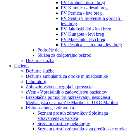
PV Limbuš - desni breg
PV Kamnica - desni breg
PV Pernica - levi breg
PV Šentilj v Slovenskih goricah -
levi breg
PV Jakobski dol - levi breg
PV Kungota - levi breg
PV Malečnik - levi breg
PV Pesnica – Jarenina - levi breg
Področje dela
Služba za dolgotrajno oskrbo
Dežurna služba
Pacienti
Dežurne službe
Dežurna ambulanta za otroke in mladostnike
Laboratorij
Zobozdravstvena vzgoja in prosveta
zVem - Vprašalnik o zadovoljstvu pacientov
Brezplačna pomoč pri razreševanju nesoglasij -
Mediacijska pisarna ZD Maribor in UKC Maribor
Izbira osebnega zdravnika
Seznam prostih zdravnikov Splošnega
zdravstvenega varstva
Seznam prostih ginekologov
Seznam prostih zdravnikov za predšolske otroke