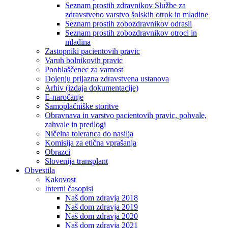
Seznam prostih zdravnikov Službe za
zdravstveno varstvo šolskih otrok in mladine
Seznam prostih zobozdravnikov odrasli
Seznam prostih zobozdravnikov otroci in
mladina
Zastopniki pacientovih pravic
Varuh bolnikovih pravic
Pooblaščenec za varnost
Dojenju prijazna zdravstvena ustanova
Arhiv (izdaja dokumentacije)
E-naročanje
Samoplačniške storitve
Obravnava in varstvo pacientovih pravic, pohvale,
zahvale in predlogi
Ničelna toleranca do nasilja
Komisija za etična vprašanja
Obrazci
Slovenija transplant
Obvestila
Kakovost
Interni časopisi
Naš dom zdravja 2018
Naš dom zdravja 2019
Naš dom zdravja 2020
Naš dom zdravja 2021