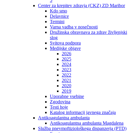
5
Center za krepitev zdravja (CKZ) ZD Maribor
Kdo smo
Delavnice
Termini
Varna vadba v nosečnosti
Družinska obravnava za zdrav življenjski
slog
Svitova podpora
Medijske objave
2026
2025
2024
2023
2022
2021
2020
2019
Uporabne vsebine
Zgodovina
Testi hoje
Katalog informacij javnega značaja
Antikoagulantna ambulanta
Antikoagulantna ambulanta Magdalena
Služba pnevmoftiziološkega dispanzerja (PTD)