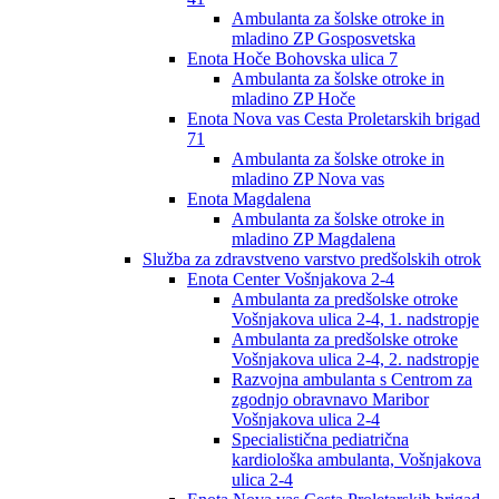
Ambulanta za šolske otroke in
mladino ZP Gosposvetska
Enota Hoče Bohovska ulica 7
Ambulanta za šolske otroke in
mladino ZP Hoče
Enota Nova vas Cesta Proletarskih brigad
71
Ambulanta za šolske otroke in
mladino ZP Nova vas
Enota Magdalena
Ambulanta za šolske otroke in
mladino ZP Magdalena
Služba za zdravstveno varstvo predšolskih otrok
Enota Center Vošnjakova 2-4
Ambulanta za predšolske otroke
Vošnjakova ulica 2-4, 1. nadstropje
Ambulanta za predšolske otroke
Vošnjakova ulica 2-4, 2. nadstropje
Razvojna ambulanta s Centrom za
zgodnjo obravnavo Maribor
Vošnjakova ulica 2-4
Specialistična pediatrična
kardiološka ambulanta, Vošnjakova
ulica 2-4