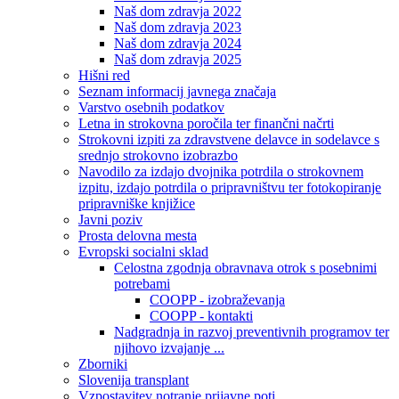
Naš dom zdravja 2022
Naš dom zdravja 2023
Naš dom zdravja 2024
Naš dom zdravja 2025
Hišni red
Seznam informacij javnega značaja
Varstvo osebnih podatkov
Letna in strokovna poročila ter finančni načrti
Strokovni izpiti za zdravstvene delavce in sodelavce s
srednjo strokovno izobrazbo
Navodilo za izdajo dvojnika potrdila o strokovnem
izpitu, izdajo potrdila o pripravništvu ter fotokopiranje
pripravniške knjižice
Javni poziv
Prosta delovna mesta
Evropski socialni sklad
Celostna zgodnja obravnava otrok s posebnimi
potrebami
COOPP - izobraževanja
COOPP - kontakti
Nadgradnja in razvoj preventivnih programov ter
njihovo izvajanje ...
Zborniki
Slovenija transplant
Vzpostavitev notranje prijavne poti