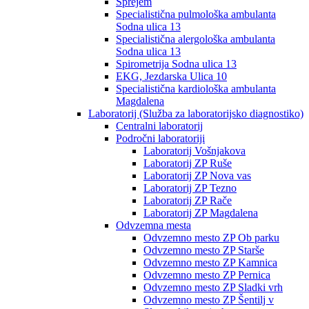
Sprejem
Specialistična pulmološka ambulanta
Sodna ulica 13
Specialistična alergološka ambulanta
Sodna ulica 13
Spirometrija Sodna ulica 13
EKG, Jezdarska Ulica 10
Specialistična kardiološka ambulanta
Magdalena
Laboratorij (Služba za laboratorijsko diagnostiko)
Centralni laboratorij
Področni laboratoriji
Laboratorij Vošnjakova
Laboratorij ZP Ruše
Laboratorij ZP Nova vas
Laboratorij ZP Tezno
Laboratorij ZP Rače
Laboratorij ZP Magdalena
Odvzemna mesta
Odvzemno mesto ZP Ob parku
Odvzemno mesto ZP Starše
Odvzemno mesto ZP Kamnica
Odvzemno mesto ZP Pernica
Odvzemno mesto ZP Sladki vrh
Odvzemno mesto ZP Šentilj v