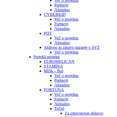
Več o projektu
Partnerji
Aktualno
CYBERKID
Več o projektu
Partnerji
Aktualno
POT
Več o projektu
Aktualno
Aktivno in zdravo staranje v SVZ
Več o projektu
Pretekli projekti
EUROHELICAN
STAMINA
MiSk – Bol
Več o projektu
Partnerji
Aktualno
FORTUNA
Več o projektu
Partnerji
Aktualno
Tečaji
Za zdravstvene delavce