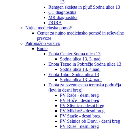
13
Rentgen skeleta in pljuč Sodna ulica 13
CT diagnostika
MR diagnostika
DORA
Nujna medicinska pomoč
Center za nujno medicinsko pomoč in reševalne
prevoze
Patronažno varstvo
Enote
Enota Center Sodna ulica 13
Sodna ulica 13, 3. nad.
Enota Tezno in Pobrežje Sodna ulica 13
Sodna ulica 13, 4.nad.
Enota Tabor Sodna ulica 13
Sodna ulica 13, 4. nad.
Enota za izvenmestna terenska področja
(levi in desni breg)
PV Rače - desni breg
PV Hoče - desni breg
PV Slivnica - desni breg
PV Miklavž - desni breg
PV Starše - desni breg
PV Selnica ob Dravi - desni breg
PV Ruše - desni breg