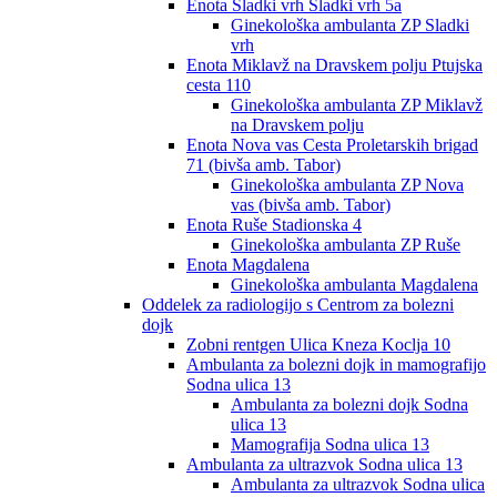
Enota Sladki vrh Sladki vrh 5a
Ginekološka ambulanta ZP Sladki
vrh
Enota Miklavž na Dravskem polju Ptujska
cesta 110
Ginekološka ambulanta ZP Miklavž
na Dravskem polju
Enota Nova vas Cesta Proletarskih brigad
71 (bivša amb. Tabor)
Ginekološka ambulanta ZP Nova
vas (bivša amb. Tabor)
Enota Ruše Stadionska 4
Ginekološka ambulanta ZP Ruše
Enota Magdalena
Ginekološka ambulanta Magdalena
Oddelek za radiologijo s Centrom za bolezni
dojk
Zobni rentgen Ulica Kneza Koclja 10
Ambulanta za bolezni dojk in mamografijo
Sodna ulica 13
Ambulanta za bolezni dojk Sodna
ulica 13
Mamografija Sodna ulica 13
Ambulanta za ultrazvok Sodna ulica 13
Ambulanta za ultrazvok Sodna ulica