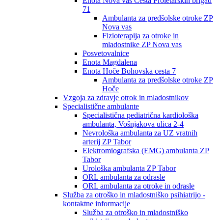
Enota Nova vas Cesta Proletarskih brigad
71
Ambulanta za predšolske otroke ZP
Nova vas
Fizioterapija za otroke in
mladostnike ZP Nova vas
Posvetovalnice
Enota Magdalena
Enota Hoče Bohovska cesta 7
Ambulanta za predšolske otroke ZP
Hoče
Vzgoja za zdravje otrok in mladostnikov
Specialistične ambulante
Specialistična pediatrična kardiološka
ambulanta, Vošnjakova ulica 2-4
Nevrološka ambulanta za UZ vratnih
arterij ZP Tabor
Elektromiografska (EMG) ambulanta ZP
Tabor
Urološka ambulanta ZP Tabor
ORL ambulanta za odrasle
ORL ambulanta za otroke in odrasle
Služba za otroško in mladostniško psihiatrijo -
kontaktne informacije
Služba za otroško in mladostniško