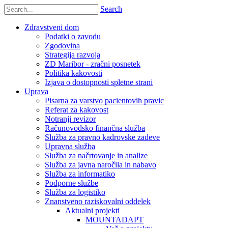
Search
Zdravstveni dom
Podatki o zavodu
Zgodovina
Strategija razvoja
ZD Maribor - zračni posnetek
Politika kakovosti
Izjava o dostopnosti spletne strani
Uprava
Pisarna za varstvo pacientovih pravic
Referat za kakovost
Notranji revizor
Računovodsko finančna služba
Služba za pravno kadrovske zadeve
Upravna služba
Služba za načrtovanje in analize
Služba za javna naročila in nabavo
Služba za informatiko
Podporne službe
Služba za logistiko
Znanstveno raziskovalni oddelek
Aktualni projekti
MOUNTADAPT