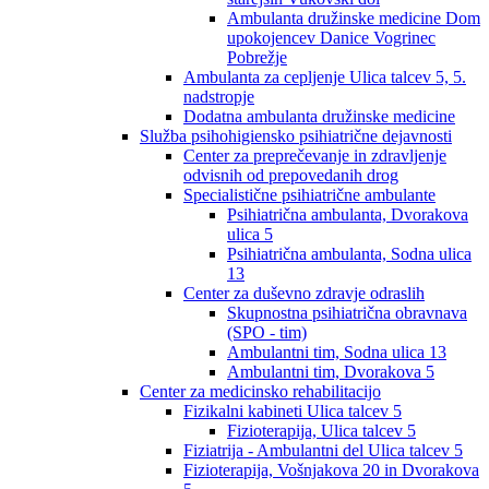
Ambulanta družinske medicine Dom
upokojencev Danice Vogrinec
Pobrežje
Ambulanta za cepljenje Ulica talcev 5, 5.
nadstropje
Dodatna ambulanta družinske medicine
Služba psihohigiensko psihiatrične dejavnosti
Center za preprečevanje in zdravljenje
odvisnih od prepovedanih drog
Specialistične psihiatrične ambulante
Psihiatrična ambulanta, Dvorakova
ulica 5
Psihiatrična ambulanta, Sodna ulica
13
Center za duševno zdravje odraslih
Skupnostna psihiatrična obravnava
(SPO - tim)
Ambulantni tim, Sodna ulica 13
Ambulantni tim, Dvorakova 5
Center za medicinsko rehabilitacijo
Fizikalni kabineti Ulica talcev 5
Fizioterapija, Ulica talcev 5
Fiziatrija - Ambulantni del Ulica talcev 5
Fizioterapija, Vošnjakova 20 in Dvorakova