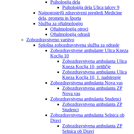
Psihologija dela
Psihologija dela Ulica talcev 9
Najpogostejši zdravstveni pregledi Medicine
dela, prometa in športa
Služba za oftalmologijo
Oftalmologija otroci
Oftalmologija odrasli
Zobozdravstveno varstvo
Splošna zobozdravstvena služba za odrasle
Zobozdravstvene ambulante Ulica Kneza
Koclja 10
Zobozdravstvena ambulanta Ulica
Kneza Koclja 10, pritličje
Zobozdravstvena ambulanta Ulica
Kneza Koclja 10, 1. nadstropje
Zobozdravstvena ambulanta Nova vas
Zobozdravstvena ambulanta ZP
Nova vas
Zobozdravstvena ambulanta Studenci
Zobozdravstvena ambulanta ZP
Studenci
Zobozdravstvena ambulanta Selnica ob
Dravi
Zobozdravstvena ambulanta ZP
Selnica ob Dravi