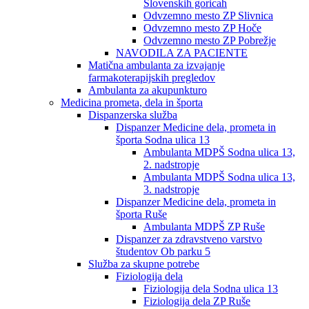
Slovenskih goricah
Odvzemno mesto ZP Slivnica
Odvzemno mesto ZP Hoče
Odvzemno mesto ZP Pobrežje
NAVODILA ZA PACIENTE
Matična ambulanta za izvajanje
farmakoterapijskih pregledov
Ambulanta za akupunkturo
Medicina prometa, dela in športa
Dispanzerska služba
Dispanzer Medicine dela, prometa in
športa Sodna ulica 13
Ambulanta MDPŠ Sodna ulica 13,
2. nadstropje
Ambulanta MDPŠ Sodna ulica 13,
3. nadstropje
Dispanzer Medicine dela, prometa in
športa Ruše
Ambulanta MDPŠ ZP Ruše
Dispanzer za zdravstveno varstvo
študentov Ob parku 5
Služba za skupne potrebe
Fiziologija dela
Fiziologija dela Sodna ulica 13
Fiziologija dela ZP Ruše