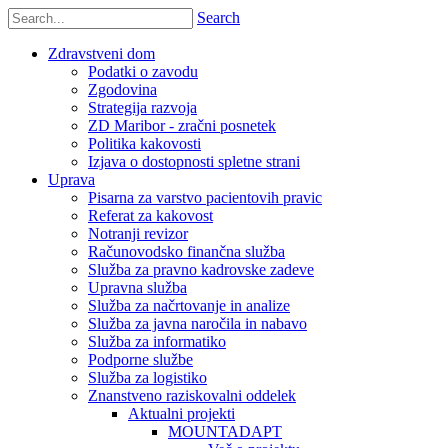
Search
Zdravstveni dom
Podatki o zavodu
Zgodovina
Strategija razvoja
ZD Maribor - zračni posnetek
Politika kakovosti
Izjava o dostopnosti spletne strani
Uprava
Pisarna za varstvo pacientovih pravic
Referat za kakovost
Notranji revizor
Računovodsko finančna služba
Služba za pravno kadrovske zadeve
Upravna služba
Služba za načrtovanje in analize
Služba za javna naročila in nabavo
Služba za informatiko
Podporne službe
Služba za logistiko
Znanstveno raziskovalni oddelek
Aktualni projekti
MOUNTADAPT