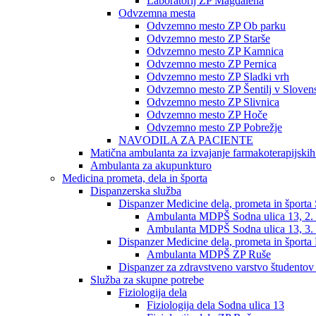
Laboratorij ZP Magdalena
Odvzemna mesta
Odvzemno mesto ZP Ob parku
Odvzemno mesto ZP Starše
Odvzemno mesto ZP Kamnica
Odvzemno mesto ZP Pernica
Odvzemno mesto ZP Sladki vrh
Odvzemno mesto ZP Šentilj v Slovens
Odvzemno mesto ZP Slivnica
Odvzemno mesto ZP Hoče
Odvzemno mesto ZP Pobrežje
NAVODILA ZA PACIENTE
Matična ambulanta za izvajanje farmakoterapijski
Ambulanta za akupunkturo
Medicina prometa, dela in športa
Dispanzerska služba
Dispanzer Medicine dela, prometa in športa
Ambulanta MDPŠ Sodna ulica 13, 2. 
Ambulanta MDPŠ Sodna ulica 13, 3. 
Dispanzer Medicine dela, prometa in športa
Ambulanta MDPŠ ZP Ruše
Dispanzer za zdravstveno varstvo študentov
Služba za skupne potrebe
Fiziologija dela
Fiziologija dela Sodna ulica 13