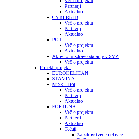
Več o projektu
Partnerji
Aktualno
CYBERKID
Več o projektu
Partnerji
Aktualno
POT
Več o projektu
Aktualno
Aktivno in zdravo staranje v SVZ
Več o projektu
Pretekli projekti
EUROHELICAN
STAMINA
MiSk – Bol
Več o projektu
Partnerji
Aktualno
FORTUNA
Več o projektu
Partnerji
Aktualno
Tečaji
Za zdravstvene delavce