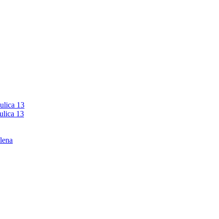
ulica 13
ulica 13
lena