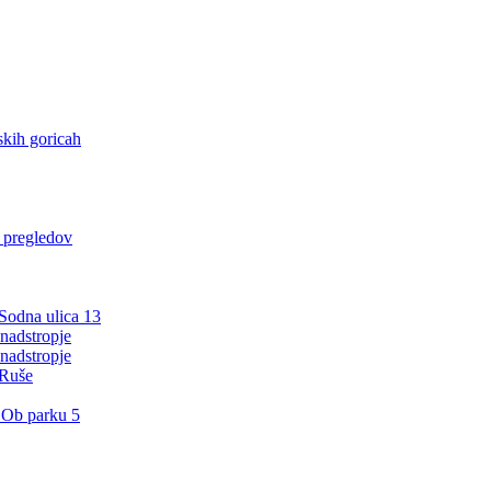
kih goricah
h pregledov
 Sodna ulica 13
nadstropje
nadstropje
 Ruše
 Ob parku 5