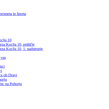
prometa in športa
clja 10
a Koclja 10, pritličje
za Koclja 10, 1. nadstropje
 vas
nci
vi
ca ob Dravi
orju
nc na Pohorju