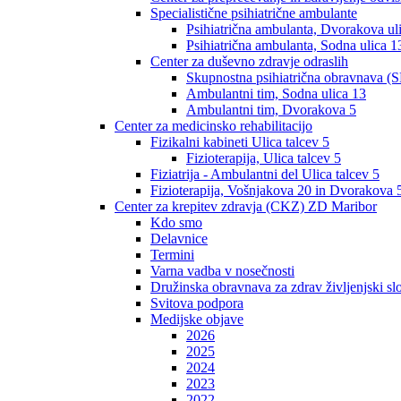
Specialistične psihiatrične ambulante
Psihiatrična ambulanta, Dvorakova ul
Psihiatrična ambulanta, Sodna ulica 1
Center za duševno zdravje odraslih
Skupnostna psihiatrična obravnava (S
Ambulantni tim, Sodna ulica 13
Ambulantni tim, Dvorakova 5
Center za medicinsko rehabilitacijo
Fizikalni kabineti Ulica talcev 5
Fizioterapija, Ulica talcev 5
Fiziatrija - Ambulantni del Ulica talcev 5
Fizioterapija, Vošnjakova 20 in Dvorakova 
Center za krepitev zdravja (CKZ) ZD Maribor
Kdo smo
Delavnice
Termini
Varna vadba v nosečnosti
Družinska obravnava za zdrav življenjski sl
Svitova podpora
Medijske objave
2026
2025
2024
2023
2022