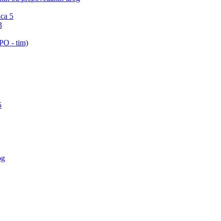
ica 5
3
PO - tim)
5
og