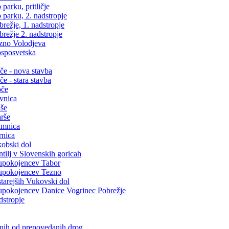
arku, pritličje
parku, 2. nadstropje
ežje, 1. nadstropje
režje 2. nadstropje
zno Volodjeva
sposvetska
e - nova stavba
 - stara stavba
oče
vnica
še
rše
amnica
rnica
obski dol
ilj v Slovenskih goricah
upokojencev Tabor
upokojencev Tezno
arejših Vukovski dol
pokojencev Danice Vogrinec Pobrežje
dstropje
snih od prepovedanih drog