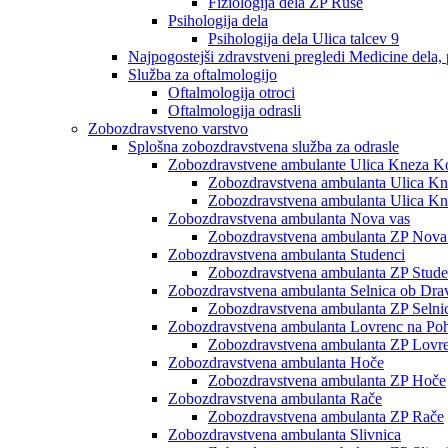
Fiziologija dela ZP Ruše
Psihologija dela
Psihologija dela Ulica talcev 9
Najpogostejši zdravstveni pregledi Medicine dela, 
Služba za oftalmologijo
Oftalmologija otroci
Oftalmologija odrasli
Zobozdravstveno varstvo
Splošna zobozdravstvena služba za odrasle
Zobozdravstvene ambulante Ulica Kneza Ko
Zobozdravstvena ambulanta Ulica Knez
Zobozdravstvena ambulanta Ulica Kne
Zobozdravstvena ambulanta Nova vas
Zobozdravstvena ambulanta ZP Nova
Zobozdravstvena ambulanta Studenci
Zobozdravstvena ambulanta ZP Stude
Zobozdravstvena ambulanta Selnica ob Dra
Zobozdravstvena ambulanta ZP Selni
Zobozdravstvena ambulanta Lovrenc na Poh
Zobozdravstvena ambulanta ZP Lovre
Zobozdravstvena ambulanta Hoče
Zobozdravstvena ambulanta ZP Hoče
Zobozdravstvena ambulanta Rače
Zobozdravstvena ambulanta ZP Rače
Zobozdravstvena ambulanta Slivnica