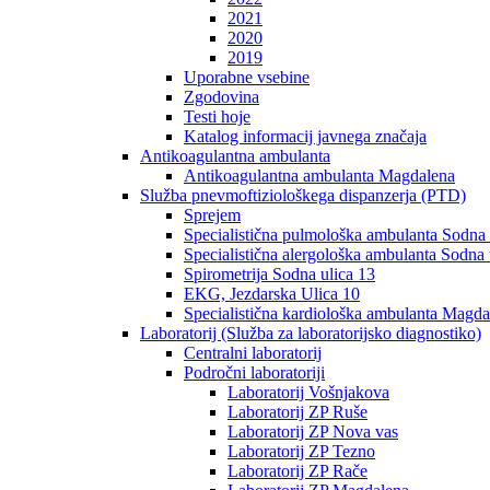
2021
2020
2019
Uporabne vsebine
Zgodovina
Testi hoje
Katalog informacij javnega značaja
Antikoagulantna ambulanta
Antikoagulantna ambulanta Magdalena
Služba pnevmoftiziološkega dispanzerja (PTD)
Sprejem
Specialistična pulmološka ambulanta Sodna 
Specialistična alergološka ambulanta Sodna 
Spirometrija Sodna ulica 13
EKG, Jezdarska Ulica 10
Specialistična kardiološka ambulanta Magda
Laboratorij (Služba za laboratorijsko diagnostiko)
Centralni laboratorij
Področni laboratoriji
Laboratorij Vošnjakova
Laboratorij ZP Ruše
Laboratorij ZP Nova vas
Laboratorij ZP Tezno
Laboratorij ZP Rače