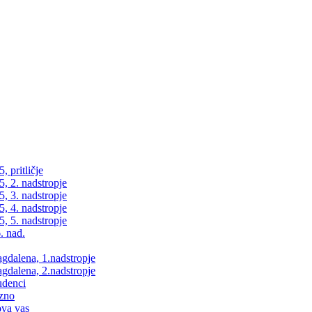
 pritličje
, 2. nadstropje
, 3. nadstropje
, 4. nadstropje
, 5. nadstropje
. nad.
dalena, 1.nadstropje
dalena, 2.nadstropje
udenci
zno
va vas