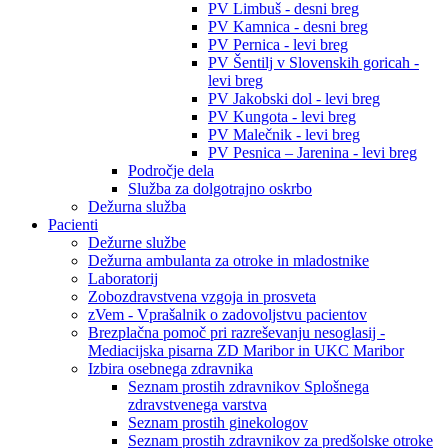
PV Limbuš - desni breg
PV Kamnica - desni breg
PV Pernica - levi breg
PV Šentilj v Slovenskih goricah -
levi breg
PV Jakobski dol - levi breg
PV Kungota - levi breg
PV Malečnik - levi breg
PV Pesnica – Jarenina - levi breg
Področje dela
Služba za dolgotrajno oskrbo
Dežurna služba
Pacienti
Dežurne službe
Dežurna ambulanta za otroke in mladostnike
Laboratorij
Zobozdravstvena vzgoja in prosveta
zVem - Vprašalnik o zadovoljstvu pacientov
Brezplačna pomoč pri razreševanju nesoglasij -
Mediacijska pisarna ZD Maribor in UKC Maribor
Izbira osebnega zdravnika
Seznam prostih zdravnikov Splošnega
zdravstvenega varstva
Seznam prostih ginekologov
Seznam prostih zdravnikov za predšolske otroke