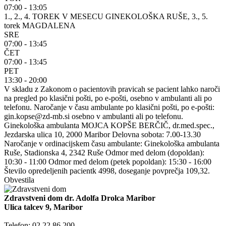
07:00 - 13:05
1., 2., 4. TOREK V MESECU GINEKOLOŠKA RUŠE, 3., 5.
torek MAGDALENA
SRE
07:00 - 13:45
ČET
07:00 - 13:45
PET
13:30 - 20:00
V skladu z Zakonom o pacientovih pravicah se pacient lahko naroči
na pregled po klasični pošti, po e-pošti, osebno v ambulanti ali po
telefonu. Naročanje v času ambulante po klasični pošti, po e-pošti:
gin.kopse@zd-mb.si osebno v ambulanti ali po telefonu.
Ginekološka ambulanta MOJCA KOPŠE BERČIČ, dr.med.spec.,
Jezdarska ulica 10, 2000 Maribor Delovna sobota: 7.00-13.30
Naročanje v ordinacijskem času ambulante: Ginekološka ambulanta
Ruše, Stadionska 4, 2342 Ruše Odmor med delom (dopoldan):
10:30 - 11:00 Odmor med delom (petek popoldan): 15:30 - 16:00
Število opredeljenih pacientk 4998, doseganje povprečja 109,32.
Obvestila
Zdravstveni dom dr. Adolfa Drolca Maribor
Ulica talcev 9, Maribor
Telefon: 02 22 86 200