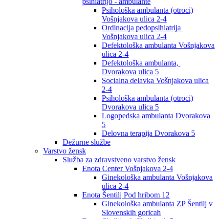
psihiatrijo - ambulante
Psihološka ambulanta (otroci)
Vošnjakova ulica 2-4
Ordinacija pedopsihiatrija
Vošnjakova ulica 2-4
Defektološka ambulanta Vošnjakova
ulica 2-4
Defektološka ambulanta,
Dvorakova ulica 5
Socialna delavka Vošnjakova ulica
2-4
Psihološka ambulanta (otroci)
Dvorakova ulica 5
Logopedska ambulanta Dvorakova
5
Delovna terapija Dvorakova 5
Dežurne službe
Varstvo žensk
Služba za zdravstveno varstvo žensk
Enota Center Vošnjakova 2-4
Ginekološka ambulanta Vošnjakova
ulica 2-4
Enota Šentilj Pod hribom 12
Ginekološka ambulanta ZP Šentilj v
Slovenskih goricah