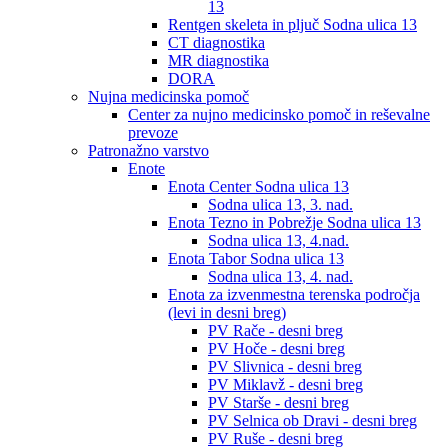
13
Rentgen skeleta in pljuč Sodna ulica 13
CT diagnostika
MR diagnostika
DORA
Nujna medicinska pomoč
Center za nujno medicinsko pomoč in reševalne
prevoze
Patronažno varstvo
Enote
Enota Center Sodna ulica 13
Sodna ulica 13, 3. nad.
Enota Tezno in Pobrežje Sodna ulica 13
Sodna ulica 13, 4.nad.
Enota Tabor Sodna ulica 13
Sodna ulica 13, 4. nad.
Enota za izvenmestna terenska področja
(levi in desni breg)
PV Rače - desni breg
PV Hoče - desni breg
PV Slivnica - desni breg
PV Miklavž - desni breg
PV Starše - desni breg
PV Selnica ob Dravi - desni breg
PV Ruše - desni breg