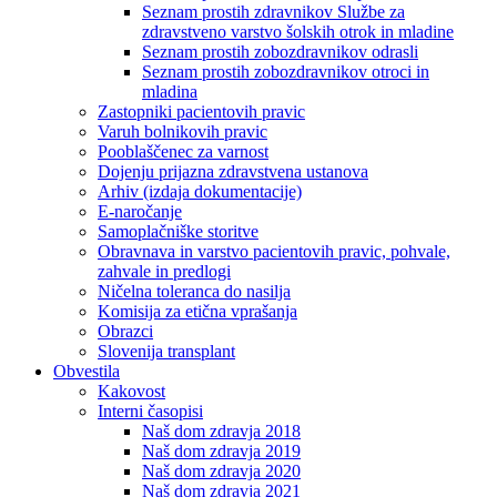
Seznam prostih zdravnikov Službe za
zdravstveno varstvo šolskih otrok in mladine
Seznam prostih zobozdravnikov odrasli
Seznam prostih zobozdravnikov otroci in
mladina
Zastopniki pacientovih pravic
Varuh bolnikovih pravic
Pooblaščenec za varnost
Dojenju prijazna zdravstvena ustanova
Arhiv (izdaja dokumentacije)
E-naročanje
Samoplačniške storitve
Obravnava in varstvo pacientovih pravic, pohvale,
zahvale in predlogi
Ničelna toleranca do nasilja
Komisija za etična vprašanja
Obrazci
Slovenija transplant
Obvestila
Kakovost
Interni časopisi
Naš dom zdravja 2018
Naš dom zdravja 2019
Naš dom zdravja 2020
Naš dom zdravja 2021