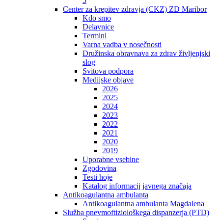
5
Center za krepitev zdravja (CKZ) ZD Maribor
Kdo smo
Delavnice
Termini
Varna vadba v nosečnosti
Družinska obravnava za zdrav življenjski
slog
Svitova podpora
Medijske objave
2026
2025
2024
2023
2022
2021
2020
2019
Uporabne vsebine
Zgodovina
Testi hoje
Katalog informacij javnega značaja
Antikoagulantna ambulanta
Antikoagulantna ambulanta Magdalena
Služba pnevmoftiziološkega dispanzerja (PTD)