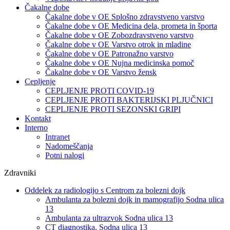
Čakalne dobe
Čakalne dobe v OE Splošno zdravstveno varstvo
Čakalne dobe v OE Medicina dela, prometa in športa
Čakalne dobe v OE Zobozdravstveno varstvo
Čakalne dobe v OE Varstvo otrok in mladine
Čakalne dobe v OE Patronažno varstvo
Čakalne dobe v OE Nujna medicinska pomoč
Čakalne dobe v OE Varstvo žensk
Cepljenje
CEPLJENJE PROTI COVID-19
CEPLJENJE PROTI BAKTERIJSKI PLJUČNICI
CEPLJENJE PROTI SEZONSKI GRIPI
Kontakt
Interno
Intranet
Nadomeščanja
Potni nalogi
Zdravniki
Oddelek za radiologijo s Centrom za bolezni dojk
Ambulanta za bolezni dojk in mamografijo Sodna ulica
13
Ambulanta za ultrazvok Sodna ulica 13
CT diagnostika, Sodna ulica 13