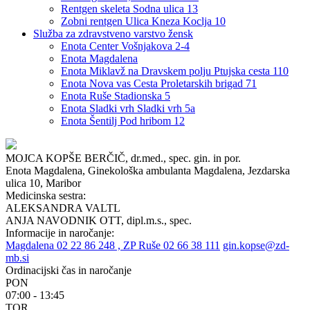
Rentgen skeleta Sodna ulica 13
Zobni rentgen Ulica Kneza Koclja 10
Služba za zdravstveno varstvo žensk
Enota Center Vošnjakova 2-4
Enota Magdalena
Enota Miklavž na Dravskem polju Ptujska cesta 110
Enota Nova vas Cesta Proletarskih brigad 71
Enota Ruše Stadionska 5
Enota Sladki vrh Sladki vrh 5a
Enota Šentilj Pod hribom 12
MOJCA KOPŠE BERČIČ, dr.med., spec. gin. in por.
Enota Magdalena,
Ginekološka ambulanta Magdalena,
Jezdarska
ulica 10, Maribor
Medicinska sestra:
ALEKSANDRA VALTL
ANJA NAVODNIK OTT, dipl.m.s., spec.
Informacije in naročanje:
Magdalena 02 22 86 248 , ZP Ruše 02 66 38 111
gin.kopse@zd-
mb.si
Ordinacijski čas in naročanje
PON
07:00 - 13:45
TOR