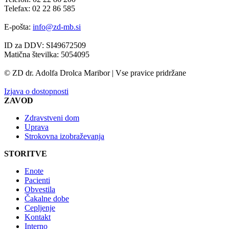
Telefax: 02 22 86 585
E-pošta:
info@zd-mb.si
ID za DDV: SI49672509
Matična številka: 5054095
© ZD dr. Adolfa Drolca Maribor | Vse pravice pridržane
Izjava o dostopnosti
ZAVOD
Zdravstveni dom
Uprava
Strokovna izobraževanja
STORITVE
Enote
Pacienti
Obvestila
Čakalne dobe
Cepljenje
Kontakt
Interno