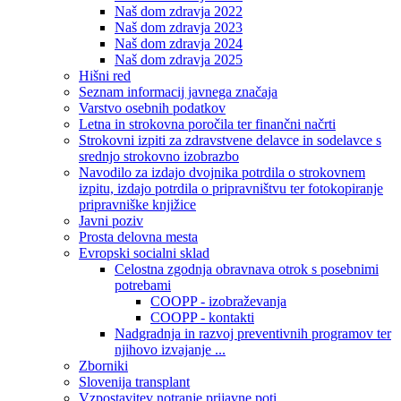
Naš dom zdravja 2022
Naš dom zdravja 2023
Naš dom zdravja 2024
Naš dom zdravja 2025
Hišni red
Seznam informacij javnega značaja
Varstvo osebnih podatkov
Letna in strokovna poročila ter finančni načrti
Strokovni izpiti za zdravstvene delavce in sodelavce s
srednjo strokovno izobrazbo
Navodilo za izdajo dvojnika potrdila o strokovnem
izpitu, izdajo potrdila o pripravništvu ter fotokopiranje
pripravniške knjižice
Javni poziv
Prosta delovna mesta
Evropski socialni sklad
Celostna zgodnja obravnava otrok s posebnimi
potrebami
COOPP - izobraževanja
COOPP - kontakti
Nadgradnja in razvoj preventivnih programov ter
njihovo izvajanje ...
Zborniki
Slovenija transplant
Vzpostavitev notranje prijavne poti