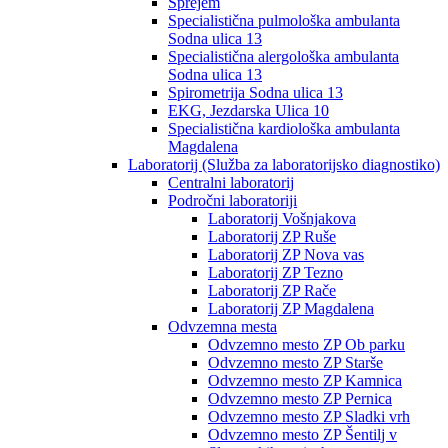
Sprejem
Specialistična pulmološka ambulanta
Sodna ulica 13
Specialistična alergološka ambulanta
Sodna ulica 13
Spirometrija Sodna ulica 13
EKG, Jezdarska Ulica 10
Specialistična kardiološka ambulanta
Magdalena
Laboratorij (Služba za laboratorijsko diagnostiko)
Centralni laboratorij
Področni laboratoriji
Laboratorij Vošnjakova
Laboratorij ZP Ruše
Laboratorij ZP Nova vas
Laboratorij ZP Tezno
Laboratorij ZP Rače
Laboratorij ZP Magdalena
Odvzemna mesta
Odvzemno mesto ZP Ob parku
Odvzemno mesto ZP Starše
Odvzemno mesto ZP Kamnica
Odvzemno mesto ZP Pernica
Odvzemno mesto ZP Sladki vrh
Odvzemno mesto ZP Šentilj v