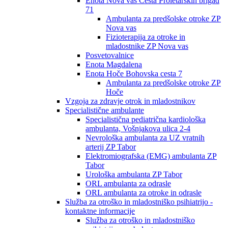
Enota Nova vas Cesta Proletarskih brigad
71
Ambulanta za predšolske otroke ZP
Nova vas
Fizioterapija za otroke in
mladostnike ZP Nova vas
Posvetovalnice
Enota Magdalena
Enota Hoče Bohovska cesta 7
Ambulanta za predšolske otroke ZP
Hoče
Vzgoja za zdravje otrok in mladostnikov
Specialistične ambulante
Specialistična pediatrična kardiološka
ambulanta, Vošnjakova ulica 2-4
Nevrološka ambulanta za UZ vratnih
arterij ZP Tabor
Elektromiografska (EMG) ambulanta ZP
Tabor
Urološka ambulanta ZP Tabor
ORL ambulanta za odrasle
ORL ambulanta za otroke in odrasle
Služba za otroško in mladostniško psihiatrijo -
kontaktne informacije
Služba za otroško in mladostniško