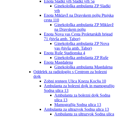
Enota Sladki vrh Sladki vrh 5a
Ginekološka ambulanta ZP Sladki
vrh
Enota Miklavž na Dravskem polju Ptujska
cesta 110
Ginekološka ambulanta ZP Miklavž
na Dravskem polju
Enota Nova vas Cesta Proletarskih brigad
71 (bivša amb. Tabor)
Ginekološka ambulanta ZP Nova
vas (bivša amb. Tabor)
Enota Ruše Stadionska 4
Ginekološka ambulanta ZP Ruše
Enota Magdalena
Ginekološka ambulanta Magdalena
Oddelek za radiologijo s Centrom za bolezni
dojk
Zobni rentgen Ulica Kneza Koclja 10
Ambulanta za bolezni dojk in mamografijo
Sodna ulica 13
Ambulanta za bolezni dojk Sodna
ulica 13
Mamografija Sodna ulica 13
Ambulanta za ultrazvok Sodna ulica 13
Ambulanta za ultrazvok Sodna ulica