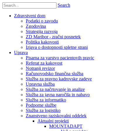
Search
Zdravstveni dom
Podatki o zavodu
Zgodovina
Strategija razvoja
ZD Maribor - zračni posnetek
Politika kakovosti
Izjava o dostopnosti spletne strani
Uprava
Pisarna za varstvo pacientovih pravic
Referat za kakovost
Notranji revizor
Računovodsko finančna služba
Služba za pravno kadrovske zadeve
Upravna služba
Služba za načrtovanje in analize
Služba za javna naročila in nabavo
Služba za informatiko
Podporne službe
Služba za logistiko
Znanstveno raziskovalni oddelek
Aktualni projekti
MOUNTADAPT