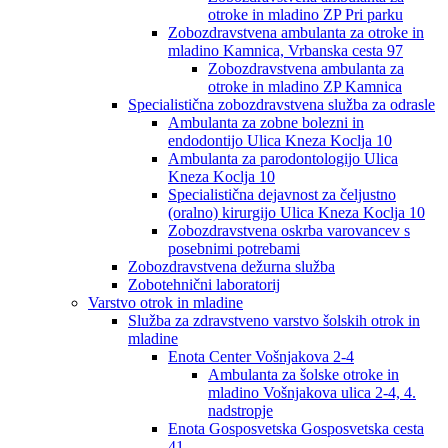
otroke in mladino ZP Pri parku
Zobozdravstvena ambulanta za otroke in
mladino Kamnica, Vrbanska cesta 97
Zobozdravstvena ambulanta za
otroke in mladino ZP Kamnica
Specialistična zobozdravstvena služba za odrasle
Ambulanta za zobne bolezni in
endodontijo Ulica Kneza Koclja 10
Ambulanta za parodontologijo Ulica
Kneza Koclja 10
Specialistična dejavnost za čeljustno
(oralno) kirurgijo Ulica Kneza Koclja 10
Zobozdravstvena oskrba varovancev s
posebnimi potrebami
Zobozdravstvena dežurna služba
Zobotehnični laboratorij
Varstvo otrok in mladine
Služba za zdravstveno varstvo šolskih otrok in
mladine
Enota Center Vošnjakova 2-4
Ambulanta za šolske otroke in
mladino Vošnjakova ulica 2-4, 4.
nadstropje
Enota Gosposvetska Gosposvetska cesta
41