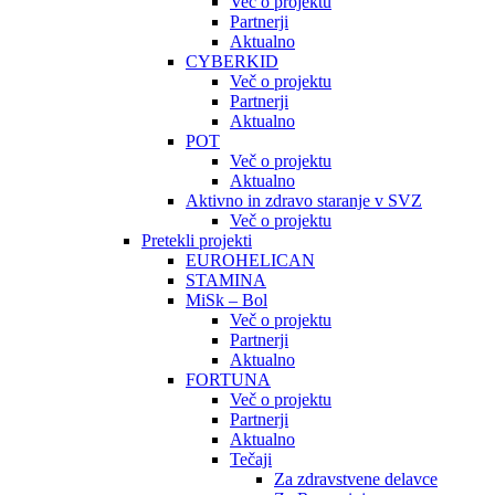
Več o projektu
Partnerji
Aktualno
CYBERKID
Več o projektu
Partnerji
Aktualno
POT
Več o projektu
Aktualno
Aktivno in zdravo staranje v SVZ
Več o projektu
Pretekli projekti
EUROHELICAN
STAMINA
MiSk – Bol
Več o projektu
Partnerji
Aktualno
FORTUNA
Več o projektu
Partnerji
Aktualno
Tečaji
Za zdravstvene delavce