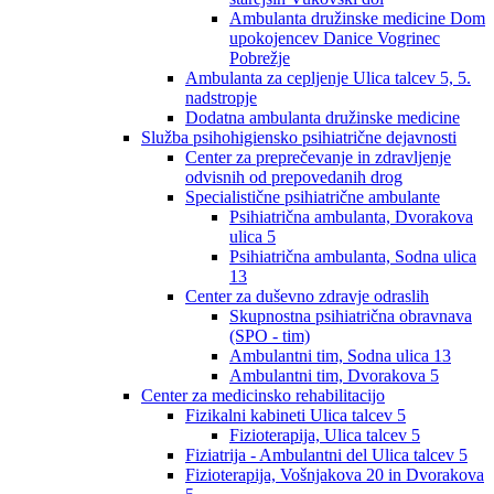
Ambulanta družinske medicine Dom
upokojencev Danice Vogrinec
Pobrežje
Ambulanta za cepljenje Ulica talcev 5, 5.
nadstropje
Dodatna ambulanta družinske medicine
Služba psihohigiensko psihiatrične dejavnosti
Center za preprečevanje in zdravljenje
odvisnih od prepovedanih drog
Specialistične psihiatrične ambulante
Psihiatrična ambulanta, Dvorakova
ulica 5
Psihiatrična ambulanta, Sodna ulica
13
Center za duševno zdravje odraslih
Skupnostna psihiatrična obravnava
(SPO - tim)
Ambulantni tim, Sodna ulica 13
Ambulantni tim, Dvorakova 5
Center za medicinsko rehabilitacijo
Fizikalni kabineti Ulica talcev 5
Fizioterapija, Ulica talcev 5
Fiziatrija - Ambulantni del Ulica talcev 5
Fizioterapija, Vošnjakova 20 in Dvorakova