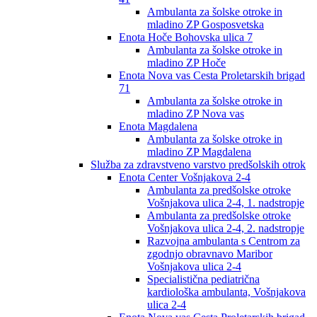
Ambulanta za šolske otroke in
mladino ZP Gosposvetska
Enota Hoče Bohovska ulica 7
Ambulanta za šolske otroke in
mladino ZP Hoče
Enota Nova vas Cesta Proletarskih brigad
71
Ambulanta za šolske otroke in
mladino ZP Nova vas
Enota Magdalena
Ambulanta za šolske otroke in
mladino ZP Magdalena
Služba za zdravstveno varstvo predšolskih otrok
Enota Center Vošnjakova 2-4
Ambulanta za predšolske otroke
Vošnjakova ulica 2-4, 1. nadstropje
Ambulanta za predšolske otroke
Vošnjakova ulica 2-4, 2. nadstropje
Razvojna ambulanta s Centrom za
zgodnjo obravnavo Maribor
Vošnjakova ulica 2-4
Specialistična pediatrična
kardiološka ambulanta, Vošnjakova
ulica 2-4