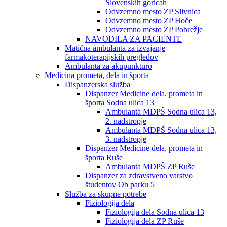
Slovenskih goricah
Odvzemno mesto ZP Slivnica
Odvzemno mesto ZP Hoče
Odvzemno mesto ZP Pobrežje
NAVODILA ZA PACIENTE
Matična ambulanta za izvajanje
farmakoterapijskih pregledov
Ambulanta za akupunkturo
Medicina prometa, dela in športa
Dispanzerska služba
Dispanzer Medicine dela, prometa in
športa Sodna ulica 13
Ambulanta MDPŠ Sodna ulica 13,
2. nadstropje
Ambulanta MDPŠ Sodna ulica 13,
3. nadstropje
Dispanzer Medicine dela, prometa in
športa Ruše
Ambulanta MDPŠ ZP Ruše
Dispanzer za zdravstveno varstvo
študentov Ob parku 5
Služba za skupne potrebe
Fiziologija dela
Fiziologija dela Sodna ulica 13
Fiziologija dela ZP Ruše