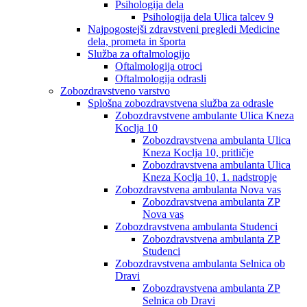
Psihologija dela
Psihologija dela Ulica talcev 9
Najpogostejši zdravstveni pregledi Medicine
dela, prometa in športa
Služba za oftalmologijo
Oftalmologija otroci
Oftalmologija odrasli
Zobozdravstveno varstvo
Splošna zobozdravstvena služba za odrasle
Zobozdravstvene ambulante Ulica Kneza
Koclja 10
Zobozdravstvena ambulanta Ulica
Kneza Koclja 10, pritličje
Zobozdravstvena ambulanta Ulica
Kneza Koclja 10, 1. nadstropje
Zobozdravstvena ambulanta Nova vas
Zobozdravstvena ambulanta ZP
Nova vas
Zobozdravstvena ambulanta Studenci
Zobozdravstvena ambulanta ZP
Studenci
Zobozdravstvena ambulanta Selnica ob
Dravi
Zobozdravstvena ambulanta ZP
Selnica ob Dravi