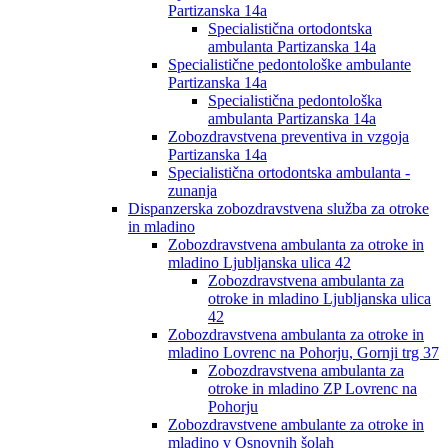
Partizanska 14a
Specialistična ortodontska
ambulanta Partizanska 14a
Specialistične pedontološke ambulante
Partizanska 14a
Specialistična pedontološka
ambulanta Partizanska 14a
Zobozdravstvena preventiva in vzgoja
Partizanska 14a
Specialistična ortodontska ambulanta -
zunanja
Dispanzerska zobozdravstvena služba za otroke
in mladino
Zobozdravstvena ambulanta za otroke in
mladino Ljubljanska ulica 42
Zobozdravstvena ambulanta za
otroke in mladino Ljubljanska ulica
42
Zobozdravstvena ambulanta za otroke in
mladino Lovrenc na Pohorju, Gornji trg 37
Zobozdravstvena ambulanta za
otroke in mladino ZP Lovrenc na
Pohorju
Zobozdravstvene ambulante za otroke in
mladino v Osnovnih šolah