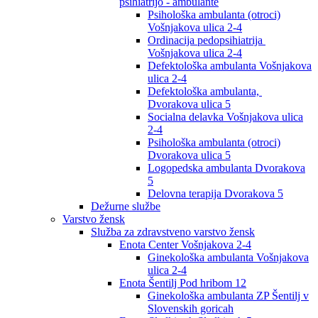
psihiatrijo - ambulante
Psihološka ambulanta (otroci)
Vošnjakova ulica 2-4
Ordinacija pedopsihiatrija
Vošnjakova ulica 2-4
Defektološka ambulanta Vošnjakova
ulica 2-4
Defektološka ambulanta,
Dvorakova ulica 5
Socialna delavka Vošnjakova ulica
2-4
Psihološka ambulanta (otroci)
Dvorakova ulica 5
Logopedska ambulanta Dvorakova
5
Delovna terapija Dvorakova 5
Dežurne službe
Varstvo žensk
Služba za zdravstveno varstvo žensk
Enota Center Vošnjakova 2-4
Ginekološka ambulanta Vošnjakova
ulica 2-4
Enota Šentilj Pod hribom 12
Ginekološka ambulanta ZP Šentilj v
Slovenskih goricah