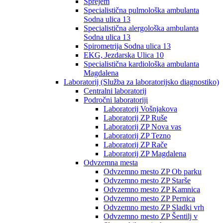
Sprejem
Specialistična pulmološka ambulanta
Sodna ulica 13
Specialistična alergološka ambulanta
Sodna ulica 13
Spirometrija Sodna ulica 13
EKG, Jezdarska Ulica 10
Specialistična kardiološka ambulanta
Magdalena
Laboratorij (Služba za laboratorijsko diagnostiko)
Centralni laboratorij
Področni laboratoriji
Laboratorij Vošnjakova
Laboratorij ZP Ruše
Laboratorij ZP Nova vas
Laboratorij ZP Tezno
Laboratorij ZP Rače
Laboratorij ZP Magdalena
Odvzemna mesta
Odvzemno mesto ZP Ob parku
Odvzemno mesto ZP Starše
Odvzemno mesto ZP Kamnica
Odvzemno mesto ZP Pernica
Odvzemno mesto ZP Sladki vrh
Odvzemno mesto ZP Šentilj v