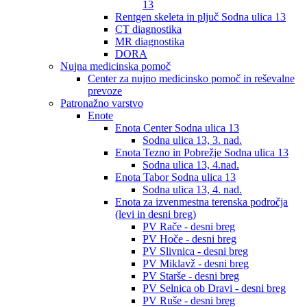
13
Rentgen skeleta in pljuč Sodna ulica 13
CT diagnostika
MR diagnostika
DORA
Nujna medicinska pomoč
Center za nujno medicinsko pomoč in reševalne
prevoze
Patronažno varstvo
Enote
Enota Center Sodna ulica 13
Sodna ulica 13, 3. nad.
Enota Tezno in Pobrežje Sodna ulica 13
Sodna ulica 13, 4.nad.
Enota Tabor Sodna ulica 13
Sodna ulica 13, 4. nad.
Enota za izvenmestna terenska področja
(levi in desni breg)
PV Rače - desni breg
PV Hoče - desni breg
PV Slivnica - desni breg
PV Miklavž - desni breg
PV Starše - desni breg
PV Selnica ob Dravi - desni breg
PV Ruše - desni breg