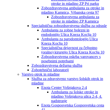
otroke in mladino ZP Pri parku
Zobozdravstvena ambulanta za otroke in
mladino Kamnica, Vrbanska cesta 97
Zobozdravstvena ambulanta za
otroke in mladino ZP Kamnica
Specialistična zobozdravstvena služba za odrasle
Ambulanta za zobne bolezni in
endodontijo Ulica Kneza Koclja 10
Ambulanta za parodontologijo Ulica
Kneza Koclja 10
Specialistična dejavnost za čeljustno
(oralno) kirurgijo Ulica Kneza Koclja 10
Zobozdravstvena oskrba varovancev s
posebnimi potrebami
Zobozdravstvena dežurna služba
Zobotehnični laboratorij
Varstvo otrok in mladine
Služba za zdravstveno varstvo šolskih otrok in
mladine
Enota Center Vošnjakova 2-4
Ambulanta za šolske otroke in
mladino Vošnjakova ulica 2-4, 4.
nadstropje
Enota Gosposvetska Gosposvetska cesta
41