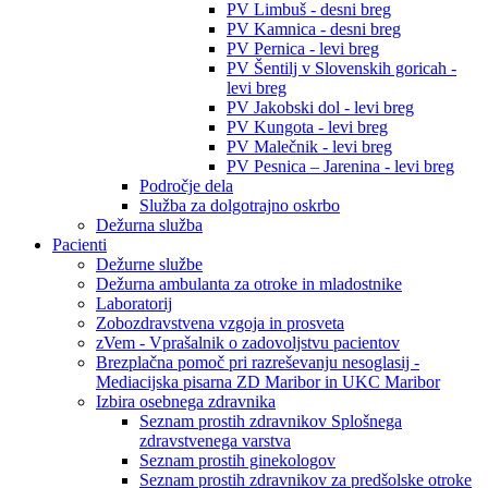
PV Limbuš - desni breg
PV Kamnica - desni breg
PV Pernica - levi breg
PV Šentilj v Slovenskih goricah -
levi breg
PV Jakobski dol - levi breg
PV Kungota - levi breg
PV Malečnik - levi breg
PV Pesnica – Jarenina - levi breg
Področje dela
Služba za dolgotrajno oskrbo
Dežurna služba
Pacienti
Dežurne službe
Dežurna ambulanta za otroke in mladostnike
Laboratorij
Zobozdravstvena vzgoja in prosveta
zVem - Vprašalnik o zadovoljstvu pacientov
Brezplačna pomoč pri razreševanju nesoglasij -
Mediacijska pisarna ZD Maribor in UKC Maribor
Izbira osebnega zdravnika
Seznam prostih zdravnikov Splošnega
zdravstvenega varstva
Seznam prostih ginekologov
Seznam prostih zdravnikov za predšolske otroke