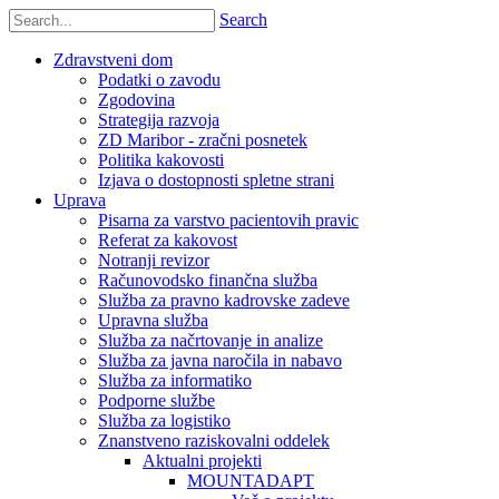
Search
Zdravstveni dom
Podatki o zavodu
Zgodovina
Strategija razvoja
ZD Maribor - zračni posnetek
Politika kakovosti
Izjava o dostopnosti spletne strani
Uprava
Pisarna za varstvo pacientovih pravic
Referat za kakovost
Notranji revizor
Računovodsko finančna služba
Služba za pravno kadrovske zadeve
Upravna služba
Služba za načrtovanje in analize
Služba za javna naročila in nabavo
Služba za informatiko
Podporne službe
Služba za logistiko
Znanstveno raziskovalni oddelek
Aktualni projekti
MOUNTADAPT