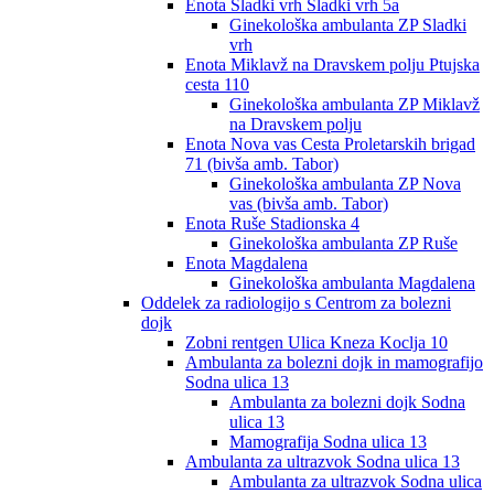
Enota Sladki vrh Sladki vrh 5a
Ginekološka ambulanta ZP Sladki
vrh
Enota Miklavž na Dravskem polju Ptujska
cesta 110
Ginekološka ambulanta ZP Miklavž
na Dravskem polju
Enota Nova vas Cesta Proletarskih brigad
71 (bivša amb. Tabor)
Ginekološka ambulanta ZP Nova
vas (bivša amb. Tabor)
Enota Ruše Stadionska 4
Ginekološka ambulanta ZP Ruše
Enota Magdalena
Ginekološka ambulanta Magdalena
Oddelek za radiologijo s Centrom za bolezni
dojk
Zobni rentgen Ulica Kneza Koclja 10
Ambulanta za bolezni dojk in mamografijo
Sodna ulica 13
Ambulanta za bolezni dojk Sodna
ulica 13
Mamografija Sodna ulica 13
Ambulanta za ultrazvok Sodna ulica 13
Ambulanta za ultrazvok Sodna ulica