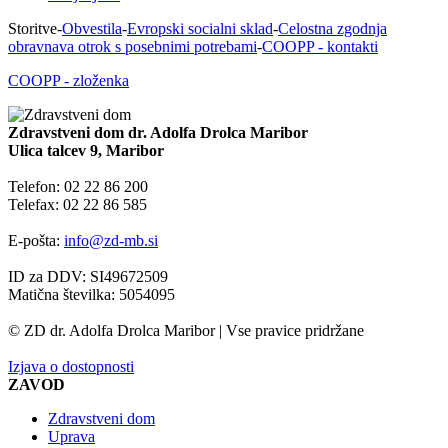
Storitve
-
Obvestila
-
Evropski socialni sklad
-
Celostna zgodnja
obravnava otrok s posebnimi potrebami
-
COOPP - kontakti
COOPP - zloženka
Zdravstveni dom dr. Adolfa Drolca Maribor
Ulica talcev 9, Maribor
Telefon: 02 22 86 200
Telefax: 02 22 86 585
E-pošta:
info@zd-mb.si
ID za DDV: SI49672509
Matična številka: 5054095
© ZD dr. Adolfa Drolca Maribor | Vse pravice pridržane
Izjava o dostopnosti
ZAVOD
Zdravstveni dom
Uprava