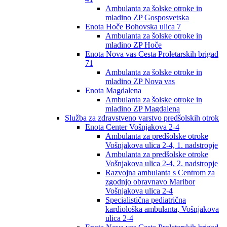
Ambulanta za šolske otroke in
mladino ZP Gosposvetska
Enota Hoče Bohovska ulica 7
Ambulanta za šolske otroke in
mladino ZP Hoče
Enota Nova vas Cesta Proletarskih brigad
71
Ambulanta za šolske otroke in
mladino ZP Nova vas
Enota Magdalena
Ambulanta za šolske otroke in
mladino ZP Magdalena
Služba za zdravstveno varstvo predšolskih otrok
Enota Center Vošnjakova 2-4
Ambulanta za predšolske otroke
Vošnjakova ulica 2-4, 1. nadstropje
Ambulanta za predšolske otroke
Vošnjakova ulica 2-4, 2. nadstropje
Razvojna ambulanta s Centrom za
zgodnjo obravnavo Maribor
Vošnjakova ulica 2-4
Specialistična pediatrična
kardiološka ambulanta, Vošnjakova
ulica 2-4