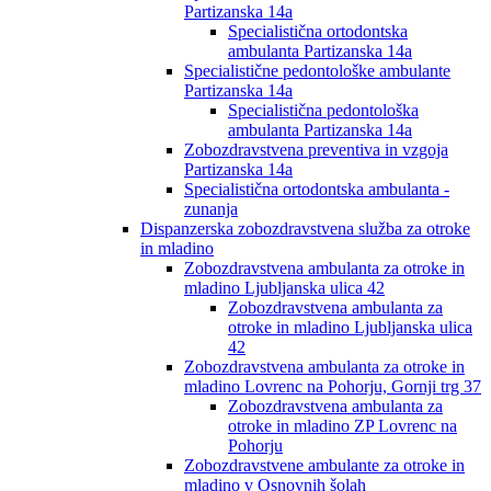
Partizanska 14a
Specialistična ortodontska
ambulanta Partizanska 14a
Specialistične pedontološke ambulante
Partizanska 14a
Specialistična pedontološka
ambulanta Partizanska 14a
Zobozdravstvena preventiva in vzgoja
Partizanska 14a
Specialistična ortodontska ambulanta -
zunanja
Dispanzerska zobozdravstvena služba za otroke
in mladino
Zobozdravstvena ambulanta za otroke in
mladino Ljubljanska ulica 42
Zobozdravstvena ambulanta za
otroke in mladino Ljubljanska ulica
42
Zobozdravstvena ambulanta za otroke in
mladino Lovrenc na Pohorju, Gornji trg 37
Zobozdravstvena ambulanta za
otroke in mladino ZP Lovrenc na
Pohorju
Zobozdravstvene ambulante za otroke in
mladino v Osnovnih šolah