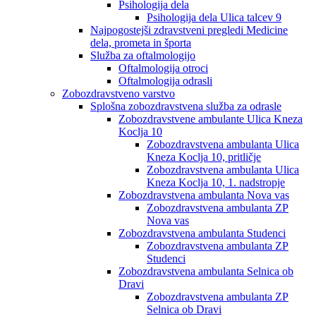
Psihologija dela
Psihologija dela Ulica talcev 9
Najpogostejši zdravstveni pregledi Medicine
dela, prometa in športa
Služba za oftalmologijo
Oftalmologija otroci
Oftalmologija odrasli
Zobozdravstveno varstvo
Splošna zobozdravstvena služba za odrasle
Zobozdravstvene ambulante Ulica Kneza
Koclja 10
Zobozdravstvena ambulanta Ulica
Kneza Koclja 10, pritličje
Zobozdravstvena ambulanta Ulica
Kneza Koclja 10, 1. nadstropje
Zobozdravstvena ambulanta Nova vas
Zobozdravstvena ambulanta ZP
Nova vas
Zobozdravstvena ambulanta Studenci
Zobozdravstvena ambulanta ZP
Studenci
Zobozdravstvena ambulanta Selnica ob
Dravi
Zobozdravstvena ambulanta ZP
Selnica ob Dravi