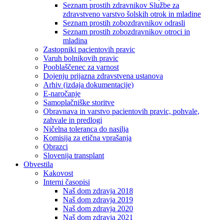
Seznam prostih zdravnikov Službe za
zdravstveno varstvo šolskih otrok in mladine
Seznam prostih zobozdravnikov odrasli
Seznam prostih zobozdravnikov otroci in
mladina
Zastopniki pacientovih pravic
Varuh bolnikovih pravic
Pooblaščenec za varnost
Dojenju prijazna zdravstvena ustanova
Arhiv (izdaja dokumentacije)
E-naročanje
Samoplačniške storitve
Obravnava in varstvo pacientovih pravic, pohvale,
zahvale in predlogi
Ničelna toleranca do nasilja
Komisija za etična vprašanja
Obrazci
Slovenija transplant
Obvestila
Kakovost
Interni časopisi
Naš dom zdravja 2018
Naš dom zdravja 2019
Naš dom zdravja 2020
Naš dom zdravja 2021