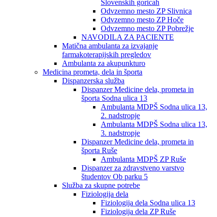
Slovenskih goricah
Odvzemno mesto ZP Slivnica
Odvzemno mesto ZP Hoče
Odvzemno mesto ZP Pobrežje
NAVODILA ZA PACIENTE
Matična ambulanta za izvajanje
farmakoterapijskih pregledov
Ambulanta za akupunkturo
Medicina prometa, dela in športa
Dispanzerska služba
Dispanzer Medicine dela, prometa in
športa Sodna ulica 13
Ambulanta MDPŠ Sodna ulica 13,
2. nadstropje
Ambulanta MDPŠ Sodna ulica 13,
3. nadstropje
Dispanzer Medicine dela, prometa in
športa Ruše
Ambulanta MDPŠ ZP Ruše
Dispanzer za zdravstveno varstvo
študentov Ob parku 5
Služba za skupne potrebe
Fiziologija dela
Fiziologija dela Sodna ulica 13
Fiziologija dela ZP Ruše