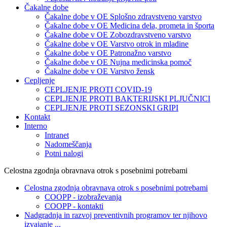
Čakalne dobe
Čakalne dobe v OE Splošno zdravstveno varstvo
Čakalne dobe v OE Medicina dela, prometa in športa
Čakalne dobe v OE Zobozdravstveno varstvo
Čakalne dobe v OE Varstvo otrok in mladine
Čakalne dobe v OE Patronažno varstvo
Čakalne dobe v OE Nujna medicinska pomoč
Čakalne dobe v OE Varstvo žensk
Cepljenje
CEPLJENJE PROTI COVID-19
CEPLJENJE PROTI BAKTERIJSKI PLJUČNICI
CEPLJENJE PROTI SEZONSKI GRIPI
Kontakt
Interno
Intranet
Nadomeščanja
Potni nalogi
Celostna zgodnja obravnava otrok s posebnimi potrebami
Celostna zgodnja obravnava otrok s posebnimi potrebami
COOPP - izobraževanja
COOPP - kontakti
Nadgradnja in razvoj preventivnih programov ter njihovo
izvajanje ...