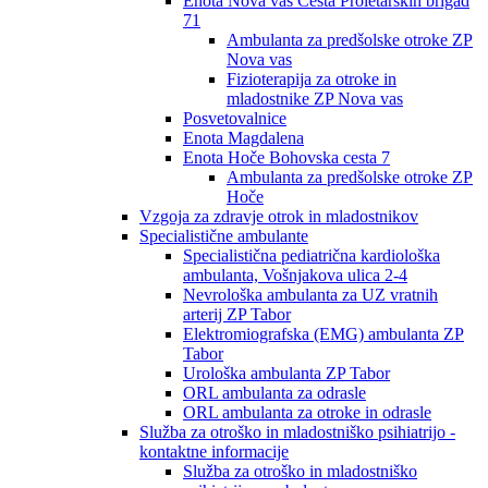
Enota Nova vas Cesta Proletarskih brigad
71
Ambulanta za predšolske otroke ZP
Nova vas
Fizioterapija za otroke in
mladostnike ZP Nova vas
Posvetovalnice
Enota Magdalena
Enota Hoče Bohovska cesta 7
Ambulanta za predšolske otroke ZP
Hoče
Vzgoja za zdravje otrok in mladostnikov
Specialistične ambulante
Specialistična pediatrična kardiološka
ambulanta, Vošnjakova ulica 2-4
Nevrološka ambulanta za UZ vratnih
arterij ZP Tabor
Elektromiografska (EMG) ambulanta ZP
Tabor
Urološka ambulanta ZP Tabor
ORL ambulanta za odrasle
ORL ambulanta za otroke in odrasle
Služba za otroško in mladostniško psihiatrijo -
kontaktne informacije
Služba za otroško in mladostniško