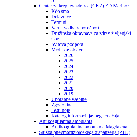
5
Center za krepitev zdravja (CKZ) ZD Maribor
Kdo smo
Delavnice
Termini
Varna vadba v nosečnosti
Družinska obravnava za zdrav življenjski
slog
Svitova podpora
Medijske objave
2026
2025
2024
2023
2022
2021
2020
2019
Uporabne vsebine
Zgodovina
Testi hoje
Katalog informacij javnega značaja
Antikoagulantna ambulanta
Antikoagulantna ambulanta Magdalena
Služba pnevmoftiziološkega dispanzerja (PTD)