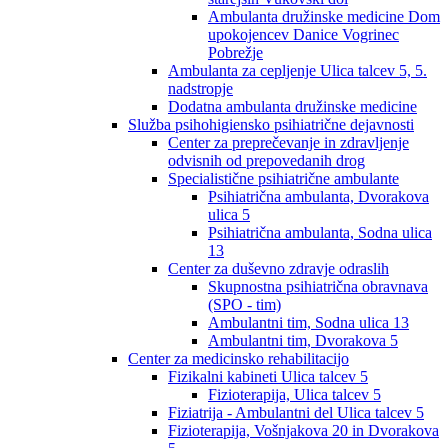
Ambulanta družinske medicine Dom
upokojencev Danice Vogrinec
Pobrežje
Ambulanta za cepljenje Ulica talcev 5, 5.
nadstropje
Dodatna ambulanta družinske medicine
Služba psihohigiensko psihiatrične dejavnosti
Center za preprečevanje in zdravljenje
odvisnih od prepovedanih drog
Specialistične psihiatrične ambulante
Psihiatrična ambulanta, Dvorakova
ulica 5
Psihiatrična ambulanta, Sodna ulica
13
Center za duševno zdravje odraslih
Skupnostna psihiatrična obravnava
(SPO - tim)
Ambulantni tim, Sodna ulica 13
Ambulantni tim, Dvorakova 5
Center za medicinsko rehabilitacijo
Fizikalni kabineti Ulica talcev 5
Fizioterapija, Ulica talcev 5
Fiziatrija - Ambulantni del Ulica talcev 5
Fizioterapija, Vošnjakova 20 in Dvorakova