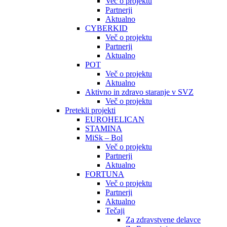
Več o projektu
Partnerji
Aktualno
CYBERKID
Več o projektu
Partnerji
Aktualno
POT
Več o projektu
Aktualno
Aktivno in zdravo staranje v SVZ
Več o projektu
Pretekli projekti
EUROHELICAN
STAMINA
MiSk – Bol
Več o projektu
Partnerji
Aktualno
FORTUNA
Več o projektu
Partnerji
Aktualno
Tečaji
Za zdravstvene delavce