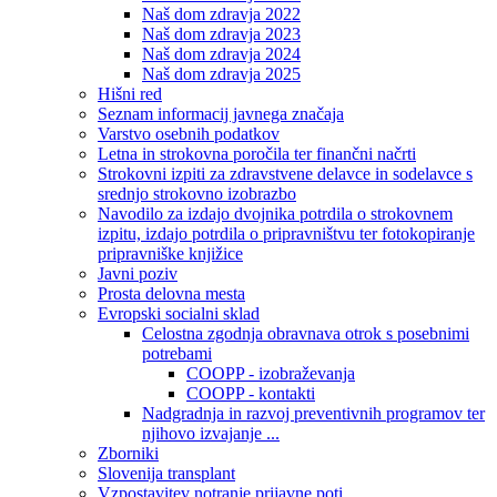
Naš dom zdravja 2022
Naš dom zdravja 2023
Naš dom zdravja 2024
Naš dom zdravja 2025
Hišni red
Seznam informacij javnega značaja
Varstvo osebnih podatkov
Letna in strokovna poročila ter finančni načrti
Strokovni izpiti za zdravstvene delavce in sodelavce s
srednjo strokovno izobrazbo
Navodilo za izdajo dvojnika potrdila o strokovnem
izpitu, izdajo potrdila o pripravništvu ter fotokopiranje
pripravniške knjižice
Javni poziv
Prosta delovna mesta
Evropski socialni sklad
Celostna zgodnja obravnava otrok s posebnimi
potrebami
COOPP - izobraževanja
COOPP - kontakti
Nadgradnja in razvoj preventivnih programov ter
njihovo izvajanje ...
Zborniki
Slovenija transplant
Vzpostavitev notranje prijavne poti