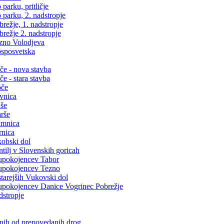
arku, pritličje
parku, 2. nadstropje
ežje, 1. nadstropje
režje 2. nadstropje
zno Volodjeva
sposvetska
e - nova stavba
 - stara stavba
oče
vnica
še
rše
amnica
rnica
obski dol
ilj v Slovenskih goricah
upokojencev Tabor
upokojencev Tezno
arejših Vukovski dol
pokojencev Danice Vogrinec Pobrežje
dstropje
snih od prepovedanih drog