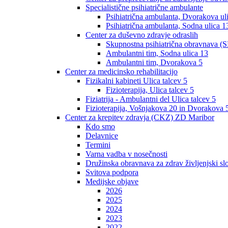
Specialistične psihiatrične ambulante
Psihiatrična ambulanta, Dvorakova ul
Psihiatrična ambulanta, Sodna ulica 1
Center za duševno zdravje odraslih
Skupnostna psihiatrična obravnava (S
Ambulantni tim, Sodna ulica 13
Ambulantni tim, Dvorakova 5
Center za medicinsko rehabilitacijo
Fizikalni kabineti Ulica talcev 5
Fizioterapija, Ulica talcev 5
Fiziatrija - Ambulantni del Ulica talcev 5
Fizioterapija, Vošnjakova 20 in Dvorakova 
Center za krepitev zdravja (CKZ) ZD Maribor
Kdo smo
Delavnice
Termini
Varna vadba v nosečnosti
Družinska obravnava za zdrav življenjski sl
Svitova podpora
Medijske objave
2026
2025
2024
2023
2022