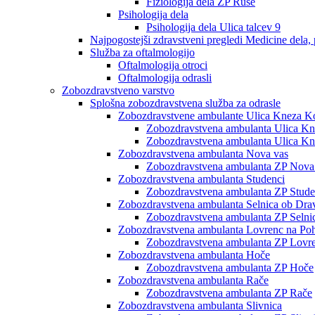
Fiziologija dela ZP Ruše
Psihologija dela
Psihologija dela Ulica talcev 9
Najpogostejši zdravstveni pregledi Medicine dela, 
Služba za oftalmologijo
Oftalmologija otroci
Oftalmologija odrasli
Zobozdravstveno varstvo
Splošna zobozdravstvena služba za odrasle
Zobozdravstvene ambulante Ulica Kneza Ko
Zobozdravstvena ambulanta Ulica Knez
Zobozdravstvena ambulanta Ulica Kne
Zobozdravstvena ambulanta Nova vas
Zobozdravstvena ambulanta ZP Nova
Zobozdravstvena ambulanta Studenci
Zobozdravstvena ambulanta ZP Stude
Zobozdravstvena ambulanta Selnica ob Dra
Zobozdravstvena ambulanta ZP Selni
Zobozdravstvena ambulanta Lovrenc na Poh
Zobozdravstvena ambulanta ZP Lovre
Zobozdravstvena ambulanta Hoče
Zobozdravstvena ambulanta ZP Hoče
Zobozdravstvena ambulanta Rače
Zobozdravstvena ambulanta ZP Rače
Zobozdravstvena ambulanta Slivnica