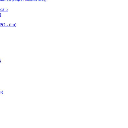
ica 5
3
PO - tim)
5
og