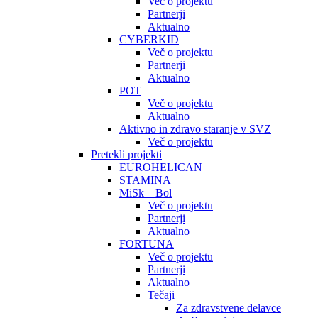
Več o projektu
Partnerji
Aktualno
CYBERKID
Več o projektu
Partnerji
Aktualno
POT
Več o projektu
Aktualno
Aktivno in zdravo staranje v SVZ
Več o projektu
Pretekli projekti
EUROHELICAN
STAMINA
MiSk – Bol
Več o projektu
Partnerji
Aktualno
FORTUNA
Več o projektu
Partnerji
Aktualno
Tečaji
Za zdravstvene delavce