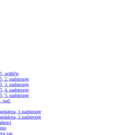
 pritličje
, 2. nadstropje
, 3. nadstropje
, 4. nadstropje
, 5. nadstropje
. nad.
dalena, 1.nadstropje
dalena, 2.nadstropje
udenci
zno
va vas