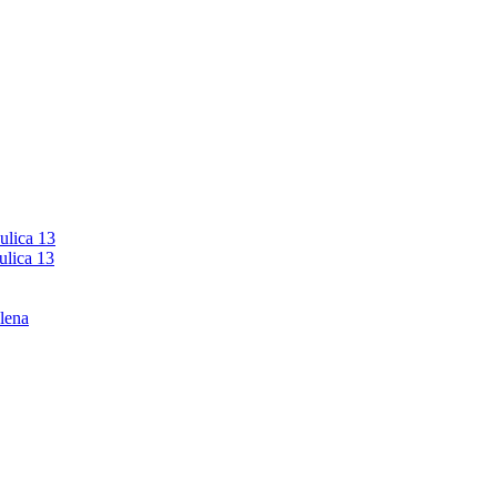
ulica 13
ulica 13
lena