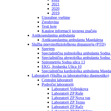
2021
2020
2019
Uporabne vsebine
Zgodovina
Testi hoje
Katalog informacij javnega značaja
Antikoagulantna ambulanta
Antikoagulantna ambulanta Magdalena
Služba pnevmoftiziološkega dispanzerja (PTD)
Sprejem
Specialistična pulmološka ambulanta Sodna 
Specialistična alergološka ambulanta Sodna 
Spirometrija Sodna ulica 13
EKG, Jezdarska Ulica 10
Specialistična kardiološka ambulanta Magda
Laboratorij (Služba za laboratorijsko diagnostiko)
Centralni laboratorij
Področni laboratoriji
Laboratorij Vošnjakova
Laboratorij ZP Ruše
Laboratorij ZP Nova vas
Laboratorij ZP Tezno
Laboratorij ZP Rače