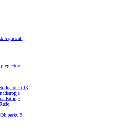
kih goricah
h pregledov
 Sodna ulica 13
nadstropje
nadstropje
 Ruše
 Ob parku 5