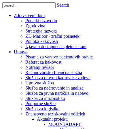
Search
Zdravstveni dom
Podatki o zavodu
Zgodovina
Strategija razvoja
ZD Maribor - zračni posnetek
Politika kakovosti
Izjava o dostopnosti spletne strani
Uprava
Pisarna za varstvo pacientovih pravic
Referat za kakovost
Notranji revizor
Računovodsko finančna služba
Služba za pravno kadrovske zadeve
Upravna služba
Služba za načrtovanje in analize
Služba za javna naročila in nabavo
Služba za informatiko
Podporne službe
Služba za logistiko
Znanstveno raziskovalni oddelek
Aktualni projekti
MOUNTADAPT