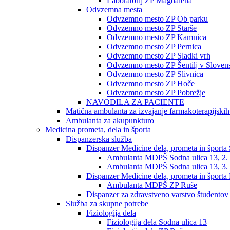
Laboratorij ZP Magdalena
Odvzemna mesta
Odvzemno mesto ZP Ob parku
Odvzemno mesto ZP Starše
Odvzemno mesto ZP Kamnica
Odvzemno mesto ZP Pernica
Odvzemno mesto ZP Sladki vrh
Odvzemno mesto ZP Šentilj v Slovens
Odvzemno mesto ZP Slivnica
Odvzemno mesto ZP Hoče
Odvzemno mesto ZP Pobrežje
NAVODILA ZA PACIENTE
Matična ambulanta za izvajanje farmakoterapijski
Ambulanta za akupunkturo
Medicina prometa, dela in športa
Dispanzerska služba
Dispanzer Medicine dela, prometa in športa
Ambulanta MDPŠ Sodna ulica 13, 2. 
Ambulanta MDPŠ Sodna ulica 13, 3. 
Dispanzer Medicine dela, prometa in športa
Ambulanta MDPŠ ZP Ruše
Dispanzer za zdravstveno varstvo študentov
Služba za skupne potrebe
Fiziologija dela
Fiziologija dela Sodna ulica 13