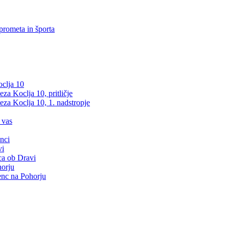
prometa in športa
clja 10
a Koclja 10, pritličje
za Koclja 10, 1. nadstropje
 vas
nci
vi
ca ob Dravi
orju
nc na Pohorju