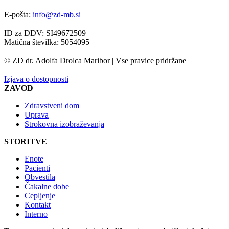
E-pošta:
info@zd-mb.si
ID za DDV: SI49672509
Matična številka: 5054095
© ZD dr. Adolfa Drolca Maribor | Vse pravice pridržane
Izjava o dostopnosti
ZAVOD
Zdravstveni dom
Uprava
Strokovna izobraževanja
STORITVE
Enote
Pacienti
Obvestila
Čakalne dobe
Cepljenje
Kontakt
Interno