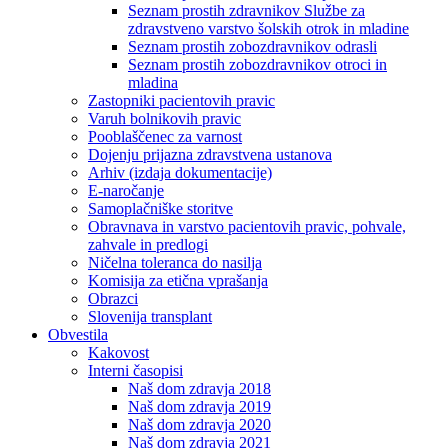
Seznam prostih zdravnikov Službe za
zdravstveno varstvo šolskih otrok in mladine
Seznam prostih zobozdravnikov odrasli
Seznam prostih zobozdravnikov otroci in
mladina
Zastopniki pacientovih pravic
Varuh bolnikovih pravic
Pooblaščenec za varnost
Dojenju prijazna zdravstvena ustanova
Arhiv (izdaja dokumentacije)
E-naročanje
Samoplačniške storitve
Obravnava in varstvo pacientovih pravic, pohvale,
zahvale in predlogi
Ničelna toleranca do nasilja
Komisija za etična vprašanja
Obrazci
Slovenija transplant
Obvestila
Kakovost
Interni časopisi
Naš dom zdravja 2018
Naš dom zdravja 2019
Naš dom zdravja 2020
Naš dom zdravja 2021