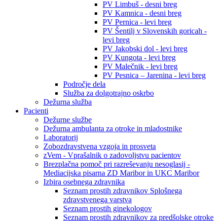
PV Limbuš - desni breg
PV Kamnica - desni breg
PV Pernica - levi breg
PV Šentilj v Slovenskih goricah -
levi breg
PV Jakobski dol - levi breg
PV Kungota - levi breg
PV Malečnik - levi breg
PV Pesnica – Jarenina - levi breg
Področje dela
Služba za dolgotrajno oskrbo
Dežurna služba
Pacienti
Dežurne službe
Dežurna ambulanta za otroke in mladostnike
Laboratorij
Zobozdravstvena vzgoja in prosveta
zVem - Vprašalnik o zadovoljstvu pacientov
Brezplačna pomoč pri razreševanju nesoglasij -
Mediacijska pisarna ZD Maribor in UKC Maribor
Izbira osebnega zdravnika
Seznam prostih zdravnikov Splošnega
zdravstvenega varstva
Seznam prostih ginekologov
Seznam prostih zdravnikov za predšolske otroke