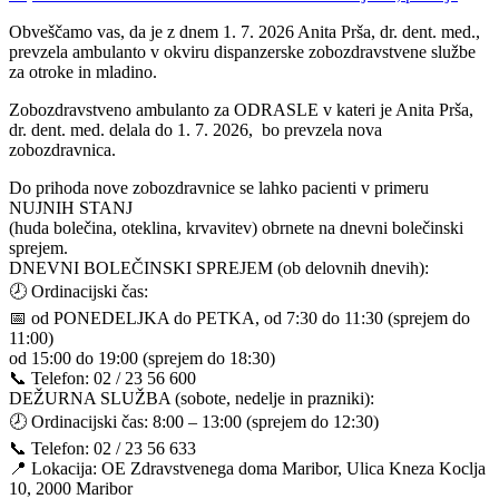
Obveščamo vas, da je z dnem 1. 7. 2026 Anita Prša, dr. dent. med.,
prevzela ambulanto v okviru dispanzerske zobozdravstvene službe
za otroke in mladino.
Zobozdravstveno ambulanto za ODRASLE v kateri je Anita Prša,
dr. dent. med. delala do 1. 7. 2026, bo prevzela nova
zobozdravnica.
Do prihoda nove zobozdravnice se lahko pacienti v primeru
NUJNIH STANJ
(huda bolečina, oteklina, krvavitev) obrnete na dnevni bolečinski
sprejem.
DNEVNI BOLEČINSKI SPREJEM (ob delovnih dnevih):
🕗 Ordinacijski čas:
📅 od PONEDELJKA do PETKA, od 7:30 do 11:30 (sprejem do
11:00)
od 15:00 do 19:00 (sprejem do 18:30)
📞 Telefon: 02 / 23 56 600
DEŽURNA SLUŽBA (sobote, nedelje in prazniki):
🕗 Ordinacijski čas: 8:00 – 13:00 (sprejem do 12:30)
📞 Telefon: 02 / 23 56 633
📍 Lokacija: OE Zdravstvenega doma Maribor, Ulica Kneza Koclja
10, 2000 Maribor