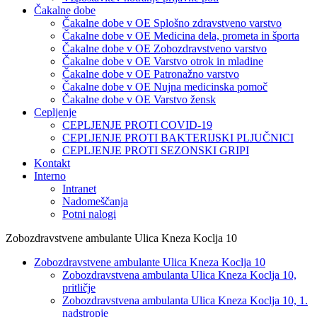
Čakalne dobe
Čakalne dobe v OE Splošno zdravstveno varstvo
Čakalne dobe v OE Medicina dela, prometa in športa
Čakalne dobe v OE Zobozdravstveno varstvo
Čakalne dobe v OE Varstvo otrok in mladine
Čakalne dobe v OE Patronažno varstvo
Čakalne dobe v OE Nujna medicinska pomoč
Čakalne dobe v OE Varstvo žensk
Cepljenje
CEPLJENJE PROTI COVID-19
CEPLJENJE PROTI BAKTERIJSKI PLJUČNICI
CEPLJENJE PROTI SEZONSKI GRIPI
Kontakt
Interno
Intranet
Nadomeščanja
Potni nalogi
Zobozdravstvene ambulante Ulica Kneza Koclja 10
Zobozdravstvene ambulante Ulica Kneza Koclja 10
Zobozdravstvena ambulanta Ulica Kneza Koclja 10,
pritličje
Zobozdravstvena ambulanta Ulica Kneza Koclja 10, 1.
nadstropje