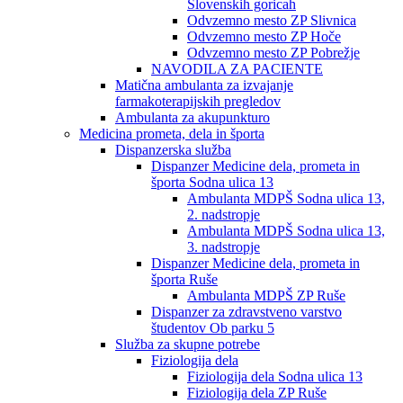
Slovenskih goricah
Odvzemno mesto ZP Slivnica
Odvzemno mesto ZP Hoče
Odvzemno mesto ZP Pobrežje
NAVODILA ZA PACIENTE
Matična ambulanta za izvajanje
farmakoterapijskih pregledov
Ambulanta za akupunkturo
Medicina prometa, dela in športa
Dispanzerska služba
Dispanzer Medicine dela, prometa in
športa Sodna ulica 13
Ambulanta MDPŠ Sodna ulica 13,
2. nadstropje
Ambulanta MDPŠ Sodna ulica 13,
3. nadstropje
Dispanzer Medicine dela, prometa in
športa Ruše
Ambulanta MDPŠ ZP Ruše
Dispanzer za zdravstveno varstvo
študentov Ob parku 5
Služba za skupne potrebe
Fiziologija dela
Fiziologija dela Sodna ulica 13
Fiziologija dela ZP Ruše