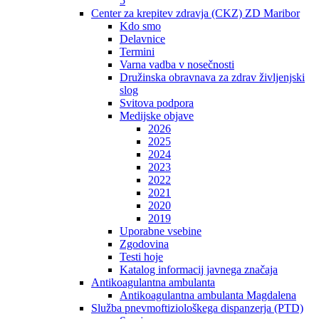
5
Center za krepitev zdravja (CKZ) ZD Maribor
Kdo smo
Delavnice
Termini
Varna vadba v nosečnosti
Družinska obravnava za zdrav življenjski
slog
Svitova podpora
Medijske objave
2026
2025
2024
2023
2022
2021
2020
2019
Uporabne vsebine
Zgodovina
Testi hoje
Katalog informacij javnega značaja
Antikoagulantna ambulanta
Antikoagulantna ambulanta Magdalena
Služba pnevmoftiziološkega dispanzerja (PTD)