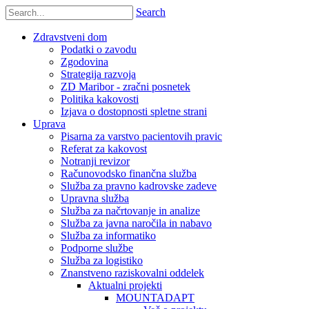
Search
Zdravstveni dom
Podatki o zavodu
Zgodovina
Strategija razvoja
ZD Maribor - zračni posnetek
Politika kakovosti
Izjava o dostopnosti spletne strani
Uprava
Pisarna za varstvo pacientovih pravic
Referat za kakovost
Notranji revizor
Računovodsko finančna služba
Služba za pravno kadrovske zadeve
Upravna služba
Služba za načrtovanje in analize
Služba za javna naročila in nabavo
Služba za informatiko
Podporne službe
Služba za logistiko
Znanstveno raziskovalni oddelek
Aktualni projekti
MOUNTADAPT