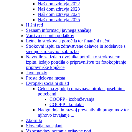
Naš dom zdravja 2022
Naš dom zdravja 2023
Naš dom zdravja 2024
Naš dom zdravja 2025
Hišni red
Seznam informacij javnega značaja
Varstvo osebnih podatkov
Letna in strokovna poročila ter finančni načrti
Strokovni izpiti za zdravstvene delavce in sodelavce s
srednjo strokovno izobrazbo
Navodilo za izdajo dvojnika potrdila o strokovnem
izpitu, izdajo potrdila o pripravništvu ter fotokopiranje
pripravniške knjižice
Javni poziv
Prosta delovna mesta
Evropski socialni sklad
Celostna zgodnja obravnava otrok s posebnimi
potrebami
COOPP - izobraževanja
COOPP - kontakti
Nadgradnja in razvoj preventivnih programov ter
njihovo izvajanje ...
Zborniki
Slovenija transplant
Vzpostavitev notranje prijavne poti