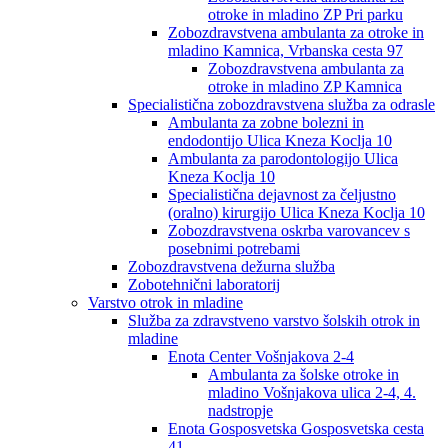
otroke in mladino ZP Pri parku
Zobozdravstvena ambulanta za otroke in
mladino Kamnica, Vrbanska cesta 97
Zobozdravstvena ambulanta za
otroke in mladino ZP Kamnica
Specialistična zobozdravstvena služba za odrasle
Ambulanta za zobne bolezni in
endodontijo Ulica Kneza Koclja 10
Ambulanta za parodontologijo Ulica
Kneza Koclja 10
Specialistična dejavnost za čeljustno
(oralno) kirurgijo Ulica Kneza Koclja 10
Zobozdravstvena oskrba varovancev s
posebnimi potrebami
Zobozdravstvena dežurna služba
Zobotehnični laboratorij
Varstvo otrok in mladine
Služba za zdravstveno varstvo šolskih otrok in
mladine
Enota Center Vošnjakova 2-4
Ambulanta za šolske otroke in
mladino Vošnjakova ulica 2-4, 4.
nadstropje
Enota Gosposvetska Gosposvetska cesta
41