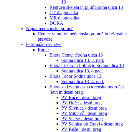
13
Rentgen skeleta in pljuč Sodna ulica 13
CT diagnostika
MR diagnostika
DORA
Nujna medicinska pomoč
Center za nujno medicinsko pomoč in reševalne
prevoze
Patronažno varstvo
Enote
Enota Center Sodna ulica 13
Sodna ulica 13, 3. nad.
Enota Tezno in Pobrežje Sodna ulica 13
Sodna ulica 13, 4.nad.
Enota Tabor Sodna ulica 13
Sodna ulica 13, 4. nad.
Enota za izvenmestna terenska področja
(levi in desni breg)
PV Rače - desni breg
PV Hoče - desni breg
PV Slivnica - desni breg
PV Miklavž - desni breg
PV Starše - desni breg
PV Selnica ob Dravi - desni breg
PV Ruše - desni breg