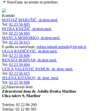
📌 Naročanje na termin ni potrebno.
Kontakt
MATJAŽ MARUŠIČ, dr.dent.med.
Tel:
02 23 56 605
PETRA KNEŽIČ, dr.dent.med.
Tel:
02 23 56 603
MANCA MOHORKO, dr.dent.med.
Tel:
02 23 56 615
E-pošta za naročanje:
zobna.odrasli.semole@zd-mb.si
OLGA RADIČEVIĆ, dr.dent.med.
Tel:
02 23 56 606
RENATA BOBNAR, dr.dent.med.
Tel:
02 23 56 604
LEJLA VALENTIĆ PAMUK, dr. dent. med.
Tel:
02 23 56 615
JELENA KITANOV, dr. dent. med.
Tel:
02 23 56 606
Zdravstveni dom dr. Adolfa Drolca Maribor
Ulica talcev 9, Maribor
Telefon: 02 22 86 200
Telefax: 02 22 86 585