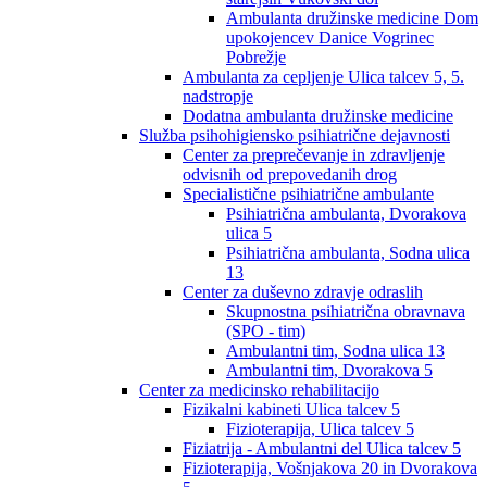
Ambulanta družinske medicine Dom
upokojencev Danice Vogrinec
Pobrežje
Ambulanta za cepljenje Ulica talcev 5, 5.
nadstropje
Dodatna ambulanta družinske medicine
Služba psihohigiensko psihiatrične dejavnosti
Center za preprečevanje in zdravljenje
odvisnih od prepovedanih drog
Specialistične psihiatrične ambulante
Psihiatrična ambulanta, Dvorakova
ulica 5
Psihiatrična ambulanta, Sodna ulica
13
Center za duševno zdravje odraslih
Skupnostna psihiatrična obravnava
(SPO - tim)
Ambulantni tim, Sodna ulica 13
Ambulantni tim, Dvorakova 5
Center za medicinsko rehabilitacijo
Fizikalni kabineti Ulica talcev 5
Fizioterapija, Ulica talcev 5
Fiziatrija - Ambulantni del Ulica talcev 5
Fizioterapija, Vošnjakova 20 in Dvorakova