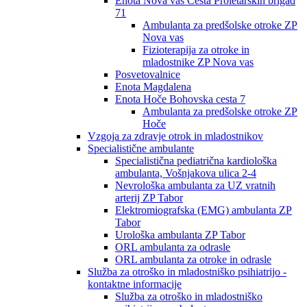
Enota Nova vas Cesta Proletarskih brigad
71
Ambulanta za predšolske otroke ZP
Nova vas
Fizioterapija za otroke in
mladostnike ZP Nova vas
Posvetovalnice
Enota Magdalena
Enota Hoče Bohovska cesta 7
Ambulanta za predšolske otroke ZP
Hoče
Vzgoja za zdravje otrok in mladostnikov
Specialistične ambulante
Specialistična pediatrična kardiološka
ambulanta, Vošnjakova ulica 2-4
Nevrološka ambulanta za UZ vratnih
arterij ZP Tabor
Elektromiografska (EMG) ambulanta ZP
Tabor
Urološka ambulanta ZP Tabor
ORL ambulanta za odrasle
ORL ambulanta za otroke in odrasle
Služba za otroško in mladostniško psihiatrijo -
kontaktne informacije
Služba za otroško in mladostniško