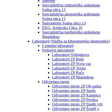
Sprejem
Specialistična pulmološka ambulanta
Sodna ulica 13
Specialistična alergološka ambulanta
Sodna ulica 13
Spirometrija Sodna ulica 13
EKG, Jezdarska Ulica 10
Specialistična kardiološka ambulanta
Magdalena
Laboratorij (Služba za laboratorijsko diagnostiko)
Centralni laboratorij
Področni laboratoriji
Laboratorij Vošnjakova
Laboratorij ZP Ruše
Laboratorij ZP Nova vas
Laboratorij ZP Tezno
Laboratorij ZP Rače
Laboratorij ZP Magdalena
Odvzemna mesta
Odvzemno mesto ZP Ob parku
Odvzemno mesto ZP Starše
Odvzemno mesto ZP Kamnica
Odvzemno mesto ZP Pernica
Odvzemno mesto ZP Sladki vrh
Odvzemno mesto ZP Šentilj v