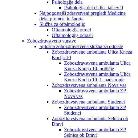
Psihologija dela
Psihologija dela Ulica talcev 9
Najpogostejši zdravstveni pregledi Medicine
dela, prometa in športa
Služba za oftalmologijo
Oftalmologija otroci
Oftalmologija odrasli
Zobozdravstveno varstvo
Splošna zobozdravstvena služba za odrasle
Zobozdravstvene ambulante Ulica Kneza
Koclja 10
Zobozdravstvena ambulanta Ulica
Kneza Koclja 10, pritličje
Zobozdravstvena ambulanta Ulica
Kneza Koclja 10, 1. nadstropje
Zobozdravstvena ambulanta Nova vas
Zobozdravstvena ambulanta ZP
Nova vas
Zobozdravstvena ambulanta Studenci
Zobozdravstvena ambulanta ZP
Studenci
Zobozdravstvena ambulanta Selnica ob
Dravi
Zobozdravstvena ambulanta ZP
Selnica ob Dravi