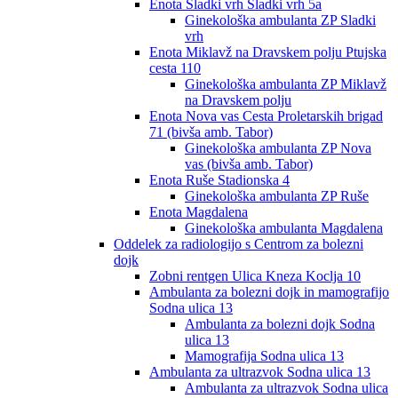
Enota Sladki vrh Sladki vrh 5a
Ginekološka ambulanta ZP Sladki
vrh
Enota Miklavž na Dravskem polju Ptujska
cesta 110
Ginekološka ambulanta ZP Miklavž
na Dravskem polju
Enota Nova vas Cesta Proletarskih brigad
71 (bivša amb. Tabor)
Ginekološka ambulanta ZP Nova
vas (bivša amb. Tabor)
Enota Ruše Stadionska 4
Ginekološka ambulanta ZP Ruše
Enota Magdalena
Ginekološka ambulanta Magdalena
Oddelek za radiologijo s Centrom za bolezni
dojk
Zobni rentgen Ulica Kneza Koclja 10
Ambulanta za bolezni dojk in mamografijo
Sodna ulica 13
Ambulanta za bolezni dojk Sodna
ulica 13
Mamografija Sodna ulica 13
Ambulanta za ultrazvok Sodna ulica 13
Ambulanta za ultrazvok Sodna ulica