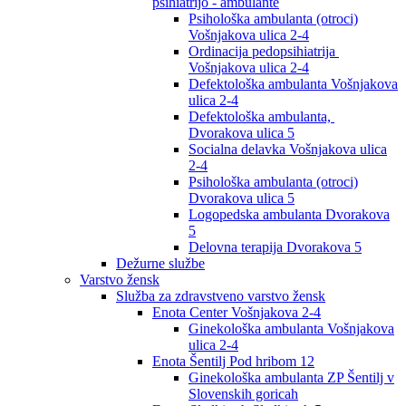
psihiatrijo - ambulante
Psihološka ambulanta (otroci)
Vošnjakova ulica 2-4
Ordinacija pedopsihiatrija
Vošnjakova ulica 2-4
Defektološka ambulanta Vošnjakova
ulica 2-4
Defektološka ambulanta,
Dvorakova ulica 5
Socialna delavka Vošnjakova ulica
2-4
Psihološka ambulanta (otroci)
Dvorakova ulica 5
Logopedska ambulanta Dvorakova
5
Delovna terapija Dvorakova 5
Dežurne službe
Varstvo žensk
Služba za zdravstveno varstvo žensk
Enota Center Vošnjakova 2-4
Ginekološka ambulanta Vošnjakova
ulica 2-4
Enota Šentilj Pod hribom 12
Ginekološka ambulanta ZP Šentilj v
Slovenskih goricah