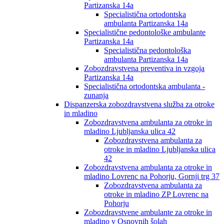
Partizanska 14a
Specialistična ortodontska
ambulanta Partizanska 14a
Specialistične pedontološke ambulante
Partizanska 14a
Specialistična pedontološka
ambulanta Partizanska 14a
Zobozdravstvena preventiva in vzgoja
Partizanska 14a
Specialistična ortodontska ambulanta -
zunanja
Dispanzerska zobozdravstvena služba za otroke
in mladino
Zobozdravstvena ambulanta za otroke in
mladino Ljubljanska ulica 42
Zobozdravstvena ambulanta za
otroke in mladino Ljubljanska ulica
42
Zobozdravstvena ambulanta za otroke in
mladino Lovrenc na Pohorju, Gornji trg 37
Zobozdravstvena ambulanta za
otroke in mladino ZP Lovrenc na
Pohorju
Zobozdravstvene ambulante za otroke in
mladino v Osnovnih šolah