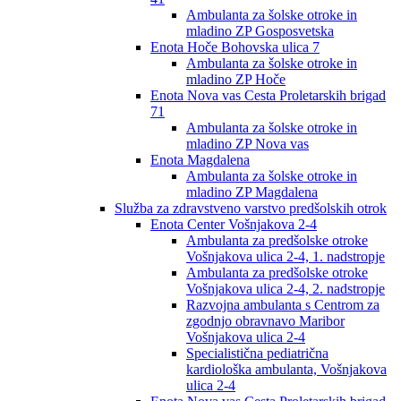
Ambulanta za šolske otroke in
mladino ZP Gosposvetska
Enota Hoče Bohovska ulica 7
Ambulanta za šolske otroke in
mladino ZP Hoče
Enota Nova vas Cesta Proletarskih brigad
71
Ambulanta za šolske otroke in
mladino ZP Nova vas
Enota Magdalena
Ambulanta za šolske otroke in
mladino ZP Magdalena
Služba za zdravstveno varstvo predšolskih otrok
Enota Center Vošnjakova 2-4
Ambulanta za predšolske otroke
Vošnjakova ulica 2-4, 1. nadstropje
Ambulanta za predšolske otroke
Vošnjakova ulica 2-4, 2. nadstropje
Razvojna ambulanta s Centrom za
zgodnjo obravnavo Maribor
Vošnjakova ulica 2-4
Specialistična pediatrična
kardiološka ambulanta, Vošnjakova
ulica 2-4