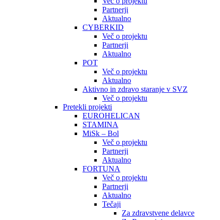
Več o projektu
Partnerji
Aktualno
CYBERKID
Več o projektu
Partnerji
Aktualno
POT
Več o projektu
Aktualno
Aktivno in zdravo staranje v SVZ
Več o projektu
Pretekli projekti
EUROHELICAN
STAMINA
MiSk – Bol
Več o projektu
Partnerji
Aktualno
FORTUNA
Več o projektu
Partnerji
Aktualno
Tečaji
Za zdravstvene delavce