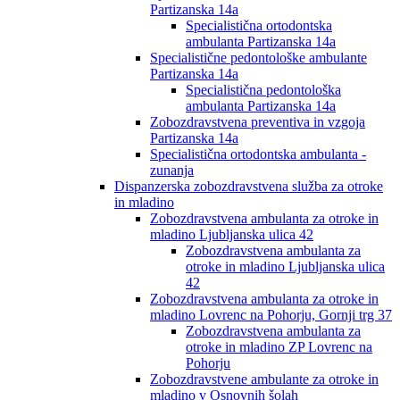
Partizanska 14a
Specialistična ortodontska
ambulanta Partizanska 14a
Specialistične pedontološke ambulante
Partizanska 14a
Specialistična pedontološka
ambulanta Partizanska 14a
Zobozdravstvena preventiva in vzgoja
Partizanska 14a
Specialistična ortodontska ambulanta -
zunanja
Dispanzerska zobozdravstvena služba za otroke
in mladino
Zobozdravstvena ambulanta za otroke in
mladino Ljubljanska ulica 42
Zobozdravstvena ambulanta za
otroke in mladino Ljubljanska ulica
42
Zobozdravstvena ambulanta za otroke in
mladino Lovrenc na Pohorju, Gornji trg 37
Zobozdravstvena ambulanta za
otroke in mladino ZP Lovrenc na
Pohorju
Zobozdravstvene ambulante za otroke in
mladino v Osnovnih šolah