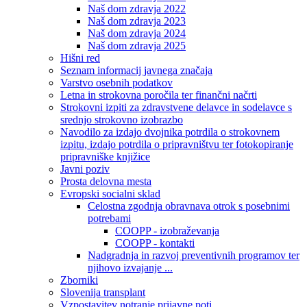
Naš dom zdravja 2022
Naš dom zdravja 2023
Naš dom zdravja 2024
Naš dom zdravja 2025
Hišni red
Seznam informacij javnega značaja
Varstvo osebnih podatkov
Letna in strokovna poročila ter finančni načrti
Strokovni izpiti za zdravstvene delavce in sodelavce s
srednjo strokovno izobrazbo
Navodilo za izdajo dvojnika potrdila o strokovnem
izpitu, izdajo potrdila o pripravništvu ter fotokopiranje
pripravniške knjižice
Javni poziv
Prosta delovna mesta
Evropski socialni sklad
Celostna zgodnja obravnava otrok s posebnimi
potrebami
COOPP - izobraževanja
COOPP - kontakti
Nadgradnja in razvoj preventivnih programov ter
njihovo izvajanje ...
Zborniki
Slovenija transplant
Vzpostavitev notranje prijavne poti