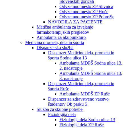
Slovenskih goricah
Odvzemno mesto ZP Slivnica
Odvzemno mesto ZP Hoče
Odvzemno mesto ZP Pobrežje
NAVODILA ZA PACIENTE
Matična ambulanta za izvajanje
farmakoterapijskih pregledov
Ambulanta za akupunkturo
Medicina prometa, dela in športa
Dispanzerska služba
Dispanzer Medicine dela, prometa in
športa Sodna ulica 13
Ambulanta MDPŠ Sodna ulica 13,
2. nadstropje
Ambulanta MDPŠ Sodna ulica 13,
3. nadstropje
Dispanzer Medicine dela, prometa in
športa Ruše
Ambulanta MDPŠ ZP Ruše
Dispanzer za zdravstveno varstvo
študentov Ob parku 5
Služba za skupne potrebe
Fiziologija dela
Fiziologija dela Sodna ulica 13
Fiziologija dela ZP Ruše