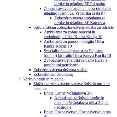
otroke in mladino ZP Pri parku
Zobozdravstvena ambulanta za otroke in
mladino Kamnica, Vrbanska cesta 97
Zobozdravstvena ambulanta za
otroke in mladino ZP Kamnica
Specialistična zobozdravstvena služba za odrasle
Ambulanta za zobne bolezni in
endodontijo Ulica Kneza Koclja 10
Ambulanta za parodontologijo Ulica
Kneza Koclja 10
Specialistična dejavnost za čeljustno
(oralno) kirurgijo Ulica Kneza Koclja 10
Zobozdravstvena oskrba varovancev s
posebnimi potrebami
Zobozdravstvena dežurna služba
Zobotehnični laboratorij
Varstvo otrok in mladine
Služba za zdravstveno varstvo šolskih otrok in
mladine
Enota Center Vošnjakova 2-4
Ambulanta za šolske otroke in
mladino Vošnjakova ulica 2-4, 4.
nadstropje
Enota Gosposvetska Gosposvetska cesta
41