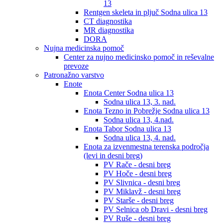
13
Rentgen skeleta in pljuč Sodna ulica 13
CT diagnostika
MR diagnostika
DORA
Nujna medicinska pomoč
Center za nujno medicinsko pomoč in reševalne
prevoze
Patronažno varstvo
Enote
Enota Center Sodna ulica 13
Sodna ulica 13, 3. nad.
Enota Tezno in Pobrežje Sodna ulica 13
Sodna ulica 13, 4.nad.
Enota Tabor Sodna ulica 13
Sodna ulica 13, 4. nad.
Enota za izvenmestna terenska področja
(levi in desni breg)
PV Rače - desni breg
PV Hoče - desni breg
PV Slivnica - desni breg
PV Miklavž - desni breg
PV Starše - desni breg
PV Selnica ob Dravi - desni breg
PV Ruše - desni breg