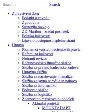
Search
Zdravstveni dom
Podatki o zavodu
Zgodovina
Strategija razvoja
ZD Maribor - zračni posnetek
Politika kakovosti
Izjava o dostopnosti spletne strani
Uprava
Pisarna za varstvo pacientovih pravic
Referat za kakovost
Notranji revizor
Računovodsko finančna služba
Služba za pravno kadrovske zadeve
Upravna služba
Služba za načrtovanje in analize
Služba za javna naročila in nabavo
Služba za informatiko
Podporne službe
Služba za logistiko
Znanstveno raziskovalni oddelek
Aktualni projekti
MOUNTADAPT