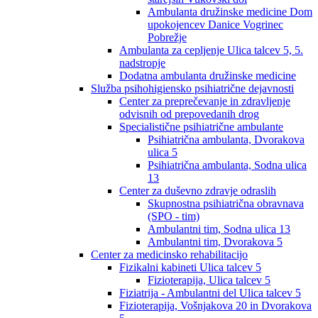
Ambulanta družinske medicine Dom
upokojencev Danice Vogrinec
Pobrežje
Ambulanta za cepljenje Ulica talcev 5, 5.
nadstropje
Dodatna ambulanta družinske medicine
Služba psihohigiensko psihiatrične dejavnosti
Center za preprečevanje in zdravljenje
odvisnih od prepovedanih drog
Specialistične psihiatrične ambulante
Psihiatrična ambulanta, Dvorakova
ulica 5
Psihiatrična ambulanta, Sodna ulica
13
Center za duševno zdravje odraslih
Skupnostna psihiatrična obravnava
(SPO - tim)
Ambulantni tim, Sodna ulica 13
Ambulantni tim, Dvorakova 5
Center za medicinsko rehabilitacijo
Fizikalni kabineti Ulica talcev 5
Fizioterapija, Ulica talcev 5
Fiziatrija - Ambulantni del Ulica talcev 5
Fizioterapija, Vošnjakova 20 in Dvorakova