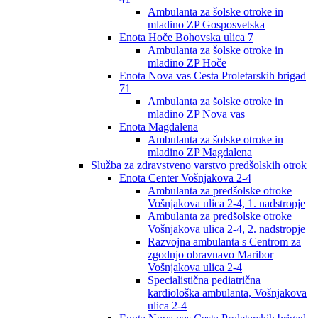
Ambulanta za šolske otroke in
mladino ZP Gosposvetska
Enota Hoče Bohovska ulica 7
Ambulanta za šolske otroke in
mladino ZP Hoče
Enota Nova vas Cesta Proletarskih brigad
71
Ambulanta za šolske otroke in
mladino ZP Nova vas
Enota Magdalena
Ambulanta za šolske otroke in
mladino ZP Magdalena
Služba za zdravstveno varstvo predšolskih otrok
Enota Center Vošnjakova 2-4
Ambulanta za predšolske otroke
Vošnjakova ulica 2-4, 1. nadstropje
Ambulanta za predšolske otroke
Vošnjakova ulica 2-4, 2. nadstropje
Razvojna ambulanta s Centrom za
zgodnjo obravnavo Maribor
Vošnjakova ulica 2-4
Specialistična pediatrična
kardiološka ambulanta, Vošnjakova
ulica 2-4