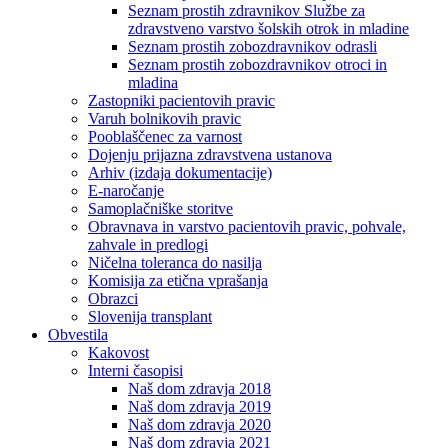
Seznam prostih zdravnikov Službe za
zdravstveno varstvo šolskih otrok in mladine
Seznam prostih zobozdravnikov odrasli
Seznam prostih zobozdravnikov otroci in
mladina
Zastopniki pacientovih pravic
Varuh bolnikovih pravic
Pooblaščenec za varnost
Dojenju prijazna zdravstvena ustanova
Arhiv (izdaja dokumentacije)
E-naročanje
Samoplačniške storitve
Obravnava in varstvo pacientovih pravic, pohvale,
zahvale in predlogi
Ničelna toleranca do nasilja
Komisija za etična vprašanja
Obrazci
Slovenija transplant
Obvestila
Kakovost
Interni časopisi
Naš dom zdravja 2018
Naš dom zdravja 2019
Naš dom zdravja 2020
Naš dom zdravja 2021