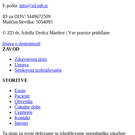
E-pošta:
info@zd-mb.si
ID za DDV: SI49672509
Matična številka: 5054095
© ZD dr. Adolfa Drolca Maribor | Vse pravice pridržane
Izjava o dostopnosti
ZAVOD
Zdravstveni dom
Uprava
Strokovna izobraževanja
STORITVE
Enote
Pacienti
Obvestila
Čakalne dobe
Cepljenje
Kontakt
Interno
Ta stran za svoje delovanje in izboljševanje uporabniške izkušnje