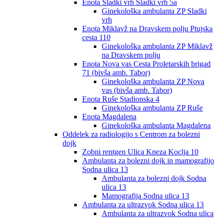
Enota Sladki vrh Sladki vrh 5a
Ginekološka ambulanta ZP Sladki
vrh
Enota Miklavž na Dravskem polju Ptujska
cesta 110
Ginekološka ambulanta ZP Miklavž
na Dravskem polju
Enota Nova vas Cesta Proletarskih brigad
71 (bivša amb. Tabor)
Ginekološka ambulanta ZP Nova
vas (bivša amb. Tabor)
Enota Ruše Stadionska 4
Ginekološka ambulanta ZP Ruše
Enota Magdalena
Ginekološka ambulanta Magdalena
Oddelek za radiologijo s Centrom za bolezni
dojk
Zobni rentgen Ulica Kneza Koclja 10
Ambulanta za bolezni dojk in mamografijo
Sodna ulica 13
Ambulanta za bolezni dojk Sodna
ulica 13
Mamografija Sodna ulica 13
Ambulanta za ultrazvok Sodna ulica 13
Ambulanta za ultrazvok Sodna ulica