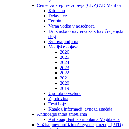
5
Center za krepitev zdravja (CKZ) ZD Maribor
Kdo smo
Delavnice
Termini
Varna vadba v nosečnosti
Družinska obravnava za zdrav življenjski
slog
Svitova podpora
Medijske objave
2026
2025
2024
2023
2022
2021
2020
2019
Uporabne vsebine
Zgodovina
Testi hoje
Katalog informacij javnega značaja
Antikoagulantna ambulanta
Antikoagulantna ambulanta Magdalena
Služba pnevmoftiziološkega dispanzerja (PTD)