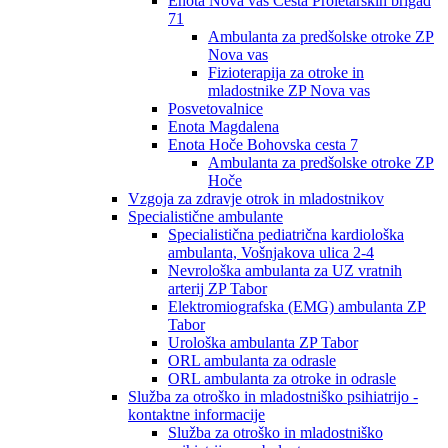
Enota Nova vas Cesta Proletarskih brigad
71
Ambulanta za predšolske otroke ZP
Nova vas
Fizioterapija za otroke in
mladostnike ZP Nova vas
Posvetovalnice
Enota Magdalena
Enota Hoče Bohovska cesta 7
Ambulanta za predšolske otroke ZP
Hoče
Vzgoja za zdravje otrok in mladostnikov
Specialistične ambulante
Specialistična pediatrična kardiološka
ambulanta, Vošnjakova ulica 2-4
Nevrološka ambulanta za UZ vratnih
arterij ZP Tabor
Elektromiografska (EMG) ambulanta ZP
Tabor
Urološka ambulanta ZP Tabor
ORL ambulanta za odrasle
ORL ambulanta za otroke in odrasle
Služba za otroško in mladostniško psihiatrijo -
kontaktne informacije
Služba za otroško in mladostniško