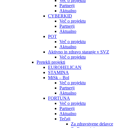
Več o projektu
Partnerji
Aktualno
CYBERKID
Več o projektu
Partnerji
Aktualno
POT
Več o projektu
Aktualno
Aktivno in zdravo staranje v SVZ
Več o projektu
Pretekli projekti
EUROHELICAN
STAMINA
MiSk – Bol
Več o projektu
Partnerji
Aktualno
FORTUNA
Več o projektu
Partnerji
Aktualno
Tečaji
Za zdravstvene delavce