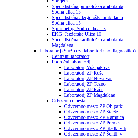
Sprejem
Specialistična pulmološka ambulanta
Sodna ulica 13
Specialistična alergološka ambulanta
Sodna ulica 13
Spirometrija Sodna ulica 13
EKG, Jezdarska Ulica 10
Specialistična kardiološka ambulanta
Magdalena
Laboratorij (Služba za laboratorijsko diagnostiko)
Centralni laboratorij
Področni laboratoriji
Laboratorij Vošnjakova
Laboratorij ZP Ruše
Laboratorij ZP Nova vas
Laboratorij ZP Tezno
Laboratorij ZP Rače
Laboratorij ZP Magdalena
Odvzemna mesta
Odvzemno mesto ZP Ob parku
Odvzemno mesto ZP Starše
Odvzemno mesto ZP Kamnica
Odvzemno mesto ZP Pernica
Odvzemno mesto ZP Sladki vrh
Odvzemno mesto ZP Šentilj v