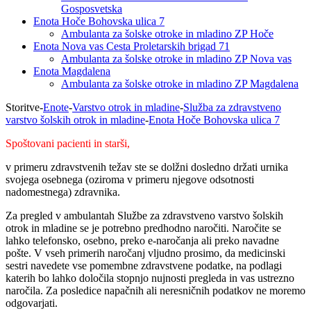
Gosposvetska
Enota Hoče Bohovska ulica 7
Ambulanta za šolske otroke in mladino ZP Hoče
Enota Nova vas Cesta Proletarskih brigad 71
Ambulanta za šolske otroke in mladino ZP Nova vas
Enota Magdalena
Ambulanta za šolske otroke in mladino ZP Magdalena
Storitve
-
Enote
-
Varstvo otrok in mladine
-
Služba za zdravstveno
varstvo šolskih otrok in mladine
-
Enota Hoče Bohovska ulica 7
Spoštovani pacienti in starši,
v primeru zdravstvenih težav ste se dolžni dosledno držati urnika
svojega osebnega (oziroma v primeru njegove odsotnosti
nadomestnega) zdravnika.
Za pregled v ambulantah Službe za zdravstveno varstvo šolskih
otrok in mladine se je potrebno predhodno naročiti. Naročite se
lahko telefonsko, osebno, preko e-naročanja ali preko navadne
pošte. V vseh primerih naročanj vljudno prosimo, da medicinski
sestri navedete vse pomembne zdravstvene podatke, na podlagi
katerih bo lahko določila stopnjo nujnosti pregleda in vas ustrezno
naročila. Za posledice napačnih ali neresničnih podatkov ne moremo
odgovarjati.