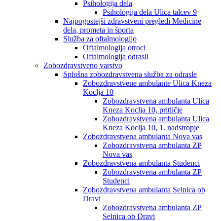
Psihologija dela
Psihologija dela Ulica talcev 9
Najpogostejši zdravstveni pregledi Medicine
dela, prometa in športa
Služba za oftalmologijo
Oftalmologija otroci
Oftalmologija odrasli
Zobozdravstveno varstvo
Splošna zobozdravstvena služba za odrasle
Zobozdravstvene ambulante Ulica Kneza
Koclja 10
Zobozdravstvena ambulanta Ulica
Kneza Koclja 10, pritličje
Zobozdravstvena ambulanta Ulica
Kneza Koclja 10, 1. nadstropje
Zobozdravstvena ambulanta Nova vas
Zobozdravstvena ambulanta ZP
Nova vas
Zobozdravstvena ambulanta Studenci
Zobozdravstvena ambulanta ZP
Studenci
Zobozdravstvena ambulanta Selnica ob
Dravi
Zobozdravstvena ambulanta ZP
Selnica ob Dravi