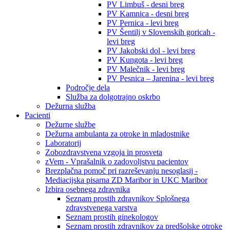
PV Limbuš - desni breg
PV Kamnica - desni breg
PV Pernica - levi breg
PV Šentilj v Slovenskih goricah -
levi breg
PV Jakobski dol - levi breg
PV Kungota - levi breg
PV Malečnik - levi breg
PV Pesnica – Jarenina - levi breg
Področje dela
Služba za dolgotrajno oskrbo
Dežurna služba
Pacienti
Dežurne službe
Dežurna ambulanta za otroke in mladostnike
Laboratorij
Zobozdravstvena vzgoja in prosveta
zVem - Vprašalnik o zadovoljstvu pacientov
Brezplačna pomoč pri razreševanju nesoglasij -
Mediacijska pisarna ZD Maribor in UKC Maribor
Izbira osebnega zdravnika
Seznam prostih zdravnikov Splošnega
zdravstvenega varstva
Seznam prostih ginekologov
Seznam prostih zdravnikov za predšolske otroke