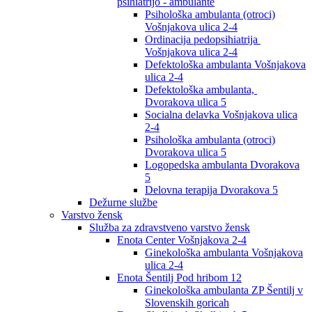
psihiatrijo - ambulante
Psihološka ambulanta (otroci)
Vošnjakova ulica 2-4
Ordinacija pedopsihiatrija
Vošnjakova ulica 2-4
Defektološka ambulanta Vošnjakova
ulica 2-4
Defektološka ambulanta,
Dvorakova ulica 5
Socialna delavka Vošnjakova ulica
2-4
Psihološka ambulanta (otroci)
Dvorakova ulica 5
Logopedska ambulanta Dvorakova
5
Delovna terapija Dvorakova 5
Dežurne službe
Varstvo žensk
Služba za zdravstveno varstvo žensk
Enota Center Vošnjakova 2-4
Ginekološka ambulanta Vošnjakova
ulica 2-4
Enota Šentilj Pod hribom 12
Ginekološka ambulanta ZP Šentilj v
Slovenskih goricah