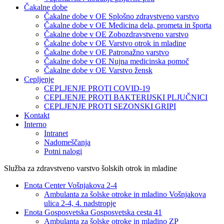
Čakalne dobe
Čakalne dobe v OE Splošno zdravstveno varstvo
Čakalne dobe v OE Medicina dela, prometa in športa
Čakalne dobe v OE Zobozdravstveno varstvo
Čakalne dobe v OE Varstvo otrok in mladine
Čakalne dobe v OE Patronažno varstvo
Čakalne dobe v OE Nujna medicinska pomoč
Čakalne dobe v OE Varstvo žensk
Cepljenje
CEPLJENJE PROTI COVID-19
CEPLJENJE PROTI BAKTERIJSKI PLJUČNICI
CEPLJENJE PROTI SEZONSKI GRIPI
Kontakt
Interno
Intranet
Nadomeščanja
Potni nalogi
Služba za zdravstveno varstvo šolskih otrok in mladine
Enota Center Vošnjakova 2-4
Ambulanta za šolske otroke in mladino Vošnjakova
ulica 2-4, 4. nadstropje
Enota Gosposvetska Gosposvetska cesta 41
Ambulanta za šolske otroke in mladino ZP