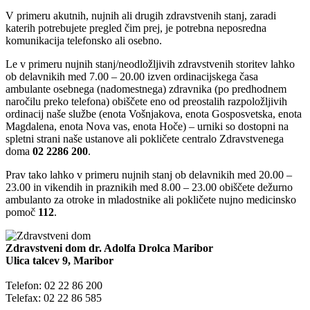
V primeru akutnih, nujnih ali drugih zdravstvenih stanj, zaradi
katerih potrebujete pregled čim prej, je potrebna neposredna
komunikacija telefonsko ali osebno.
Le v primeru nujnih stanj/neodložljivih zdravstvenih storitev lahko
ob delavnikih med 7.00 – 20.00 izven ordinacijskega časa
ambulante osebnega (nadomestnega) zdravnika (po predhodnem
naročilu preko telefona) obiščete eno od preostalih razpoložljivih
ordinacij naše službe (enota Vošnjakova, enota Gosposvetska, enota
Magdalena, enota Nova vas, enota Hoče) – urniki so dostopni na
spletni strani naše ustanove ali pokličete centralo Zdravstvenega
doma
02 2286 200
.
Prav tako lahko v primeru nujnih stanj ob delavnikih med 20.00 –
23.00 in vikendih in praznikih med 8.00 – 23.00 obiščete dežurno
ambulanto za otroke in mladostnike ali pokličete nujno medicinsko
pomoč
112
.
Zdravstveni dom dr. Adolfa Drolca Maribor
Ulica talcev 9, Maribor
Telefon: 02 22 86 200
Telefax: 02 22 86 585