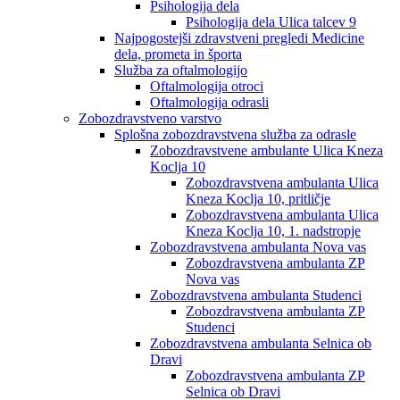
Psihologija dela
Psihologija dela Ulica talcev 9
Najpogostejši zdravstveni pregledi Medicine
dela, prometa in športa
Služba za oftalmologijo
Oftalmologija otroci
Oftalmologija odrasli
Zobozdravstveno varstvo
Splošna zobozdravstvena služba za odrasle
Zobozdravstvene ambulante Ulica Kneza
Koclja 10
Zobozdravstvena ambulanta Ulica
Kneza Koclja 10, pritličje
Zobozdravstvena ambulanta Ulica
Kneza Koclja 10, 1. nadstropje
Zobozdravstvena ambulanta Nova vas
Zobozdravstvena ambulanta ZP
Nova vas
Zobozdravstvena ambulanta Studenci
Zobozdravstvena ambulanta ZP
Studenci
Zobozdravstvena ambulanta Selnica ob
Dravi
Zobozdravstvena ambulanta ZP
Selnica ob Dravi