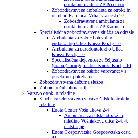
otroke in mladino ZP Pri parku
Zobozdravstvena ambulanta za otroke in
mladino Kamnica, Vrbanska cesta 97
Zobozdravstvena ambulanta za
otroke in mladino ZP Kamnica
Specialistična zobozdravstvena služba za odrasle
Ambulanta za zobne bolezni in
endodontijo Ulica Kneza Koclja 10
Ambulanta za parodontologijo Ulica
Kneza Koclja 10
Specialistična dejavnost za čeljustno
(oralno) kirurgijo Ulica Kneza Koclja 10
Zobozdravstvena oskrba varovancev s
posebnimi potrebami
Zobozdravstvena dežurna služba
Zobotehnični laboratorij
Varstvo otrok in mladine
Služba za zdravstveno varstvo šolskih otrok in
mladine
Enota Center Vošnjakova 2-4
Ambulanta za šolske otroke in
mladino Vošnjakova ulica 2-4, 4.
nadstropje
Enota Gosposvetska Gosposvetska cesta
41