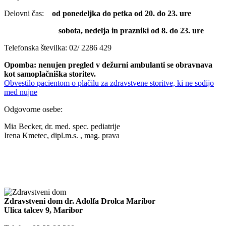
Delovni čas:
od ponedeljka do petka od 20. do 23. ure
sobota, nedelja in prazniki od 8. do 23. ure
Telefonska številka: 02/ 2286 429
Opomba: nenujen pregled v dežurni ambulanti se obravnava
kot samoplačniška storitev.
Obvestilo pacientom o plačilu za zdravstvene storitve, ki ne sodijo
med nujne
Odgovorne osebe:
Mia Becker, dr. med. spec. pediatrije
Irena Kmetec, dipl.m.s. , mag. prava
Zdravstveni dom dr. Adolfa Drolca Maribor
Ulica talcev 9, Maribor