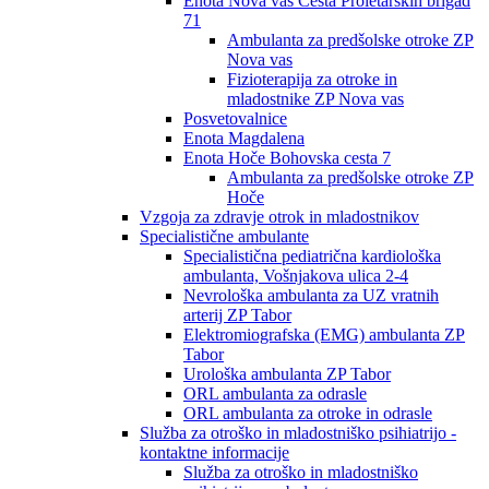
Enota Nova vas Cesta Proletarskih brigad
71
Ambulanta za predšolske otroke ZP
Nova vas
Fizioterapija za otroke in
mladostnike ZP Nova vas
Posvetovalnice
Enota Magdalena
Enota Hoče Bohovska cesta 7
Ambulanta za predšolske otroke ZP
Hoče
Vzgoja za zdravje otrok in mladostnikov
Specialistične ambulante
Specialistična pediatrična kardiološka
ambulanta, Vošnjakova ulica 2-4
Nevrološka ambulanta za UZ vratnih
arterij ZP Tabor
Elektromiografska (EMG) ambulanta ZP
Tabor
Urološka ambulanta ZP Tabor
ORL ambulanta za odrasle
ORL ambulanta za otroke in odrasle
Služba za otroško in mladostniško psihiatrijo -
kontaktne informacije
Služba za otroško in mladostniško