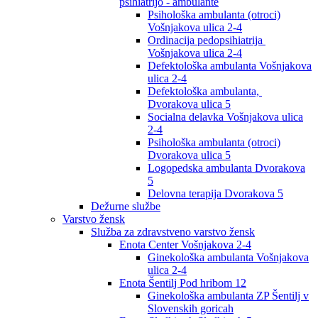
psihiatrijo - ambulante
Psihološka ambulanta (otroci)
Vošnjakova ulica 2-4
Ordinacija pedopsihiatrija
Vošnjakova ulica 2-4
Defektološka ambulanta Vošnjakova
ulica 2-4
Defektološka ambulanta,
Dvorakova ulica 5
Socialna delavka Vošnjakova ulica
2-4
Psihološka ambulanta (otroci)
Dvorakova ulica 5
Logopedska ambulanta Dvorakova
5
Delovna terapija Dvorakova 5
Dežurne službe
Varstvo žensk
Služba za zdravstveno varstvo žensk
Enota Center Vošnjakova 2-4
Ginekološka ambulanta Vošnjakova
ulica 2-4
Enota Šentilj Pod hribom 12
Ginekološka ambulanta ZP Šentilj v
Slovenskih goricah