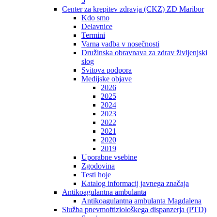
5
Center za krepitev zdravja (CKZ) ZD Maribor
Kdo smo
Delavnice
Termini
Varna vadba v nosečnosti
Družinska obravnava za zdrav življenjski
slog
Svitova podpora
Medijske objave
2026
2025
2024
2023
2022
2021
2020
2019
Uporabne vsebine
Zgodovina
Testi hoje
Katalog informacij javnega značaja
Antikoagulantna ambulanta
Antikoagulantna ambulanta Magdalena
Služba pnevmoftiziološkega dispanzerja (PTD)