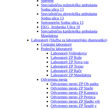
Sprejem
Specialistična pulmološka ambulanta
Sodna ulica 13
Specialistična alergološka ambulanta
Sodna ulica 13
Spirometrija Sodna ulica 13
EKG, Jezdarska Ulica 10
Specialistična kardiološka ambulanta
Magdalena
Laboratorij (Služba za laboratorijsko diagnostiko)
Centralni laboratorij
Področni laboratoriji
Laboratorij Vošnjakova
Laboratorij ZP Ruše
Laboratorij ZP Nova vas
Laboratorij ZP Tezno
Laboratorij ZP Rače
Laboratorij ZP Magdalena
Odvzemna mesta
Odvzemno mesto ZP Ob parku
Odvzemno mesto ZP Starše
Odvzemno mesto ZP Kamnica
Odvzemno mesto ZP Pernica
Odvzemno mesto ZP Sladki vrh
Odvzemno mesto ZP Šentilj v