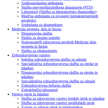
Antikoagulantna ambulanta
Služba pnevmoftiziološkega dispanzerja (PTD)
Laboratorij (Služba za laboratorijsko diagnostiko)
Matična ambulanta za izvajanje farmakoterapijskih
pregledov
Ambulanta za akupunkturo
Medicina prometa, dela in športa
Dispanzerska služba
Služba za skupne potrebe
Najpogostejši zdravstveni pregledi Medicine dela,
prometa in športa
Služba za oftalmologijo
Zobozdravstveno varstvo
Splošna zobozdravstvena služba za odrasle
Specialistična zobozdravstvena služba za otroke in
mladino
Dispanzerska zobozdravstvena služba za otroke in
mladino
Specialistična zobozdravstvena služba za odrasle
Zobozdravstvena dežurna služba
Zobotehnični laboratorij
Varstvo otrok in mladine
Služba za zdravstveno varstvo šolskih otrok in mladine
Služba za zdravstveno varstvo predšolskih otrok
Vzgoja za zdravje otrok in mladostnikov