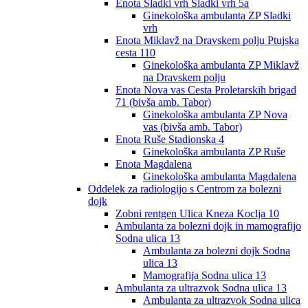
Enota Sladki vrh Sladki vrh 5a
Ginekološka ambulanta ZP Sladki
vrh
Enota Miklavž na Dravskem polju Ptujska
cesta 110
Ginekološka ambulanta ZP Miklavž
na Dravskem polju
Enota Nova vas Cesta Proletarskih brigad
71 (bivša amb. Tabor)
Ginekološka ambulanta ZP Nova
vas (bivša amb. Tabor)
Enota Ruše Stadionska 4
Ginekološka ambulanta ZP Ruše
Enota Magdalena
Ginekološka ambulanta Magdalena
Oddelek za radiologijo s Centrom za bolezni
dojk
Zobni rentgen Ulica Kneza Koclja 10
Ambulanta za bolezni dojk in mamografijo
Sodna ulica 13
Ambulanta za bolezni dojk Sodna
ulica 13
Mamografija Sodna ulica 13
Ambulanta za ultrazvok Sodna ulica 13
Ambulanta za ultrazvok Sodna ulica