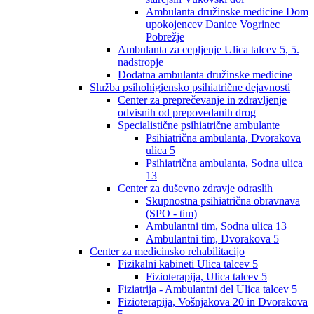
Ambulanta družinske medicine Dom
upokojencev Danice Vogrinec
Pobrežje
Ambulanta za cepljenje Ulica talcev 5, 5.
nadstropje
Dodatna ambulanta družinske medicine
Služba psihohigiensko psihiatrične dejavnosti
Center za preprečevanje in zdravljenje
odvisnih od prepovedanih drog
Specialistične psihiatrične ambulante
Psihiatrična ambulanta, Dvorakova
ulica 5
Psihiatrična ambulanta, Sodna ulica
13
Center za duševno zdravje odraslih
Skupnostna psihiatrična obravnava
(SPO - tim)
Ambulantni tim, Sodna ulica 13
Ambulantni tim, Dvorakova 5
Center za medicinsko rehabilitacijo
Fizikalni kabineti Ulica talcev 5
Fizioterapija, Ulica talcev 5
Fiziatrija - Ambulantni del Ulica talcev 5
Fizioterapija, Vošnjakova 20 in Dvorakova