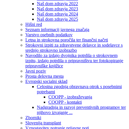
Naš dom zdravja 2022
Naš dom zdravja 2023
Naš dom zdravja 2024
Naš dom zdravja 2025
Hišni red
Seznam informacij javnega značaja
Varstvo osebnih podatkov
Letna in strokovna poročila ter finančni načrti
Strokovni izpiti za zdravstvene delavce in sodelavce s
srednjo strokovno izobrazbo
Navodilo za izdajo dvojnika potrdila o strokovnem
izpitu, izdajo potrdila o pripravništvu ter fotokopiranje
pripravniške knjižice
Javni poziv
Prosta delovna mesta
Evropski socialni sklad
Celostna zgodnja obravnava otrok s posebnimi
potrebami
COOPP - izobraževanja
COOPP - kontakti
Nadgradnja in razvoj preventivnih programov ter
njihovo izvajanje ...
Zborniki
Slovenija transplant
Vzpostavitev notranje prijavne poti