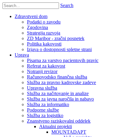
Search
Zdravstveni dom
Podatki o zavodu
Zgodovina
Strategija razvoja
ZD Maribor - zračni posnetek
Politika kakovosti
Izjava o dostopnosti spletne strani
Uprava
Pisarna za varstvo pacientovih pravic
Referat za kakovost
Notranji revizor
Računovodsko finančna služba
Služba za pravno kadrovske zadeve
Upravna služba
Služba za načrtovanje in analize
Služba za javna naročila in nabavo
Služba za informatiko
Podporne službe
Služba za logistiko
Znanstveno raziskovalni oddelek
Aktualni projekti
MOUNTADAPT