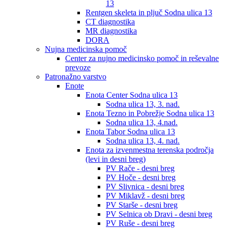
13
Rentgen skeleta in pljuč Sodna ulica 13
CT diagnostika
MR diagnostika
DORA
Nujna medicinska pomoč
Center za nujno medicinsko pomoč in reševalne
prevoze
Patronažno varstvo
Enote
Enota Center Sodna ulica 13
Sodna ulica 13, 3. nad.
Enota Tezno in Pobrežje Sodna ulica 13
Sodna ulica 13, 4.nad.
Enota Tabor Sodna ulica 13
Sodna ulica 13, 4. nad.
Enota za izvenmestna terenska področja
(levi in desni breg)
PV Rače - desni breg
PV Hoče - desni breg
PV Slivnica - desni breg
PV Miklavž - desni breg
PV Starše - desni breg
PV Selnica ob Dravi - desni breg
PV Ruše - desni breg