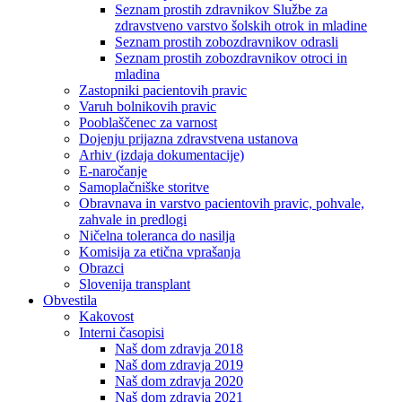
Seznam prostih zdravnikov Službe za
zdravstveno varstvo šolskih otrok in mladine
Seznam prostih zobozdravnikov odrasli
Seznam prostih zobozdravnikov otroci in
mladina
Zastopniki pacientovih pravic
Varuh bolnikovih pravic
Pooblaščenec za varnost
Dojenju prijazna zdravstvena ustanova
Arhiv (izdaja dokumentacije)
E-naročanje
Samoplačniške storitve
Obravnava in varstvo pacientovih pravic, pohvale,
zahvale in predlogi
Ničelna toleranca do nasilja
Komisija za etična vprašanja
Obrazci
Slovenija transplant
Obvestila
Kakovost
Interni časopisi
Naš dom zdravja 2018
Naš dom zdravja 2019
Naš dom zdravja 2020
Naš dom zdravja 2021