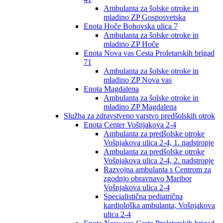
Ambulanta za šolske otroke in
mladino ZP Gosposvetska
Enota Hoče Bohovska ulica 7
Ambulanta za šolske otroke in
mladino ZP Hoče
Enota Nova vas Cesta Proletarskih brigad
71
Ambulanta za šolske otroke in
mladino ZP Nova vas
Enota Magdalena
Ambulanta za šolske otroke in
mladino ZP Magdalena
Služba za zdravstveno varstvo predšolskih otrok
Enota Center Vošnjakova 2-4
Ambulanta za predšolske otroke
Vošnjakova ulica 2-4, 1. nadstropje
Ambulanta za predšolske otroke
Vošnjakova ulica 2-4, 2. nadstropje
Razvojna ambulanta s Centrom za
zgodnjo obravnavo Maribor
Vošnjakova ulica 2-4
Specialistična pediatrična
kardiološka ambulanta, Vošnjakova
ulica 2-4