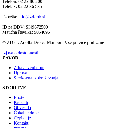
Telefon: 02 22 86 200
Telefax: 02 22 86 585
E-pošta:
info@zd-mb.si
ID za DDV: SI49672509
Matična številka: 5054095
© ZD dr. Adolfa Drolca Maribor | Vse pravice pridržane
Izjava o dostopnosti
ZAVOD
Zdravstveni dom
Uprava
Strokovna izobraževanja
STORITVE
Enote
Pacienti
Obvestila
Čakalne dobe
Cepljenje
Kontakt