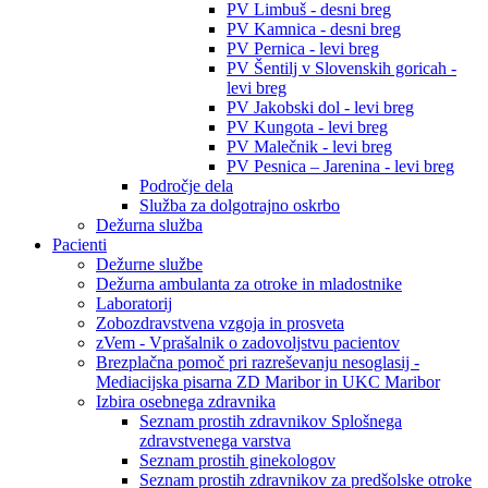
PV Limbuš - desni breg
PV Kamnica - desni breg
PV Pernica - levi breg
PV Šentilj v Slovenskih goricah -
levi breg
PV Jakobski dol - levi breg
PV Kungota - levi breg
PV Malečnik - levi breg
PV Pesnica – Jarenina - levi breg
Področje dela
Služba za dolgotrajno oskrbo
Dežurna služba
Pacienti
Dežurne službe
Dežurna ambulanta za otroke in mladostnike
Laboratorij
Zobozdravstvena vzgoja in prosveta
zVem - Vprašalnik o zadovoljstvu pacientov
Brezplačna pomoč pri razreševanju nesoglasij -
Mediacijska pisarna ZD Maribor in UKC Maribor
Izbira osebnega zdravnika
Seznam prostih zdravnikov Splošnega
zdravstvenega varstva
Seznam prostih ginekologov
Seznam prostih zdravnikov za predšolske otroke