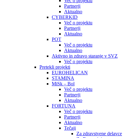
Več o projektu
Partnerji
Aktualno
CYBERKID
Več o projektu
Partnerji
Aktualno
POT
Več o projektu
Aktualno
Aktivno in zdravo staranje v SVZ
Več o projektu
Pretekli projekti
EUROHELICAN
STAMINA
MiSk – Bol
Več o projektu
Partnerji
Aktualno
FORTUNA
Več o projektu
Partnerji
Aktualno
Tečaji
Za zdravstvene delavce