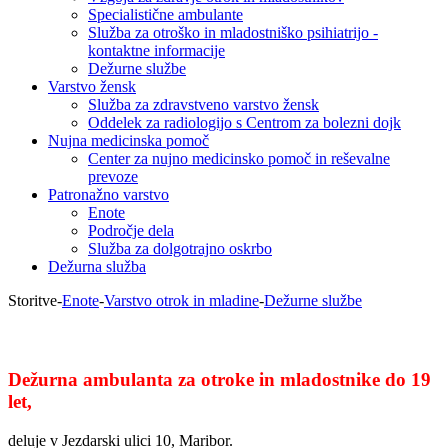
Specialistične ambulante
Služba za otroško in mladostniško psihiatrijo -
kontaktne informacije
Dežurne službe
Varstvo žensk
Služba za zdravstveno varstvo žensk
Oddelek za radiologijo s Centrom za bolezni dojk
Nujna medicinska pomoč
Center za nujno medicinsko pomoč in reševalne
prevoze
Patronažno varstvo
Enote
Področje dela
Služba za dolgotrajno oskrbo
Dežurna služba
Storitve
-
Enote
-
Varstvo otrok in mladine
-
Dežurne službe
Dežurna ambulanta za otroke in mladostnike do 19
let,
deluje v Jezdarski ulici 10, Maribor.