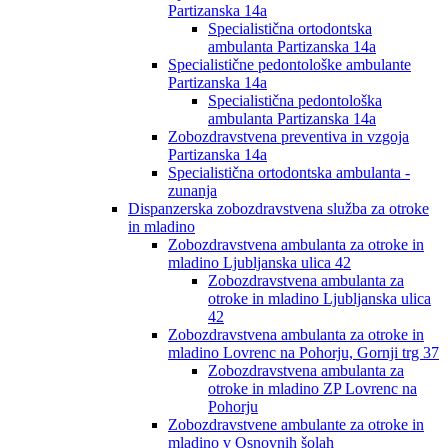
Partizanska 14a
Specialistična ortodontska
ambulanta Partizanska 14a
Specialistične pedontološke ambulante
Partizanska 14a
Specialistična pedontološka
ambulanta Partizanska 14a
Zobozdravstvena preventiva in vzgoja
Partizanska 14a
Specialistična ortodontska ambulanta -
zunanja
Dispanzerska zobozdravstvena služba za otroke
in mladino
Zobozdravstvena ambulanta za otroke in
mladino Ljubljanska ulica 42
Zobozdravstvena ambulanta za
otroke in mladino Ljubljanska ulica
42
Zobozdravstvena ambulanta za otroke in
mladino Lovrenc na Pohorju, Gornji trg 37
Zobozdravstvena ambulanta za
otroke in mladino ZP Lovrenc na
Pohorju
Zobozdravstvene ambulante za otroke in
mladino v Osnovnih šolah