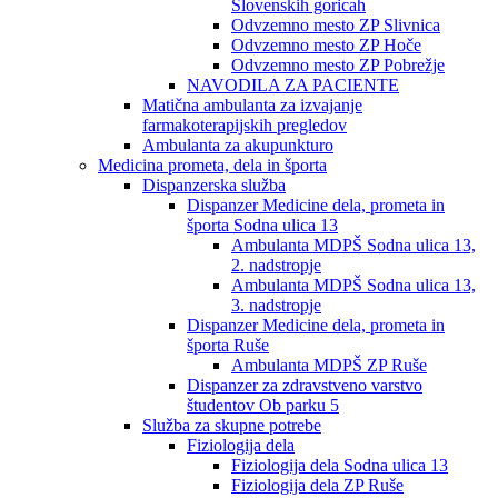
Slovenskih goricah
Odvzemno mesto ZP Slivnica
Odvzemno mesto ZP Hoče
Odvzemno mesto ZP Pobrežje
NAVODILA ZA PACIENTE
Matična ambulanta za izvajanje
farmakoterapijskih pregledov
Ambulanta za akupunkturo
Medicina prometa, dela in športa
Dispanzerska služba
Dispanzer Medicine dela, prometa in
športa Sodna ulica 13
Ambulanta MDPŠ Sodna ulica 13,
2. nadstropje
Ambulanta MDPŠ Sodna ulica 13,
3. nadstropje
Dispanzer Medicine dela, prometa in
športa Ruše
Ambulanta MDPŠ ZP Ruše
Dispanzer za zdravstveno varstvo
študentov Ob parku 5
Služba za skupne potrebe
Fiziologija dela
Fiziologija dela Sodna ulica 13
Fiziologija dela ZP Ruše