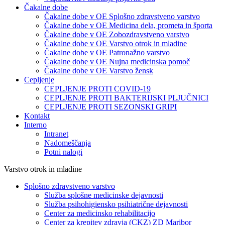
Čakalne dobe
Čakalne dobe v OE Splošno zdravstveno varstvo
Čakalne dobe v OE Medicina dela, prometa in športa
Čakalne dobe v OE Zobozdravstveno varstvo
Čakalne dobe v OE Varstvo otrok in mladine
Čakalne dobe v OE Patronažno varstvo
Čakalne dobe v OE Nujna medicinska pomoč
Čakalne dobe v OE Varstvo žensk
Cepljenje
CEPLJENJE PROTI COVID-19
CEPLJENJE PROTI BAKTERIJSKI PLJUČNICI
CEPLJENJE PROTI SEZONSKI GRIPI
Kontakt
Interno
Intranet
Nadomeščanja
Potni nalogi
Varstvo otrok in mladine
Splošno zdravstveno varstvo
Služba splošne medicinske dejavnosti
Služba psihohigiensko psihiatrične dejavnosti
Center za medicinsko rehabilitacijo
Center za krepitev zdravja (CKZ) ZD Maribor