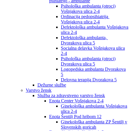
psihiatrijo - ambulante
Psihološka ambulanta (otroci)
Vošnjakova ulica 2-4
Ordinacija pedopsihiatrija
Vošnjakova ulica 2-4
Defektološka ambulanta Vošnjakova
ulica 2-4
Defektološka ambulanta,
Dvorakova ulica 5
Socialna delavka Vošnjakova ulica
2-4
Psihološka ambulanta (otroci)
Dvorakova ulica 5
Logopedska ambulanta Dvorakova
5
Delovna terapija Dvorakova 5
Dežurne službe
Varstvo žensk
Služba za zdravstveno varstvo žensk
Enota Center Vošnjakova 2-4
Ginekološka ambulanta Vošnjakova
ulica 2-4
Enota Šentilj Pod hribom 12
Ginekološka ambulanta ZP Šentilj v
Slovenskih goricah