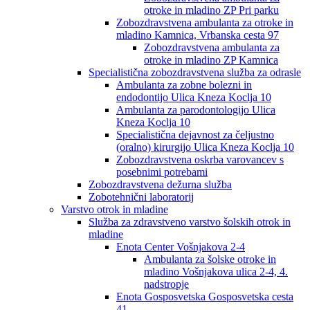
otroke in mladino ZP Pri parku
Zobozdravstvena ambulanta za otroke in
mladino Kamnica, Vrbanska cesta 97
Zobozdravstvena ambulanta za
otroke in mladino ZP Kamnica
Specialistična zobozdravstvena služba za odrasle
Ambulanta za zobne bolezni in
endodontijo Ulica Kneza Koclja 10
Ambulanta za parodontologijo Ulica
Kneza Koclja 10
Specialistična dejavnost za čeljustno
(oralno) kirurgijo Ulica Kneza Koclja 10
Zobozdravstvena oskrba varovancev s
posebnimi potrebami
Zobozdravstvena dežurna služba
Zobotehnični laboratorij
Varstvo otrok in mladine
Služba za zdravstveno varstvo šolskih otrok in
mladine
Enota Center Vošnjakova 2-4
Ambulanta za šolske otroke in
mladino Vošnjakova ulica 2-4, 4.
nadstropje
Enota Gosposvetska Gosposvetska cesta
41