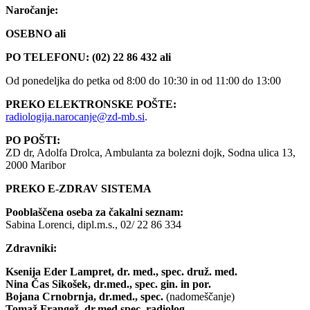
Naročanje:
OSEBNO ali
PO TELEFONU: (02) 22 86 432 ali
Od ponedeljka do petka od 8:00 do 10:30 in od 11:00 do 13:00
PREKO ELEKTRONSKE POŠTE:
radiologija.narocanje@zd-mb.si
.
PO POŠTI:
ZD dr, Adolfa Drolca, Ambulanta za bolezni dojk, Sodna ulica 13,
2000 Maribor
PREKO E
-ZDRAV SISTEMA
Pooblaščena oseba za čakalni seznam:
Sabina Lorenci, dipl.m.s., 02/ 22 86 334
Zdravniki:
Ksenija Eder Lampret, dr. med., spec. druž. med.
Nina Čas Sikošek, dr.med., spec.
gin. in por.
Bojana Crnobrnja, dr.med., spec.
(nadomeščanje)
Tomaž Frangež, dr.med.spec. radiolog