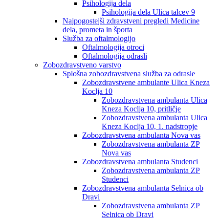
Psihologija dela
Psihologija dela Ulica talcev 9
Najpogostejši zdravstveni pregledi Medicine
dela, prometa in športa
Služba za oftalmologijo
Oftalmologija otroci
Oftalmologija odrasli
Zobozdravstveno varstvo
Splošna zobozdravstvena služba za odrasle
Zobozdravstvene ambulante Ulica Kneza
Koclja 10
Zobozdravstvena ambulanta Ulica
Kneza Koclja 10, pritličje
Zobozdravstvena ambulanta Ulica
Kneza Koclja 10, 1. nadstropje
Zobozdravstvena ambulanta Nova vas
Zobozdravstvena ambulanta ZP
Nova vas
Zobozdravstvena ambulanta Studenci
Zobozdravstvena ambulanta ZP
Studenci
Zobozdravstvena ambulanta Selnica ob
Dravi
Zobozdravstvena ambulanta ZP
Selnica ob Dravi