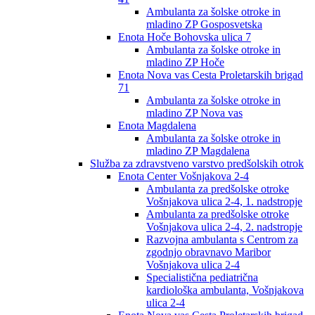
Ambulanta za šolske otroke in
mladino ZP Gosposvetska
Enota Hoče Bohovska ulica 7
Ambulanta za šolske otroke in
mladino ZP Hoče
Enota Nova vas Cesta Proletarskih brigad
71
Ambulanta za šolske otroke in
mladino ZP Nova vas
Enota Magdalena
Ambulanta za šolske otroke in
mladino ZP Magdalena
Služba za zdravstveno varstvo predšolskih otrok
Enota Center Vošnjakova 2-4
Ambulanta za predšolske otroke
Vošnjakova ulica 2-4, 1. nadstropje
Ambulanta za predšolske otroke
Vošnjakova ulica 2-4, 2. nadstropje
Razvojna ambulanta s Centrom za
zgodnjo obravnavo Maribor
Vošnjakova ulica 2-4
Specialistična pediatrična
kardiološka ambulanta, Vošnjakova
ulica 2-4