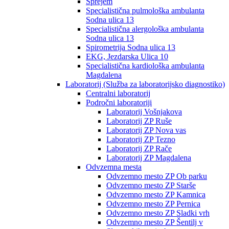
Sprejem
Specialistična pulmološka ambulanta
Sodna ulica 13
Specialistična alergološka ambulanta
Sodna ulica 13
Spirometrija Sodna ulica 13
EKG, Jezdarska Ulica 10
Specialistična kardiološka ambulanta
Magdalena
Laboratorij (Služba za laboratorijsko diagnostiko)
Centralni laboratorij
Področni laboratoriji
Laboratorij Vošnjakova
Laboratorij ZP Ruše
Laboratorij ZP Nova vas
Laboratorij ZP Tezno
Laboratorij ZP Rače
Laboratorij ZP Magdalena
Odvzemna mesta
Odvzemno mesto ZP Ob parku
Odvzemno mesto ZP Starše
Odvzemno mesto ZP Kamnica
Odvzemno mesto ZP Pernica
Odvzemno mesto ZP Sladki vrh
Odvzemno mesto ZP Šentilj v