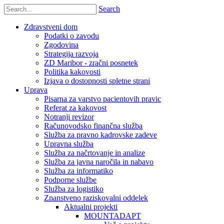
Search
Zdravstveni dom
Podatki o zavodu
Zgodovina
Strategija razvoja
ZD Maribor - zračni posnetek
Politika kakovosti
Izjava o dostopnosti spletne strani
Uprava
Pisarna za varstvo pacientovih pravic
Referat za kakovost
Notranji revizor
Računovodsko finančna služba
Služba za pravno kadrovske zadeve
Upravna služba
Služba za načrtovanje in analize
Služba za javna naročila in nabavo
Služba za informatiko
Podporne službe
Služba za logistiko
Znanstveno raziskovalni oddelek
Aktualni projekti
MOUNTADAPT