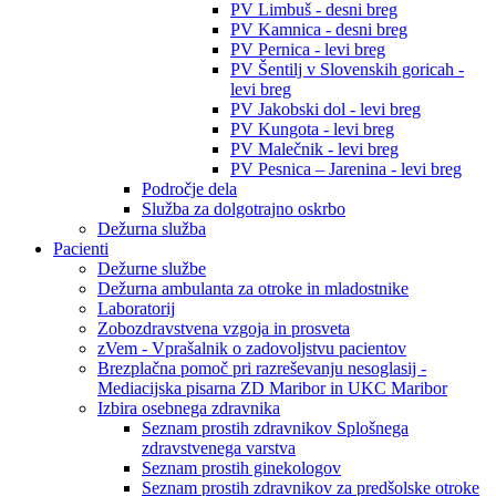
PV Limbuš - desni breg
PV Kamnica - desni breg
PV Pernica - levi breg
PV Šentilj v Slovenskih goricah -
levi breg
PV Jakobski dol - levi breg
PV Kungota - levi breg
PV Malečnik - levi breg
PV Pesnica – Jarenina - levi breg
Področje dela
Služba za dolgotrajno oskrbo
Dežurna služba
Pacienti
Dežurne službe
Dežurna ambulanta za otroke in mladostnike
Laboratorij
Zobozdravstvena vzgoja in prosveta
zVem - Vprašalnik o zadovoljstvu pacientov
Brezplačna pomoč pri razreševanju nesoglasij -
Mediacijska pisarna ZD Maribor in UKC Maribor
Izbira osebnega zdravnika
Seznam prostih zdravnikov Splošnega
zdravstvenega varstva
Seznam prostih ginekologov
Seznam prostih zdravnikov za predšolske otroke