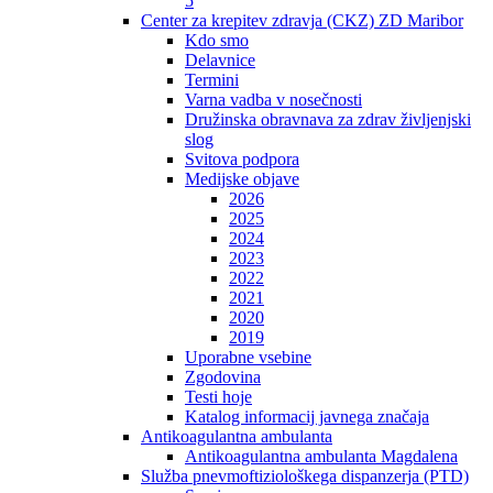
5
Center za krepitev zdravja (CKZ) ZD Maribor
Kdo smo
Delavnice
Termini
Varna vadba v nosečnosti
Družinska obravnava za zdrav življenjski
slog
Svitova podpora
Medijske objave
2026
2025
2024
2023
2022
2021
2020
2019
Uporabne vsebine
Zgodovina
Testi hoje
Katalog informacij javnega značaja
Antikoagulantna ambulanta
Antikoagulantna ambulanta Magdalena
Služba pnevmoftiziološkega dispanzerja (PTD)