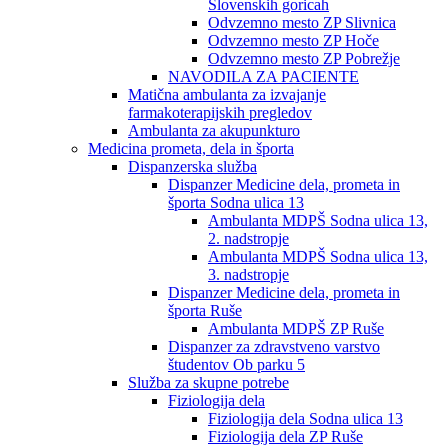
Slovenskih goricah
Odvzemno mesto ZP Slivnica
Odvzemno mesto ZP Hoče
Odvzemno mesto ZP Pobrežje
NAVODILA ZA PACIENTE
Matična ambulanta za izvajanje
farmakoterapijskih pregledov
Ambulanta za akupunkturo
Medicina prometa, dela in športa
Dispanzerska služba
Dispanzer Medicine dela, prometa in
športa Sodna ulica 13
Ambulanta MDPŠ Sodna ulica 13,
2. nadstropje
Ambulanta MDPŠ Sodna ulica 13,
3. nadstropje
Dispanzer Medicine dela, prometa in
športa Ruše
Ambulanta MDPŠ ZP Ruše
Dispanzer za zdravstveno varstvo
študentov Ob parku 5
Služba za skupne potrebe
Fiziologija dela
Fiziologija dela Sodna ulica 13
Fiziologija dela ZP Ruše