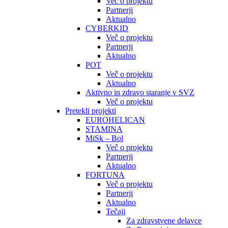
Več o projektu
Partnerji
Aktualno
CYBERKID
Več o projektu
Partnerji
Aktualno
POT
Več o projektu
Aktualno
Aktivno in zdravo staranje v SVZ
Več o projektu
Pretekli projekti
EUROHELICAN
STAMINA
MiSk – Bol
Več o projektu
Partnerji
Aktualno
FORTUNA
Več o projektu
Partnerji
Aktualno
Tečaji
Za zdravstvene delavce