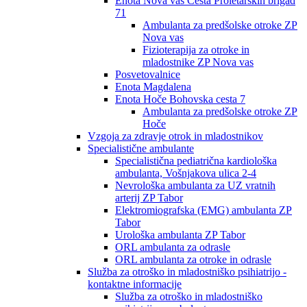
Enota Nova vas Cesta Proletarskih brigad
71
Ambulanta za predšolske otroke ZP
Nova vas
Fizioterapija za otroke in
mladostnike ZP Nova vas
Posvetovalnice
Enota Magdalena
Enota Hoče Bohovska cesta 7
Ambulanta za predšolske otroke ZP
Hoče
Vzgoja za zdravje otrok in mladostnikov
Specialistične ambulante
Specialistična pediatrična kardiološka
ambulanta, Vošnjakova ulica 2-4
Nevrološka ambulanta za UZ vratnih
arterij ZP Tabor
Elektromiografska (EMG) ambulanta ZP
Tabor
Urološka ambulanta ZP Tabor
ORL ambulanta za odrasle
ORL ambulanta za otroke in odrasle
Služba za otroško in mladostniško psihiatrijo -
kontaktne informacije
Služba za otroško in mladostniško