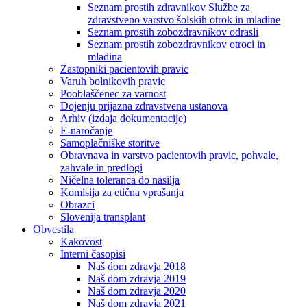
Seznam prostih zdravnikov Službe za
zdravstveno varstvo šolskih otrok in mladine
Seznam prostih zobozdravnikov odrasli
Seznam prostih zobozdravnikov otroci in
mladina
Zastopniki pacientovih pravic
Varuh bolnikovih pravic
Pooblaščenec za varnost
Dojenju prijazna zdravstvena ustanova
Arhiv (izdaja dokumentacije)
E-naročanje
Samoplačniške storitve
Obravnava in varstvo pacientovih pravic, pohvale,
zahvale in predlogi
Ničelna toleranca do nasilja
Komisija za etična vprašanja
Obrazci
Slovenija transplant
Obvestila
Kakovost
Interni časopisi
Naš dom zdravja 2018
Naš dom zdravja 2019
Naš dom zdravja 2020
Naš dom zdravja 2021