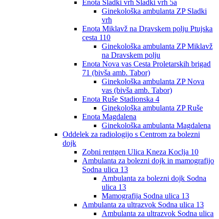
Enota Sladki vrh Sladki vrh 5a
Ginekološka ambulanta ZP Sladki
vrh
Enota Miklavž na Dravskem polju Ptujska
cesta 110
Ginekološka ambulanta ZP Miklavž
na Dravskem polju
Enota Nova vas Cesta Proletarskih brigad
71 (bivša amb. Tabor)
Ginekološka ambulanta ZP Nova
vas (bivša amb. Tabor)
Enota Ruše Stadionska 4
Ginekološka ambulanta ZP Ruše
Enota Magdalena
Ginekološka ambulanta Magdalena
Oddelek za radiologijo s Centrom za bolezni
dojk
Zobni rentgen Ulica Kneza Koclja 10
Ambulanta za bolezni dojk in mamografijo
Sodna ulica 13
Ambulanta za bolezni dojk Sodna
ulica 13
Mamografija Sodna ulica 13
Ambulanta za ultrazvok Sodna ulica 13
Ambulanta za ultrazvok Sodna ulica