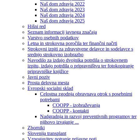
Naš dom zdravja 2022
Naš dom zdravja 2023
Naš dom zdravja 2024
Naš dom zdravja 2025
Hišni red
Seznam informacij javnega značaja
Varstvo osebnih podatkov
Letna in strokovna poročila ter finančni načrti
Strokovni izpiti za zdravstvene delavce in sodelavce s
srednjo strokovno izobrazbo
Navodilo za izdajo dvojnika potrdila o strokovnem
izpitu, izdajo potrdila o pripravništvu ter fotokopiranje
pripravniške knjižice
Javni poziv
Prosta delovna mesta
Evropski socialni sklad
Celostna zgodnja obravnava otrok s posebnimi
potrebami
COOPP - izobraževanja
COOPP - kontakti
Nadgradnja in razvoj preventivnih programov ter
njihovo izvajanje ...
Zborniki
Slovenija transplant
Vzpostavitev notranje prijavne poti