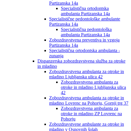
Partizanska 14a
Specialistična ortodontska
ambulanta Partizanska 14a
Specialistične pedontološke ambulante
Partizanska 14a
Specialistična pedontološka
ambulanta Partizanska 14a
Zobozdravstvena preventiva in vzgoja
Partizanska 14a
Specialistična ortodontska ambulanta -
zunanja
Dispanzerska zobozdravstvena služba za otroke
in mladino
Zobozdravstvena ambulanta za otroke in
mladino Ljubljanska ulica 42
Zobozdravstvena ambulanta za
otroke in mladino Ljubljanska ulica
42
Zobozdravstvena ambulanta za otroke in
mladino Lovrenc na Pohorju, Gornji trg 37
Zobozdravstvena ambulanta za
otroke in mladino ZP Lovrenc na
Pohorju
Zobozdravstvene ambulante za otroke in
mladino v Osnovnih šolah