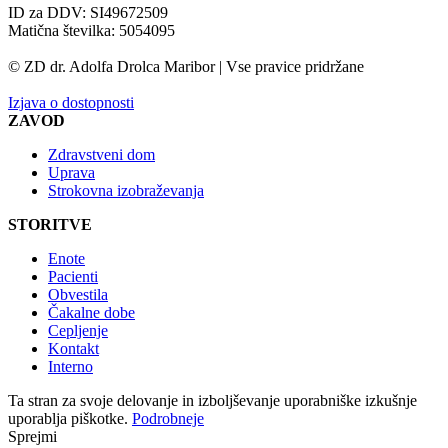
ID za DDV: SI49672509
Matična številka: 5054095
© ZD dr. Adolfa Drolca Maribor | Vse pravice pridržane
Izjava o dostopnosti
ZAVOD
Zdravstveni dom
Uprava
Strokovna izobraževanja
STORITVE
Enote
Pacienti
Obvestila
Čakalne dobe
Cepljenje
Kontakt
Interno
Ta stran za svoje delovanje in izboljševanje uporabniške izkušnje
uporablja piškotke.
Podrobneje
Sprejmi