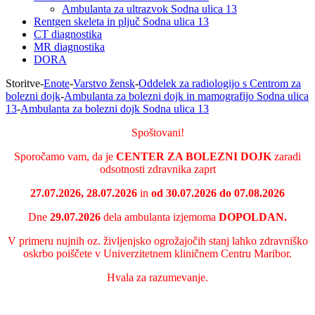
Ambulanta za ultrazvok Sodna ulica 13
Rentgen skeleta in pljuč Sodna ulica 13
CT diagnostika
MR diagnostika
DORA
Storitve
-
Enote
-
Varstvo žensk
-
Oddelek za radiologijo s Centrom za
bolezni dojk
-
Ambulanta za bolezni dojk in mamografijo Sodna ulica
13
-
Ambulanta za bolezni dojk Sodna ulica 13
Spoštovani!
Sporočamo vam, da je
CENTER ZA BOLEZNI DOJK
zaradi
odsotnosti zdravnika zaprt
27.07.2026, 28.07.2026
in
od 30.07.2026 do 07.08.2026
Dne
29.07.2026
dela ambulanta izjemoma
DOPOLDAN.
V primeru nujnih oz. življenjsko ogrožajočih stanj lahko zdravniško
oskrbo poiščete v Univerzitetnem kliničnem Centru Maribor.
Hvala za razumevanje.