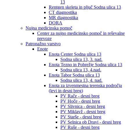
13
Rentgen skeleta in pljuč Sodna ulica 13
CT diagnostika
MR diagnostika
DORA
Nujna medicinska pomoč
Center za nujno medicinsko pomoč in reševalne
prevoze
Patronažno varstvo
Enote
Enota Center Sodna ulica 13
Sodna ulica 13, 3. nad.
Enota Tezno in Pobrežje Sodna ulica 13
Sodna ulica 13, 4.nad.
Enota Tabor Sodna ulica 13
Sodna ulica 13, 4. nad.
Enota za izvenmestna terenska področja
(levi in desni breg)
PV Rače - desni breg
PV Hoče - desni breg
PV Slivnica - desni breg
PV Miklavž - desni breg
PV Starše - desni breg
PV Selnica ob Dravi - desni breg
PV Ruše - desni breg