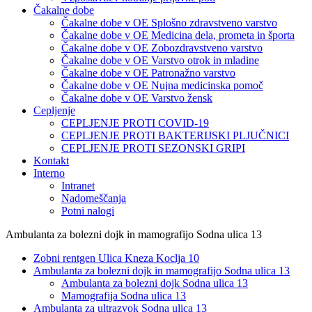
Čakalne dobe
Čakalne dobe v OE Splošno zdravstveno varstvo
Čakalne dobe v OE Medicina dela, prometa in športa
Čakalne dobe v OE Zobozdravstveno varstvo
Čakalne dobe v OE Varstvo otrok in mladine
Čakalne dobe v OE Patronažno varstvo
Čakalne dobe v OE Nujna medicinska pomoč
Čakalne dobe v OE Varstvo žensk
Cepljenje
CEPLJENJE PROTI COVID-19
CEPLJENJE PROTI BAKTERIJSKI PLJUČNICI
CEPLJENJE PROTI SEZONSKI GRIPI
Kontakt
Interno
Intranet
Nadomeščanja
Potni nalogi
Ambulanta za bolezni dojk in mamografijo Sodna ulica 13
Zobni rentgen Ulica Kneza Koclja 10
Ambulanta za bolezni dojk in mamografijo Sodna ulica 13
Ambulanta za bolezni dojk Sodna ulica 13
Mamografija Sodna ulica 13
Ambulanta za ultrazvok Sodna ulica 13