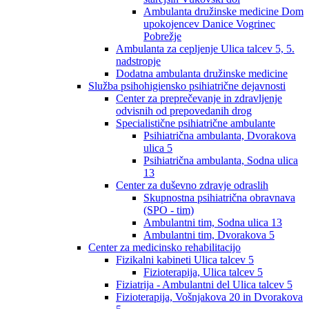
Ambulanta družinske medicine Dom
upokojencev Danice Vogrinec
Pobrežje
Ambulanta za cepljenje Ulica talcev 5, 5.
nadstropje
Dodatna ambulanta družinske medicine
Služba psihohigiensko psihiatrične dejavnosti
Center za preprečevanje in zdravljenje
odvisnih od prepovedanih drog
Specialistične psihiatrične ambulante
Psihiatrična ambulanta, Dvorakova
ulica 5
Psihiatrična ambulanta, Sodna ulica
13
Center za duševno zdravje odraslih
Skupnostna psihiatrična obravnava
(SPO - tim)
Ambulantni tim, Sodna ulica 13
Ambulantni tim, Dvorakova 5
Center za medicinsko rehabilitacijo
Fizikalni kabineti Ulica talcev 5
Fizioterapija, Ulica talcev 5
Fiziatrija - Ambulantni del Ulica talcev 5
Fizioterapija, Vošnjakova 20 in Dvorakova