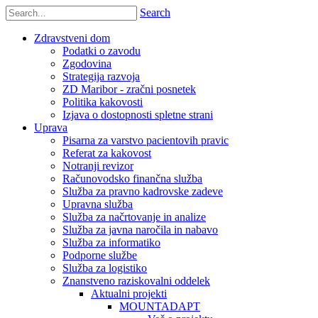
Search
Zdravstveni dom
Podatki o zavodu
Zgodovina
Strategija razvoja
ZD Maribor - zračni posnetek
Politika kakovosti
Izjava o dostopnosti spletne strani
Uprava
Pisarna za varstvo pacientovih pravic
Referat za kakovost
Notranji revizor
Računovodsko finančna služba
Služba za pravno kadrovske zadeve
Upravna služba
Služba za načrtovanje in analize
Služba za javna naročila in nabavo
Služba za informatiko
Podporne službe
Služba za logistiko
Znanstveno raziskovalni oddelek
Aktualni projekti
MOUNTADAPT