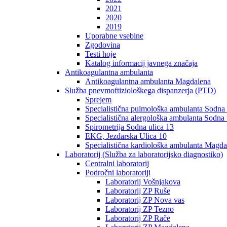
2021
2020
2019
Uporabne vsebine
Zgodovina
Testi hoje
Katalog informacij javnega značaja
Antikoagulantna ambulanta
Antikoagulantna ambulanta Magdalena
Služba pnevmoftiziološkega dispanzerja (PTD)
Sprejem
Specialistična pulmološka ambulanta Sodna 
Specialistična alergološka ambulanta Sodna 
Spirometrija Sodna ulica 13
EKG, Jezdarska Ulica 10
Specialistična kardiološka ambulanta Magda
Laboratorij (Služba za laboratorijsko diagnostiko)
Centralni laboratorij
Področni laboratoriji
Laboratorij Vošnjakova
Laboratorij ZP Ruše
Laboratorij ZP Nova vas
Laboratorij ZP Tezno
Laboratorij ZP Rače