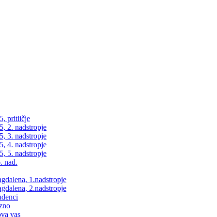
 pritličje
, 2. nadstropje
, 3. nadstropje
, 4. nadstropje
, 5. nadstropje
. nad.
dalena, 1.nadstropje
dalena, 2.nadstropje
udenci
zno
va vas