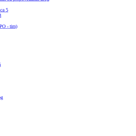
ica 5
3
PO - tim)
5
og