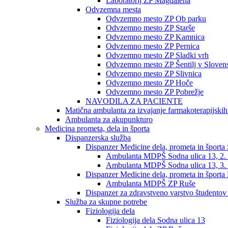
Laboratorij ZP Magdalena
Odvzemna mesta
Odvzemno mesto ZP Ob parku
Odvzemno mesto ZP Starše
Odvzemno mesto ZP Kamnica
Odvzemno mesto ZP Pernica
Odvzemno mesto ZP Sladki vrh
Odvzemno mesto ZP Šentilj v Slovens
Odvzemno mesto ZP Slivnica
Odvzemno mesto ZP Hoče
Odvzemno mesto ZP Pobrežje
NAVODILA ZA PACIENTE
Matična ambulanta za izvajanje farmakoterapijski
Ambulanta za akupunkturo
Medicina prometa, dela in športa
Dispanzerska služba
Dispanzer Medicine dela, prometa in športa
Ambulanta MDPŠ Sodna ulica 13, 2. 
Ambulanta MDPŠ Sodna ulica 13, 3. 
Dispanzer Medicine dela, prometa in športa
Ambulanta MDPŠ ZP Ruše
Dispanzer za zdravstveno varstvo študentov
Služba za skupne potrebe
Fiziologija dela
Fiziologija dela Sodna ulica 13