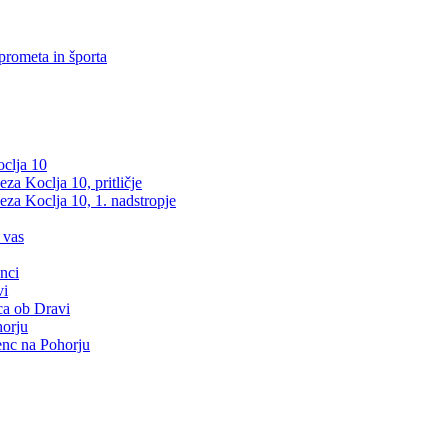
prometa in športa
clja 10
a Koclja 10, pritličje
za Koclja 10, 1. nadstropje
 vas
nci
vi
ca ob Dravi
orju
nc na Pohorju