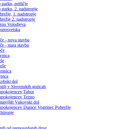
arku, pritličje
parku, 2. nadstropje
ežje, 1. nadstropje
režje 2. nadstropje
zno Volodjeva
sposvetska
e - nova stavba
 - stara stavba
oče
vnica
še
rše
amnica
rnica
obski dol
ilj v Slovenskih goricah
upokojencev Tabor
upokojencev Tezno
arejših Vukovski dol
pokojencev Danice Vogrinec Pobrežje
dstropje
snih od prepovedanih drog