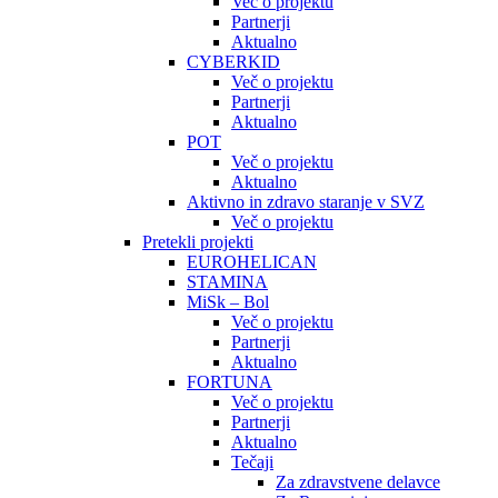
Več o projektu
Partnerji
Aktualno
CYBERKID
Več o projektu
Partnerji
Aktualno
POT
Več o projektu
Aktualno
Aktivno in zdravo staranje v SVZ
Več o projektu
Pretekli projekti
EUROHELICAN
STAMINA
MiSk – Bol
Več o projektu
Partnerji
Aktualno
FORTUNA
Več o projektu
Partnerji
Aktualno
Tečaji
Za zdravstvene delavce