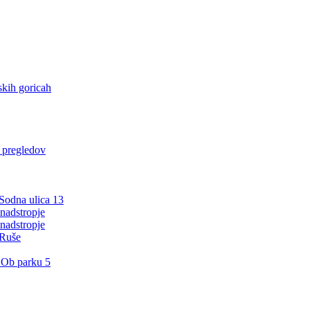
kih goricah
h pregledov
 Sodna ulica 13
nadstropje
nadstropje
 Ruše
 Ob parku 5