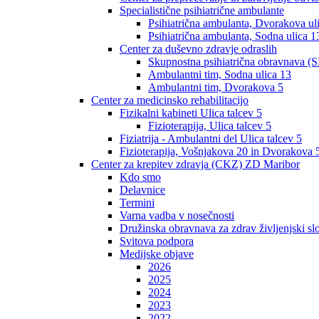
Specialistične psihiatrične ambulante
Psihiatrična ambulanta, Dvorakova ul
Psihiatrična ambulanta, Sodna ulica 1
Center za duševno zdravje odraslih
Skupnostna psihiatrična obravnava (S
Ambulantni tim, Sodna ulica 13
Ambulantni tim, Dvorakova 5
Center za medicinsko rehabilitacijo
Fizikalni kabineti Ulica talcev 5
Fizioterapija, Ulica talcev 5
Fiziatrija - Ambulantni del Ulica talcev 5
Fizioterapija, Vošnjakova 20 in Dvorakova 
Center za krepitev zdravja (CKZ) ZD Maribor
Kdo smo
Delavnice
Termini
Varna vadba v nosečnosti
Družinska obravnava za zdrav življenjski sl
Svitova podpora
Medijske objave
2026
2025
2024
2023
2022