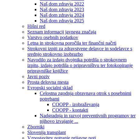
Naš dom zdravja 2022
Naš dom zdravja 2023
Naš dom zdravja 2024
Naš dom zdravja 2025
Hišni red
Seznam informacij javnega značaja
Varstvo osebnih podatkov
Letna in strokovna poročila ter finančni načrti
Strokovni izpiti za zdravstvene delavce in sodelavce s
srednjo strokovno izobrazbo
Navodilo za izdajo dvojnika potrdila o strokovnem
izpitu, izdajo potrdila o pripravništvu ter fotokopiranje
pripravniške knjižice
Javni poziv
Prosta delovna mesta
Evropski socialni sklad
Celostna zgodnja obravnava otrok s posebnimi
potrebami
COOPP - izobraževanja
COOPP - kontakti
Nadgradnja in razvoj preventivnih programov ter
njihovo izvajanje ...
Zborniki
Slovenija transplant
Vzpostavitev notranje prijavne poti