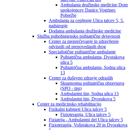
Ambulanta družinske medicine Dom
upokojencev Danice Vogrinec
Pobrežje
Ambulanta za cepljenje Ulica talcev 5, 5.
nadstropje
Dodatna ambulanta družinske medicine
Služba psihohigiensko psihiatrične dejavnosti
Center za preprečevanje in zdravljenje
odvisnih od prepovedanih drog
Specialistične psihiatrične ambulante
Psihiatrična ambulanta, Dvorakova
ulica 5
Psihiatrična ambulanta, Sodna ulica
13
Center za duševno zdravje odraslih
Skupnostna psihiatrična obravnava
(SPO - tim)
Ambulantni tim, Sodna ulica 13
Ambulantni tim, Dvorakova 5
Center za medicinsko rehabilitacijo
Fizikalni kabineti Ulica talcev 5
Fizioterapija, Ulica talcev 5
Fiziatrija - Ambulantni del Ulica talcev 5
Fizioterapija, Vošnjakova 20 in Dvorakova