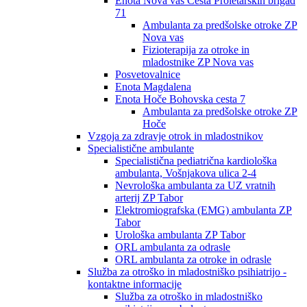
Enota Nova vas Cesta Proletarskih brigad
71
Ambulanta za predšolske otroke ZP
Nova vas
Fizioterapija za otroke in
mladostnike ZP Nova vas
Posvetovalnice
Enota Magdalena
Enota Hoče Bohovska cesta 7
Ambulanta za predšolske otroke ZP
Hoče
Vzgoja za zdravje otrok in mladostnikov
Specialistične ambulante
Specialistična pediatrična kardiološka
ambulanta, Vošnjakova ulica 2-4
Nevrološka ambulanta za UZ vratnih
arterij ZP Tabor
Elektromiografska (EMG) ambulanta ZP
Tabor
Urološka ambulanta ZP Tabor
ORL ambulanta za odrasle
ORL ambulanta za otroke in odrasle
Služba za otroško in mladostniško psihiatrijo -
kontaktne informacije
Služba za otroško in mladostniško