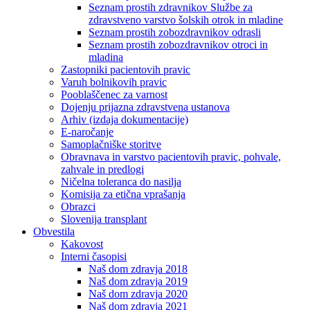
Seznam prostih zdravnikov Službe za
zdravstveno varstvo šolskih otrok in mladine
Seznam prostih zobozdravnikov odrasli
Seznam prostih zobozdravnikov otroci in
mladina
Zastopniki pacientovih pravic
Varuh bolnikovih pravic
Pooblaščenec za varnost
Dojenju prijazna zdravstvena ustanova
Arhiv (izdaja dokumentacije)
E-naročanje
Samoplačniške storitve
Obravnava in varstvo pacientovih pravic, pohvale,
zahvale in predlogi
Ničelna toleranca do nasilja
Komisija za etična vprašanja
Obrazci
Slovenija transplant
Obvestila
Kakovost
Interni časopisi
Naš dom zdravja 2018
Naš dom zdravja 2019
Naš dom zdravja 2020
Naš dom zdravja 2021