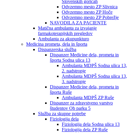
Slovenskih goricah
Odvzemno mesto ZP Slivnica
Odvzemno mesto ZP Hoče
Odvzemno mesto ZP Pobrežje
NAVODILA ZA PACIENTE
Matična ambulanta za izvajanje
farmakoterapijskih pregledov
Ambulanta za akupunkturo
Medicina prometa, dela in športa
Dispanzerska služba
Dispanzer Medicine dela, prometa in
športa Sodna ulica 13
Ambulanta MDPŠ Sodna ulica 13,
2. nadstropje
Ambulanta MDPŠ Sodna ulica 13,
3. nadstropje
Dispanzer Medicine dela, prometa in
športa Ruše
Ambulanta MDPŠ ZP Ruše
Dispanzer za zdravstveno varstvo
študentov Ob parku 5
Služba za skupne potrebe
Fiziologija dela
Fiziologija dela Sodna ulica 13
Fiziologija dela ZP Ruše