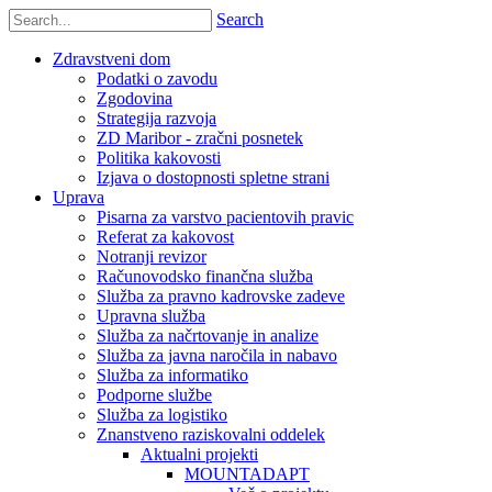
Search
Zdravstveni dom
Podatki o zavodu
Zgodovina
Strategija razvoja
ZD Maribor - zračni posnetek
Politika kakovosti
Izjava o dostopnosti spletne strani
Uprava
Pisarna za varstvo pacientovih pravic
Referat za kakovost
Notranji revizor
Računovodsko finančna služba
Služba za pravno kadrovske zadeve
Upravna služba
Služba za načrtovanje in analize
Služba za javna naročila in nabavo
Služba za informatiko
Podporne službe
Služba za logistiko
Znanstveno raziskovalni oddelek
Aktualni projekti
MOUNTADAPT