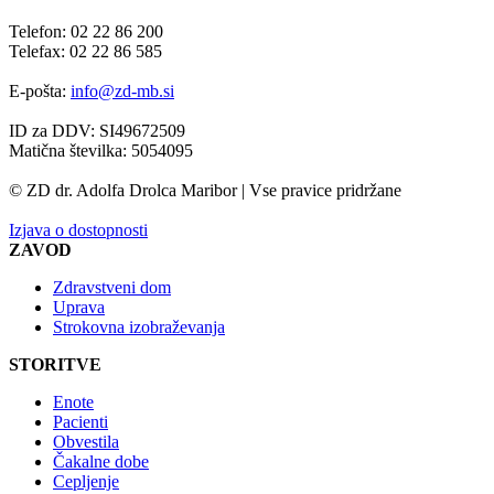
Telefon: 02 22 86 200
Telefax: 02 22 86 585
E-pošta:
info@zd-mb.si
ID za DDV: SI49672509
Matična številka: 5054095
© ZD dr. Adolfa Drolca Maribor | Vse pravice pridržane
Izjava o dostopnosti
ZAVOD
Zdravstveni dom
Uprava
Strokovna izobraževanja
STORITVE
Enote
Pacienti
Obvestila
Čakalne dobe
Cepljenje