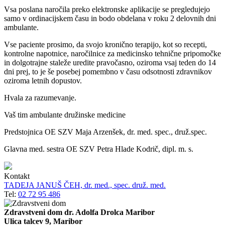
Vsa poslana naročila preko elektronske aplikacije se pregledujejo
samo v ordinacijskem času in bodo obdelana v roku 2 delovnih dni
ambulante.
Vse paciente prosimo, da svojo kronično terapijo, kot so recepti,
kontrolne napotnice, naročilnice za medicinsko tehnične pripomočke
in dolgotrajne staleže uredite pravočasno, oziroma vsaj teden do 14
dni prej, to je še posebej pomembno v času odsotnosti zdravnikov
oziroma letnih dopustov.
Hvala za razumevanje.
Vaš tim ambulante družinske medicine
Predstojnica OE SZV Maja Arzenšek, dr. med. spec., druž.spec.
Glavna med. sestra OE SZV Petra Hlade Kodrič, dipl. m. s.
Kontakt
TADEJA JANUŠ ČEH, dr. med., spec. druž. med.
Tel:
02 72 95 486
Zdravstveni dom dr. Adolfa Drolca Maribor
Ulica talcev 9, Maribor