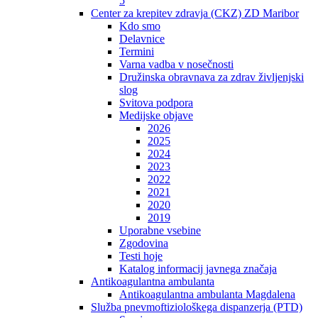
5
Center za krepitev zdravja (CKZ) ZD Maribor
Kdo smo
Delavnice
Termini
Varna vadba v nosečnosti
Družinska obravnava za zdrav življenjski
slog
Svitova podpora
Medijske objave
2026
2025
2024
2023
2022
2021
2020
2019
Uporabne vsebine
Zgodovina
Testi hoje
Katalog informacij javnega značaja
Antikoagulantna ambulanta
Antikoagulantna ambulanta Magdalena
Služba pnevmoftiziološkega dispanzerja (PTD)