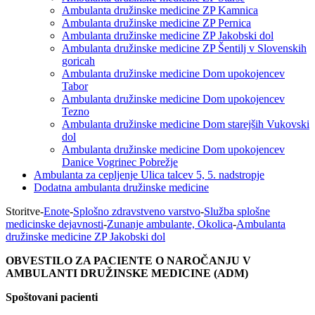
Ambulanta družinske medicine ZP Kamnica
Ambulanta družinske medicine ZP Pernica
Ambulanta družinske medicine ZP Jakobski dol
Ambulanta družinske medicine ZP Šentilj v Slovenskih
goricah
Ambulanta družinske medicine Dom upokojencev
Tabor
Ambulanta družinske medicine Dom upokojencev
Tezno
Ambulanta družinske medicine Dom starejših Vukovski
dol
Ambulanta družinske medicine Dom upokojencev
Danice Vogrinec Pobrežje
Ambulanta za cepljenje Ulica talcev 5, 5. nadstropje
Dodatna ambulanta družinske medicine
Storitve
-
Enote
-
Splošno zdravstveno varstvo
-
Služba splošne
medicinske dejavnosti
-
Zunanje ambulante, Okolica
-
Ambulanta
družinske medicine ZP Jakobski dol
OBVESTILO ZA PACIENTE O NAROČANJU V
AMBULANTI DRUŽINSKE MEDICINE (ADM)
Spoštovani pacienti