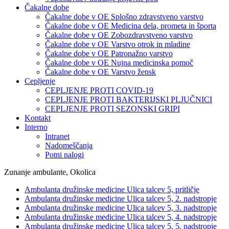
Čakalne dobe
Čakalne dobe v OE Splošno zdravstveno varstvo
Čakalne dobe v OE Medicina dela, prometa in športa
Čakalne dobe v OE Zobozdravstveno varstvo
Čakalne dobe v OE Varstvo otrok in mladine
Čakalne dobe v OE Patronažno varstvo
Čakalne dobe v OE Nujna medicinska pomoč
Čakalne dobe v OE Varstvo žensk
Cepljenje
CEPLJENJE PROTI COVID-19
CEPLJENJE PROTI BAKTERIJSKI PLJUČNICI
CEPLJENJE PROTI SEZONSKI GRIPI
Kontakt
Interno
Intranet
Nadomeščanja
Potni nalogi
Zunanje ambulante, Okolica
Ambulanta družinske medicine Ulica talcev 5, pritličje
Ambulanta družinske medicine Ulica talcev 5, 2. nadstropje
Ambulanta družinske medicine Ulica talcev 5, 3. nadstropje
Ambulanta družinske medicine Ulica talcev 5, 4. nadstropje
Ambulanta družinske medicine Ulica talcev 5, 5. nadstropje