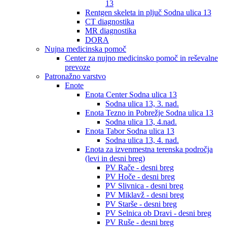
13
Rentgen skeleta in pljuč Sodna ulica 13
CT diagnostika
MR diagnostika
DORA
Nujna medicinska pomoč
Center za nujno medicinsko pomoč in reševalne
prevoze
Patronažno varstvo
Enote
Enota Center Sodna ulica 13
Sodna ulica 13, 3. nad.
Enota Tezno in Pobrežje Sodna ulica 13
Sodna ulica 13, 4.nad.
Enota Tabor Sodna ulica 13
Sodna ulica 13, 4. nad.
Enota za izvenmestna terenska področja
(levi in desni breg)
PV Rače - desni breg
PV Hoče - desni breg
PV Slivnica - desni breg
PV Miklavž - desni breg
PV Starše - desni breg
PV Selnica ob Dravi - desni breg
PV Ruše - desni breg