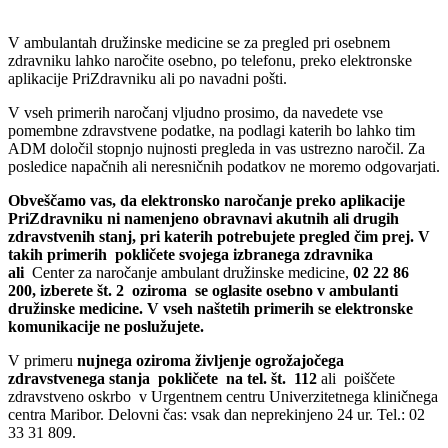
V ambulantah družinske medicine se za pregled pri osebnem
zdravniku lahko naročite osebno, po telefonu, preko elektronske
aplikacije PriZdravniku ali po navadni pošti.
V vseh primerih naročanj vljudno prosimo, da navedete vse
pomembne zdravstvene podatke, na podlagi katerih bo lahko tim
ADM določil stopnjo nujnosti pregleda in vas ustrezno naročil. Za
posledice napačnih ali neresničnih podatkov ne moremo odgovarjati.
Obveščamo vas, da elektronsko naročanje preko aplikacije
PriZdravniku ni namenjeno obravnavi akutnih ali drugih
zdravstvenih stanj, pri katerih potrebujete pregled čim prej. V
takih primerih
pokličete svojega izbranega zdravnika
ali
Center za naročanje ambulant družinske medicine,
02 22 86
200, izberete št. 2 oziroma se oglasite osebno v ambulanti
družinske medicine. V vseh naštetih primerih se elektronske
komunikacije ne poslužujete.
V primeru
nujnega oziroma življenje ogrožajočega
zdravstvenega stanja pokličete na tel. št. 112
ali poiščete
zdravstveno oskrbo v Urgentnem centru Univerzitetnega kliničnega
centra Maribor. Delovni čas: vsak dan neprekinjeno 24 ur. Tel.: 02
33 31 809.