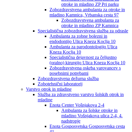
otroke in mladino ZP Pri parku
Zobozdravstvena ambulanta za otroke in
mladino Kamnica, Vrbanska cesta 97
Zobozdravstvena ambulanta za
otroke in mladino ZP Kamnica
Specialistična zobozdravstvena služba za odrasle
Ambulanta za zobne bolezni in
endodontijo Ulica Kneza Koclja 10
Ambulanta za parodontologijo Ulica
Kneza Koclja 10
Specialistična dejavnost za čeljustno
(oralno) kirurgijo Ulica Kneza Koclja 10
Zobozdravstvena oskrba varovancev s
posebnimi potrebami
Zobozdravstvena dežurna služba
Zobotehnični laboratorij
Varstvo otrok in mladine
Služba za zdravstveno varstvo šolskih otrok in
mladine
Enota Center Vošnjakova 2-4
Ambulanta za šolske otroke in
mladino Vošnjakova ulica 2-4, 4.
nadstropje
Enota Gosposvetska Gosposvetska cesta
41