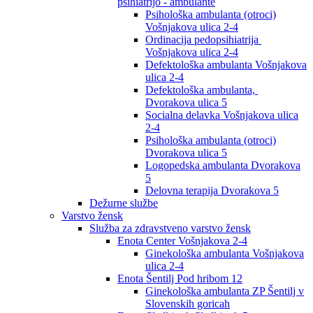
psihiatrijo - ambulante
Psihološka ambulanta (otroci)
Vošnjakova ulica 2-4
Ordinacija pedopsihiatrija
Vošnjakova ulica 2-4
Defektološka ambulanta Vošnjakova
ulica 2-4
Defektološka ambulanta,
Dvorakova ulica 5
Socialna delavka Vošnjakova ulica
2-4
Psihološka ambulanta (otroci)
Dvorakova ulica 5
Logopedska ambulanta Dvorakova
5
Delovna terapija Dvorakova 5
Dežurne službe
Varstvo žensk
Služba za zdravstveno varstvo žensk
Enota Center Vošnjakova 2-4
Ginekološka ambulanta Vošnjakova
ulica 2-4
Enota Šentilj Pod hribom 12
Ginekološka ambulanta ZP Šentilj v
Slovenskih goricah