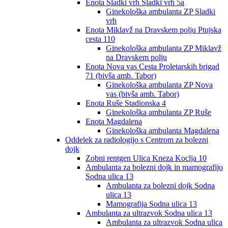
Enota Sladki vrh Sladki vrh 5a
Ginekološka ambulanta ZP Sladki
vrh
Enota Miklavž na Dravskem polju Ptujska
cesta 110
Ginekološka ambulanta ZP Miklavž
na Dravskem polju
Enota Nova vas Cesta Proletarskih brigad
71 (bivša amb. Tabor)
Ginekološka ambulanta ZP Nova
vas (bivša amb. Tabor)
Enota Ruše Stadionska 4
Ginekološka ambulanta ZP Ruše
Enota Magdalena
Ginekološka ambulanta Magdalena
Oddelek za radiologijo s Centrom za bolezni
dojk
Zobni rentgen Ulica Kneza Koclja 10
Ambulanta za bolezni dojk in mamografijo
Sodna ulica 13
Ambulanta za bolezni dojk Sodna
ulica 13
Mamografija Sodna ulica 13
Ambulanta za ultrazvok Sodna ulica 13
Ambulanta za ultrazvok Sodna ulica