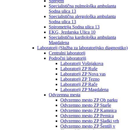
Sprejem
Specialistična pulmološka ambulanta
Sodna ulica 13
Specialistična alergološka ambulanta
Sodna ulica 13
Spirometrija Sodna ulica 13
EKG, Jezdarska Ulica 10
Specialistična kardiološka ambulanta
Magdalena
Laboratorij (Služba za laboratorijsko diagnostiko)
Centralni laboratorij
Področni laboratoriji
Laboratorij Vošnjakova
Laboratorij ZP Ruše
Laboratorij ZP Nova vas
Laboratorij ZP Tezno
Laboratorij ZP Rače
Laboratorij ZP Magdalena
Odvzemna mesta
Odvzemno mesto ZP Ob parku
Odvzemno mesto ZP Starše
Odvzemno mesto ZP Kamnica
Odvzemno mesto ZP Pernica
Odvzemno mesto ZP Sladki vrh
Odvzemno mesto ZP Šentilj v