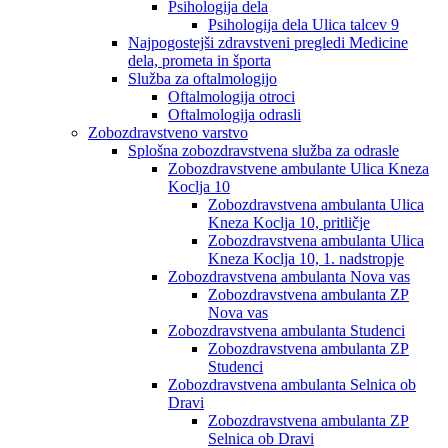
Psihologija dela
Psihologija dela Ulica talcev 9
Najpogostejši zdravstveni pregledi Medicine
dela, prometa in športa
Služba za oftalmologijo
Oftalmologija otroci
Oftalmologija odrasli
Zobozdravstveno varstvo
Splošna zobozdravstvena služba za odrasle
Zobozdravstvene ambulante Ulica Kneza
Koclja 10
Zobozdravstvena ambulanta Ulica
Kneza Koclja 10, pritličje
Zobozdravstvena ambulanta Ulica
Kneza Koclja 10, 1. nadstropje
Zobozdravstvena ambulanta Nova vas
Zobozdravstvena ambulanta ZP
Nova vas
Zobozdravstvena ambulanta Studenci
Zobozdravstvena ambulanta ZP
Studenci
Zobozdravstvena ambulanta Selnica ob
Dravi
Zobozdravstvena ambulanta ZP
Selnica ob Dravi