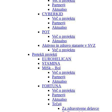
Več o projektu
Partnerji
Aktualno
CYBERKID
Več o projektu
Partnerji
Aktualno
POT
Več o projektu
Aktualno
Aktivno in zdravo staranje v SVZ
Več o projektu
Pretekli projekti
EUROHELICAN
STAMINA
MiSk – Bol
Več o projektu
Partnerji
Aktualno
FORTUNA
Več o projektu
Partnerji
Aktualno
Tečaji
Za zdravstvene delavce