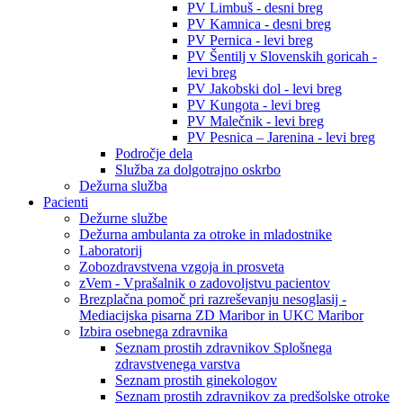
PV Limbuš - desni breg
PV Kamnica - desni breg
PV Pernica - levi breg
PV Šentilj v Slovenskih goricah -
levi breg
PV Jakobski dol - levi breg
PV Kungota - levi breg
PV Malečnik - levi breg
PV Pesnica – Jarenina - levi breg
Področje dela
Služba za dolgotrajno oskrbo
Dežurna služba
Pacienti
Dežurne službe
Dežurna ambulanta za otroke in mladostnike
Laboratorij
Zobozdravstvena vzgoja in prosveta
zVem - Vprašalnik o zadovoljstvu pacientov
Brezplačna pomoč pri razreševanju nesoglasij -
Mediacijska pisarna ZD Maribor in UKC Maribor
Izbira osebnega zdravnika
Seznam prostih zdravnikov Splošnega
zdravstvenega varstva
Seznam prostih ginekologov
Seznam prostih zdravnikov za predšolske otroke