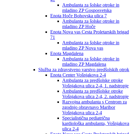
Ambulanta za šolske otroke in
mladino ZP Gosposvetska
Enota Hoče Bohovska ulica 7
Ambulanta za šolske otroke in
mladino ZP Hoče
Enota Nova vas Cesta Proletarskih brigad
71
Ambulanta za šolske otroke in
mladino ZP Nova vas
Enota Magdalena
Ambulanta za šolske otroke in
mladino ZP Magdalena
Služba za zdravstveno varstvo predšolskih otrok
Enota Center Vošnjakova 2-4
Ambulanta za predšolske otroke
Vošnjakova ulica 2-4, 1. nadstropje
Ambulanta za predšolske otroke
Vošnjakova ulica 2-4, 2. nadstropje
Razvojna ambulanta s Centrom za
zgodnjo obravnavo Maribor
Vošnjakova ulica 2-4
Specialistična pediatrična
kardiološka ambulanta, Vošnjakova
ulica 2-4