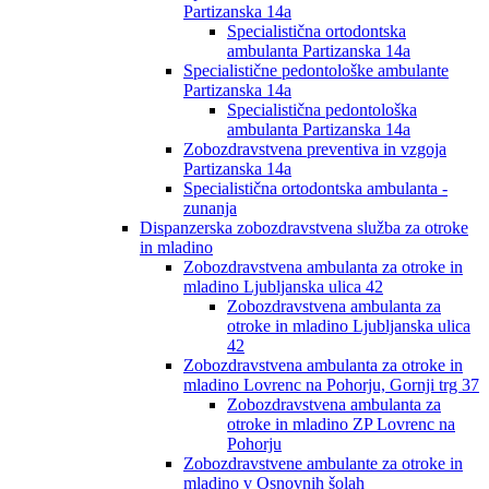
Partizanska 14a
Specialistična ortodontska
ambulanta Partizanska 14a
Specialistične pedontološke ambulante
Partizanska 14a
Specialistična pedontološka
ambulanta Partizanska 14a
Zobozdravstvena preventiva in vzgoja
Partizanska 14a
Specialistična ortodontska ambulanta -
zunanja
Dispanzerska zobozdravstvena služba za otroke
in mladino
Zobozdravstvena ambulanta za otroke in
mladino Ljubljanska ulica 42
Zobozdravstvena ambulanta za
otroke in mladino Ljubljanska ulica
42
Zobozdravstvena ambulanta za otroke in
mladino Lovrenc na Pohorju, Gornji trg 37
Zobozdravstvena ambulanta za
otroke in mladino ZP Lovrenc na
Pohorju
Zobozdravstvene ambulante za otroke in
mladino v Osnovnih šolah