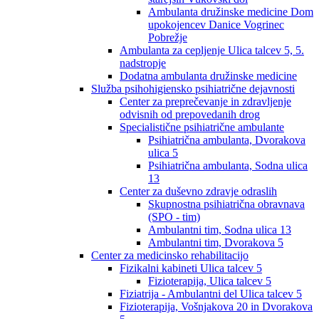
Ambulanta družinske medicine Dom
upokojencev Danice Vogrinec
Pobrežje
Ambulanta za cepljenje Ulica talcev 5, 5.
nadstropje
Dodatna ambulanta družinske medicine
Služba psihohigiensko psihiatrične dejavnosti
Center za preprečevanje in zdravljenje
odvisnih od prepovedanih drog
Specialistične psihiatrične ambulante
Psihiatrična ambulanta, Dvorakova
ulica 5
Psihiatrična ambulanta, Sodna ulica
13
Center za duševno zdravje odraslih
Skupnostna psihiatrična obravnava
(SPO - tim)
Ambulantni tim, Sodna ulica 13
Ambulantni tim, Dvorakova 5
Center za medicinsko rehabilitacijo
Fizikalni kabineti Ulica talcev 5
Fizioterapija, Ulica talcev 5
Fiziatrija - Ambulantni del Ulica talcev 5
Fizioterapija, Vošnjakova 20 in Dvorakova