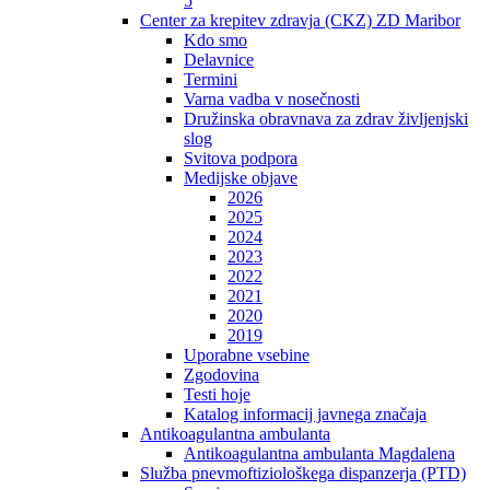
5
Center za krepitev zdravja (CKZ) ZD Maribor
Kdo smo
Delavnice
Termini
Varna vadba v nosečnosti
Družinska obravnava za zdrav življenjski
slog
Svitova podpora
Medijske objave
2026
2025
2024
2023
2022
2021
2020
2019
Uporabne vsebine
Zgodovina
Testi hoje
Katalog informacij javnega značaja
Antikoagulantna ambulanta
Antikoagulantna ambulanta Magdalena
Služba pnevmoftiziološkega dispanzerja (PTD)