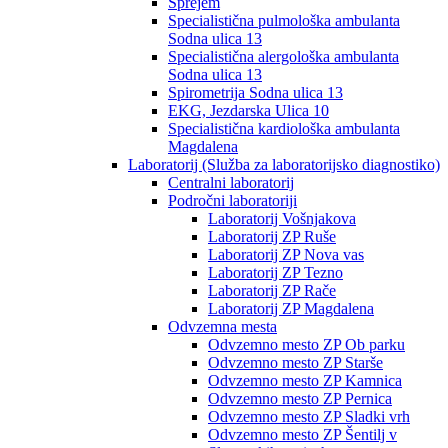
Sprejem
Specialistična pulmološka ambulanta
Sodna ulica 13
Specialistična alergološka ambulanta
Sodna ulica 13
Spirometrija Sodna ulica 13
EKG, Jezdarska Ulica 10
Specialistična kardiološka ambulanta
Magdalena
Laboratorij (Služba za laboratorijsko diagnostiko)
Centralni laboratorij
Področni laboratoriji
Laboratorij Vošnjakova
Laboratorij ZP Ruše
Laboratorij ZP Nova vas
Laboratorij ZP Tezno
Laboratorij ZP Rače
Laboratorij ZP Magdalena
Odvzemna mesta
Odvzemno mesto ZP Ob parku
Odvzemno mesto ZP Starše
Odvzemno mesto ZP Kamnica
Odvzemno mesto ZP Pernica
Odvzemno mesto ZP Sladki vrh
Odvzemno mesto ZP Šentilj v