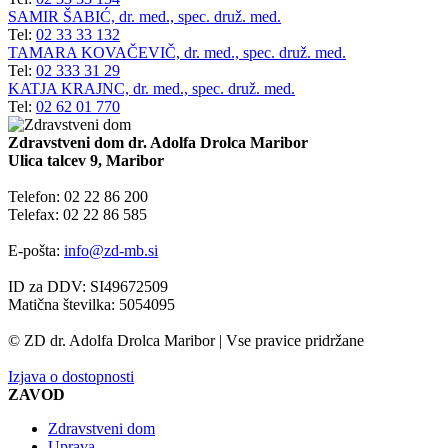
SAMIR ŠABIĆ, dr. med., spec. druž. med.
Tel:
02 33 33 132
TAMARA KOVAČEVIČ, dr. med., spec. druž. med.
Tel:
02 333 31 29
KATJA KRAJNC, dr. med., spec. druž. med.
Tel:
02 62 01 770
Zdravstveni dom dr. Adolfa Drolca Maribor
Ulica talcev 9, Maribor
Telefon: 02 22 86 200
Telefax: 02 22 86 585
E-pošta:
info@zd-mb.si
ID za DDV: SI49672509
Matična številka: 5054095
© ZD dr. Adolfa Drolca Maribor | Vse pravice pridržane
Izjava o dostopnosti
ZAVOD
Zdravstveni dom
Uprava