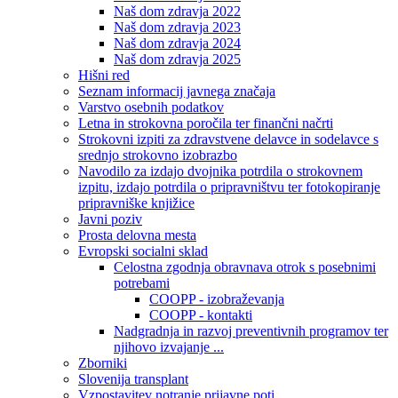
Naš dom zdravja 2022
Naš dom zdravja 2023
Naš dom zdravja 2024
Naš dom zdravja 2025
Hišni red
Seznam informacij javnega značaja
Varstvo osebnih podatkov
Letna in strokovna poročila ter finančni načrti
Strokovni izpiti za zdravstvene delavce in sodelavce s
srednjo strokovno izobrazbo
Navodilo za izdajo dvojnika potrdila o strokovnem
izpitu, izdajo potrdila o pripravništvu ter fotokopiranje
pripravniške knjižice
Javni poziv
Prosta delovna mesta
Evropski socialni sklad
Celostna zgodnja obravnava otrok s posebnimi
potrebami
COOPP - izobraževanja
COOPP - kontakti
Nadgradnja in razvoj preventivnih programov ter
njihovo izvajanje ...
Zborniki
Slovenija transplant
Vzpostavitev notranje prijavne poti