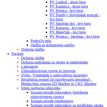
PV Limbuš - desni breg
PV Kamnica - desni breg
PV Pernica - levi breg
PV Šentilj v Slovenskih goricah -
levi breg
PV Jakobski dol - levi breg
PV Kungota - levi breg
PV Malečnik - levi breg
PV Pesnica – Jarenina - levi breg
Področje dela
Služba za dolgotrajno oskrbo
Dežurna služba
Pacienti
Dežurne službe
Dežurna ambulanta za otroke in mladostnike
Laboratorij
Zobozdravstvena vzgoja in prosveta
zVem - Vprašalnik o zadovoljstvu pacientov
Brezplačna pomoč pri razreševanju nesoglasij -
Mediacijska pisarna ZD Maribor in UKC Maribor
Izbira osebnega zdravnika
Seznam prostih zdravnikov Splošnega
zdravstvenega varstva
Seznam prostih ginekologov
Seznam prostih zdravnikov za predšolske otroke