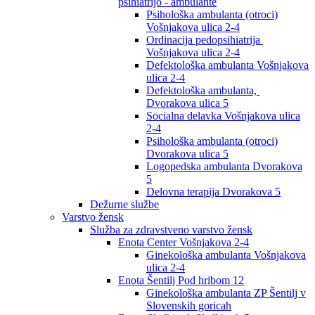
psihiatrijo - ambulante
Psihološka ambulanta (otroci)
Vošnjakova ulica 2-4
Ordinacija pedopsihiatrija
Vošnjakova ulica 2-4
Defektološka ambulanta Vošnjakova
ulica 2-4
Defektološka ambulanta,
Dvorakova ulica 5
Socialna delavka Vošnjakova ulica
2-4
Psihološka ambulanta (otroci)
Dvorakova ulica 5
Logopedska ambulanta Dvorakova
5
Delovna terapija Dvorakova 5
Dežurne službe
Varstvo žensk
Služba za zdravstveno varstvo žensk
Enota Center Vošnjakova 2-4
Ginekološka ambulanta Vošnjakova
ulica 2-4
Enota Šentilj Pod hribom 12
Ginekološka ambulanta ZP Šentilj v
Slovenskih goricah