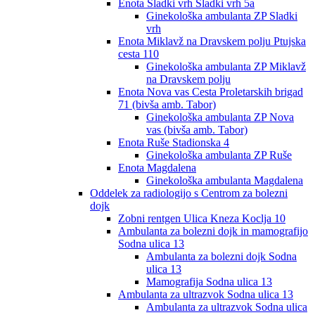
Enota Sladki vrh Sladki vrh 5a
Ginekološka ambulanta ZP Sladki
vrh
Enota Miklavž na Dravskem polju Ptujska
cesta 110
Ginekološka ambulanta ZP Miklavž
na Dravskem polju
Enota Nova vas Cesta Proletarskih brigad
71 (bivša amb. Tabor)
Ginekološka ambulanta ZP Nova
vas (bivša amb. Tabor)
Enota Ruše Stadionska 4
Ginekološka ambulanta ZP Ruše
Enota Magdalena
Ginekološka ambulanta Magdalena
Oddelek za radiologijo s Centrom za bolezni
dojk
Zobni rentgen Ulica Kneza Koclja 10
Ambulanta za bolezni dojk in mamografijo
Sodna ulica 13
Ambulanta za bolezni dojk Sodna
ulica 13
Mamografija Sodna ulica 13
Ambulanta za ultrazvok Sodna ulica 13
Ambulanta za ultrazvok Sodna ulica