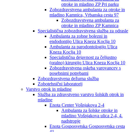
otroke in mladino ZP Pri parku
Zobozdravstvena ambulanta za otroke in
mladino Kamnica, Vrbanska cesta 97
Zobozdravstvena ambulanta za
otroke in mladino ZP Kamnica
Specialistična zobozdravstvena služba za odrasle
Ambulanta za zobne bolezni in
endodontijo Ulica Kneza Koclja 10
Ambulanta za parodontologijo Ulica
Kneza Koclja 10
Specialistična dejavnost za čeljustno
(oralno) kirurgijo Ulica Kneza Koclja 10
Zobozdravstvena oskrba varovancev s
posebnimi potrebami
Zobozdravstvena dežurna služba
Zobotehnični laboratorij
Varstvo otrok in mladine
Služba za zdravstveno varstvo šolskih otrok in
mladine
Enota Center Vošnjakova 2-4
Ambulanta za šolske otroke in
mladino Vošnjakova ulica 2-4, 4.
nadstropje
Enota Gosposvetska Gosposvetska cesta
41