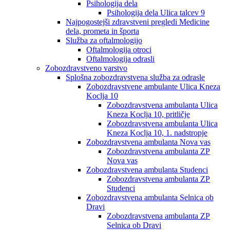
Psihologija dela
Psihologija dela Ulica talcev 9
Najpogostejši zdravstveni pregledi Medicine
dela, prometa in športa
Služba za oftalmologijo
Oftalmologija otroci
Oftalmologija odrasli
Zobozdravstveno varstvo
Splošna zobozdravstvena služba za odrasle
Zobozdravstvene ambulante Ulica Kneza
Koclja 10
Zobozdravstvena ambulanta Ulica
Kneza Koclja 10, pritličje
Zobozdravstvena ambulanta Ulica
Kneza Koclja 10, 1. nadstropje
Zobozdravstvena ambulanta Nova vas
Zobozdravstvena ambulanta ZP
Nova vas
Zobozdravstvena ambulanta Studenci
Zobozdravstvena ambulanta ZP
Studenci
Zobozdravstvena ambulanta Selnica ob
Dravi
Zobozdravstvena ambulanta ZP
Selnica ob Dravi