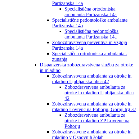
Partizanska 14a
Specialistična ortodontska
ambulanta Partizanska 14a
Specialistične pedontološke ambulante
Partizanska 14a
Specialistična pedontološka
ambulanta Partizanska 14a
Zobozdravstvena preventiva in vzgoja
Partizanska 14a
Specialistična ortodontska ambulanta -
zunanja
Dispanzerska zobozdravstvena služba za otroke
in mladino
Zobozdravstvena ambulanta za otroke in
mladino Ljubljanska ulica 42
Zobozdravstvena ambulanta za
otroke in mladino Ljubljanska ulica
42
Zobozdravstvena ambulanta za otroke in
mladino Lovrenc na Pohorju, Gornji trg 37
Zobozdravstvena ambulanta za
otroke in mladino ZP Lovrenc na
Pohorju
Zobozdravstvene ambulante za otroke in
mladino v Osnovnih šolah