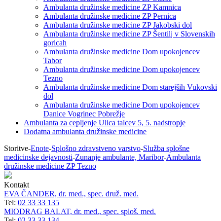
Ambulanta družinske medicine ZP Kamnica
Ambulanta družinske medicine ZP Pernica
Ambulanta družinske medicine ZP Jakobski dol
Ambulanta družinske medicine ZP Šentilj v Slovenskih
goricah
Ambulanta družinske medicine Dom upokojencev
Tabor
Ambulanta družinske medicine Dom upokojencev
Tezno
Ambulanta družinske medicine Dom starejših Vukovski
dol
Ambulanta družinske medicine Dom upokojencev
Danice Vogrinec Pobrežje
Ambulanta za cepljenje Ulica talcev 5, 5. nadstropje
Dodatna ambulanta družinske medicine
Storitve
-
Enote
-
Splošno zdravstveno varstvo
-
Služba splošne
medicinske dejavnosti
-
Zunanje ambulante, Maribor
-
Ambulanta
družinske medicine ZP Tezno
Kontakt
EVA ČANDER, dr. med., spec. druž. med.
Tel:
02 33 33 135
MIODRAG BALAT, dr. med., spec. sploš. med.
Tel:
02 33 33 134