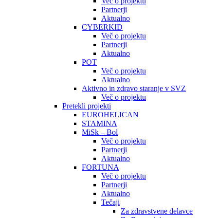
Več o projektu
Partnerji
Aktualno
CYBERKID
Več o projektu
Partnerji
Aktualno
POT
Več o projektu
Aktualno
Aktivno in zdravo staranje v SVZ
Več o projektu
Pretekli projekti
EUROHELICAN
STAMINA
MiSk – Bol
Več o projektu
Partnerji
Aktualno
FORTUNA
Več o projektu
Partnerji
Aktualno
Tečaji
Za zdravstvene delavce