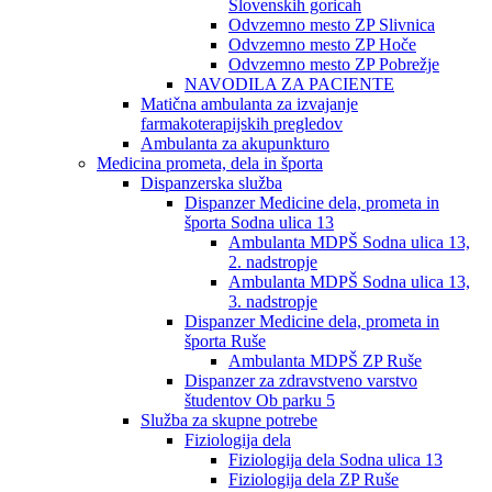
Slovenskih goricah
Odvzemno mesto ZP Slivnica
Odvzemno mesto ZP Hoče
Odvzemno mesto ZP Pobrežje
NAVODILA ZA PACIENTE
Matična ambulanta za izvajanje
farmakoterapijskih pregledov
Ambulanta za akupunkturo
Medicina prometa, dela in športa
Dispanzerska služba
Dispanzer Medicine dela, prometa in
športa Sodna ulica 13
Ambulanta MDPŠ Sodna ulica 13,
2. nadstropje
Ambulanta MDPŠ Sodna ulica 13,
3. nadstropje
Dispanzer Medicine dela, prometa in
športa Ruše
Ambulanta MDPŠ ZP Ruše
Dispanzer za zdravstveno varstvo
študentov Ob parku 5
Služba za skupne potrebe
Fiziologija dela
Fiziologija dela Sodna ulica 13
Fiziologija dela ZP Ruše