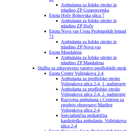
Ambulanta za šolske otroke in
mladino ZP Gosposvetska
Enota Hoče Bohovska ulica 7
Ambulanta za šolske otroke in
mladino ZP Hoče
Enota Nova vas Cesta Proletarskih brigad
71
Ambulanta za šolske otroke in
mladino ZP Nova vas
Enota Magdalena
Ambulanta za šolske otroke in
mladino ZP Magdalena
Služba za zdravstveno varstvo predšolskih otrok
Enota Center Vošnjakova 2-4
Ambulanta za predšolske otroke
Vošnjakova ulica 2-4, 1. nadstropje
Ambulanta za predšolske otroke
Vošnjakova ulica 2-4, 2. nadstropje
Razvojna ambulanta s Centrom za
zgodnjo obravnavo Maribor
Vošnjakova ulica 2-4
Specialistična pediatrična
kardiološka ambulanta, Vošnjakova
ulica 2-4