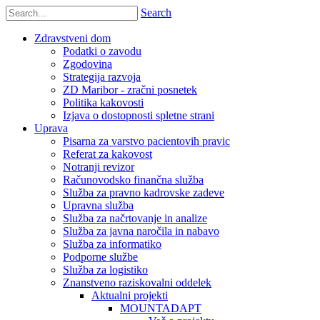
Search
Zdravstveni dom
Podatki o zavodu
Zgodovina
Strategija razvoja
ZD Maribor - zračni posnetek
Politika kakovosti
Izjava o dostopnosti spletne strani
Uprava
Pisarna za varstvo pacientovih pravic
Referat za kakovost
Notranji revizor
Računovodsko finančna služba
Služba za pravno kadrovske zadeve
Upravna služba
Služba za načrtovanje in analize
Služba za javna naročila in nabavo
Služba za informatiko
Podporne službe
Služba za logistiko
Znanstveno raziskovalni oddelek
Aktualni projekti
MOUNTADAPT