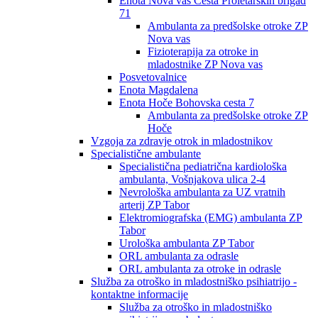
Enota Nova vas Cesta Proletarskih brigad
71
Ambulanta za predšolske otroke ZP
Nova vas
Fizioterapija za otroke in
mladostnike ZP Nova vas
Posvetovalnice
Enota Magdalena
Enota Hoče Bohovska cesta 7
Ambulanta za predšolske otroke ZP
Hoče
Vzgoja za zdravje otrok in mladostnikov
Specialistične ambulante
Specialistična pediatrična kardiološka
ambulanta, Vošnjakova ulica 2-4
Nevrološka ambulanta za UZ vratnih
arterij ZP Tabor
Elektromiografska (EMG) ambulanta ZP
Tabor
Urološka ambulanta ZP Tabor
ORL ambulanta za odrasle
ORL ambulanta za otroke in odrasle
Služba za otroško in mladostniško psihiatrijo -
kontaktne informacije
Služba za otroško in mladostniško