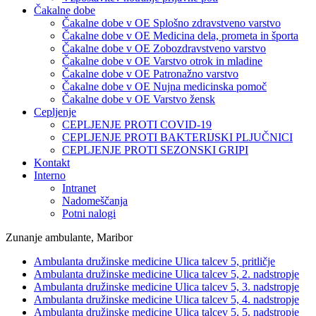
Čakalne dobe
Čakalne dobe v OE Splošno zdravstveno varstvo
Čakalne dobe v OE Medicina dela, prometa in športa
Čakalne dobe v OE Zobozdravstveno varstvo
Čakalne dobe v OE Varstvo otrok in mladine
Čakalne dobe v OE Patronažno varstvo
Čakalne dobe v OE Nujna medicinska pomoč
Čakalne dobe v OE Varstvo žensk
Cepljenje
CEPLJENJE PROTI COVID-19
CEPLJENJE PROTI BAKTERIJSKI PLJUČNICI
CEPLJENJE PROTI SEZONSKI GRIPI
Kontakt
Interno
Intranet
Nadomeščanja
Potni nalogi
Zunanje ambulante, Maribor
Ambulanta družinske medicine Ulica talcev 5, pritličje
Ambulanta družinske medicine Ulica talcev 5, 2. nadstropje
Ambulanta družinske medicine Ulica talcev 5, 3. nadstropje
Ambulanta družinske medicine Ulica talcev 5, 4. nadstropje
Ambulanta družinske medicine Ulica talcev 5, 5. nadstropje