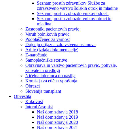
Seznam prostih zdravnikov Službe za
zdravstveno varstvo šolskih otrok in mladine
Seznam prostih zobozdravnikov odrasli
Seznam prostih zobozdravnikov otroci in
mladina
Zastopniki pacientovih pravic
Varuh bolnikovih pravic
Pooblaščenec za varnost
Dojenju prijazna zdravstvena ustanova
Arhiv (izdaja dokumentacije)
E-naročanje
Samoplačniške storitve
Obravnava in varstvo pacientovih pravic, pohvale,
zahvale in predlogi
Ničelna toleranca do nasilja
Komisija za etična vprašanja
Obrazci
Slovenija transplant
Obvestila
Kakovost
Interni časopisi
Naš dom zdravja 2018
Naš dom zdravja 2019
Naš dom zdravja 2020
Naš dom zdravja 2021