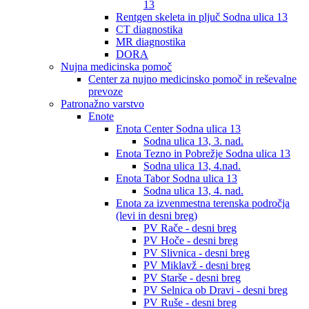
13
Rentgen skeleta in pljuč Sodna ulica 13
CT diagnostika
MR diagnostika
DORA
Nujna medicinska pomoč
Center za nujno medicinsko pomoč in reševalne
prevoze
Patronažno varstvo
Enote
Enota Center Sodna ulica 13
Sodna ulica 13, 3. nad.
Enota Tezno in Pobrežje Sodna ulica 13
Sodna ulica 13, 4.nad.
Enota Tabor Sodna ulica 13
Sodna ulica 13, 4. nad.
Enota za izvenmestna terenska področja
(levi in desni breg)
PV Rače - desni breg
PV Hoče - desni breg
PV Slivnica - desni breg
PV Miklavž - desni breg
PV Starše - desni breg
PV Selnica ob Dravi - desni breg
PV Ruše - desni breg