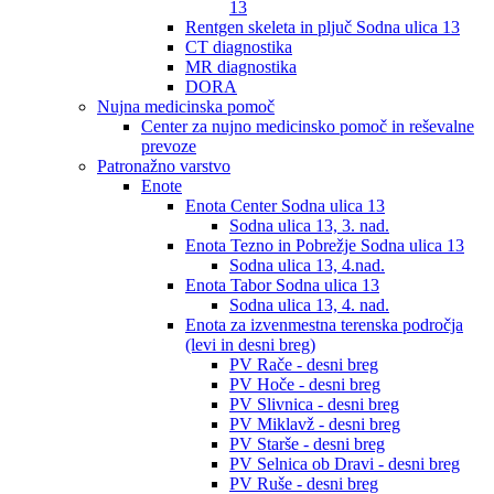
13
Rentgen skeleta in pljuč Sodna ulica 13
CT diagnostika
MR diagnostika
DORA
Nujna medicinska pomoč
Center za nujno medicinsko pomoč in reševalne
prevoze
Patronažno varstvo
Enote
Enota Center Sodna ulica 13
Sodna ulica 13, 3. nad.
Enota Tezno in Pobrežje Sodna ulica 13
Sodna ulica 13, 4.nad.
Enota Tabor Sodna ulica 13
Sodna ulica 13, 4. nad.
Enota za izvenmestna terenska področja
(levi in desni breg)
PV Rače - desni breg
PV Hoče - desni breg
PV Slivnica - desni breg
PV Miklavž - desni breg
PV Starše - desni breg
PV Selnica ob Dravi - desni breg
PV Ruše - desni breg