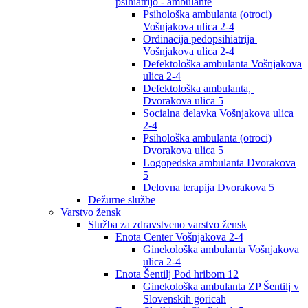
psihiatrijo - ambulante
Psihološka ambulanta (otroci)
Vošnjakova ulica 2-4
Ordinacija pedopsihiatrija
Vošnjakova ulica 2-4
Defektološka ambulanta Vošnjakova
ulica 2-4
Defektološka ambulanta,
Dvorakova ulica 5
Socialna delavka Vošnjakova ulica
2-4
Psihološka ambulanta (otroci)
Dvorakova ulica 5
Logopedska ambulanta Dvorakova
5
Delovna terapija Dvorakova 5
Dežurne službe
Varstvo žensk
Služba za zdravstveno varstvo žensk
Enota Center Vošnjakova 2-4
Ginekološka ambulanta Vošnjakova
ulica 2-4
Enota Šentilj Pod hribom 12
Ginekološka ambulanta ZP Šentilj v
Slovenskih goricah