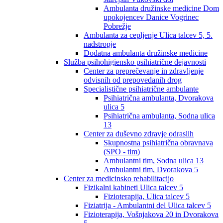
Ambulanta družinske medicine Dom
upokojencev Danice Vogrinec
Pobrežje
Ambulanta za cepljenje Ulica talcev 5, 5.
nadstropje
Dodatna ambulanta družinske medicine
Služba psihohigiensko psihiatrične dejavnosti
Center za preprečevanje in zdravljenje
odvisnih od prepovedanih drog
Specialistične psihiatrične ambulante
Psihiatrična ambulanta, Dvorakova
ulica 5
Psihiatrična ambulanta, Sodna ulica
13
Center za duševno zdravje odraslih
Skupnostna psihiatrična obravnava
(SPO - tim)
Ambulantni tim, Sodna ulica 13
Ambulantni tim, Dvorakova 5
Center za medicinsko rehabilitacijo
Fizikalni kabineti Ulica talcev 5
Fizioterapija, Ulica talcev 5
Fiziatrija - Ambulantni del Ulica talcev 5
Fizioterapija, Vošnjakova 20 in Dvorakova