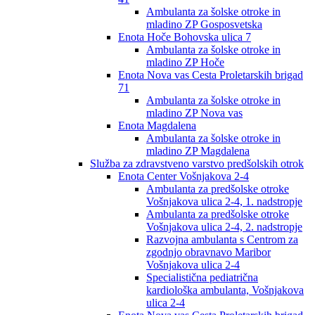
Ambulanta za šolske otroke in
mladino ZP Gosposvetska
Enota Hoče Bohovska ulica 7
Ambulanta za šolske otroke in
mladino ZP Hoče
Enota Nova vas Cesta Proletarskih brigad
71
Ambulanta za šolske otroke in
mladino ZP Nova vas
Enota Magdalena
Ambulanta za šolske otroke in
mladino ZP Magdalena
Služba za zdravstveno varstvo predšolskih otrok
Enota Center Vošnjakova 2-4
Ambulanta za predšolske otroke
Vošnjakova ulica 2-4, 1. nadstropje
Ambulanta za predšolske otroke
Vošnjakova ulica 2-4, 2. nadstropje
Razvojna ambulanta s Centrom za
zgodnjo obravnavo Maribor
Vošnjakova ulica 2-4
Specialistična pediatrična
kardiološka ambulanta, Vošnjakova
ulica 2-4