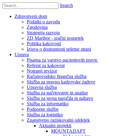
Search
Zdravstveni dom
Podatki o zavodu
Zgodovina
Strategija razvoja
ZD Maribor - zračni posnetek
Politika kakovosti
Izjava o dostopnosti spletne strani
Uprava
Pisarna za varstvo pacientovih pravic
Referat za kakovost
Notranji revizor
Računovodsko finančna služba
Služba za pravno kadrovske zadeve
Upravna služba
Služba za načrtovanje in analize
Služba za javna naročila in nabavo
Služba za informatiko
Podporne službe
Služba za logistiko
Znanstveno raziskovalni oddelek
Aktualni projekti
MOUNTADAPT