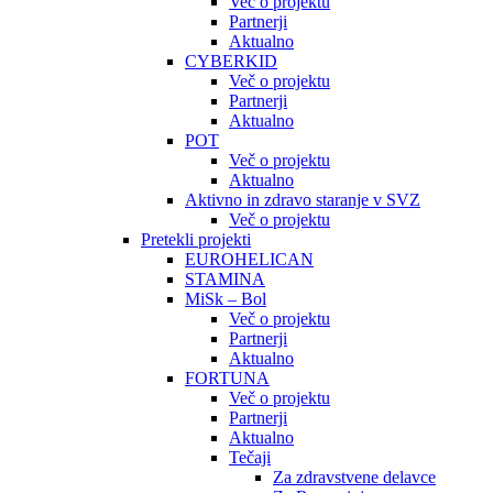
Več o projektu
Partnerji
Aktualno
CYBERKID
Več o projektu
Partnerji
Aktualno
POT
Več o projektu
Aktualno
Aktivno in zdravo staranje v SVZ
Več o projektu
Pretekli projekti
EUROHELICAN
STAMINA
MiSk – Bol
Več o projektu
Partnerji
Aktualno
FORTUNA
Več o projektu
Partnerji
Aktualno
Tečaji
Za zdravstvene delavce