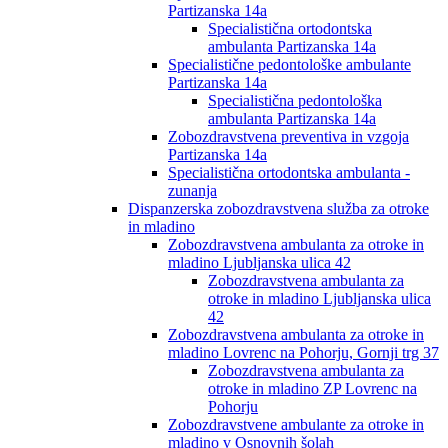
Partizanska 14a
Specialistična ortodontska
ambulanta Partizanska 14a
Specialistične pedontološke ambulante
Partizanska 14a
Specialistična pedontološka
ambulanta Partizanska 14a
Zobozdravstvena preventiva in vzgoja
Partizanska 14a
Specialistična ortodontska ambulanta -
zunanja
Dispanzerska zobozdravstvena služba za otroke
in mladino
Zobozdravstvena ambulanta za otroke in
mladino Ljubljanska ulica 42
Zobozdravstvena ambulanta za
otroke in mladino Ljubljanska ulica
42
Zobozdravstvena ambulanta za otroke in
mladino Lovrenc na Pohorju, Gornji trg 37
Zobozdravstvena ambulanta za
otroke in mladino ZP Lovrenc na
Pohorju
Zobozdravstvene ambulante za otroke in
mladino v Osnovnih šolah