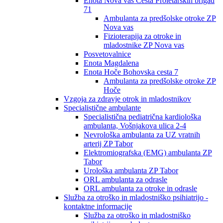
Enota Nova vas Cesta Proletarskih brigad
71
Ambulanta za predšolske otroke ZP
Nova vas
Fizioterapija za otroke in
mladostnike ZP Nova vas
Posvetovalnice
Enota Magdalena
Enota Hoče Bohovska cesta 7
Ambulanta za predšolske otroke ZP
Hoče
Vzgoja za zdravje otrok in mladostnikov
Specialistične ambulante
Specialistična pediatrična kardiološka
ambulanta, Vošnjakova ulica 2-4
Nevrološka ambulanta za UZ vratnih
arterij ZP Tabor
Elektromiografska (EMG) ambulanta ZP
Tabor
Urološka ambulanta ZP Tabor
ORL ambulanta za odrasle
ORL ambulanta za otroke in odrasle
Služba za otroško in mladostniško psihiatrijo -
kontaktne informacije
Služba za otroško in mladostniško