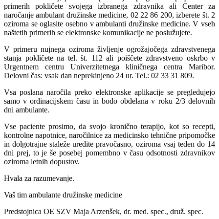
primerih pokličete svojega izbranega zdravnika ali Center za
naročanje ambulant družinske medicine, 02 22 86 200, izberete št. 2
oziroma se oglasite osebno v ambulanti družinske medicine. V vseh
naštetih primerih se elektronske komunikacije ne poslužujete.
V primeru nujnega oziroma življenje ogrožajočega zdravstvenega
stanja pokličete na tel. št. 112 ali poiščete zdravstveno oskrbo v
Urgentnem centru Univerzitetnega kliničnega centra Maribor.
Delovni čas: vsak dan neprekinjeno 24 ur. Tel.: 02 33 31 809.
Vsa poslana naročila preko elektronske aplikacije se pregledujejo
samo v ordinacijskem času in bodo obdelana v roku 2/3 delovnih
dni ambulante.
Vse paciente prosimo, da svojo kronično terapijo, kot so recepti,
kontrolne napotnice, naročilnice za medicinsko tehnične pripomočke
in dolgotrajne staleže uredite pravočasno, oziroma vsaj teden do 14
dni prej, to je še posebej pomembno v času odsotnosti zdravnikov
oziroma letnih dopustov.
Hvala za razumevanje.
Vaš tim ambulante družinske medicine
Predstojnica OE SZV Maja Arzenšek, dr. med. spec., druž. spec.