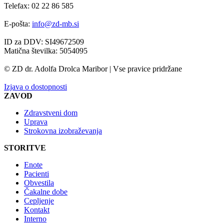
Telefax: 02 22 86 585
E-pošta:
info@zd-mb.si
ID za DDV: SI49672509
Matična številka: 5054095
© ZD dr. Adolfa Drolca Maribor | Vse pravice pridržane
Izjava o dostopnosti
ZAVOD
Zdravstveni dom
Uprava
Strokovna izobraževanja
STORITVE
Enote
Pacienti
Obvestila
Čakalne dobe
Cepljenje
Kontakt
Interno