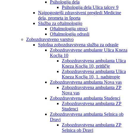
Psihologija dela
Psihologija dela Ulica talcev 9
Najpogostejši zdravstveni pregledi Medicine
dela, prometa in športa
Služba za oftalmologijo
Oftalmologija otroci
Oftalmologija odrasli
Zobozdravstveno varstvo
Splošna zobozdravstvena služba za odrasle
Zobozdravstvene ambulante Ulica Kneza
Koclja 10
Zobozdravstvena ambulanta Ulica
Kneza Koclja 10, pritličje
Zobozdravstvena ambulanta Ulica
Kneza Koclja 10, 1. nadstropje
Zobozdravstvena ambulanta Nova vas
Zobozdravstvena ambulanta ZP
Nova vas
Zobozdravstvena ambulanta Studenci
Zobozdravstvena ambulanta ZP
Studenci
Zobozdravstvena ambulanta Selnica ob
Dravi
Zobozdravstvena ambulanta ZP
Selnica ob Dravi