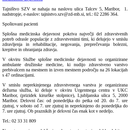
Tajništvo SZV se nahaja na naslovu ulica Talcev 5, Maribor, 1.
nadstropje, e-naslov: tajnistvo.szv@zd-mb.si, tel.: 02 2286 364.
Spoštovani pacienti
Splošna medicinska dejavnost pokriva največji del zdravstvenih
potreb odrasle populacije z zdravstvenimi timi, ki delujejo v smislu
zdravljenja in rehabilitacije, negovanja, preprečevanja bolezni,
krepitve in ohranjanja zdravja.
V okviru Službe splošne medicinske dejavnosti so organizirane
ambulante družinske medicine, ki nudijo zdravstveno varstvo
prebivalcem na mestnem in izven mestnem področju na 26 lokacijah
s 47 ordinacijami.
V smislu neprekinjenega zdravstvenega varstva je organizirana
dežurna služba, ki deluje v okviru Urgentnega centra v UKC
Maribor, (prizidek kirurške stolpnice), Ljubljanska ulica 5, 2000
Maribor. Delovni čas: od ponedeljka do petka od 20. do 7. ure
zjutraj, v soboto od 7. ure zjutraj in neprekinjeno do ponedeljka do
7. ure zjutraj. Ob praznikih je delovni čas enak kot v nedeljo.
Tel.: 02 33 31 809