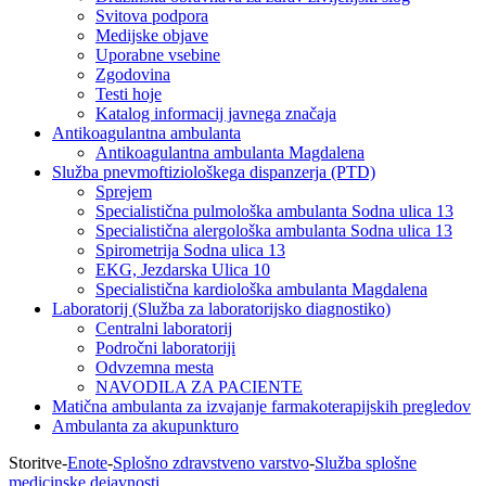
Svitova podpora
Medijske objave
Uporabne vsebine
Zgodovina
Testi hoje
Katalog informacij javnega značaja
Antikoagulantna ambulanta
Antikoagulantna ambulanta Magdalena
Služba pnevmoftiziološkega dispanzerja (PTD)
Sprejem
Specialistična pulmološka ambulanta Sodna ulica 13
Specialistična alergološka ambulanta Sodna ulica 13
Spirometrija Sodna ulica 13
EKG, Jezdarska Ulica 10
Specialistična kardiološka ambulanta Magdalena
Laboratorij (Služba za laboratorijsko diagnostiko)
Centralni laboratorij
Področni laboratoriji
Odvzemna mesta
NAVODILA ZA PACIENTE
Matična ambulanta za izvajanje farmakoterapijskih pregledov
Ambulanta za akupunkturo
Storitve
-
Enote
-
Splošno zdravstveno varstvo
-
Služba splošne
medicinske dejavnosti