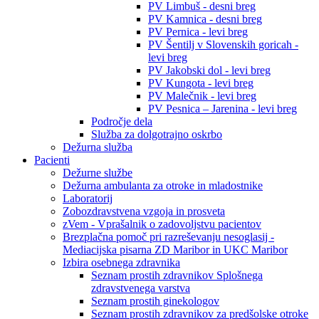
PV Limbuš - desni breg
PV Kamnica - desni breg
PV Pernica - levi breg
PV Šentilj v Slovenskih goricah -
levi breg
PV Jakobski dol - levi breg
PV Kungota - levi breg
PV Malečnik - levi breg
PV Pesnica – Jarenina - levi breg
Področje dela
Služba za dolgotrajno oskrbo
Dežurna služba
Pacienti
Dežurne službe
Dežurna ambulanta za otroke in mladostnike
Laboratorij
Zobozdravstvena vzgoja in prosveta
zVem - Vprašalnik o zadovoljstvu pacientov
Brezplačna pomoč pri razreševanju nesoglasij -
Mediacijska pisarna ZD Maribor in UKC Maribor
Izbira osebnega zdravnika
Seznam prostih zdravnikov Splošnega
zdravstvenega varstva
Seznam prostih ginekologov
Seznam prostih zdravnikov za predšolske otroke