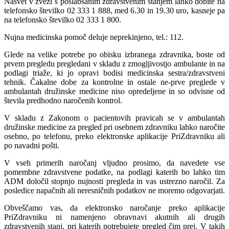
Nasvet v zvezi s poslabšanim zdravstvenim stanjem lahko dobite na
telefonsko številko 02 333 1 888, med 6.30 in 19.30 uro, kasneje pa
na telefonsko številko 02 333 1 800.
Nujna medicinska pomoč deluje neprekinjeno, tel.: 112.
Glede na velike potrebe po obisku izbranega zdravnika, boste od
prvem pregledu pregledani v skladu z zmogljivostjo ambulante in na
podlagi triaže, ki jo opravi bodisi medicinska sestra/zdravstveni
tehnik. Čakalne dobe za kontrolne in ostale ne-prve preglede v
ambulantah družinske medicine niso opredeljene in so odvisne od
števila predhodno naročenih kontrol.
V skladu z Zakonom o pacientovih pravicah se v ambulantah
družinske medicine za pregled pri osebnem zdravniku lahko naročite
osebno, po telefonu, preko elektronske aplikacije PriZdravniku ali
po navadni pošti.
V vseh primerih naročanj vljudno prosimo, da navedete vse
pomembne zdravstvene podatke, na podlagi katerih bo lahko tim
ADM določil stopnjo nujnosti pregleda in vas ustrezno naročil. Za
posledice napačnih ali neresničnih podatkov ne moremo odgovarjati.
Obveščamo vas, da elektronsko naročanje preko aplikacije
PriZdravniku ni namenjeno obravnavi akutnih ali drugih
zdravstvenih stanj, pri katerih potrebujete pregled čim prej. V takih