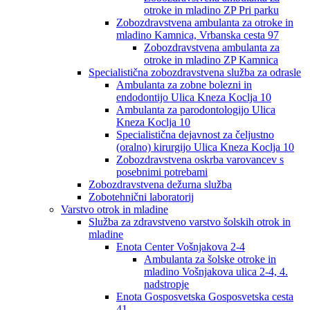
otroke in mladino ZP Pri parku
Zobozdravstvena ambulanta za otroke in
mladino Kamnica, Vrbanska cesta 97
Zobozdravstvena ambulanta za
otroke in mladino ZP Kamnica
Specialistična zobozdravstvena služba za odrasle
Ambulanta za zobne bolezni in
endodontijo Ulica Kneza Koclja 10
Ambulanta za parodontologijo Ulica
Kneza Koclja 10
Specialistična dejavnost za čeljustno
(oralno) kirurgijo Ulica Kneza Koclja 10
Zobozdravstvena oskrba varovancev s
posebnimi potrebami
Zobozdravstvena dežurna služba
Zobotehnični laboratorij
Varstvo otrok in mladine
Služba za zdravstveno varstvo šolskih otrok in
mladine
Enota Center Vošnjakova 2-4
Ambulanta za šolske otroke in
mladino Vošnjakova ulica 2-4, 4.
nadstropje
Enota Gosposvetska Gosposvetska cesta
41