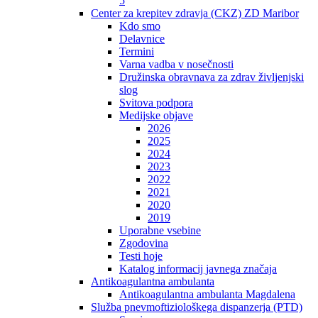
5
Center za krepitev zdravja (CKZ) ZD Maribor
Kdo smo
Delavnice
Termini
Varna vadba v nosečnosti
Družinska obravnava za zdrav življenjski
slog
Svitova podpora
Medijske objave
2026
2025
2024
2023
2022
2021
2020
2019
Uporabne vsebine
Zgodovina
Testi hoje
Katalog informacij javnega značaja
Antikoagulantna ambulanta
Antikoagulantna ambulanta Magdalena
Služba pnevmoftiziološkega dispanzerja (PTD)