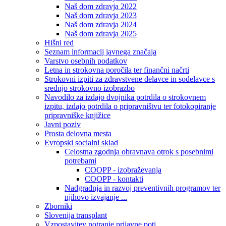
Naš dom zdravja 2022
Naš dom zdravja 2023
Naš dom zdravja 2024
Naš dom zdravja 2025
Hišni red
Seznam informacij javnega značaja
Varstvo osebnih podatkov
Letna in strokovna poročila ter finančni načrti
Strokovni izpiti za zdravstvene delavce in sodelavce s
srednjo strokovno izobrazbo
Navodilo za izdajo dvojnika potrdila o strokovnem
izpitu, izdajo potrdila o pripravništvu ter fotokopiranje
pripravniške knjižice
Javni poziv
Prosta delovna mesta
Evropski socialni sklad
Celostna zgodnja obravnava otrok s posebnimi
potrebami
COOPP - izobraževanja
COOPP - kontakti
Nadgradnja in razvoj preventivnih programov ter
njihovo izvajanje ...
Zborniki
Slovenija transplant
Vzpostavitev notranje prijavne poti