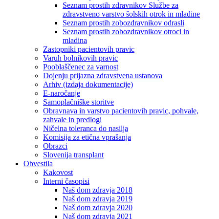
Seznam prostih zdravnikov Službe za
zdravstveno varstvo šolskih otrok in mladine
Seznam prostih zobozdravnikov odrasli
Seznam prostih zobozdravnikov otroci in
mladina
Zastopniki pacientovih pravic
Varuh bolnikovih pravic
Pooblaščenec za varnost
Dojenju prijazna zdravstvena ustanova
Arhiv (izdaja dokumentacije)
E-naročanje
Samoplačniške storitve
Obravnava in varstvo pacientovih pravic, pohvale,
zahvale in predlogi
Ničelna toleranca do nasilja
Komisija za etična vprašanja
Obrazci
Slovenija transplant
Obvestila
Kakovost
Interni časopisi
Naš dom zdravja 2018
Naš dom zdravja 2019
Naš dom zdravja 2020
Naš dom zdravja 2021