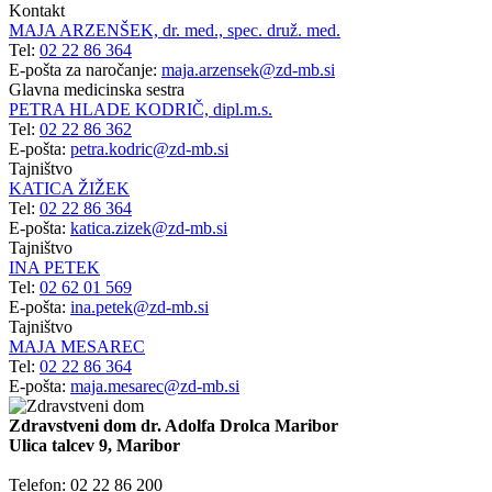
Kontakt
MAJA ARZENŠEK, dr. med., spec. druž. med.
Tel:
02 22 86 364
E-pošta za naročanje:
maja.arzensek@zd-mb.si
Glavna medicinska sestra
PETRA HLADE KODRIČ, dipl.m.s.
Tel:
02 22 86 362
E-pošta:
petra.kodric@zd-mb.si
Tajništvo
KATICA ŽIŽEK
Tel:
02 22 86 364
E-pošta:
katica.zizek@zd-mb.si
Tajništvo
INA PETEK
Tel:
02 62 01 569
E-pošta:
ina.petek@zd-mb.si
Tajništvo
MAJA MESAREC
Tel:
02 22 86 364
E-pošta:
maja.mesarec@zd-mb.si
Zdravstveni dom dr. Adolfa Drolca Maribor
Ulica talcev 9, Maribor
Telefon: 02 22 86 200