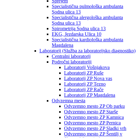
Sprejem
Specialistična pulmološka ambulanta
Sodna ulica 13
Specialistična alergološka ambulanta
Sodna ulica 13
Spirometrija Sodna ulica 13
EKG, Jezdarska Ulica 10
Specialistična kardiološka ambulanta
Magdalena
Laboratorij (Služba za laboratorijsko diagnostiko)
Centralni laboratorij
Področni laboratoriji
Laboratorij Vošnjakova
Laboratorij ZP Ruše
Laboratorij ZP Nova vas
Laboratorij ZP Tezno
Laboratorij ZP Rače
Laboratorij ZP Magdalena
Odvzemna mesta
Odvzemno mesto ZP Ob parku
Odvzemno mesto ZP Starše
Odvzemno mesto ZP Kamnica
Odvzemno mesto ZP Pernica
Odvzemno mesto ZP Sladki vrh
Odvzemno mesto ZP Šentilj v