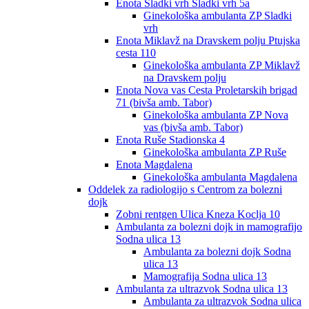
Enota Sladki vrh Sladki vrh 5a
Ginekološka ambulanta ZP Sladki
vrh
Enota Miklavž na Dravskem polju Ptujska
cesta 110
Ginekološka ambulanta ZP Miklavž
na Dravskem polju
Enota Nova vas Cesta Proletarskih brigad
71 (bivša amb. Tabor)
Ginekološka ambulanta ZP Nova
vas (bivša amb. Tabor)
Enota Ruše Stadionska 4
Ginekološka ambulanta ZP Ruše
Enota Magdalena
Ginekološka ambulanta Magdalena
Oddelek za radiologijo s Centrom za bolezni
dojk
Zobni rentgen Ulica Kneza Koclja 10
Ambulanta za bolezni dojk in mamografijo
Sodna ulica 13
Ambulanta za bolezni dojk Sodna
ulica 13
Mamografija Sodna ulica 13
Ambulanta za ultrazvok Sodna ulica 13
Ambulanta za ultrazvok Sodna ulica