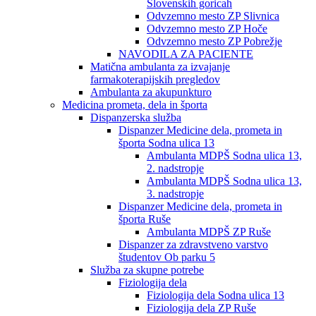
Slovenskih goricah
Odvzemno mesto ZP Slivnica
Odvzemno mesto ZP Hoče
Odvzemno mesto ZP Pobrežje
NAVODILA ZA PACIENTE
Matična ambulanta za izvajanje
farmakoterapijskih pregledov
Ambulanta za akupunkturo
Medicina prometa, dela in športa
Dispanzerska služba
Dispanzer Medicine dela, prometa in
športa Sodna ulica 13
Ambulanta MDPŠ Sodna ulica 13,
2. nadstropje
Ambulanta MDPŠ Sodna ulica 13,
3. nadstropje
Dispanzer Medicine dela, prometa in
športa Ruše
Ambulanta MDPŠ ZP Ruše
Dispanzer za zdravstveno varstvo
študentov Ob parku 5
Služba za skupne potrebe
Fiziologija dela
Fiziologija dela Sodna ulica 13
Fiziologija dela ZP Ruše