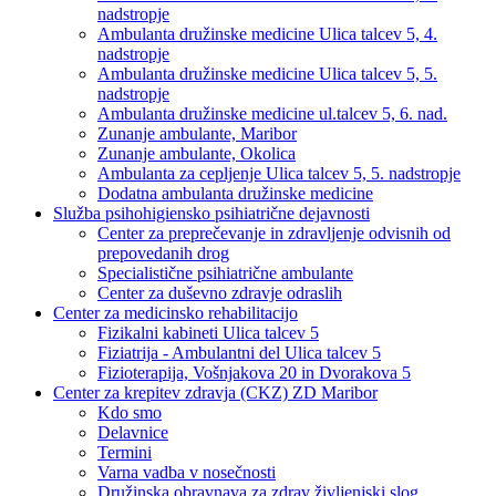
nadstropje
Ambulanta družinske medicine Ulica talcev 5, 4.
nadstropje
Ambulanta družinske medicine Ulica talcev 5, 5.
nadstropje
Ambulanta družinske medicine ul.talcev 5, 6. nad.
Zunanje ambulante, Maribor
Zunanje ambulante, Okolica
Ambulanta za cepljenje Ulica talcev 5, 5. nadstropje
Dodatna ambulanta družinske medicine
Služba psihohigiensko psihiatrične dejavnosti
Center za preprečevanje in zdravljenje odvisnih od
prepovedanih drog
Specialistične psihiatrične ambulante
Center za duševno zdravje odraslih
Center za medicinsko rehabilitacijo
Fizikalni kabineti Ulica talcev 5
Fiziatrija - Ambulantni del Ulica talcev 5
Fizioterapija, Vošnjakova 20 in Dvorakova 5
Center za krepitev zdravja (CKZ) ZD Maribor
Kdo smo
Delavnice
Termini
Varna vadba v nosečnosti
Družinska obravnava za zdrav življenjski slog