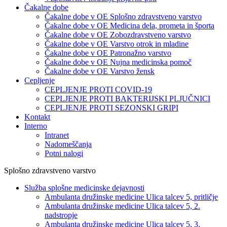
Čakalne dobe
Čakalne dobe v OE Splošno zdravstveno varstvo
Čakalne dobe v OE Medicina dela, prometa in športa
Čakalne dobe v OE Zobozdravstveno varstvo
Čakalne dobe v OE Varstvo otrok in mladine
Čakalne dobe v OE Patronažno varstvo
Čakalne dobe v OE Nujna medicinska pomoč
Čakalne dobe v OE Varstvo žensk
Cepljenje
CEPLJENJE PROTI COVID-19
CEPLJENJE PROTI BAKTERIJSKI PLJUČNICI
CEPLJENJE PROTI SEZONSKI GRIPI
Kontakt
Interno
Intranet
Nadomeščanja
Potni nalogi
Splošno zdravstveno varstvo
Služba splošne medicinske dejavnosti
Ambulanta družinske medicine Ulica talcev 5, pritličje
Ambulanta družinske medicine Ulica talcev 5, 2.
nadstropje
Ambulanta družinske medicine Ulica talcev 5, 3.