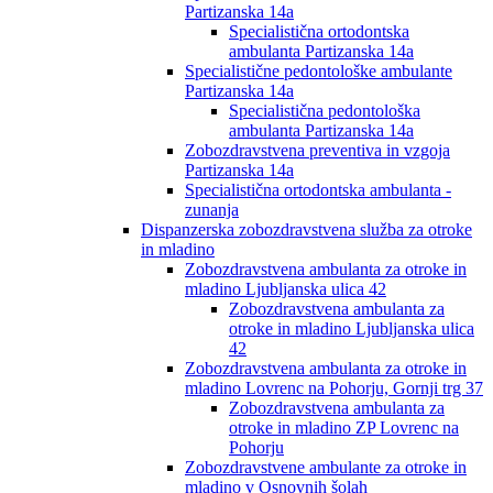
Partizanska 14a
Specialistična ortodontska
ambulanta Partizanska 14a
Specialistične pedontološke ambulante
Partizanska 14a
Specialistična pedontološka
ambulanta Partizanska 14a
Zobozdravstvena preventiva in vzgoja
Partizanska 14a
Specialistična ortodontska ambulanta -
zunanja
Dispanzerska zobozdravstvena služba za otroke
in mladino
Zobozdravstvena ambulanta za otroke in
mladino Ljubljanska ulica 42
Zobozdravstvena ambulanta za
otroke in mladino Ljubljanska ulica
42
Zobozdravstvena ambulanta za otroke in
mladino Lovrenc na Pohorju, Gornji trg 37
Zobozdravstvena ambulanta za
otroke in mladino ZP Lovrenc na
Pohorju
Zobozdravstvene ambulante za otroke in
mladino v Osnovnih šolah