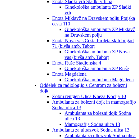
Enota Sladki vrh Sladki vrh 5a
Ginekološka ambulanta ZP Sladki
vrh
Enota Miklavž na Dravskem polju Ptujska
cesta 110
Ginekološka ambulanta ZP Miklavž
na Dravskem polju
Enota Nova vas Cesta Proletarskih brigad
71 (bivša amb. Tabor)
Ginekološka ambulanta ZP Nova
vas (bivša amb. Tabor)
Enota Ruše Stadionska 4
Ginekološka ambulanta ZP Ruše
Enota Magdalena
Ginekološka ambulanta Magdalena
Oddelek za radiologijo s Centrom za bolezni
dojk
Zobni rentgen Ulica Kneza Koclja 10
Ambulanta za bolezni dojk in mamografijo
Sodna ulica 13
Ambulanta za bolezni dojk Sodna
ulica 13
Mamografija Sodna ulica 13
Ambulanta za ultrazvok Sodna ulica 13
Ambulanta za ultrazvok Sodna ulica