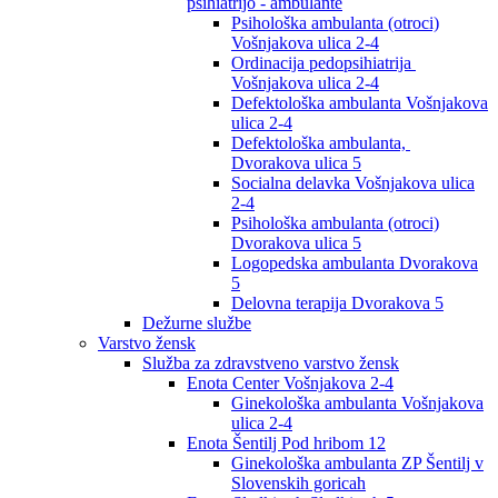
psihiatrijo - ambulante
Psihološka ambulanta (otroci)
Vošnjakova ulica 2-4
Ordinacija pedopsihiatrija
Vošnjakova ulica 2-4
Defektološka ambulanta Vošnjakova
ulica 2-4
Defektološka ambulanta,
Dvorakova ulica 5
Socialna delavka Vošnjakova ulica
2-4
Psihološka ambulanta (otroci)
Dvorakova ulica 5
Logopedska ambulanta Dvorakova
5
Delovna terapija Dvorakova 5
Dežurne službe
Varstvo žensk
Služba za zdravstveno varstvo žensk
Enota Center Vošnjakova 2-4
Ginekološka ambulanta Vošnjakova
ulica 2-4
Enota Šentilj Pod hribom 12
Ginekološka ambulanta ZP Šentilj v
Slovenskih goricah