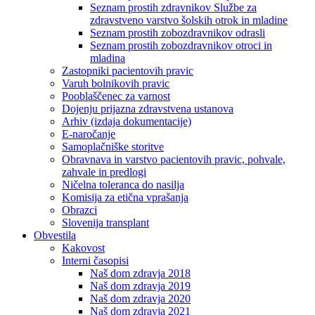
Seznam prostih zdravnikov Službe za
zdravstveno varstvo šolskih otrok in mladine
Seznam prostih zobozdravnikov odrasli
Seznam prostih zobozdravnikov otroci in
mladina
Zastopniki pacientovih pravic
Varuh bolnikovih pravic
Pooblaščenec za varnost
Dojenju prijazna zdravstvena ustanova
Arhiv (izdaja dokumentacije)
E-naročanje
Samoplačniške storitve
Obravnava in varstvo pacientovih pravic, pohvale,
zahvale in predlogi
Ničelna toleranca do nasilja
Komisija za etična vprašanja
Obrazci
Slovenija transplant
Obvestila
Kakovost
Interni časopisi
Naš dom zdravja 2018
Naš dom zdravja 2019
Naš dom zdravja 2020
Naš dom zdravja 2021