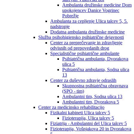
Ambulanta družinske medicine Dom
upokojencev Danice Vogrinec
Pobrežje
Ambulanta za cepljenje Ulica talcev 5, 5.
nadstropje
Dodatna ambulanta družinske medicine
Služba psihohigiensko psihiatrične dejavnosti
Center za preprečevanje in zdravljenje
odvisnih od prepovedanih drog
Specialistične psihiatrične ambulante
Psihiatrična ambulanta, Dvorakova
ulica 5
Psihiatrična ambulanta, Sodna ulica
13
Center za duševno zdravje odraslih
Skupnostna psihiatrična obravnava
(SPO - tim)
Ambulantni tim, Sodna ulica 13
Ambulantni tim, Dvorakova 5
Center za medicinsko rehabilitacijo
Fizikalni kabineti Ulica talcev 5
Fizioterapija, Ulica talcev 5
Fiziatrija - Ambulantni del Ulica talcev 5
Fizioterapija, Vošnjakova 20 in Dvorakova