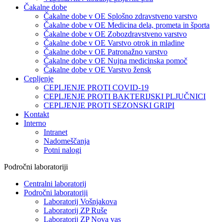
Čakalne dobe
Čakalne dobe v OE Splošno zdravstveno varstvo
Čakalne dobe v OE Medicina dela, prometa in športa
Čakalne dobe v OE Zobozdravstveno varstvo
Čakalne dobe v OE Varstvo otrok in mladine
Čakalne dobe v OE Patronažno varstvo
Čakalne dobe v OE Nujna medicinska pomoč
Čakalne dobe v OE Varstvo žensk
Cepljenje
CEPLJENJE PROTI COVID-19
CEPLJENJE PROTI BAKTERIJSKI PLJUČNICI
CEPLJENJE PROTI SEZONSKI GRIPI
Kontakt
Interno
Intranet
Nadomeščanja
Potni nalogi
Področni laboratoriji
Centralni laboratorij
Področni laboratoriji
Laboratorij Vošnjakova
Laboratorij ZP Ruše
Laboratorij ZP Nova vas