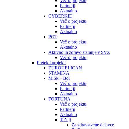
Več o projektu
Partnerji
Aktualno
CYBERKID
Več o projektu
Partnerji
Aktualno
POT
Več o projektu
Aktualno
Aktivno in zdravo staranje v SVZ
Več o projektu
Pretekli projekti
EUROHELICAN
STAMINA
MiSk – Bol
Več o projektu
Partnerji
Aktualno
FORTUNA
Več o projektu
Partnerji
Aktualno
Tečaji
Za zdravstvene delavce