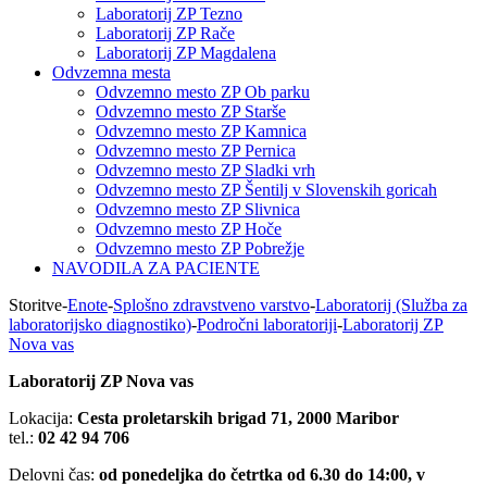
Laboratorij ZP Tezno
Laboratorij ZP Rače
Laboratorij ZP Magdalena
Odvzemna mesta
Odvzemno mesto ZP Ob parku
Odvzemno mesto ZP Starše
Odvzemno mesto ZP Kamnica
Odvzemno mesto ZP Pernica
Odvzemno mesto ZP Sladki vrh
Odvzemno mesto ZP Šentilj v Slovenskih goricah
Odvzemno mesto ZP Slivnica
Odvzemno mesto ZP Hoče
Odvzemno mesto ZP Pobrežje
NAVODILA ZA PACIENTE
Storitve
-
Enote
-
Splošno zdravstveno varstvo
-
Laboratorij (Služba za
laboratorijsko diagnostiko)
-
Področni laboratoriji
-
Laboratorij ZP
Nova vas
Laboratorij ZP Nova vas
Lokacija:
Cesta proletarskih brigad 71, 2000 Maribor
tel.:
0
2 42 94 706
Delovni čas:
od ponedeljka do četrtka od 6.30 do 14:00, v