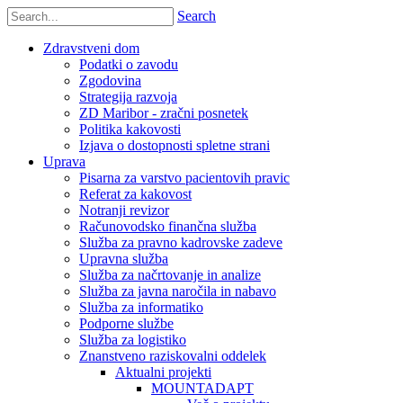
Search
Zdravstveni dom
Podatki o zavodu
Zgodovina
Strategija razvoja
ZD Maribor - zračni posnetek
Politika kakovosti
Izjava o dostopnosti spletne strani
Uprava
Pisarna za varstvo pacientovih pravic
Referat za kakovost
Notranji revizor
Računovodsko finančna služba
Služba za pravno kadrovske zadeve
Upravna služba
Služba za načrtovanje in analize
Služba za javna naročila in nabavo
Služba za informatiko
Podporne službe
Služba za logistiko
Znanstveno raziskovalni oddelek
Aktualni projekti
MOUNTADAPT