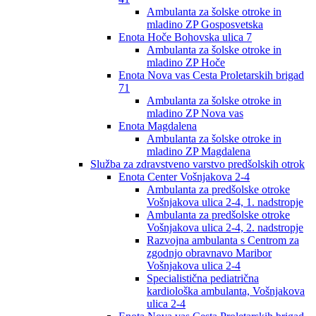
Ambulanta za šolske otroke in
mladino ZP Gosposvetska
Enota Hoče Bohovska ulica 7
Ambulanta za šolske otroke in
mladino ZP Hoče
Enota Nova vas Cesta Proletarskih brigad
71
Ambulanta za šolske otroke in
mladino ZP Nova vas
Enota Magdalena
Ambulanta za šolske otroke in
mladino ZP Magdalena
Služba za zdravstveno varstvo predšolskih otrok
Enota Center Vošnjakova 2-4
Ambulanta za predšolske otroke
Vošnjakova ulica 2-4, 1. nadstropje
Ambulanta za predšolske otroke
Vošnjakova ulica 2-4, 2. nadstropje
Razvojna ambulanta s Centrom za
zgodnjo obravnavo Maribor
Vošnjakova ulica 2-4
Specialistična pediatrična
kardiološka ambulanta, Vošnjakova
ulica 2-4