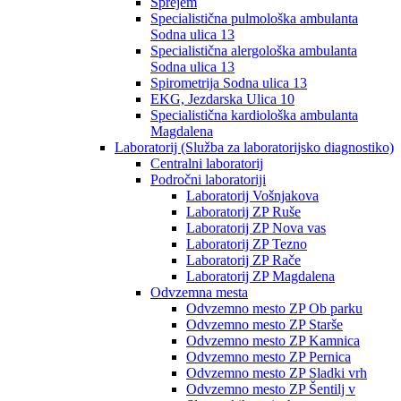
Sprejem
Specialistična pulmološka ambulanta
Sodna ulica 13
Specialistična alergološka ambulanta
Sodna ulica 13
Spirometrija Sodna ulica 13
EKG, Jezdarska Ulica 10
Specialistična kardiološka ambulanta
Magdalena
Laboratorij (Služba za laboratorijsko diagnostiko)
Centralni laboratorij
Področni laboratoriji
Laboratorij Vošnjakova
Laboratorij ZP Ruše
Laboratorij ZP Nova vas
Laboratorij ZP Tezno
Laboratorij ZP Rače
Laboratorij ZP Magdalena
Odvzemna mesta
Odvzemno mesto ZP Ob parku
Odvzemno mesto ZP Starše
Odvzemno mesto ZP Kamnica
Odvzemno mesto ZP Pernica
Odvzemno mesto ZP Sladki vrh
Odvzemno mesto ZP Šentilj v