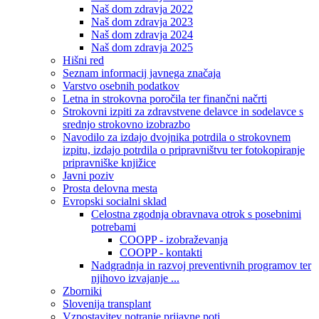
Naš dom zdravja 2022
Naš dom zdravja 2023
Naš dom zdravja 2024
Naš dom zdravja 2025
Hišni red
Seznam informacij javnega značaja
Varstvo osebnih podatkov
Letna in strokovna poročila ter finančni načrti
Strokovni izpiti za zdravstvene delavce in sodelavce s
srednjo strokovno izobrazbo
Navodilo za izdajo dvojnika potrdila o strokovnem
izpitu, izdajo potrdila o pripravništvu ter fotokopiranje
pripravniške knjižice
Javni poziv
Prosta delovna mesta
Evropski socialni sklad
Celostna zgodnja obravnava otrok s posebnimi
potrebami
COOPP - izobraževanja
COOPP - kontakti
Nadgradnja in razvoj preventivnih programov ter
njihovo izvajanje ...
Zborniki
Slovenija transplant
Vzpostavitev notranje prijavne poti