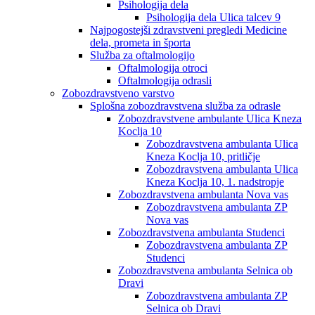
Psihologija dela
Psihologija dela Ulica talcev 9
Najpogostejši zdravstveni pregledi Medicine
dela, prometa in športa
Služba za oftalmologijo
Oftalmologija otroci
Oftalmologija odrasli
Zobozdravstveno varstvo
Splošna zobozdravstvena služba za odrasle
Zobozdravstvene ambulante Ulica Kneza
Koclja 10
Zobozdravstvena ambulanta Ulica
Kneza Koclja 10, pritličje
Zobozdravstvena ambulanta Ulica
Kneza Koclja 10, 1. nadstropje
Zobozdravstvena ambulanta Nova vas
Zobozdravstvena ambulanta ZP
Nova vas
Zobozdravstvena ambulanta Studenci
Zobozdravstvena ambulanta ZP
Studenci
Zobozdravstvena ambulanta Selnica ob
Dravi
Zobozdravstvena ambulanta ZP
Selnica ob Dravi