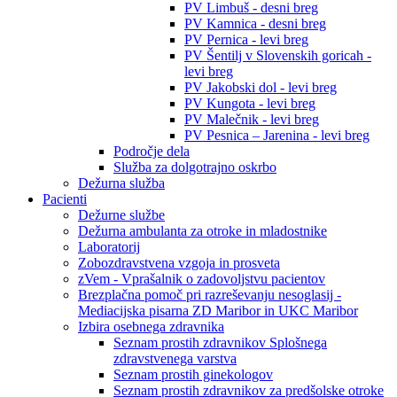
PV Limbuš - desni breg
PV Kamnica - desni breg
PV Pernica - levi breg
PV Šentilj v Slovenskih goricah -
levi breg
PV Jakobski dol - levi breg
PV Kungota - levi breg
PV Malečnik - levi breg
PV Pesnica – Jarenina - levi breg
Področje dela
Služba za dolgotrajno oskrbo
Dežurna služba
Pacienti
Dežurne službe
Dežurna ambulanta za otroke in mladostnike
Laboratorij
Zobozdravstvena vzgoja in prosveta
zVem - Vprašalnik o zadovoljstvu pacientov
Brezplačna pomoč pri razreševanju nesoglasij -
Mediacijska pisarna ZD Maribor in UKC Maribor
Izbira osebnega zdravnika
Seznam prostih zdravnikov Splošnega
zdravstvenega varstva
Seznam prostih ginekologov
Seznam prostih zdravnikov za predšolske otroke