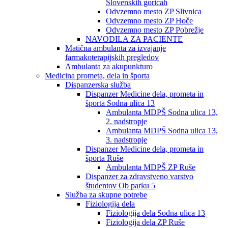
Slovenskih goricah
Odvzemno mesto ZP Slivnica
Odvzemno mesto ZP Hoče
Odvzemno mesto ZP Pobrežje
NAVODILA ZA PACIENTE
Matična ambulanta za izvajanje
farmakoterapijskih pregledov
Ambulanta za akupunkturo
Medicina prometa, dela in športa
Dispanzerska služba
Dispanzer Medicine dela, prometa in
športa Sodna ulica 13
Ambulanta MDPŠ Sodna ulica 13,
2. nadstropje
Ambulanta MDPŠ Sodna ulica 13,
3. nadstropje
Dispanzer Medicine dela, prometa in
športa Ruše
Ambulanta MDPŠ ZP Ruše
Dispanzer za zdravstveno varstvo
študentov Ob parku 5
Služba za skupne potrebe
Fiziologija dela
Fiziologija dela Sodna ulica 13
Fiziologija dela ZP Ruše