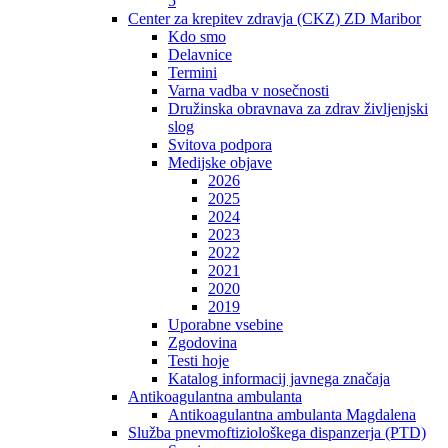
5
Center za krepitev zdravja (CKZ) ZD Maribor
Kdo smo
Delavnice
Termini
Varna vadba v nosečnosti
Družinska obravnava za zdrav življenjski
slog
Svitova podpora
Medijske objave
2026
2025
2024
2023
2022
2021
2020
2019
Uporabne vsebine
Zgodovina
Testi hoje
Katalog informacij javnega značaja
Antikoagulantna ambulanta
Antikoagulantna ambulanta Magdalena
Služba pnevmoftiziološkega dispanzerja (PTD)