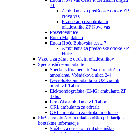
Enota Nova vas Cesta Proletarskih brigad
71
Ambulanta za predšolske otroke ZP
Nova vas
Fizioterapija za otroke in
mladostnike ZP Nova vas
Posvetovalnice
Enota Magdalena
Enota Hoče Bohovska cesta 7
Ambulanta za predšolske otroke ZP
Hoče
Vzgoja za zdravje otrok in mladostnikov
Specialistične ambulante
Specialistična pediatrična kardiološka
ambulanta, Vošnjakova ulica 2-4
Nevrološka ambulanta za UZ vratnih
arterij ZP Tabor
Elektromiografska (EMG) ambulanta ZP
Tabor
Urološka ambulanta ZP Tabor
ORL ambulanta za odrasle
ORL ambulanta za otroke in odrasle
Služba za otroško in mladostniško psihiatrijo -
kontaktne informacije
Služba za otroško in mladostniško