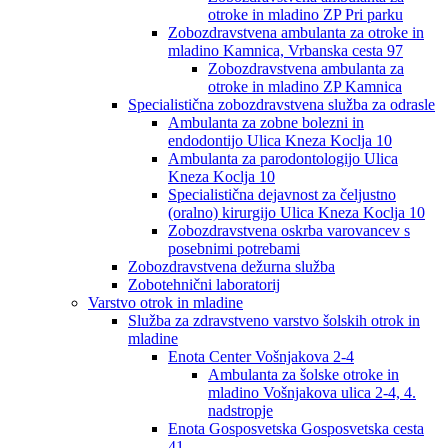
otroke in mladino ZP Pri parku
Zobozdravstvena ambulanta za otroke in
mladino Kamnica, Vrbanska cesta 97
Zobozdravstvena ambulanta za
otroke in mladino ZP Kamnica
Specialistična zobozdravstvena služba za odrasle
Ambulanta za zobne bolezni in
endodontijo Ulica Kneza Koclja 10
Ambulanta za parodontologijo Ulica
Kneza Koclja 10
Specialistična dejavnost za čeljustno
(oralno) kirurgijo Ulica Kneza Koclja 10
Zobozdravstvena oskrba varovancev s
posebnimi potrebami
Zobozdravstvena dežurna služba
Zobotehnični laboratorij
Varstvo otrok in mladine
Služba za zdravstveno varstvo šolskih otrok in
mladine
Enota Center Vošnjakova 2-4
Ambulanta za šolske otroke in
mladino Vošnjakova ulica 2-4, 4.
nadstropje
Enota Gosposvetska Gosposvetska cesta
41