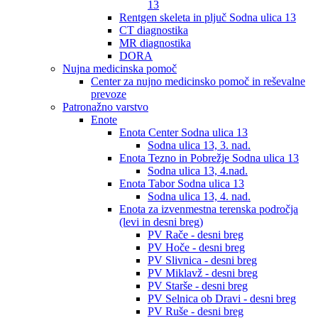
13
Rentgen skeleta in pljuč Sodna ulica 13
CT diagnostika
MR diagnostika
DORA
Nujna medicinska pomoč
Center za nujno medicinsko pomoč in reševalne
prevoze
Patronažno varstvo
Enote
Enota Center Sodna ulica 13
Sodna ulica 13, 3. nad.
Enota Tezno in Pobrežje Sodna ulica 13
Sodna ulica 13, 4.nad.
Enota Tabor Sodna ulica 13
Sodna ulica 13, 4. nad.
Enota za izvenmestna terenska področja
(levi in desni breg)
PV Rače - desni breg
PV Hoče - desni breg
PV Slivnica - desni breg
PV Miklavž - desni breg
PV Starše - desni breg
PV Selnica ob Dravi - desni breg
PV Ruše - desni breg