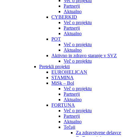
Več o projektu
Partnerji
Aktualno
CYBERKID
Več o projektu
Partnerji
Aktualno
POT
Več o projektu
Aktualno
Aktivno in zdravo staranje v SVZ
Več o projektu
Pretekli projekti
EUROHELICAN
STAMINA
MiSk – Bol
Več o projektu
Partnerji
Aktualno
FORTUNA
Več o projektu
Partnerji
Aktualno
Tečaji
Za zdravstvene delavce