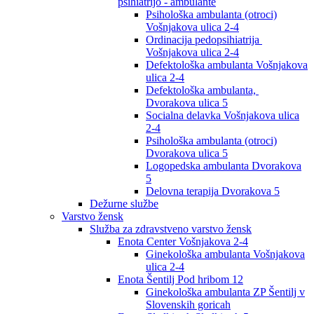
psihiatrijo - ambulante
Psihološka ambulanta (otroci)
Vošnjakova ulica 2-4
Ordinacija pedopsihiatrija
Vošnjakova ulica 2-4
Defektološka ambulanta Vošnjakova
ulica 2-4
Defektološka ambulanta,
Dvorakova ulica 5
Socialna delavka Vošnjakova ulica
2-4
Psihološka ambulanta (otroci)
Dvorakova ulica 5
Logopedska ambulanta Dvorakova
5
Delovna terapija Dvorakova 5
Dežurne službe
Varstvo žensk
Služba za zdravstveno varstvo žensk
Enota Center Vošnjakova 2-4
Ginekološka ambulanta Vošnjakova
ulica 2-4
Enota Šentilj Pod hribom 12
Ginekološka ambulanta ZP Šentilj v
Slovenskih goricah