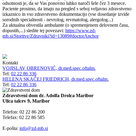
odsotnosti je, da se Vas ponovno lahko naroči šele čez 3 mesece.
Paciente prosimo, da imajo na pregled s seboj veljavno zdravstveno
izkaznico in vso zdravstveno dokumentacijo (vse dosedanje izvide
sorodnih specialnosti - nevrolog, revmatolog, alergolog...)
Za aktualna obvestila ambulante (o spremenjenem delovnem času,
dopustih,...) sledite tej povezavi:
https://www.zd-
mb.si/Storitve/Zdravniki?id=13089#doctorAnchor
Kontakt
VOJISLAV OBRENOVIĆ, dr.med.spec.oftalm.
Tel:
02 22 86 336
HELENA SKAČEJ FRIEDRICH, dr.med.spec.oftalm.
Tel:
02 22 86 336
Zdravstveni dom dr. Adolfa Drolca Maribor
Ulica talcev 9, Maribor
Telefon: 02 22 86 200
Telefax: 02 22 86 585
E-pošta:
info@zd-mb.si