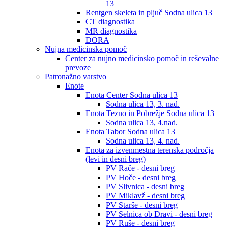
13
Rentgen skeleta in pljuč Sodna ulica 13
CT diagnostika
MR diagnostika
DORA
Nujna medicinska pomoč
Center za nujno medicinsko pomoč in reševalne
prevoze
Patronažno varstvo
Enote
Enota Center Sodna ulica 13
Sodna ulica 13, 3. nad.
Enota Tezno in Pobrežje Sodna ulica 13
Sodna ulica 13, 4.nad.
Enota Tabor Sodna ulica 13
Sodna ulica 13, 4. nad.
Enota za izvenmestna terenska področja
(levi in desni breg)
PV Rače - desni breg
PV Hoče - desni breg
PV Slivnica - desni breg
PV Miklavž - desni breg
PV Starše - desni breg
PV Selnica ob Dravi - desni breg
PV Ruše - desni breg