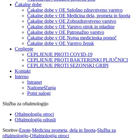
Čakalne dobe
Čakalne dobe v OE Splošno zdravstveno varstvo
Čakalne dobe v OE Medicina dela, prometa in športa
Čakalne dobe v OE Zobozdravstveno varstvo
Čakalne dobe v OE Varstvo otrok in mladine
Čakalne dobe v OE Patronažno varstvo
Čakalne dobe v OE Nujna medicinska pomoč
Čakalne dobe v OE Varstvo žensk
Cepljenje
CEPLJENJE PROTI COVID-19
CEPLJENJE PROTI BAKTERIJSKI PLJUČNICI
CEPLJENJE PROTI SEZONSKI GRIPI
Kontakt
Interno
Intranet
Nadomeščanja
Potni nalogi
Služba za oftalmologijo
Oftalmologija otroci
Oftalmologija odrasli
Storitve
-
Enote
-
Medicina prometa, dela in športa
-
Služba za
oftalmologijo
-
Oftalmologija otroci