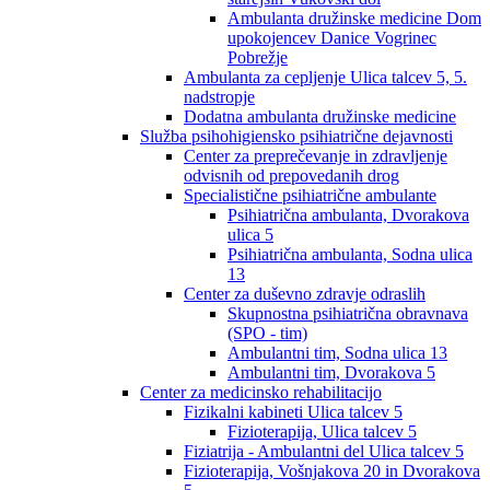
Ambulanta družinske medicine Dom
upokojencev Danice Vogrinec
Pobrežje
Ambulanta za cepljenje Ulica talcev 5, 5.
nadstropje
Dodatna ambulanta družinske medicine
Služba psihohigiensko psihiatrične dejavnosti
Center za preprečevanje in zdravljenje
odvisnih od prepovedanih drog
Specialistične psihiatrične ambulante
Psihiatrična ambulanta, Dvorakova
ulica 5
Psihiatrična ambulanta, Sodna ulica
13
Center za duševno zdravje odraslih
Skupnostna psihiatrična obravnava
(SPO - tim)
Ambulantni tim, Sodna ulica 13
Ambulantni tim, Dvorakova 5
Center za medicinsko rehabilitacijo
Fizikalni kabineti Ulica talcev 5
Fizioterapija, Ulica talcev 5
Fiziatrija - Ambulantni del Ulica talcev 5
Fizioterapija, Vošnjakova 20 in Dvorakova