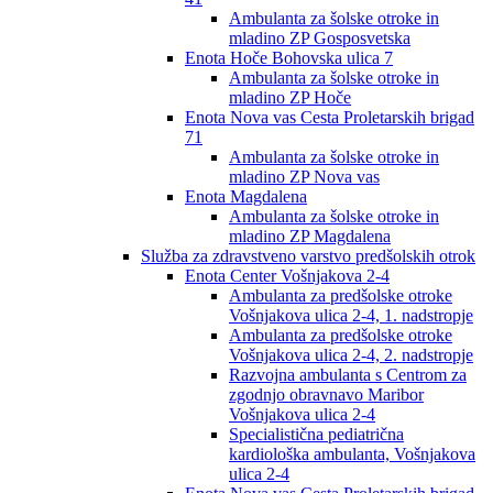
Ambulanta za šolske otroke in
mladino ZP Gosposvetska
Enota Hoče Bohovska ulica 7
Ambulanta za šolske otroke in
mladino ZP Hoče
Enota Nova vas Cesta Proletarskih brigad
71
Ambulanta za šolske otroke in
mladino ZP Nova vas
Enota Magdalena
Ambulanta za šolske otroke in
mladino ZP Magdalena
Služba za zdravstveno varstvo predšolskih otrok
Enota Center Vošnjakova 2-4
Ambulanta za predšolske otroke
Vošnjakova ulica 2-4, 1. nadstropje
Ambulanta za predšolske otroke
Vošnjakova ulica 2-4, 2. nadstropje
Razvojna ambulanta s Centrom za
zgodnjo obravnavo Maribor
Vošnjakova ulica 2-4
Specialistična pediatrična
kardiološka ambulanta, Vošnjakova
ulica 2-4