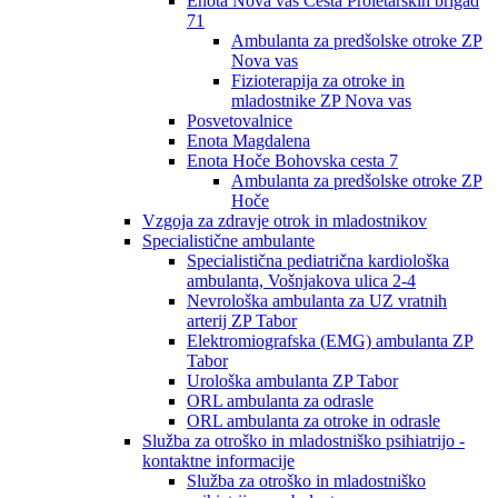
Enota Nova vas Cesta Proletarskih brigad
71
Ambulanta za predšolske otroke ZP
Nova vas
Fizioterapija za otroke in
mladostnike ZP Nova vas
Posvetovalnice
Enota Magdalena
Enota Hoče Bohovska cesta 7
Ambulanta za predšolske otroke ZP
Hoče
Vzgoja za zdravje otrok in mladostnikov
Specialistične ambulante
Specialistična pediatrična kardiološka
ambulanta, Vošnjakova ulica 2-4
Nevrološka ambulanta za UZ vratnih
arterij ZP Tabor
Elektromiografska (EMG) ambulanta ZP
Tabor
Urološka ambulanta ZP Tabor
ORL ambulanta za odrasle
ORL ambulanta za otroke in odrasle
Služba za otroško in mladostniško psihiatrijo -
kontaktne informacije
Služba za otroško in mladostniško