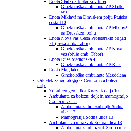
Enota Sladki vrh Sladki vrh 5a
Ginekološka ambulanta ZP Sladki
vrh
Enota Miklavž na Dravskem polju Ptujska
cesta 110
Ginekološka ambulanta ZP Miklavž
na Dravskem polju
Enota Nova vas Cesta Proletarskih brigad
71 (bivša amb. Tabor)
Ginekološka ambulanta ZP Nova
vas (bivša amb. Tabor)
Enota Ruše Stadionska 4
Ginekološka ambulanta ZP Ruše
Enota Magdalena
Ginekološka ambulanta Magdalena
Oddelek za radiologijo s Centrom za bolezni
dojk
Zobni rentgen Ulica Kneza Koclja 10
Ambulanta za bolezni dojk in mamografijo
Sodna ulica 13
Ambulanta za bolezni dojk Sodna
ulica 13
Mamografija Sodna ulica 13
Ambulanta za ultrazvok Sodna ulica 13
Ambulanta za ultrazvok Sodna ulica