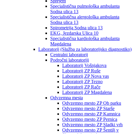
Sprejem
Specialistična pulmološka ambulanta
Sodna ulica 13
Specialistična alergološka ambulanta
Sodna ulica 13
Spirometrija Sodna ulica 13
EKG, Jezdarska Ulica 10
Specialistična kardiološka ambulanta
Magdalena
Laboratorij (Služba za laboratorijsko diagnostiko)
Centralni laboratorij
Področni laboratoriji
Laboratorij Vošnjakova
Laboratorij ZP Ruše
Laboratorij ZP Nova vas
Laboratorij ZP Tezno
Laboratorij ZP Rače
Laboratorij ZP Magdalena
Odvzemna mesta
Odvzemno mesto ZP Ob parku
Odvzemno mesto ZP Starše
Odvzemno mesto ZP Kamnica
Odvzemno mesto ZP Pernica
Odvzemno mesto ZP Sladki vrh
Odvzemno mesto ZP Šentilj v