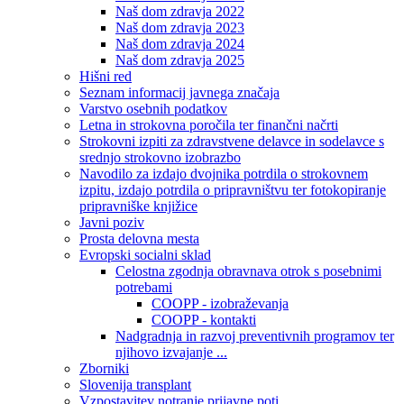
Naš dom zdravja 2022
Naš dom zdravja 2023
Naš dom zdravja 2024
Naš dom zdravja 2025
Hišni red
Seznam informacij javnega značaja
Varstvo osebnih podatkov
Letna in strokovna poročila ter finančni načrti
Strokovni izpiti za zdravstvene delavce in sodelavce s
srednjo strokovno izobrazbo
Navodilo za izdajo dvojnika potrdila o strokovnem
izpitu, izdajo potrdila o pripravništvu ter fotokopiranje
pripravniške knjižice
Javni poziv
Prosta delovna mesta
Evropski socialni sklad
Celostna zgodnja obravnava otrok s posebnimi
potrebami
COOPP - izobraževanja
COOPP - kontakti
Nadgradnja in razvoj preventivnih programov ter
njihovo izvajanje ...
Zborniki
Slovenija transplant
Vzpostavitev notranje prijavne poti