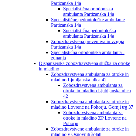
Partizanska 14a
Specialistična ortodontska
ambulanta Partizanska 14a
Specialistične pedontološke ambulante
Partizanska 14a
Specialistična pedontološka
ambulanta Partizanska 14a
Zobozdravstvena preventiva in vzgoja
Partizanska 14a
Specialistična ortodontska ambulanta -
zunanja
Dispanzerska zobozdravstvena služba za otroke
in mladino
Zobozdravstvena ambulanta za otroke in
mladino Ljubljanska ulica 42
Zobozdravstvena ambulanta za
otroke in mladino Ljubljanska ulica
42
Zobozdravstvena ambulanta za otroke in
mladino Lovrenc na Pohorju, Gornji trg 37
Zobozdravstvena ambulanta za
otroke in mladino ZP Lovrenc na
Pohorju
Zobozdravstvene ambulante za otroke in
mladino v Osnovnih šolah