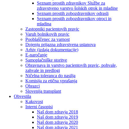
Seznam prostih zdravnikov Službe za
zdravstveno varstvo šolskih otrok in mladine
Seznam prostih zobozdravnikov odrasli
Seznam prostih zobozdravnikov otroci in
mladina
Zastopniki pacientovih pravic
Varuh bolnikovih pravic
Pooblaščenec za varnost
Dojenju prijazna zdravstvena ustanova
Arhiv (izdaja dokumentacije)
E-naročanje
Samoplačniške storitve
Obravnava in varstvo pacientovih pravic, pohvale,
zahvale in predlogi
Ničelna toleranca do nasilja
Komisija za etična vprašanja
Obrazci
Slovenija transplant
Obvestila
Kakovost
Interni časopisi
Naš dom zdravja 2018
Naš dom zdravja 2019
Naš dom zdravja 2020
Naš dom zdravja 2021