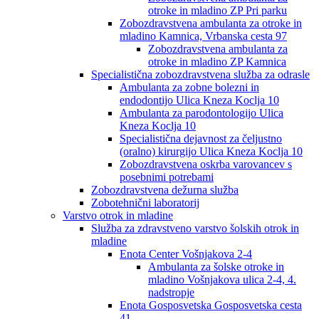
otroke in mladino ZP Pri parku
Zobozdravstvena ambulanta za otroke in
mladino Kamnica, Vrbanska cesta 97
Zobozdravstvena ambulanta za
otroke in mladino ZP Kamnica
Specialistična zobozdravstvena služba za odrasle
Ambulanta za zobne bolezni in
endodontijo Ulica Kneza Koclja 10
Ambulanta za parodontologijo Ulica
Kneza Koclja 10
Specialistična dejavnost za čeljustno
(oralno) kirurgijo Ulica Kneza Koclja 10
Zobozdravstvena oskrba varovancev s
posebnimi potrebami
Zobozdravstvena dežurna služba
Zobotehnični laboratorij
Varstvo otrok in mladine
Služba za zdravstveno varstvo šolskih otrok in
mladine
Enota Center Vošnjakova 2-4
Ambulanta za šolske otroke in
mladino Vošnjakova ulica 2-4, 4.
nadstropje
Enota Gosposvetska Gosposvetska cesta
41