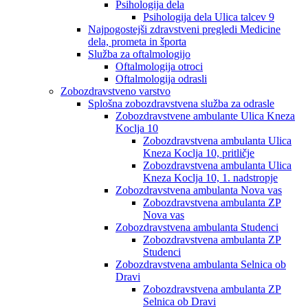
Psihologija dela
Psihologija dela Ulica talcev 9
Najpogostejši zdravstveni pregledi Medicine
dela, prometa in športa
Služba za oftalmologijo
Oftalmologija otroci
Oftalmologija odrasli
Zobozdravstveno varstvo
Splošna zobozdravstvena služba za odrasle
Zobozdravstvene ambulante Ulica Kneza
Koclja 10
Zobozdravstvena ambulanta Ulica
Kneza Koclja 10, pritličje
Zobozdravstvena ambulanta Ulica
Kneza Koclja 10, 1. nadstropje
Zobozdravstvena ambulanta Nova vas
Zobozdravstvena ambulanta ZP
Nova vas
Zobozdravstvena ambulanta Studenci
Zobozdravstvena ambulanta ZP
Studenci
Zobozdravstvena ambulanta Selnica ob
Dravi
Zobozdravstvena ambulanta ZP
Selnica ob Dravi