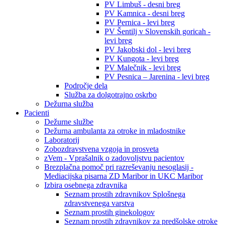
PV Limbuš - desni breg
PV Kamnica - desni breg
PV Pernica - levi breg
PV Šentilj v Slovenskih goricah -
levi breg
PV Jakobski dol - levi breg
PV Kungota - levi breg
PV Malečnik - levi breg
PV Pesnica – Jarenina - levi breg
Področje dela
Služba za dolgotrajno oskrbo
Dežurna služba
Pacienti
Dežurne službe
Dežurna ambulanta za otroke in mladostnike
Laboratorij
Zobozdravstvena vzgoja in prosveta
zVem - Vprašalnik o zadovoljstvu pacientov
Brezplačna pomoč pri razreševanju nesoglasij -
Mediacijska pisarna ZD Maribor in UKC Maribor
Izbira osebnega zdravnika
Seznam prostih zdravnikov Splošnega
zdravstvenega varstva
Seznam prostih ginekologov
Seznam prostih zdravnikov za predšolske otroke