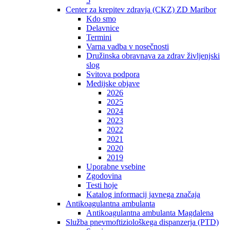
5
Center za krepitev zdravja (CKZ) ZD Maribor
Kdo smo
Delavnice
Termini
Varna vadba v nosečnosti
Družinska obravnava za zdrav življenjski
slog
Svitova podpora
Medijske objave
2026
2025
2024
2023
2022
2021
2020
2019
Uporabne vsebine
Zgodovina
Testi hoje
Katalog informacij javnega značaja
Antikoagulantna ambulanta
Antikoagulantna ambulanta Magdalena
Služba pnevmoftiziološkega dispanzerja (PTD)