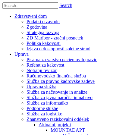
Search
Zdravstveni dom
Podatki o zavodu
Zgodovina
Strategija razvoja
ZD Maribor - zračni posnetek
Politika kakovosti
Izjava o dostopnosti spletne strani
Uprava
Pisarna za varstvo pacientovih pravic
Referat za kakovost
Notranji revizor
Računovodsko finančna služba
Služba za pravno kadrovske zadeve
Upravna služba
Služba za načrtovanje in analize
Služba za javna naročila in nabavo
Služba za informatiko
Podporne službe
Služba za logistiko
Znanstveno raziskovalni oddelek
Aktualni projekti
MOUNTADAPT