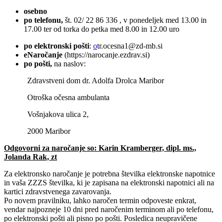
osebno
po telefonu,
št. 02/ 22 86 336 , v ponedeljek med 13.00 in
17.00 ter od torka do petka med 8.00 in 12.00 uro
po elektronski pošti
:
o
tr.ocesna1@zd-mb.si
eNaročanje
(https://narocanje.ezdrav.si)
po pošti,
na naslov:
Zdravstveni dom dr. Adolfa Drolca Maribor
Otroška očesna ambulanta
Vošnjakova ulica 2,
2000 Maribor
Odgovorni za naročanje so: Karin Kramberger, dipl. ms.,
Jolanda Rak, zt
Za elektronsko naročanje je potrebna številka elektronske napotnice
in vaša ZZZS številka, ki je zapisana na elektronski napotnici ali na
kartici zdravstvenega zavarovanja.
Po novem pravilniku, lahko naročen termin odpoveste enkrat,
vendar najpozneje 10 dni pred naročenim terminom ali po telefonu,
po elektronski pošti ali pisno po pošti. Posledica neupravičene