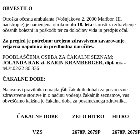
OBVESTILO
Otroška očesna ambulanta (Vošnjakova 2, 2000 Maribor, III.
nadstropje) je namenjena otrokom
do 18. leta
starosti za zdravljenje
očesnih bolezni in poškodb ter za določitev vida in predpis očal.
Za pregled je potrebno: urejeno zdravstveno zavarovanje,
veljavna napotnica in predhodna naročitev.
POOBLAŠČENA OSEBA ZA ČAKALNI SEZNAM
:
JOLANDA RAK zt, KARIN KRAMBERGER, dipl. ms.
-
tel.št.02/22 86 336
ČAKALNE DOBE:
Na osnovi pravilnika o najdaljših čakalnih dobah za posamezne
zdravstvene storitve in o načinu vodenja čakalnih seznamov, vas
obveščamo kakšna je čakalna doba za posameznega zdravnika.
ČAKALNE DOBE
ZELO HITRO
HITRO
VZS
2678P, 2679P
2678P, 2679