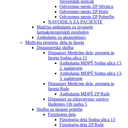
Slovenskih goricah
Odvzemno mesto ZP Slivnica
Odvzemno mesto ZP Hoče
Odvzemno mesto ZP Pobrežje
NAVODILA ZA PACIENTE
Matična ambulanta za izvajanje
farmakoterapijskih pregledov
Ambulanta za akupunkturo
Medicina prometa, dela in športa
Dispanzerska služba
Dispanzer Medicine dela, prometa in
športa Sodna ulica 13
Ambulanta MDPŠ Sodna ulica 13,
2. nadstropje
Ambulanta MDPŠ Sodna ulica 13,
3. nadstropje
Dispanzer Medicine dela, prometa in
športa Ruše
Ambulanta MDPŠ ZP Ruše
Dispanzer za zdravstveno varstvo
študentov Ob parku 5
Služba za skupne potrebe
Fiziologija dela
Fiziologija dela Sodna ulica 13
Fiziologija dela ZP Ruše