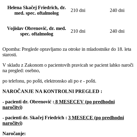
Helena Skačej Friedrich, dr.
210 dni
240 dni
med. spec. oftalmolog
Vojislav Obrenović, dr. med.
210 dni
240 dni
spec. oftalmolog
Opomba: Preglede opravljamo za otroke in mladostnike do 18. leta
starosti.
V skladu z Zakonom o pacientovih pravicah se pacient lahko naroči
na pregled: osebno,
po telefonu, po pošti, elektronsko ali po e - pošti.
NAROČANJE NA KONTROLNI PREGLED :
- pacienti dr. Obrenović :
8 MESECEV (po predhodni
naročitvi)
- pacienti dr. Skačej Friedrich :
3 MESECE (po predhodni
naročitvi)
Naročanje: