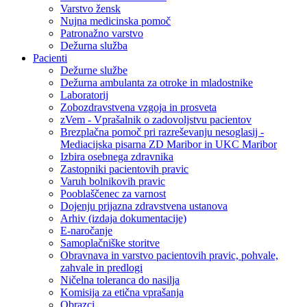
Varstvo žensk
Nujna medicinska pomoč
Patronažno varstvo
Dežurna služba
Pacienti
Dežurne službe
Dežurna ambulanta za otroke in mladostnike
Laboratorij
Zobozdravstvena vzgoja in prosveta
zVem - Vprašalnik o zadovoljstvu pacientov
Brezplačna pomoč pri razreševanju nesoglasij -
Mediacijska pisarna ZD Maribor in UKC Maribor
Izbira osebnega zdravnika
Zastopniki pacientovih pravic
Varuh bolnikovih pravic
Pooblaščenec za varnost
Dojenju prijazna zdravstvena ustanova
Arhiv (izdaja dokumentacije)
E-naročanje
Samoplačniške storitve
Obravnava in varstvo pacientovih pravic, pohvale,
zahvale in predlogi
Ničelna toleranca do nasilja
Komisija za etična vprašanja
Obrazci