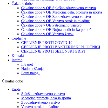
Čakalne dobe
Čakalne dobe v OE Splošno zdravstveno varstvo
Čakalne dobe v OE Medicina dela, prometa in športa
Čakalne dobe v OE Zobozdravstveno varstvo
Čakalne dobe v OE Varstvo otrok in mladine
Čakalne dobe v OE Patronažno varstvo
Čakalne dobe v OE Nujna medicinska pomoč
Čakalne dobe v OE Varstvo žensk
Cepljenje
CEPLJENJE PROTI COVID-19
CEPLJENJE PROTI BAKTERIJSKI PLJUČNICI
CEPLJENJE PROTI SEZONSKI GRIPI
Kontakt
Interno
Intranet
Nadomeščanja
Potni nalogi
Čakalne dobe
Enote
Splošno zdravstveno varstvo
Medicina prometa, dela in športa
Zobozdravstveno varstvo
Varstvo otrok in mladine