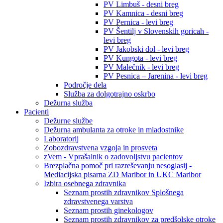
PV Limbuš - desni breg
PV Kamnica - desni breg
PV Pernica - levi breg
PV Šentilj v Slovenskih goricah -
levi breg
PV Jakobski dol - levi breg
PV Kungota - levi breg
PV Malečnik - levi breg
PV Pesnica – Jarenina - levi breg
Področje dela
Služba za dolgotrajno oskrbo
Dežurna služba
Pacienti
Dežurne službe
Dežurna ambulanta za otroke in mladostnike
Laboratorij
Zobozdravstvena vzgoja in prosveta
zVem - Vprašalnik o zadovoljstvu pacientov
Brezplačna pomoč pri razreševanju nesoglasij -
Mediacijska pisarna ZD Maribor in UKC Maribor
Izbira osebnega zdravnika
Seznam prostih zdravnikov Splošnega
zdravstvenega varstva
Seznam prostih ginekologov
Seznam prostih zdravnikov za predšolske otroke