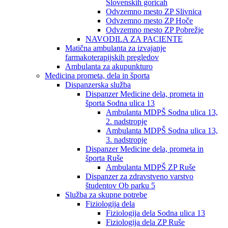
Slovenskih goricah
Odvzemno mesto ZP Slivnica
Odvzemno mesto ZP Hoče
Odvzemno mesto ZP Pobrežje
NAVODILA ZA PACIENTE
Matična ambulanta za izvajanje
farmakoterapijskih pregledov
Ambulanta za akupunkturo
Medicina prometa, dela in športa
Dispanzerska služba
Dispanzer Medicine dela, prometa in
športa Sodna ulica 13
Ambulanta MDPŠ Sodna ulica 13,
2. nadstropje
Ambulanta MDPŠ Sodna ulica 13,
3. nadstropje
Dispanzer Medicine dela, prometa in
športa Ruše
Ambulanta MDPŠ ZP Ruše
Dispanzer za zdravstveno varstvo
študentov Ob parku 5
Služba za skupne potrebe
Fiziologija dela
Fiziologija dela Sodna ulica 13
Fiziologija dela ZP Ruše