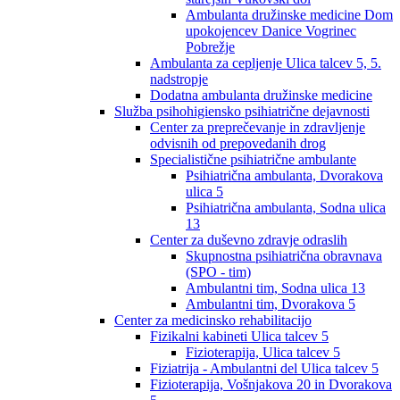
Ambulanta družinske medicine Dom
upokojencev Danice Vogrinec
Pobrežje
Ambulanta za cepljenje Ulica talcev 5, 5.
nadstropje
Dodatna ambulanta družinske medicine
Služba psihohigiensko psihiatrične dejavnosti
Center za preprečevanje in zdravljenje
odvisnih od prepovedanih drog
Specialistične psihiatrične ambulante
Psihiatrična ambulanta, Dvorakova
ulica 5
Psihiatrična ambulanta, Sodna ulica
13
Center za duševno zdravje odraslih
Skupnostna psihiatrična obravnava
(SPO - tim)
Ambulantni tim, Sodna ulica 13
Ambulantni tim, Dvorakova 5
Center za medicinsko rehabilitacijo
Fizikalni kabineti Ulica talcev 5
Fizioterapija, Ulica talcev 5
Fiziatrija - Ambulantni del Ulica talcev 5
Fizioterapija, Vošnjakova 20 in Dvorakova