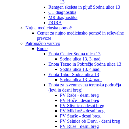
13
Rentgen skeleta in pljuč Sodna ulica 13
CT diagnostika
MR diagnostika
DORA
Nujna medicinska pomoč
Center za nujno medicinsko pomoč in reševalne
prevoze
Patronažno varstvo
Enote
Enota Center Sodna ulica 13
Sodna ulica 13, 3. nad.
Enota Tezno in Pobrežje Sodna ulica 13
Sodna ulica 13, 4.nad.
Enota Tabor Sodna ulica 13
Sodna ulica 13, 4. nad.
Enota za izvenmestna terenska področja
(levi in desni breg)
PV Rače - desni breg
PV Hoče - desni breg
PV Slivnica - desni breg
PV Miklavž - desni breg
PV Starše - desni breg
PV Selnica ob Dravi - desni breg
PV Ruše - desni breg