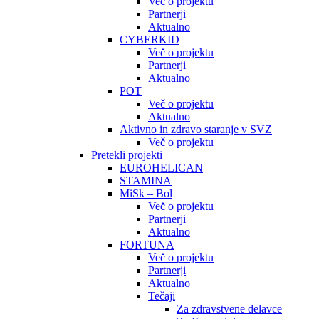
Več o projektu
Partnerji
Aktualno
CYBERKID
Več o projektu
Partnerji
Aktualno
POT
Več o projektu
Aktualno
Aktivno in zdravo staranje v SVZ
Več o projektu
Pretekli projekti
EUROHELICAN
STAMINA
MiSk – Bol
Več o projektu
Partnerji
Aktualno
FORTUNA
Več o projektu
Partnerji
Aktualno
Tečaji
Za zdravstvene delavce