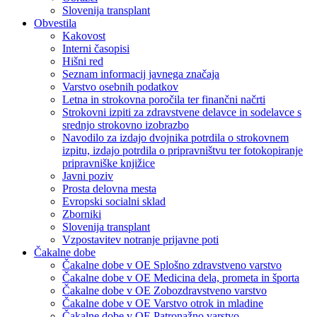
Slovenija transplant
Obvestila
Kakovost
Interni časopisi
Hišni red
Seznam informacij javnega značaja
Varstvo osebnih podatkov
Letna in strokovna poročila ter finančni načrti
Strokovni izpiti za zdravstvene delavce in sodelavce s
srednjo strokovno izobrazbo
Navodilo za izdajo dvojnika potrdila o strokovnem
izpitu, izdajo potrdila o pripravništvu ter fotokopiranje
pripravniške knjižice
Javni poziv
Prosta delovna mesta
Evropski socialni sklad
Zborniki
Slovenija transplant
Vzpostavitev notranje prijavne poti
Čakalne dobe
Čakalne dobe v OE Splošno zdravstveno varstvo
Čakalne dobe v OE Medicina dela, prometa in športa
Čakalne dobe v OE Zobozdravstveno varstvo
Čakalne dobe v OE Varstvo otrok in mladine
Čakalne dobe v OE Patronažno varstvo