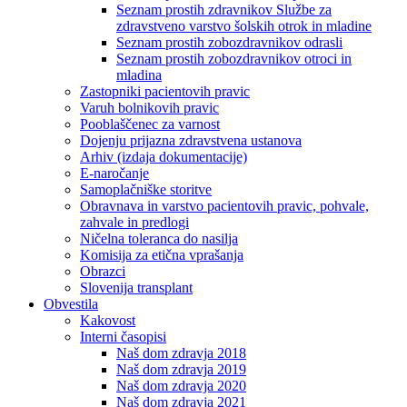
Seznam prostih zdravnikov Službe za
zdravstveno varstvo šolskih otrok in mladine
Seznam prostih zobozdravnikov odrasli
Seznam prostih zobozdravnikov otroci in
mladina
Zastopniki pacientovih pravic
Varuh bolnikovih pravic
Pooblaščenec za varnost
Dojenju prijazna zdravstvena ustanova
Arhiv (izdaja dokumentacije)
E-naročanje
Samoplačniške storitve
Obravnava in varstvo pacientovih pravic, pohvale,
zahvale in predlogi
Ničelna toleranca do nasilja
Komisija za etična vprašanja
Obrazci
Slovenija transplant
Obvestila
Kakovost
Interni časopisi
Naš dom zdravja 2018
Naš dom zdravja 2019
Naš dom zdravja 2020
Naš dom zdravja 2021