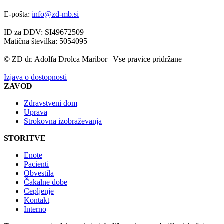
E-pošta:
info@zd-mb.si
ID za DDV: SI49672509
Matična številka: 5054095
© ZD dr. Adolfa Drolca Maribor | Vse pravice pridržane
Izjava o dostopnosti
ZAVOD
Zdravstveni dom
Uprava
Strokovna izobraževanja
STORITVE
Enote
Pacienti
Obvestila
Čakalne dobe
Cepljenje
Kontakt
Interno