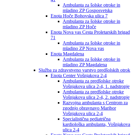
Ambulanta za šolske otroke in
mladino ZP Gosposvetska
Enota Hoče Bohovska ulica 7
Ambulanta za šolske otroke in
mladino ZP Hoče
Enota Nova vas Cesta Proletarskih brigad
71
Ambulanta za šolske otroke in
mladino ZP Nova vas
Enota Magdalena
Ambulanta za šolske otroke in
mladino ZP Magdalena
Služba za zdravstveno varstvo predšolskih otrok
Enota Center Vošnjakova 2-4
Ambulanta za predšolske otroke
Vošnjakova ulica 2-4, 1. nadstropje
Ambulanta za predšolske otroke
Vošnjakova ulica 2-4, 2. nadstropje
Razvojna ambulanta s Centrom za
zgodnjo obravnavo Maribor
Vošnjakova ulica 2-4
Specialistična pediatrična
kardiološka ambulanta, Vošnjakova
ulica 2-4