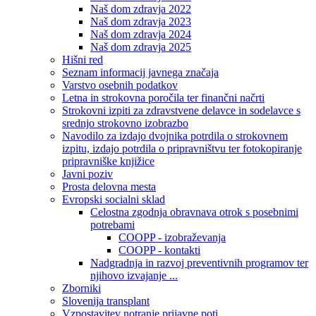
Naš dom zdravja 2022
Naš dom zdravja 2023
Naš dom zdravja 2024
Naš dom zdravja 2025
Hišni red
Seznam informacij javnega značaja
Varstvo osebnih podatkov
Letna in strokovna poročila ter finančni načrti
Strokovni izpiti za zdravstvene delavce in sodelavce s
srednjo strokovno izobrazbo
Navodilo za izdajo dvojnika potrdila o strokovnem
izpitu, izdajo potrdila o pripravništvu ter fotokopiranje
pripravniške knjižice
Javni poziv
Prosta delovna mesta
Evropski socialni sklad
Celostna zgodnja obravnava otrok s posebnimi
potrebami
COOPP - izobraževanja
COOPP - kontakti
Nadgradnja in razvoj preventivnih programov ter
njihovo izvajanje ...
Zborniki
Slovenija transplant
Vzpostavitev notranje prijavne poti