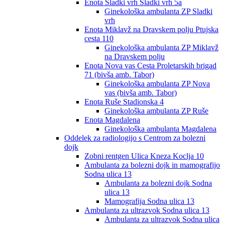
Enota Sladki vrh Sladki vrh 5a
Ginekološka ambulanta ZP Sladki
vrh
Enota Miklavž na Dravskem polju Ptujska
cesta 110
Ginekološka ambulanta ZP Miklavž
na Dravskem polju
Enota Nova vas Cesta Proletarskih brigad
71 (bivša amb. Tabor)
Ginekološka ambulanta ZP Nova
vas (bivša amb. Tabor)
Enota Ruše Stadionska 4
Ginekološka ambulanta ZP Ruše
Enota Magdalena
Ginekološka ambulanta Magdalena
Oddelek za radiologijo s Centrom za bolezni
dojk
Zobni rentgen Ulica Kneza Koclja 10
Ambulanta za bolezni dojk in mamografijo
Sodna ulica 13
Ambulanta za bolezni dojk Sodna
ulica 13
Mamografija Sodna ulica 13
Ambulanta za ultrazvok Sodna ulica 13
Ambulanta za ultrazvok Sodna ulica