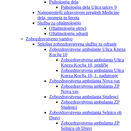
Psihologija dela
Psihologija dela Ulica talcev 9
Najpogostejši zdravstveni pregledi Medicine
dela, prometa in športa
Služba za oftalmologijo
Oftalmologija otroci
Oftalmologija odrasli
Zobozdravstveno varstvo
Splošna zobozdravstvena služba za odrasle
Zobozdravstvene ambulante Ulica Kneza
Koclja 10
Zobozdravstvena ambulanta Ulica
Kneza Koclja 10, pritličje
Zobozdravstvena ambulanta Ulica
Kneza Koclja 10, 1. nadstropje
Zobozdravstvena ambulanta Nova vas
Zobozdravstvena ambulanta ZP
Nova vas
Zobozdravstvena ambulanta Studenci
Zobozdravstvena ambulanta ZP
Studenci
Zobozdravstvena ambulanta Selnica ob
Dravi
Zobozdravstvena ambulanta ZP
Selnica ob Dravi