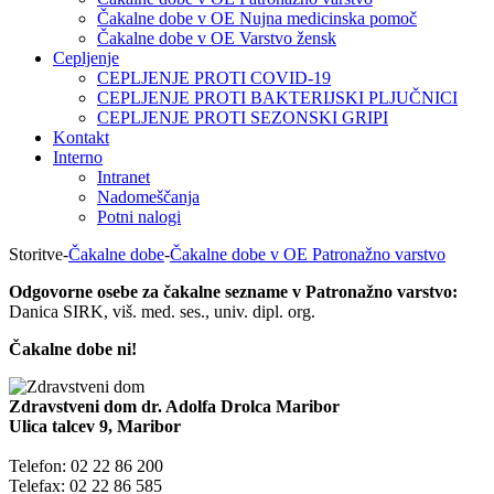
Čakalne dobe v OE Nujna medicinska pomoč
Čakalne dobe v OE Varstvo žensk
Cepljenje
CEPLJENJE PROTI COVID-19
CEPLJENJE PROTI BAKTERIJSKI PLJUČNICI
CEPLJENJE PROTI SEZONSKI GRIPI
Kontakt
Interno
Intranet
Nadomeščanja
Potni nalogi
Storitve
-
Čakalne dobe
-
Čakalne dobe v OE Patronažno varstvo
Odgovorne osebe za čakalne sezname v Patronažno varstvo:
Danica SIRK, viš. med. ses., univ. dipl. org.
Čakalne dobe ni!
Zdravstveni dom dr. Adolfa Drolca Maribor
Ulica talcev 9, Maribor
Telefon: 02 22 86 200
Telefax: 02 22 86 585