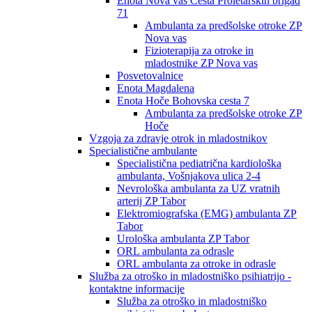
Enota Nova vas Cesta Proletarskih brigad
71
Ambulanta za predšolske otroke ZP
Nova vas
Fizioterapija za otroke in
mladostnike ZP Nova vas
Posvetovalnice
Enota Magdalena
Enota Hoče Bohovska cesta 7
Ambulanta za predšolske otroke ZP
Hoče
Vzgoja za zdravje otrok in mladostnikov
Specialistične ambulante
Specialistična pediatrična kardiološka
ambulanta, Vošnjakova ulica 2-4
Nevrološka ambulanta za UZ vratnih
arterij ZP Tabor
Elektromiografska (EMG) ambulanta ZP
Tabor
Urološka ambulanta ZP Tabor
ORL ambulanta za odrasle
ORL ambulanta za otroke in odrasle
Služba za otroško in mladostniško psihiatrijo -
kontaktne informacije
Služba za otroško in mladostniško