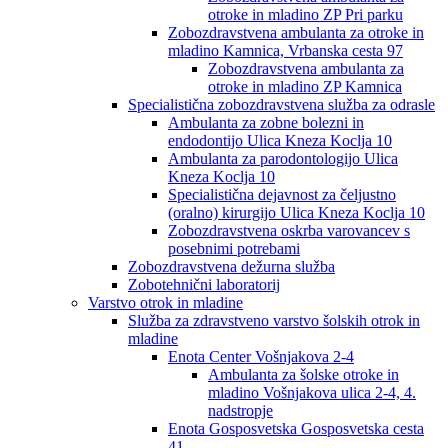
otroke in mladino ZP Pri parku
Zobozdravstvena ambulanta za otroke in
mladino Kamnica, Vrbanska cesta 97
Zobozdravstvena ambulanta za
otroke in mladino ZP Kamnica
Specialistična zobozdravstvena služba za odrasle
Ambulanta za zobne bolezni in
endodontijo Ulica Kneza Koclja 10
Ambulanta za parodontologijo Ulica
Kneza Koclja 10
Specialistična dejavnost za čeljustno
(oralno) kirurgijo Ulica Kneza Koclja 10
Zobozdravstvena oskrba varovancev s
posebnimi potrebami
Zobozdravstvena dežurna služba
Zobotehnični laboratorij
Varstvo otrok in mladine
Služba za zdravstveno varstvo šolskih otrok in
mladine
Enota Center Vošnjakova 2-4
Ambulanta za šolske otroke in
mladino Vošnjakova ulica 2-4, 4.
nadstropje
Enota Gosposvetska Gosposvetska cesta
41