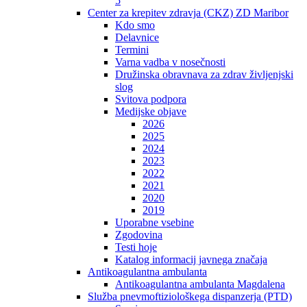
5
Center za krepitev zdravja (CKZ) ZD Maribor
Kdo smo
Delavnice
Termini
Varna vadba v nosečnosti
Družinska obravnava za zdrav življenjski
slog
Svitova podpora
Medijske objave
2026
2025
2024
2023
2022
2021
2020
2019
Uporabne vsebine
Zgodovina
Testi hoje
Katalog informacij javnega značaja
Antikoagulantna ambulanta
Antikoagulantna ambulanta Magdalena
Služba pnevmoftiziološkega dispanzerja (PTD)