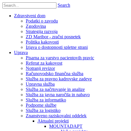
Search
Zdravstveni dom
Podatki o zavodu
Zgodovina
Strategija razvoja
ZD Maribor - zračni posnetek
Politika kakovosti
Izjava o dostopnosti spletne strani
Uprava
Pisarna za varstvo pacientovih pravic
Referat za kakovost
Notranji revizor
Računovodsko finančna služba
Služba za pravno kadrovske zadeve
Upravna služba
Služba za načrtovanje in analize
Služba za javna naročila in nabavo
Služba za informatiko
Podporne službe
Služba za logistiko
Znanstveno raziskovalni oddelek
Aktualni projekti
MOUNTADAPT