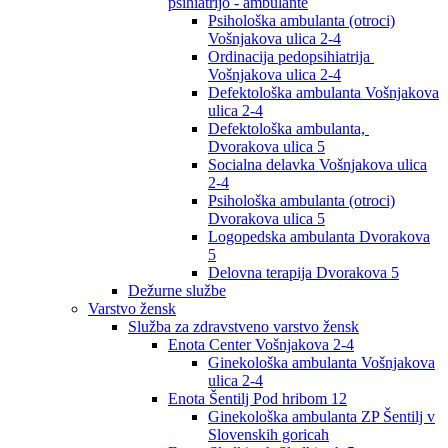
psihiatrijo - ambulante
Psihološka ambulanta (otroci)
Vošnjakova ulica 2-4
Ordinacija pedopsihiatrija
Vošnjakova ulica 2-4
Defektološka ambulanta Vošnjakova
ulica 2-4
Defektološka ambulanta,
Dvorakova ulica 5
Socialna delavka Vošnjakova ulica
2-4
Psihološka ambulanta (otroci)
Dvorakova ulica 5
Logopedska ambulanta Dvorakova
5
Delovna terapija Dvorakova 5
Dežurne službe
Varstvo žensk
Služba za zdravstveno varstvo žensk
Enota Center Vošnjakova 2-4
Ginekološka ambulanta Vošnjakova
ulica 2-4
Enota Šentilj Pod hribom 12
Ginekološka ambulanta ZP Šentilj v
Slovenskih goricah