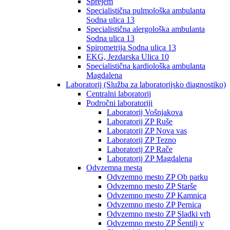
Sprejem
Specialistična pulmološka ambulanta
Sodna ulica 13
Specialistična alergološka ambulanta
Sodna ulica 13
Spirometrija Sodna ulica 13
EKG, Jezdarska Ulica 10
Specialistična kardiološka ambulanta
Magdalena
Laboratorij (Služba za laboratorijsko diagnostiko)
Centralni laboratorij
Področni laboratoriji
Laboratorij Vošnjakova
Laboratorij ZP Ruše
Laboratorij ZP Nova vas
Laboratorij ZP Tezno
Laboratorij ZP Rače
Laboratorij ZP Magdalena
Odvzemna mesta
Odvzemno mesto ZP Ob parku
Odvzemno mesto ZP Starše
Odvzemno mesto ZP Kamnica
Odvzemno mesto ZP Pernica
Odvzemno mesto ZP Sladki vrh
Odvzemno mesto ZP Šentilj v