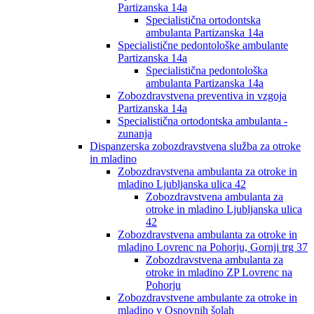
Partizanska 14a
Specialistična ortodontska
ambulanta Partizanska 14a
Specialistične pedontološke ambulante
Partizanska 14a
Specialistična pedontološka
ambulanta Partizanska 14a
Zobozdravstvena preventiva in vzgoja
Partizanska 14a
Specialistična ortodontska ambulanta -
zunanja
Dispanzerska zobozdravstvena služba za otroke
in mladino
Zobozdravstvena ambulanta za otroke in
mladino Ljubljanska ulica 42
Zobozdravstvena ambulanta za
otroke in mladino Ljubljanska ulica
42
Zobozdravstvena ambulanta za otroke in
mladino Lovrenc na Pohorju, Gornji trg 37
Zobozdravstvena ambulanta za
otroke in mladino ZP Lovrenc na
Pohorju
Zobozdravstvene ambulante za otroke in
mladino v Osnovnih šolah