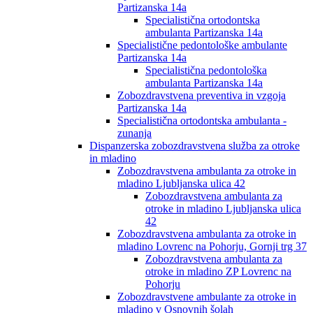
Partizanska 14a
Specialistična ortodontska
ambulanta Partizanska 14a
Specialistične pedontološke ambulante
Partizanska 14a
Specialistična pedontološka
ambulanta Partizanska 14a
Zobozdravstvena preventiva in vzgoja
Partizanska 14a
Specialistična ortodontska ambulanta -
zunanja
Dispanzerska zobozdravstvena služba za otroke
in mladino
Zobozdravstvena ambulanta za otroke in
mladino Ljubljanska ulica 42
Zobozdravstvena ambulanta za
otroke in mladino Ljubljanska ulica
42
Zobozdravstvena ambulanta za otroke in
mladino Lovrenc na Pohorju, Gornji trg 37
Zobozdravstvena ambulanta za
otroke in mladino ZP Lovrenc na
Pohorju
Zobozdravstvene ambulante za otroke in
mladino v Osnovnih šolah