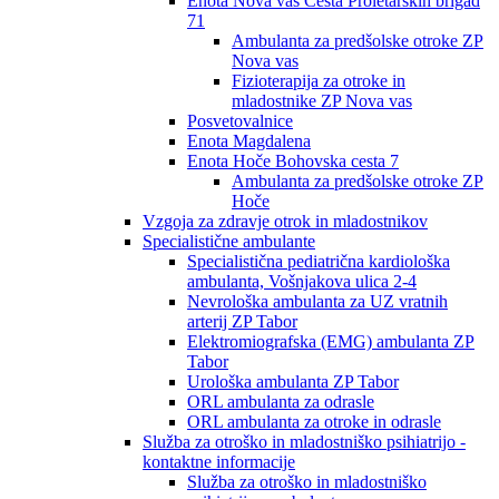
Enota Nova vas Cesta Proletarskih brigad
71
Ambulanta za predšolske otroke ZP
Nova vas
Fizioterapija za otroke in
mladostnike ZP Nova vas
Posvetovalnice
Enota Magdalena
Enota Hoče Bohovska cesta 7
Ambulanta za predšolske otroke ZP
Hoče
Vzgoja za zdravje otrok in mladostnikov
Specialistične ambulante
Specialistična pediatrična kardiološka
ambulanta, Vošnjakova ulica 2-4
Nevrološka ambulanta za UZ vratnih
arterij ZP Tabor
Elektromiografska (EMG) ambulanta ZP
Tabor
Urološka ambulanta ZP Tabor
ORL ambulanta za odrasle
ORL ambulanta za otroke in odrasle
Služba za otroško in mladostniško psihiatrijo -
kontaktne informacije
Služba za otroško in mladostniško