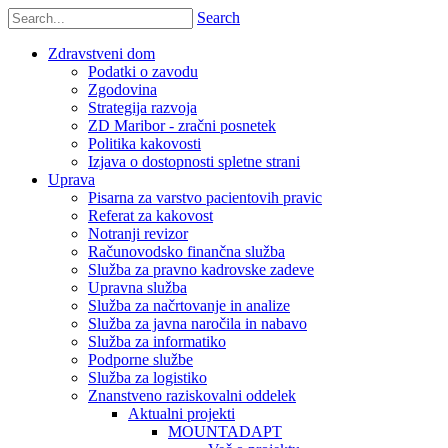
Search
Zdravstveni dom
Podatki o zavodu
Zgodovina
Strategija razvoja
ZD Maribor - zračni posnetek
Politika kakovosti
Izjava o dostopnosti spletne strani
Uprava
Pisarna za varstvo pacientovih pravic
Referat za kakovost
Notranji revizor
Računovodsko finančna služba
Služba za pravno kadrovske zadeve
Upravna služba
Služba za načrtovanje in analize
Služba za javna naročila in nabavo
Služba za informatiko
Podporne službe
Služba za logistiko
Znanstveno raziskovalni oddelek
Aktualni projekti
MOUNTADAPT