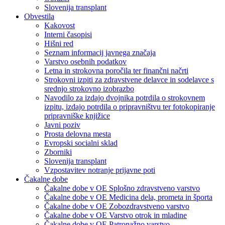
Slovenija transplant
Obvestila
Kakovost
Interni časopisi
Hišni red
Seznam informacij javnega značaja
Varstvo osebnih podatkov
Letna in strokovna poročila ter finančni načrti
Strokovni izpiti za zdravstvene delavce in sodelavce s
srednjo strokovno izobrazbo
Navodilo za izdajo dvojnika potrdila o strokovnem
izpitu, izdajo potrdila o pripravništvu ter fotokopiranje
pripravniške knjižice
Javni poziv
Prosta delovna mesta
Evropski socialni sklad
Zborniki
Slovenija transplant
Vzpostavitev notranje prijavne poti
Čakalne dobe
Čakalne dobe v OE Splošno zdravstveno varstvo
Čakalne dobe v OE Medicina dela, prometa in športa
Čakalne dobe v OE Zobozdravstveno varstvo
Čakalne dobe v OE Varstvo otrok in mladine
Čakalne dobe v OE Patronažno varstvo