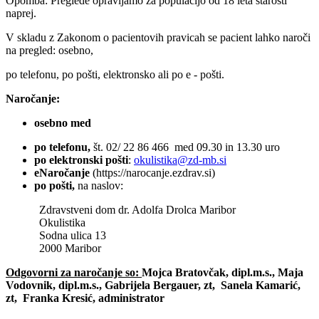
Opomba: Preglede opravljamo za populacijo od 18 leta starosti
naprej.
V skladu z Zakonom o pacientovih pravicah se pacient lahko naroči
na pregled: osebno,
po telefonu, po pošti, elektronsko ali po e - pošti.
Naročanje:
osebno med
po telefonu,
št. 02/ 22 86 466 med 09.30 in 13.30 uro
po elektronski pošti
:
okulistika@zd-mb.si
eNaročanje
(https://narocanje.ezdrav.si)
po pošti,
na naslov:
Zdravstveni dom dr. Adolfa Drolca Maribor
Okulistika
Sodna ulica 13
2000 Maribor
Odgovorni za naročanje so:
Mojca Bratovčak, dipl.m.s., Maja
Vodovnik, dipl.m.s., Gabrijela Bergauer, zt, Sanela Kamarić,
zt, Franka Kresić, administrator