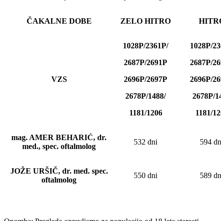
ČAKALNE DOBE
ZELO HITRO
HITR
1028P/2361P/
1028P/2
2687P/2691P
2687P/2
VZS
2696P/2697P
2696P/2
2678P/1488/
2678P/1
1181/1206
1181/12
mag. AMER BEHARIĆ, dr.
532 dni
594 dn
med., spec. oftalmolog
JOŽE URŠIČ, dr. med. spec.
550 dni
589 dn
oftalmolog