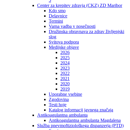
5
Center za krepitev zdravja (CKZ) ZD Maribor
Kdo smo
Delavnice
Termini
Varna vadba v nosečnosti
Družinska obravnava za zdrav življenjski
slog
Svitova podpora
Medijske objave
2026
2025
2024
2023
2022
2021
2020
2019
Uporabne vsebine
Zgodovina
Testi hoje
Katalog informacij javnega značaja
Antikoagulantna ambulanta
Antikoagulantna ambulanta Magdalena
Služba pnevmoftiziološkega dispanzerja (PTD)