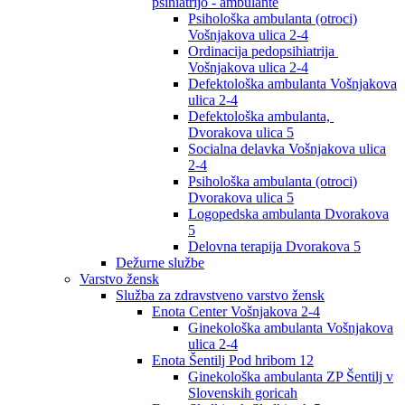
psihiatrijo - ambulante
Psihološka ambulanta (otroci)
Vošnjakova ulica 2-4
Ordinacija pedopsihiatrija
Vošnjakova ulica 2-4
Defektološka ambulanta Vošnjakova
ulica 2-4
Defektološka ambulanta,
Dvorakova ulica 5
Socialna delavka Vošnjakova ulica
2-4
Psihološka ambulanta (otroci)
Dvorakova ulica 5
Logopedska ambulanta Dvorakova
5
Delovna terapija Dvorakova 5
Dežurne službe
Varstvo žensk
Služba za zdravstveno varstvo žensk
Enota Center Vošnjakova 2-4
Ginekološka ambulanta Vošnjakova
ulica 2-4
Enota Šentilj Pod hribom 12
Ginekološka ambulanta ZP Šentilj v
Slovenskih goricah