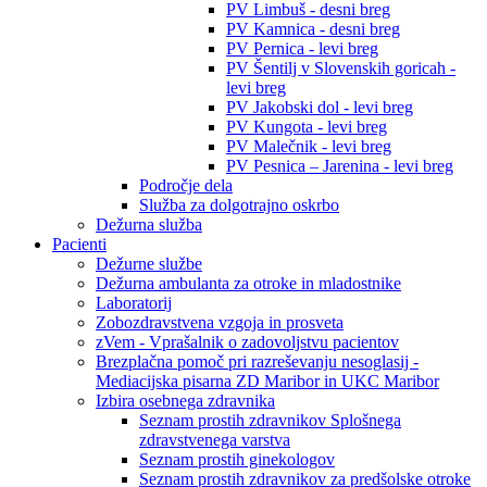
PV Limbuš - desni breg
PV Kamnica - desni breg
PV Pernica - levi breg
PV Šentilj v Slovenskih goricah -
levi breg
PV Jakobski dol - levi breg
PV Kungota - levi breg
PV Malečnik - levi breg
PV Pesnica – Jarenina - levi breg
Področje dela
Služba za dolgotrajno oskrbo
Dežurna služba
Pacienti
Dežurne službe
Dežurna ambulanta za otroke in mladostnike
Laboratorij
Zobozdravstvena vzgoja in prosveta
zVem - Vprašalnik o zadovoljstvu pacientov
Brezplačna pomoč pri razreševanju nesoglasij -
Mediacijska pisarna ZD Maribor in UKC Maribor
Izbira osebnega zdravnika
Seznam prostih zdravnikov Splošnega
zdravstvenega varstva
Seznam prostih ginekologov
Seznam prostih zdravnikov za predšolske otroke