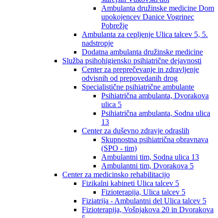
Ambulanta družinske medicine Dom
upokojencev Danice Vogrinec
Pobrežje
Ambulanta za cepljenje Ulica talcev 5, 5.
nadstropje
Dodatna ambulanta družinske medicine
Služba psihohigiensko psihiatrične dejavnosti
Center za preprečevanje in zdravljenje
odvisnih od prepovedanih drog
Specialistične psihiatrične ambulante
Psihiatrična ambulanta, Dvorakova
ulica 5
Psihiatrična ambulanta, Sodna ulica
13
Center za duševno zdravje odraslih
Skupnostna psihiatrična obravnava
(SPO - tim)
Ambulantni tim, Sodna ulica 13
Ambulantni tim, Dvorakova 5
Center za medicinsko rehabilitacijo
Fizikalni kabineti Ulica talcev 5
Fizioterapija, Ulica talcev 5
Fiziatrija - Ambulantni del Ulica talcev 5
Fizioterapija, Vošnjakova 20 in Dvorakova