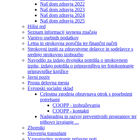
Naš dom zdravja 2022
Naš dom zdravja 2023
Naš dom zdravja 2024
Naš dom zdravja 2025
Hišni red
Seznam informacij javnega značaja
Varstvo osebnih podatkov
Letna in strokovna poročila ter finančni načrti
Strokovni izpiti za zdravstvene delavce in sodelavce s
srednjo strokovno izobrazbo
Navodilo za izdajo dvojnika potrdila o strokovnem
izpitu, izdajo potrdila o pripravništvu ter fotokopiranje
pripravniške knjižice
Javni poziv
Prosta delovna mesta
Evropski socialni sklad
Celostna zgodnja obravnava otrok s posebnimi
potrebami
COOPP - izobraževanja
COOPP - kontakti
Nadgradnja in razvoj preventivnih programov ter
njihovo izvajanje ...
Zborniki
Slovenija transplant
Vzpostavitev notranje prijavne poti