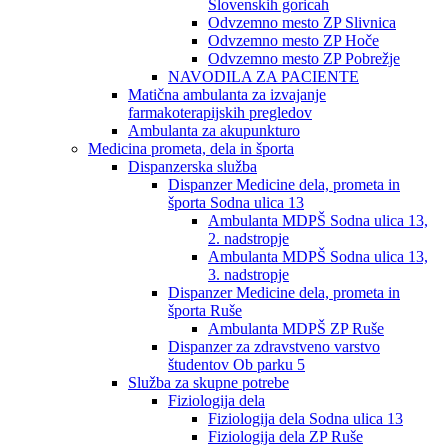
Slovenskih goricah
Odvzemno mesto ZP Slivnica
Odvzemno mesto ZP Hoče
Odvzemno mesto ZP Pobrežje
NAVODILA ZA PACIENTE
Matična ambulanta za izvajanje
farmakoterapijskih pregledov
Ambulanta za akupunkturo
Medicina prometa, dela in športa
Dispanzerska služba
Dispanzer Medicine dela, prometa in
športa Sodna ulica 13
Ambulanta MDPŠ Sodna ulica 13,
2. nadstropje
Ambulanta MDPŠ Sodna ulica 13,
3. nadstropje
Dispanzer Medicine dela, prometa in
športa Ruše
Ambulanta MDPŠ ZP Ruše
Dispanzer za zdravstveno varstvo
študentov Ob parku 5
Služba za skupne potrebe
Fiziologija dela
Fiziologija dela Sodna ulica 13
Fiziologija dela ZP Ruše