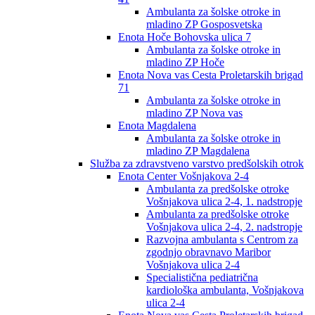
Ambulanta za šolske otroke in
mladino ZP Gosposvetska
Enota Hoče Bohovska ulica 7
Ambulanta za šolske otroke in
mladino ZP Hoče
Enota Nova vas Cesta Proletarskih brigad
71
Ambulanta za šolske otroke in
mladino ZP Nova vas
Enota Magdalena
Ambulanta za šolske otroke in
mladino ZP Magdalena
Služba za zdravstveno varstvo predšolskih otrok
Enota Center Vošnjakova 2-4
Ambulanta za predšolske otroke
Vošnjakova ulica 2-4, 1. nadstropje
Ambulanta za predšolske otroke
Vošnjakova ulica 2-4, 2. nadstropje
Razvojna ambulanta s Centrom za
zgodnjo obravnavo Maribor
Vošnjakova ulica 2-4
Specialistična pediatrična
kardiološka ambulanta, Vošnjakova
ulica 2-4