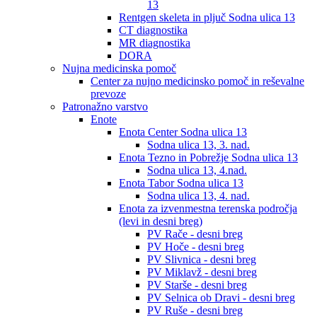
13
Rentgen skeleta in pljuč Sodna ulica 13
CT diagnostika
MR diagnostika
DORA
Nujna medicinska pomoč
Center za nujno medicinsko pomoč in reševalne
prevoze
Patronažno varstvo
Enote
Enota Center Sodna ulica 13
Sodna ulica 13, 3. nad.
Enota Tezno in Pobrežje Sodna ulica 13
Sodna ulica 13, 4.nad.
Enota Tabor Sodna ulica 13
Sodna ulica 13, 4. nad.
Enota za izvenmestna terenska področja
(levi in desni breg)
PV Rače - desni breg
PV Hoče - desni breg
PV Slivnica - desni breg
PV Miklavž - desni breg
PV Starše - desni breg
PV Selnica ob Dravi - desni breg
PV Ruše - desni breg