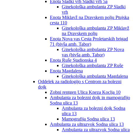
Enota Sladki vrh Sladki vrh 5a
Ginekološka ambulanta ZP Sladki
vrh
Enota Miklavž na Dravskem polju Ptujska
cesta 110
Ginekološka ambulanta ZP Miklavž
na Dravskem polju
Enota Nova vas Cesta Proletarskih brigad
71 (bivša amb. Tabor)
Ginekološka ambulanta ZP Nova
vas (bivša amb. Tabor)
Enota Ruše Stadionska 4
Ginekološka ambulanta ZP Ruše
Enota Magdalena
Ginekološka ambulanta Magdalena
Oddelek za radiologijo s Centrom za bolezni
dojk
Zobni rentgen Ulica Kneza Koclja 10
Ambulanta za bolezni dojk in mamografijo
Sodna ulica 13
Ambulanta za bolezni dojk Sodna
ulica 13
Mamografija Sodna ulica 13
Ambulanta za ultrazvok Sodna ulica 13
Ambulanta za ultrazvok Sodna ulica