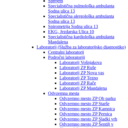
Sprejem
Specialistična pulmološka ambulanta
Sodna ulica 13
Specialistična alergološka ambulanta
Sodna ulica 13
Spirometrija Sodna ulica 13
EKG, Jezdarska Ulica 10
Specialistična kardiološka ambulanta
Magdalena
Laboratorij (Služba za laboratorijsko diagnostiko)
Centralni laboratorij
Področni laboratoriji
Laboratorij Vošnjakova
Laboratorij ZP Ruše
Laboratorij ZP Nova vas
Laboratorij ZP Tezno
Laboratorij ZP Rače
Laboratorij ZP Magdalena
Odvzemna mesta
Odvzemno mesto ZP Ob parku
Odvzemno mesto ZP Starše
Odvzemno mesto ZP Kamnica
Odvzemno mesto ZP Pernica
Odvzemno mesto ZP Sladki vrh
Odvzemno mesto ZP Šentilj v