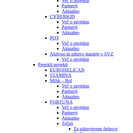
Več o projektu
Partnerji
Aktualno
CYBERKID
Več o projektu
Partnerji
Aktualno
POT
Več o projektu
Aktualno
Aktivno in zdravo staranje v SVZ
Več o projektu
Pretekli projekti
EUROHELICAN
STAMINA
MiSk – Bol
Več o projektu
Partnerji
Aktualno
FORTUNA
Več o projektu
Partnerji
Aktualno
Tečaji
Za zdravstvene delavce