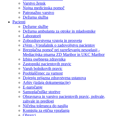
Varstvo žensk
Nujna medicinska pomoč
Patronažno varstvo
Dežurna služba
Pacienti
Dežurne službe
Dežurna ambulanta za otroke in mladostnike
Laboratorij
Zobozdravstvena vzgoja in prosveta
zVem - Vprašalnik o zadovoljstvu pacientov
Brezplačna pomoč pri razreševanju nesoglasij -
Mediacijska pisarna ZD Maribor in UKC Maribor
Izbira osebnega zdravnika
Zastopniki pacientovih pravic
Varuh bolnikovih pravic
Pooblaščenec za varnost
Dojenju prijazna zdravstvena ustanova
Arhiv (izdaja dokumentacije)
E-naročanje
Samoplačniške storitve
Obravnava in varstvo pacientovih pravic, pohvale,
zahvale in predlogi
Ničelna toleranca do nasilja
Komisija za etična vprašanja
Obrazci