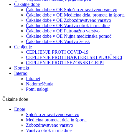
Čakalne dobe
Čakalne dobe v OE Splošno zdravstveno varstvo
Čakalne dobe v OE Medicina dela, prometa in športa
Čakalne dobe v OE Zobozdravstveno varstvo
Čakalne dobe v OE Varstvo otrok in mladine
Čakalne dobe v OE Patronažno varstvo
Čakalne dobe v OE Nujna medicinska pomoč
Čakalne dobe v OE Varstvo žensk
Cepljenje
CEPLJENJE PROTI COVID-19
CEPLJENJE PROTI BAKTERIJSKI PLJUČNICI
CEPLJENJE PROTI SEZONSKI GRIPI
Kontakt
Interno
Intranet
Nadomeščanja
Potni nalogi
Čakalne dobe
Enote
Splošno zdravstveno varstvo
Medicina prometa, dela in športa
Zobozdravstveno varstvo
Varstvo otrok in mladine