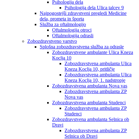
Psihologija dela
Psihologija dela Ulica talcev 9
Najpogostejši zdravstveni pregledi Medicine
dela, prometa in športa
Služba za oftalmologijo
Oftalmologija otroci
Oftalmologija odrasli
Zobozdravstveno varstvo
Splošna zobozdravstvena služba za odrasle
Zobozdravstvene ambulante Ulica Kneza
Koclja 10
Zobozdravstvena ambulanta Ulica
Kneza Koclja 10, pritličje
Zobozdravstvena ambulanta Ulica
Kneza Koclja 10, 1. nadstropje
Zobozdravstvena ambulanta Nova vas
Zobozdravstvena ambulanta ZP
Nova vas
Zobozdravstvena ambulanta Studenci
Zobozdravstvena ambulanta ZP
Studenci
Zobozdravstvena ambulanta Selnica ob
Dravi
Zobozdravstvena ambulanta ZP
Selnica ob Dravi