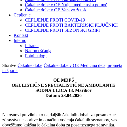
Čakalne dobe v OE Nujna medicinska pomoč
Čakalne dobe v OE Varstvo žensk
Cepljenje
CEPLJENJE PROTI COVID-19
CEPLJENJE PROTI BAKTERIJSKI PLJUČNICI
CEPLJENJE PROTI SEZONSKI GRIPI
Kontakt
Interno
Intranet
Nadomeščanja
Potni nalogi
Storitve
-
Čakalne dobe
-
Čakalne dobe v OE Medicina dela, prometa
in športa
OE MDPŠ
OKULISTIČNE SPECIALISTIČNE AMBULANTE
SODNA ULICA 13, Maribor
Datum: 23.04.2026
Na osnovi pravilnika o najdaljših čakalnih dobah za posamezne
zdravstvene storitve in o načinu vodenja čakalnih seznamov, vas
obveščamo kakšna je čakalna doba za posameznega zdravnika.