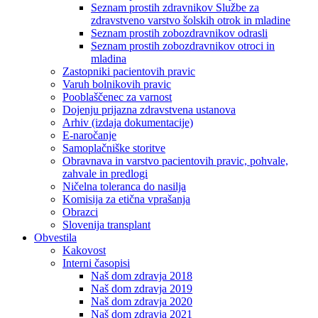
Seznam prostih zdravnikov Službe za
zdravstveno varstvo šolskih otrok in mladine
Seznam prostih zobozdravnikov odrasli
Seznam prostih zobozdravnikov otroci in
mladina
Zastopniki pacientovih pravic
Varuh bolnikovih pravic
Pooblaščenec za varnost
Dojenju prijazna zdravstvena ustanova
Arhiv (izdaja dokumentacije)
E-naročanje
Samoplačniške storitve
Obravnava in varstvo pacientovih pravic, pohvale,
zahvale in predlogi
Ničelna toleranca do nasilja
Komisija za etična vprašanja
Obrazci
Slovenija transplant
Obvestila
Kakovost
Interni časopisi
Naš dom zdravja 2018
Naš dom zdravja 2019
Naš dom zdravja 2020
Naš dom zdravja 2021